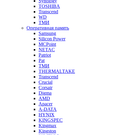
Synology
TOSHIBA
Transcend
WD
ТМИ
Оперативная память
Samsung
Silicon Power
MCPoint
NETAC
Patriot
Pat
ТМИ
THERMALTAKE
Transcend
Crucial
Corsair
Digma
AMD
Apacer
A-DATA
HYNIX
KINGSPEC
Kingmax
Kingston