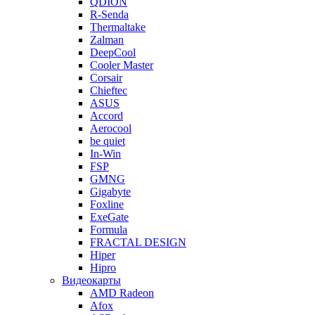
QDION
R-Senda
Thermaltake
Zalman
DeepCool
Cooler Master
Corsair
Chieftec
ASUS
Accord
Aerocool
be quiet
In-Win
FSP
GMNG
Gigabyte
Foxline
ExeGate
Formula
FRACTAL DESIGN
Hiper
Hipro
Видеокарты
AMD Radeon
Afox