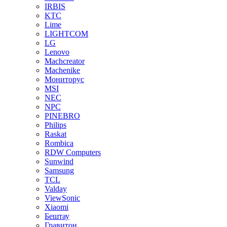
IRBIS
KTC
Lime
LIGHTCOM
LG
Lenovo
Machcreator
Machenike
Мониторус
MSI
NEC
NPC
PINEBRO
Philips
Raskat
Rombica
RDW Computers
Sunwind
Samsung
TCL
Valday
ViewSonic
Xiaomi
Бештау
Гравитон