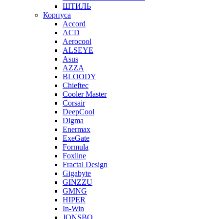
ШТИЛЬ
Корпуса
Accord
ACD
Aerocool
ALSEYE
Asus
AZZA
BLOODY
Chieftec
Cooler Master
Corsair
DeepCool
Digma
Enermax
ExeGate
Formula
Foxline
Fractal Design
Gigabyte
GINZZU
GMNG
HIPER
In-Win
JONSBO