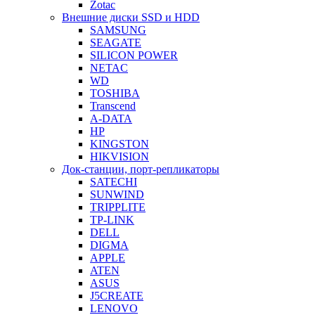
Zotac
Внешние диски SSD и HDD
SAMSUNG
SEAGATE
SILICON POWER
NETAC
WD
TOSHIBA
Transcend
A-DATA
HP
KINGSTON
HIKVISION
Док-станции, порт-репликаторы
SATECHI
SUNWIND
TRIPPLITE
TP-LINK
DELL
DIGMA
APPLE
ATEN
ASUS
J5CREATE
LENOVO