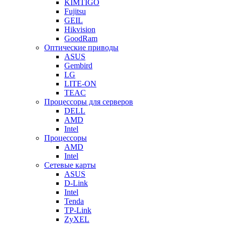
KIMTIGO
Fujitsu
GEIL
Hikvision
GoodRam
Оптические приводы
ASUS
Gembird
LG
LITE-ON
TEAC
Процессоры для серверов
DELL
AMD
Intel
Процессоры
AMD
Intel
Сетевые карты
ASUS
D-Link
Intel
Tenda
TP-Link
ZyXEL