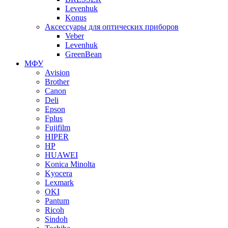
Levenhuk
Konus
Аксессуары для оптических приборов
Veber
Levenhuk
GreenBean
МФУ
Avision
Brother
Canon
Deli
Epson
Fplus
Fujifilm
HIPER
HP
HUAWEI
Konica Minolta
Kyocera
Lexmark
OKI
Pantum
Ricoh
Sindoh