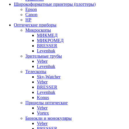
Широкоформатные принтеры (плоттеры)
Epson
Canon
HP
Оптические приборы
Микроскопы
МИКМЕД
МИКРОМЕД
BRESSER
Levenhuk
Зрительные трубы
Veber
Levenhuk
Телескопы
Sky-Watcher
Veber
BRESSER
Levenhuk
Konus
Прицелы оптические
Veber
Vortex
Бинокли и монокуляры
Veber
BRESSER