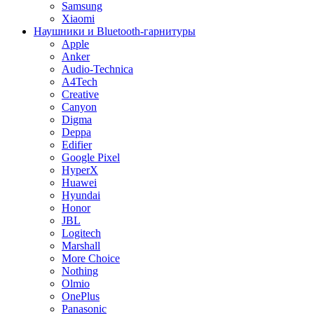
Samsung
Xiaomi
Наушники и Bluetooth-гарнитуры
Apple
Anker
Audio-Technica
A4Tech
Creative
Canyon
Digma
Deppa
Edifier
Google Pixel
HyperX
Huawei
Hyundai
Honor
JBL
Logitech
Marshall
More Choice
Nothing
Olmio
OnePlus
Panasonic