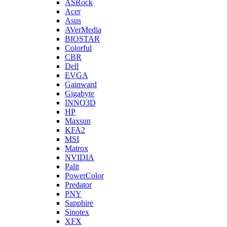
ASRock
Acer
Asus
AVerMedia
BIOSTAR
Colorful
CBR
Dell
EVGA
Gainward
Gigabyte
INNO3D
HP
Maxsun
KFA2
MSI
Matrox
NVIDIA
Palit
PowerColor
Predator
PNY
Sapphire
Sinotex
XFX