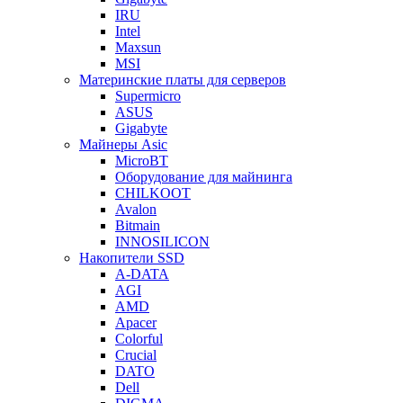
IRU
Intel
Maxsun
MSI
Материнские платы для серверов
Supermicro
ASUS
Gigabyte
Майнеры Asic
MicroBT
Оборудование для майнинга
CHILKOOT
Avalon
Bitmain
INNOSILICON
Накопители SSD
A-DATA
AGI
AMD
Apacer
Colorful
Crucial
DATO
Dell