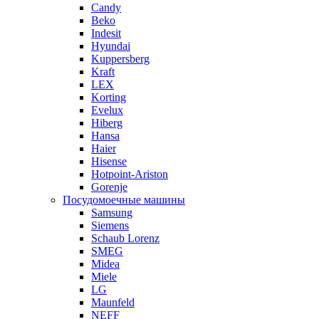
Candy
Beko
Indesit
Hyundai
Kuppersberg
Kraft
LEX
Korting
Evelux
Hiberg
Hansa
Haier
Hisense
Hotpoint-Ariston
Gorenje
Посудомоечные машины
Samsung
Siemens
Schaub Lorenz
SMEG
Midea
Miele
LG
Maunfeld
NEFF