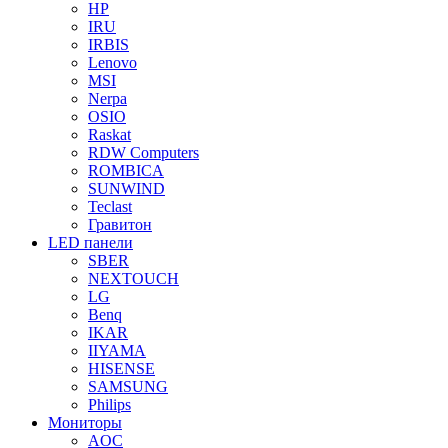
HP
IRU
IRBIS
Lenovo
MSI
Nerpa
OSIO
Raskat
RDW Computers
ROMBICA
SUNWIND
Teclast
Гравитон
LED панели
SBER
NEXTOUCH
LG
Benq
IKAR
IIYAMA
HISENSE
SAMSUNG
Philips
Мониторы
AOC