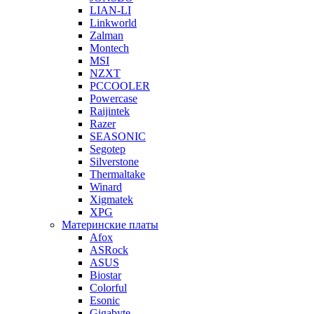
LIAN-LI
Linkworld
Zalman
Montech
MSI
NZXT
PCCOOLER
Powercase
Raijintek
Razer
SEASONIC
Segotep
Silverstone
Thermaltake
Winard
Xigmatek
XPG
Материнские платы
Afox
ASRock
ASUS
Biostar
Colorful
Esonic
Gigabyte