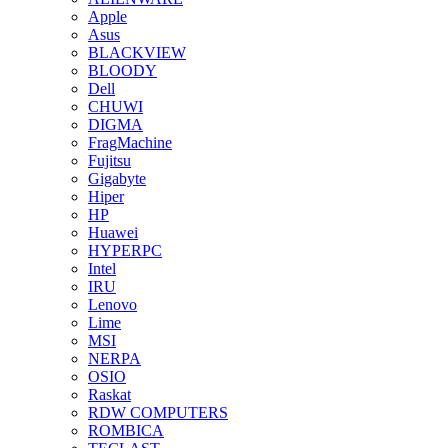
Apple
Asus
BLACKVIEW
BLOODY
Dell
CHUWI
DIGMA
FragMachine
Fujitsu
Gigabyte
Hiper
HP
Huawei
HYPERPC
Intel
IRU
Lenovo
Lime
MSI
NERPA
OSIO
Raskat
RDW COMPUTERS
ROMBICA