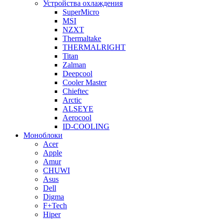
Устройства охлаждения
SuperMicro
MSI
NZXT
Thermaltake
THERMALRIGHT
Titan
Zalman
Deepcool
Cooler Master
Chieftec
Arctic
ALSEYE
Aerocool
ID-COOLING
Моноблоки
Acer
Apple
Amur
CHUWI
Asus
Dell
Digma
F+Tech
Hiper