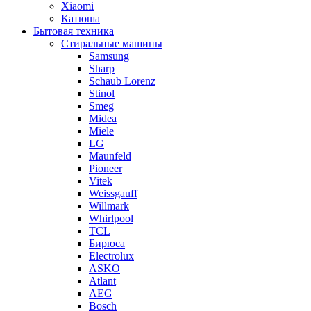
Xiaomi
Катюша
Бытовая техника
Стиральные машины
Samsung
Sharp
Schaub Lorenz
Stinol
Smeg
Midea
Miele
LG
Maunfeld
Pioneer
Vitek
Weissgauff
Willmark
Whirlpool
TCL
Бирюса
Electrolux
ASKO
Atlant
AEG
Bosch