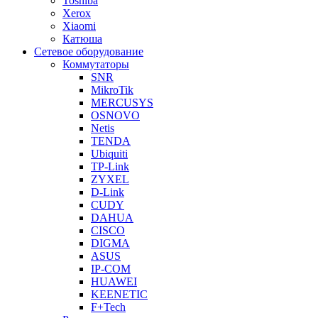
Toshiba
Xerox
Xiaomi
Катюша
Сетевое оборудование
Коммутаторы
SNR
MikroTik
MERCUSYS
OSNOVO
Netis
TENDA
Ubiquiti
TP-Link
ZYXEL
D-Link
CUDY
DAHUA
CISCO
DIGMA
ASUS
IP-COM
HUAWEI
KEENETIC
F+Tech