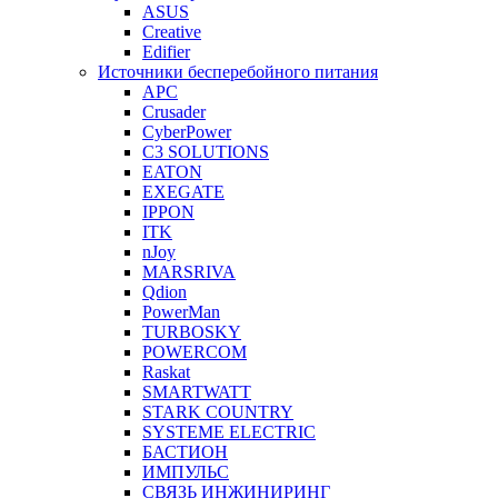
ASUS
Creative
Edifier
Источники бесперебойного питания
APC
Crusader
CyberPower
C3 SOLUTIONS
EATON
EXEGATE
IPPON
ITK
nJoy
MARSRIVA
Qdion
PowerMan
TURBOSKY
POWERCOM
Raskat
SMARTWATT
STARK COUNTRY
SYSTEME ELECTRIC
БАСТИОН
ИМПУЛЬС
СВЯЗЬ ИНЖИНИРИНГ