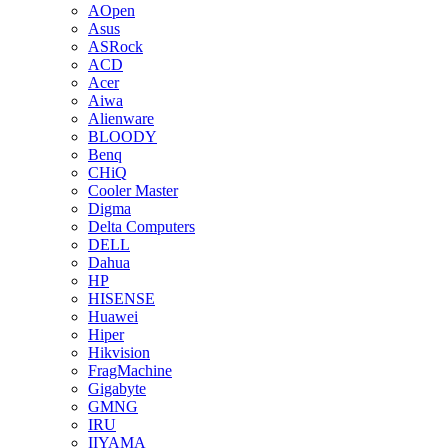
AOpen
Asus
ASRock
ACD
Acer
Aiwa
Alienware
BLOODY
Benq
CHiQ
Cooler Master
Digma
Delta Computers
DELL
Dahua
HP
HISENSE
Huawei
Hiper
Hikvision
FragMachine
Gigabyte
GMNG
IRU
IIYAMA