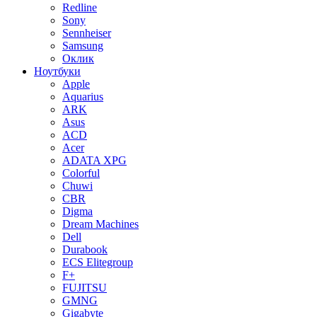
Redline
Sony
Sennheiser
Samsung
Оклик
Ноутбуки
Apple
Aquarius
ARK
Asus
ACD
Acer
ADATA XPG
Colorful
Chuwi
CBR
Digma
Dream Machines
Dell
Durabook
ECS Elitegroup
F+
FUJITSU
GMNG
Gigabyte