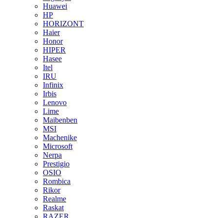
Huawei
HP
HORIZONT
Haier
Honor
HIPER
Hasee
Itel
IRU
Infinix
Irbis
Lenovo
Lime
Maibenben
MSI
Machenike
Microsoft
Nerpa
Prestigio
OSIO
Rombica
Rikor
Realme
Raskat
RAZER