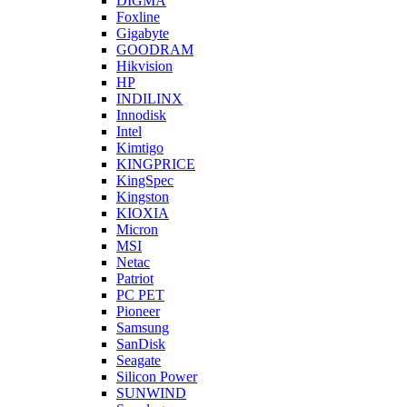
DIGMA
Foxline
Gigabyte
GOODRAM
Hikvision
HP
INDILINX
Innodisk
Intel
Kimtigo
KINGPRICE
KingSpec
Kingston
KIOXIA
Micron
MSI
Netac
Patriot
PC PET
Pioneer
Samsung
SanDisk
Seagate
Silicon Power
SUNWIND