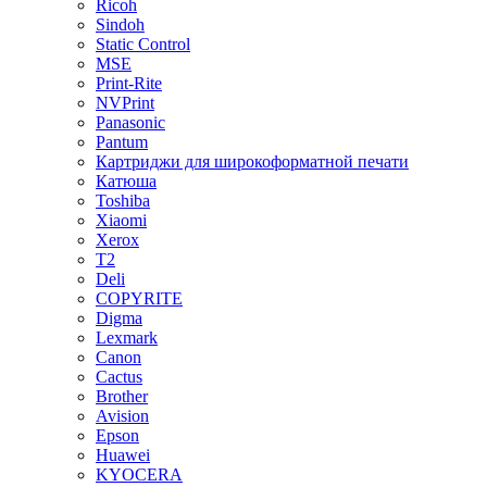
Ricoh
Sindoh
Static Control
MSE
Print-Rite
NVPrint
Panasonic
Pantum
Картриджи для широкоформатной печати
Катюша
Toshiba
Xiaomi
Xerox
T2
Deli
COPYRITE
Digma
Lexmark
Canon
Cactus
Brother
Avision
Epson
Huawei
KYOCERA