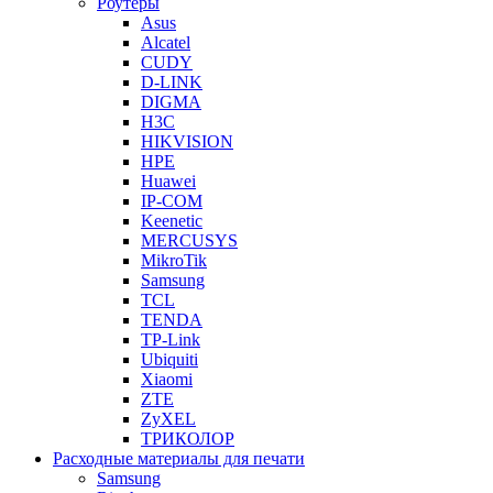
Роутеры
Asus
Alcatel
CUDY
D-LINK
DIGMA
H3C
HIKVISION
HPE
Huawei
IP-COM
Keenetic
MERCUSYS
MikroTik
Samsung
TCL
TENDA
TP-Link
Ubiquiti
Xiaomi
ZTE
ZyXEL
ТРИКОЛОР
Расходные материалы для печати
Samsung