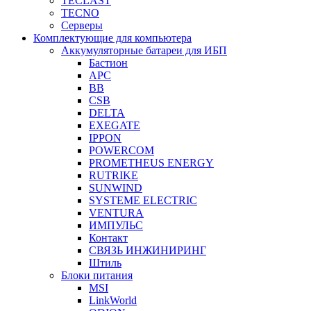
TECLAST
TECNO
Серверы
Комплектующие для компьютера
Аккумуляторные батареи для ИБП
Бастион
APC
BB
CSB
DELTA
EXEGATE
IPPON
POWERCOM
PROMETHEUS ENERGY
RUTRIKE
SUNWIND
SYSTEME ELECTRIC
VENTURA
ИМПУЛЬС
Контакт
СВЯЗЬ ИНЖИНИРИНГ
Штиль
Блоки питания
MSI
LinkWorld