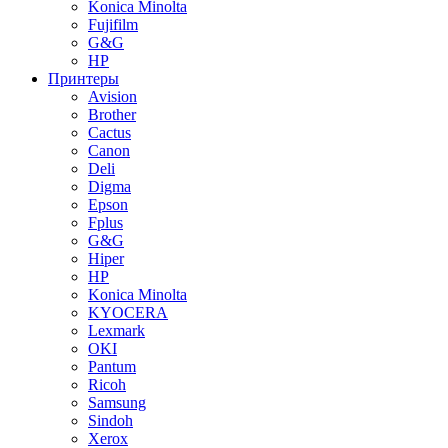
Konica Minolta
Fujifilm
G&G
HP
Принтеры
Avision
Brother
Cactus
Canon
Deli
Digma
Epson
Fplus
G&G
Hiper
HP
Konica Minolta
KYOCERA
Lexmark
OKI
Pantum
Ricoh
Samsung
Sindoh
Xerox