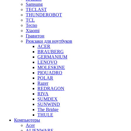
Samsung
TECLAST
THUNDEROBOT
TCL
Tecno
Xiaomi
Гравитон
Рюкзаки для ноутбуков
ACER
BRAUBERG
GERMANIUM
LENOVO
MOLESKINE
PIQUADRO
POLAR
Razer
REDRAGON
RIVA
SUMDEX
SUNWIND
The Bridge
THULE
Компьютеры
Acer
ALIENWARE