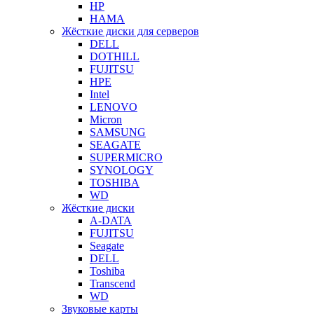
HP
HAMA
Жёсткие диски для серверов
DELL
DOTHILL
FUJITSU
HPE
Intel
LENOVO
Micron
SAMSUNG
SEAGATE
SUPERMICRO
SYNOLOGY
TOSHIBA
WD
Жёсткие диски
A-DATA
FUJITSU
Seagate
DELL
Toshiba
Transcend
WD
Звуковые карты