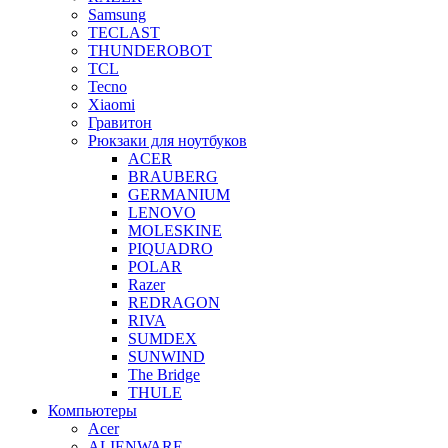
Samsung
TECLAST
THUNDEROBOT
TCL
Tecno
Xiaomi
Гравитон
Рюкзаки для ноутбуков
ACER
BRAUBERG
GERMANIUM
LENOVO
MOLESKINE
PIQUADRO
POLAR
Razer
REDRAGON
RIVA
SUMDEX
SUNWIND
The Bridge
THULE
Компьютеры
Acer
ALIENWARE