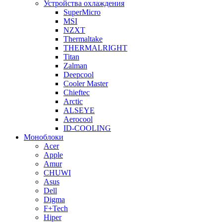
Устройства охлаждения
SuperMicro
MSI
NZXT
Thermaltake
THERMALRIGHT
Titan
Zalman
Deepcool
Cooler Master
Chieftec
Arctic
ALSEYE
Aerocool
ID-COOLING
Моноблоки
Acer
Apple
Amur
CHUWI
Asus
Dell
Digma
F+Tech
Hiper