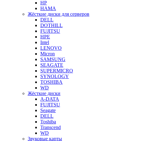
HP
HAMA
Жёсткие диски для серверов
DELL
DOTHILL
FUJITSU
HPE
Intel
LENOVO
Micron
SAMSUNG
SEAGATE
SUPERMICRO
SYNOLOGY
TOSHIBA
WD
Жёсткие диски
A-DATA
FUJITSU
Seagate
DELL
Toshiba
Transcend
WD
Звуковые карты