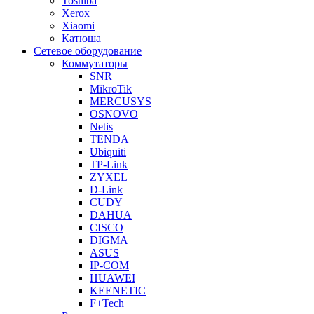
Toshiba
Xerox
Xiaomi
Катюша
Сетевое оборудование
Коммутаторы
SNR
MikroTik
MERCUSYS
OSNOVO
Netis
TENDA
Ubiquiti
TP-Link
ZYXEL
D-Link
CUDY
DAHUA
CISCO
DIGMA
ASUS
IP-COM
HUAWEI
KEENETIC
F+Tech