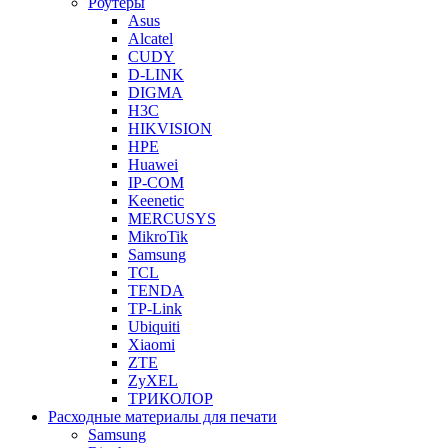
Роутеры
Asus
Alcatel
CUDY
D-LINK
DIGMA
H3C
HIKVISION
HPE
Huawei
IP-COM
Keenetic
MERCUSYS
MikroTik
Samsung
TCL
TENDA
TP-Link
Ubiquiti
Xiaomi
ZTE
ZyXEL
ТРИКОЛОР
Расходные материалы для печати
Samsung