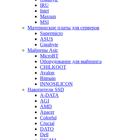
IRU
Intel
Maxsun
MSI
Материнские платы для серверов
Supermicro
ASUS
Gigabyte
Майнеры Asic
MicroBT
Оборудование для майнинга
CHILKOOT
Avalon
Bitmain
INNOSILICON
Накопители SSD
A-DATA
AGI
AMD
Apacer
Colorful
Crucial
DATO
Dell