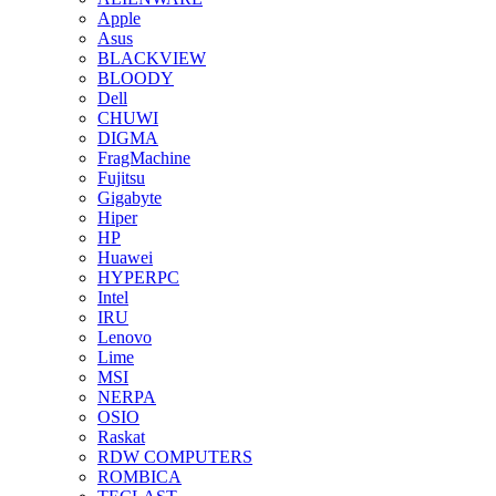
Apple
Asus
BLACKVIEW
BLOODY
Dell
CHUWI
DIGMA
FragMachine
Fujitsu
Gigabyte
Hiper
HP
Huawei
HYPERPC
Intel
IRU
Lenovo
Lime
MSI
NERPA
OSIO
Raskat
RDW COMPUTERS
ROMBICA