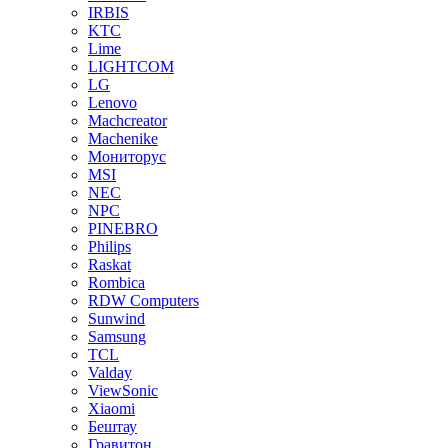
IRBIS
KTC
Lime
LIGHTCOM
LG
Lenovo
Machcreator
Machenike
Мониторус
MSI
NEC
NPC
PINEBRO
Philips
Raskat
Rombica
RDW Computers
Sunwind
Samsung
TCL
Valday
ViewSonic
Xiaomi
Бештау
Гравитон