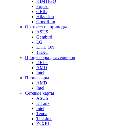
KIMTIGO
Fujitsu
GEIL
Hikvision
GoodRam
Оптические приводы
ASUS
Gembird
LG
LITE-ON
TEAC
Процессоры для серверов
DELL
AMD
Intel
Процессоры
AMD
Intel
Сетевые карты
ASUS
D-Link
Intel
Tenda
TP-Link
ZyXEL