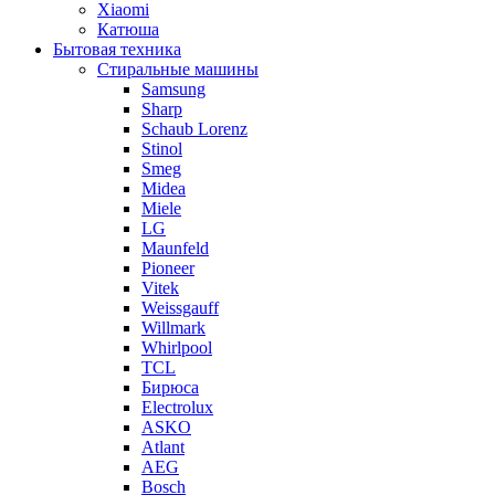
Xiaomi
Катюша
Бытовая техника
Стиральные машины
Samsung
Sharp
Schaub Lorenz
Stinol
Smeg
Midea
Miele
LG
Maunfeld
Pioneer
Vitek
Weissgauff
Willmark
Whirlpool
TCL
Бирюса
Electrolux
ASKO
Atlant
AEG
Bosch