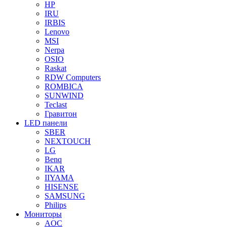
HP
IRU
IRBIS
Lenovo
MSI
Nerpa
OSIO
Raskat
RDW Computers
ROMBICA
SUNWIND
Teclast
Гравитон
LED панели
SBER
NEXTOUCH
LG
Benq
IKAR
IIYAMA
HISENSE
SAMSUNG
Philips
Мониторы
AOC