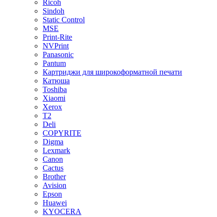
Ricoh
Sindoh
Static Control
MSE
Print-Rite
NVPrint
Panasonic
Pantum
Картриджи для широкоформатной печати
Катюша
Toshiba
Xiaomi
Xerox
T2
Deli
COPYRITE
Digma
Lexmark
Canon
Cactus
Brother
Avision
Epson
Huawei
KYOCERA