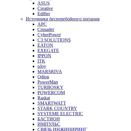
ASUS
Creative
Edifier
Источники бесперебойного питания
APC
Crusader
CyberPower
C3 SOLUTIONS
EATON
EXEGATE
IPPON
ITK
nJoy
MARSRIVA
Qdion
PowerMan
TURBOSKY
POWERCOM
Raskat
SMARTWATT
STARK COUNTRY
SYSTEME ELECTRIC
БАСТИОН
ИМПУЛЬС
СВЯЗЬ ИНЖИНИРИНГ