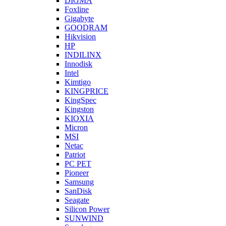
DIGMA
Foxline
Gigabyte
GOODRAM
Hikvision
HP
INDILINX
Innodisk
Intel
Kimtigo
KINGPRICE
KingSpec
Kingston
KIOXIA
Micron
MSI
Netac
Patriot
PC PET
Pioneer
Samsung
SanDisk
Seagate
Silicon Power
SUNWIND