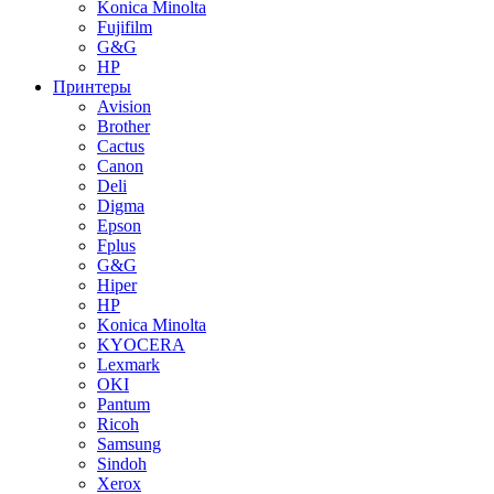
Konica Minolta
Fujifilm
G&G
HP
Принтеры
Avision
Brother
Cactus
Canon
Deli
Digma
Epson
Fplus
G&G
Hiper
HP
Konica Minolta
KYOCERA
Lexmark
OKI
Pantum
Ricoh
Samsung
Sindoh
Xerox