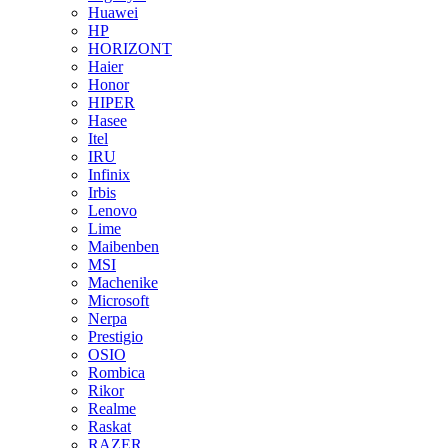
Huawei
HP
HORIZONT
Haier
Honor
HIPER
Hasee
Itel
IRU
Infinix
Irbis
Lenovo
Lime
Maibenben
MSI
Machenike
Microsoft
Nerpa
Prestigio
OSIO
Rombica
Rikor
Realme
Raskat
RAZER