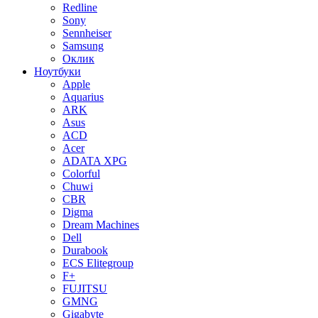
Redline
Sony
Sennheiser
Samsung
Оклик
Ноутбуки
Apple
Aquarius
ARK
Asus
ACD
Acer
ADATA XPG
Colorful
Chuwi
CBR
Digma
Dream Machines
Dell
Durabook
ECS Elitegroup
F+
FUJITSU
GMNG
Gigabyte