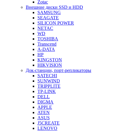
Zotac
Внешние диски SSD и HDD
SAMSUNG
SEAGATE
SILICON POWER
NETAC
WD
TOSHIBA
Transcend
A-DATA
HP
KINGSTON
HIKVISION
Док-станции, порт-репликаторы
SATECHI
SUNWIND
TRIPPLITE
TP-LINK
DELL
DIGMA
APPLE
ATEN
ASUS
J5CREATE
LENOVO