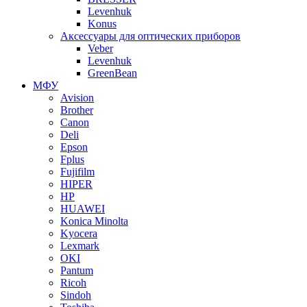
Levenhuk
Konus
Аксессуары для оптических приборов
Veber
Levenhuk
GreenBean
МФУ
Avision
Brother
Canon
Deli
Epson
Fplus
Fujifilm
HIPER
HP
HUAWEI
Konica Minolta
Kyocera
Lexmark
OKI
Pantum
Ricoh
Sindoh