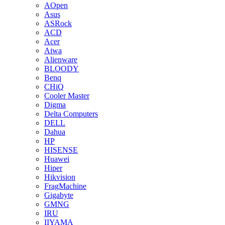
AOpen
Asus
ASRock
ACD
Acer
Aiwa
Alienware
BLOODY
Benq
CHiQ
Cooler Master
Digma
Delta Computers
DELL
Dahua
HP
HISENSE
Huawei
Hiper
Hikvision
FragMachine
Gigabyte
GMNG
IRU
IIYAMA