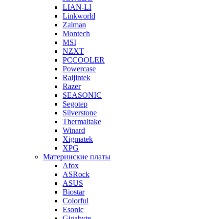
LIAN-LI
Linkworld
Zalman
Montech
MSI
NZXT
PCCOOLER
Powercase
Raijintek
Razer
SEASONIC
Segotep
Silverstone
Thermaltake
Winard
Xigmatek
XPG
Материнские платы
Afox
ASRock
ASUS
Biostar
Colorful
Esonic
Gigabyte