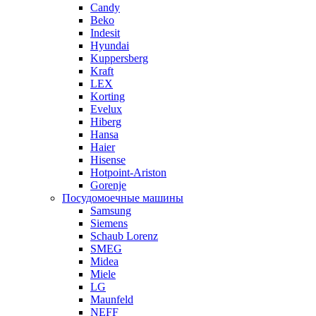
Candy
Beko
Indesit
Hyundai
Kuppersberg
Kraft
LEX
Korting
Evelux
Hiberg
Hansa
Haier
Hisense
Hotpoint-Ariston
Gorenje
Посудомоечные машины
Samsung
Siemens
Schaub Lorenz
SMEG
Midea
Miele
LG
Maunfeld
NEFF