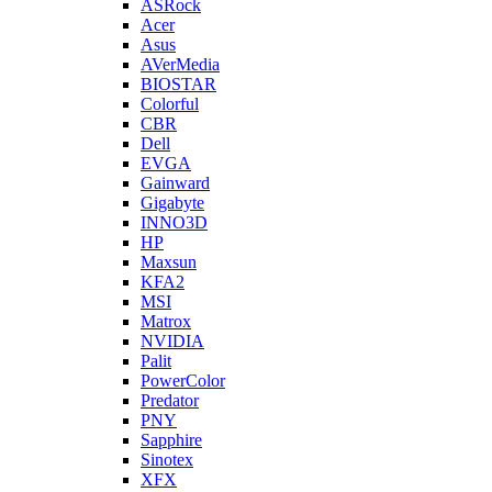
ASRock
Acer
Asus
AVerMedia
BIOSTAR
Colorful
CBR
Dell
EVGA
Gainward
Gigabyte
INNO3D
HP
Maxsun
KFA2
MSI
Matrox
NVIDIA
Palit
PowerColor
Predator
PNY
Sapphire
Sinotex
XFX