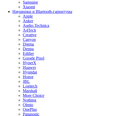
Samsung
Xiaomi
Наушники и Bluetooth-гарнитуры
Apple
Anker
Audio-Technica
A4Tech
Creative
Canyon
Digma
Deppa
Edifier
Google Pixel
HyperX
Huawei
Hyundai
Honor
JBL
Logitech
Marshall
More Choice
Nothing
Olmio
OnePlus
Panasonic