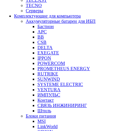
TECLAST
TECNO
Серверы
Комплектующие для компьютера
Аккумуляторные батареи для ИБП
Бастион
APC
BB
CSB
DELTA
EXEGATE
IPPON
POWERCOM
PROMETHEUS ENERGY
RUTRIKE
SUNWIND
SYSTEME ELECTRIC
VENTURA
ИМПУЛЬС
Контакт
СВЯЗЬ ИНЖИНИРИНГ
Штиль
Блоки питания
MSI
LinkWorld