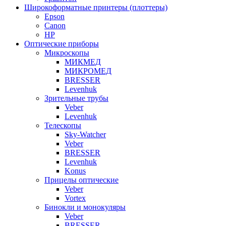
Широкоформатные принтеры (плоттеры)
Epson
Canon
HP
Оптические приборы
Микроскопы
МИКМЕД
МИКРОМЕД
BRESSER
Levenhuk
Зрительные трубы
Veber
Levenhuk
Телескопы
Sky-Watcher
Veber
BRESSER
Levenhuk
Konus
Прицелы оптические
Veber
Vortex
Бинокли и монокуляры
Veber
BRESSER