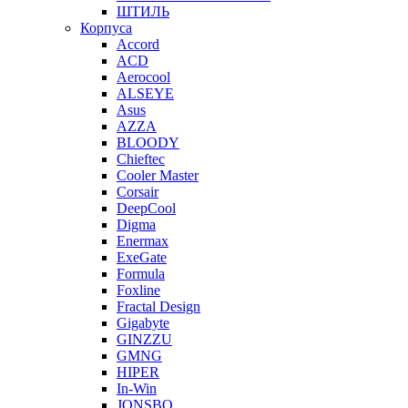
ШТИЛЬ
Корпуса
Accord
ACD
Aerocool
ALSEYE
Asus
AZZA
BLOODY
Chieftec
Cooler Master
Corsair
DeepCool
Digma
Enermax
ExeGate
Formula
Foxline
Fractal Design
Gigabyte
GINZZU
GMNG
HIPER
In-Win
JONSBO