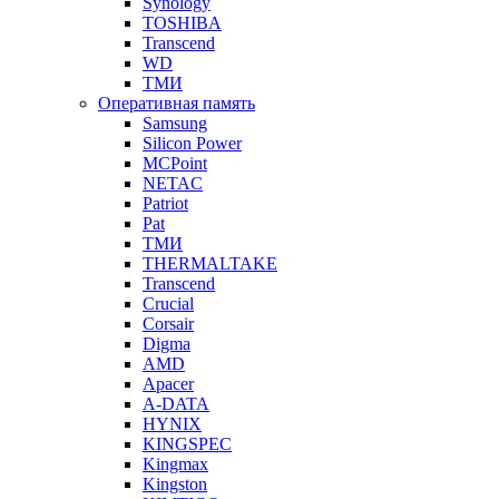
Synology
TOSHIBA
Transcend
WD
ТМИ
Оперативная память
Samsung
Silicon Power
MCPoint
NETAC
Patriot
Pat
ТМИ
THERMALTAKE
Transcend
Crucial
Corsair
Digma
AMD
Apacer
A-DATA
HYNIX
KINGSPEC
Kingmax
Kingston