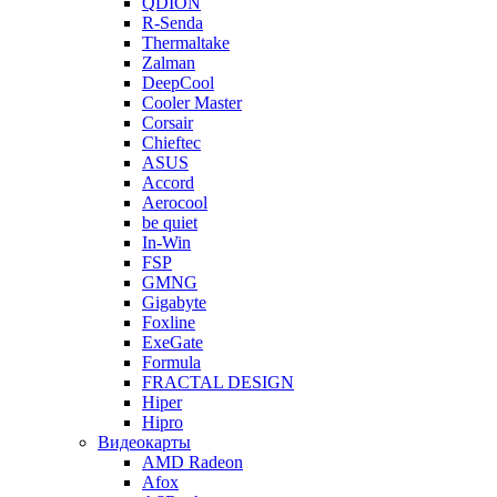
QDION
R-Senda
Thermaltake
Zalman
DeepCool
Cooler Master
Corsair
Chieftec
ASUS
Accord
Aerocool
be quiet
In-Win
FSP
GMNG
Gigabyte
Foxline
ExeGate
Formula
FRACTAL DESIGN
Hiper
Hipro
Видеокарты
AMD Radeon
Afox