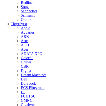
Redline
Sony
Sennheiser
Samsung
Оклик
Ноутбуки
Apple
Aquarius
ARK
Asus
ACD
Acer
ADATA XPG
Colorful
Chuwi
CBR
Digma
Dream Machines
Dell
Durabook
ECS Elitegroup
F+
FUJITSU
GMNG
Gigabyte