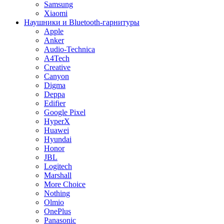
Samsung
Xiaomi
Наушники и Bluetooth-гарнитуры
Apple
Anker
Audio-Technica
A4Tech
Creative
Canyon
Digma
Deppa
Edifier
Google Pixel
HyperX
Huawei
Hyundai
Honor
JBL
Logitech
Marshall
More Choice
Nothing
Olmio
OnePlus
Panasonic