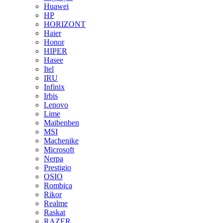
Huawei
HP
HORIZONT
Haier
Honor
HIPER
Hasee
Itel
IRU
Infinix
Irbis
Lenovo
Lime
Maibenben
MSI
Machenike
Microsoft
Nerpa
Prestigio
OSIO
Rombica
Rikor
Realme
Raskat
RAZER