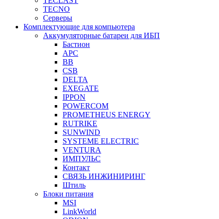
TECLAST
TECNO
Серверы
Комплектующие для компьютера
Аккумуляторные батареи для ИБП
Бастион
APC
BB
CSB
DELTA
EXEGATE
IPPON
POWERCOM
PROMETHEUS ENERGY
RUTRIKE
SUNWIND
SYSTEME ELECTRIC
VENTURA
ИМПУЛЬС
Контакт
СВЯЗЬ ИНЖИНИРИНГ
Штиль
Блоки питания
MSI
LinkWorld