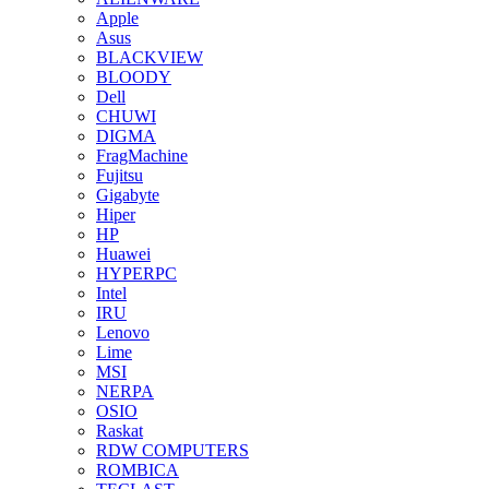
Apple
Asus
BLACKVIEW
BLOODY
Dell
CHUWI
DIGMA
FragMachine
Fujitsu
Gigabyte
Hiper
HP
Huawei
HYPERPC
Intel
IRU
Lenovo
Lime
MSI
NERPA
OSIO
Raskat
RDW COMPUTERS
ROMBICA