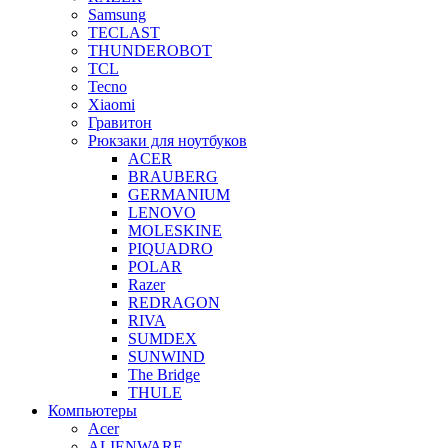
Samsung
TECLAST
THUNDEROBOT
TCL
Tecno
Xiaomi
Гравитон
Рюкзаки для ноутбуков
ACER
BRAUBERG
GERMANIUM
LENOVO
MOLESKINE
PIQUADRO
POLAR
Razer
REDRAGON
RIVA
SUMDEX
SUNWIND
The Bridge
THULE
Компьютеры
Acer
ALIENWARE