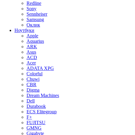
Redline
Sony
Sennheiser
Samsung
Оклик
Ноутбуки
Apple
Aquarius
ARK
Asus
ACD
Acer
ADATA XPG
Colorful
Chuwi
CBR
Digma
Dream Machines
Dell
Durabook
ECS Elitegroup
F+
FUJITSU
GMNG
Gigabyte