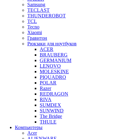
Samsung
TECLAST
THUNDEROBOT
TCL
Tecno
Xiaomi
Гравитон
Рюкзаки для ноутбуков
ACER
BRAUBERG
GERMANIUM
LENOVO
MOLESKINE
PIQUADRO
POLAR
Razer
REDRAGON
RIVA
SUMDEX
SUNWIND
The Bridge
THULE
Компьютеры
Acer
ALIENWARE