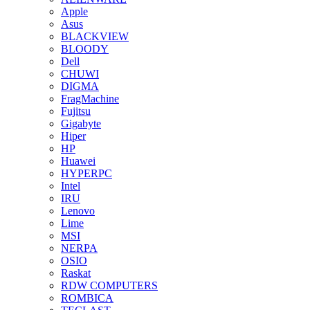
Apple
Asus
BLACKVIEW
BLOODY
Dell
CHUWI
DIGMA
FragMachine
Fujitsu
Gigabyte
Hiper
HP
Huawei
HYPERPC
Intel
IRU
Lenovo
Lime
MSI
NERPA
OSIO
Raskat
RDW COMPUTERS
ROMBICA