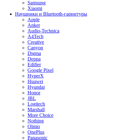
Samsung
Xiaomi
Наушники и Bluetooth-гарнитуры
Apple
Anker
Audio-Technica
A4Tech
Creative
Canyon
Digma
Deppa
Edifier
Google Pixel
HyperX
Huawei
Hyundai
Honor
JBL
Logitech
Marshall
More Choice
Nothing
Olmio
OnePlus
Panasonic