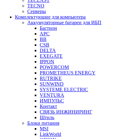
TECLAST
TECNO
Серверы
Комплектующие для компьютера
Аккумуляторные батареи для ИБП
Бастион
APC
BB
CSB
DELTA
EXEGATE
IPPON
POWERCOM
PROMETHEUS ENERGY
RUTRIKE
SUNWIND
SYSTEME ELECTRIC
VENTURA
ИМПУЛЬС
Контакт
СВЯЗЬ ИНЖИНИРИНГ
Штиль
Блоки питания
MSI
LinkWorld