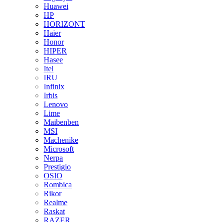
Huawei
HP
HORIZONT
Haier
Honor
HIPER
Hasee
Itel
IRU
Infinix
Irbis
Lenovo
Lime
Maibenben
MSI
Machenike
Microsoft
Nerpa
Prestigio
OSIO
Rombica
Rikor
Realme
Raskat
RAZER