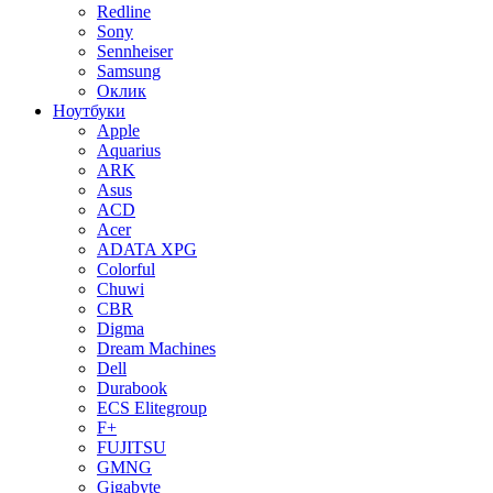
Redline
Sony
Sennheiser
Samsung
Оклик
Ноутбуки
Apple
Aquarius
ARK
Asus
ACD
Acer
ADATA XPG
Colorful
Chuwi
CBR
Digma
Dream Machines
Dell
Durabook
ECS Elitegroup
F+
FUJITSU
GMNG
Gigabyte