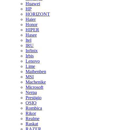
Huawei
HP
HORIZONT
Haier
Honor
HIPER
Hasee
Itel
IRU
Infinix
Irbis
Lenovo
Lime
Maibenben
MSI
Machenike
Microsoft
Nerpa
Prestigio
OSIO
Rombica
Rikor
Realme
Raskat
RAZER