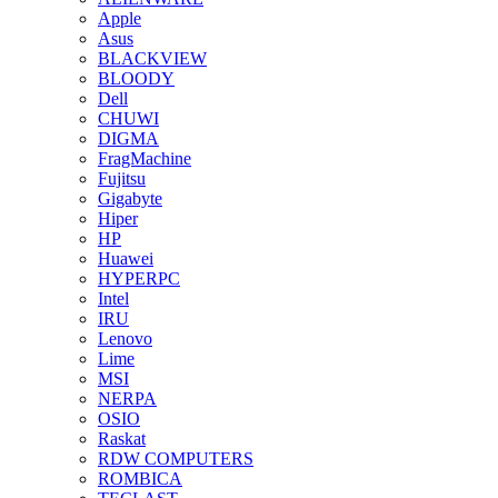
Apple
Asus
BLACKVIEW
BLOODY
Dell
CHUWI
DIGMA
FragMachine
Fujitsu
Gigabyte
Hiper
HP
Huawei
HYPERPC
Intel
IRU
Lenovo
Lime
MSI
NERPA
OSIO
Raskat
RDW COMPUTERS
ROMBICA