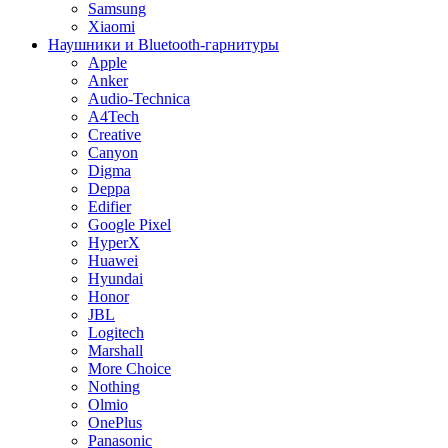
Samsung
Xiaomi
Наушники и Bluetooth-гарнитуры
Apple
Anker
Audio-Technica
A4Tech
Creative
Canyon
Digma
Deppa
Edifier
Google Pixel
HyperX
Huawei
Hyundai
Honor
JBL
Logitech
Marshall
More Choice
Nothing
Olmio
OnePlus
Panasonic