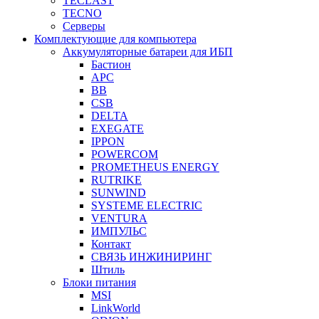
TECLAST
TECNO
Серверы
Комплектующие для компьютера
Аккумуляторные батареи для ИБП
Бастион
APC
BB
CSB
DELTA
EXEGATE
IPPON
POWERCOM
PROMETHEUS ENERGY
RUTRIKE
SUNWIND
SYSTEME ELECTRIC
VENTURA
ИМПУЛЬС
Контакт
СВЯЗЬ ИНЖИНИРИНГ
Штиль
Блоки питания
MSI
LinkWorld