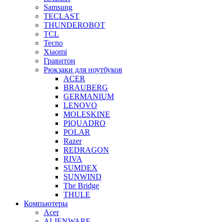
Samsung
TECLAST
THUNDEROBOT
TCL
Tecno
Xiaomi
Гравитон
Рюкзаки для ноутбуков
ACER
BRAUBERG
GERMANIUM
LENOVO
MOLESKINE
PIQUADRO
POLAR
Razer
REDRAGON
RIVA
SUMDEX
SUNWIND
The Bridge
THULE
Компьютеры
Acer
ALIENWARE