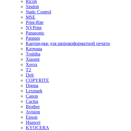
Ricoh
Sindoh
Static Control
MSE
Print-Rite
NVPrint
Panasonic
Pantum
Картриджи для широкоформатной печати
Катюша
Toshiba
Xiaomi
Xerox
T2
Deli
COPYRITE
Digma
Lexmark
Canon
Cactus
Brother
Avision
Epson
Huawei
KYOCERA