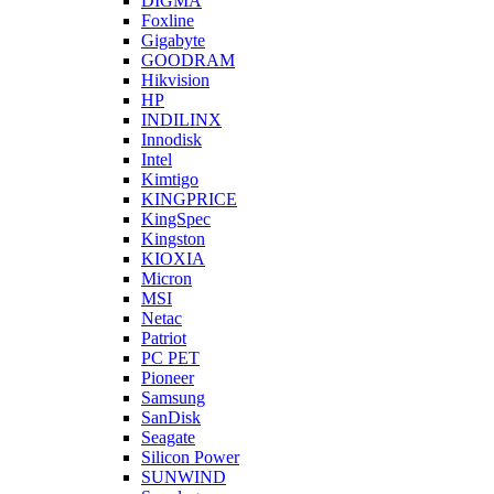
DIGMA
Foxline
Gigabyte
GOODRAM
Hikvision
HP
INDILINX
Innodisk
Intel
Kimtigo
KINGPRICE
KingSpec
Kingston
KIOXIA
Micron
MSI
Netac
Patriot
PC PET
Pioneer
Samsung
SanDisk
Seagate
Silicon Power
SUNWIND