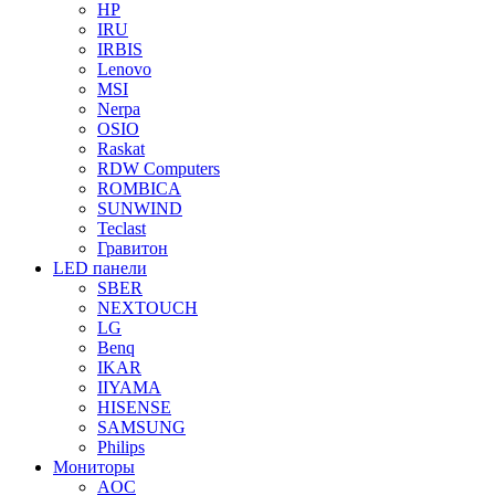
HP
IRU
IRBIS
Lenovo
MSI
Nerpa
OSIO
Raskat
RDW Computers
ROMBICA
SUNWIND
Teclast
Гравитон
LED панели
SBER
NEXTOUCH
LG
Benq
IKAR
IIYAMA
HISENSE
SAMSUNG
Philips
Мониторы
AOC