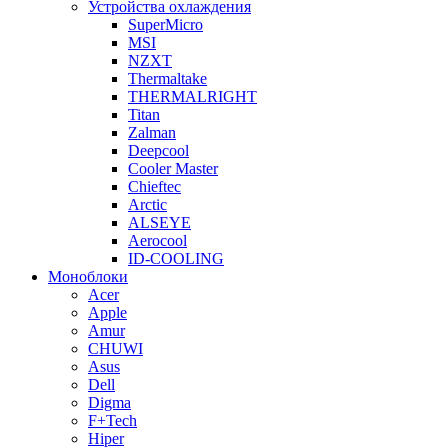
Устройства охлаждения
SuperMicro
MSI
NZXT
Thermaltake
THERMALRIGHT
Titan
Zalman
Deepcool
Cooler Master
Chieftec
Arctic
ALSEYE
Aerocool
ID-COOLING
Моноблоки
Acer
Apple
Amur
CHUWI
Asus
Dell
Digma
F+Tech
Hiper