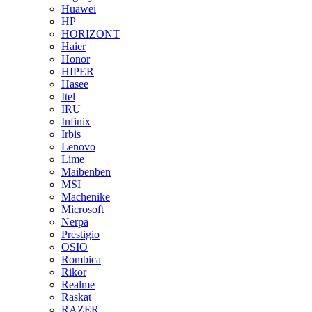
Huawei
HP
HORIZONT
Haier
Honor
HIPER
Hasee
Itel
IRU
Infinix
Irbis
Lenovo
Lime
Maibenben
MSI
Machenike
Microsoft
Nerpa
Prestigio
OSIO
Rombica
Rikor
Realme
Raskat
RAZER