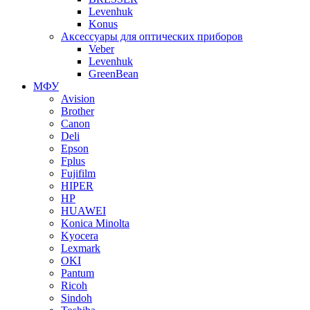
Levenhuk
Konus
Аксессуары для оптических приборов
Veber
Levenhuk
GreenBean
МФУ
Avision
Brother
Canon
Deli
Epson
Fplus
Fujifilm
HIPER
HP
HUAWEI
Konica Minolta
Kyocera
Lexmark
OKI
Pantum
Ricoh
Sindoh