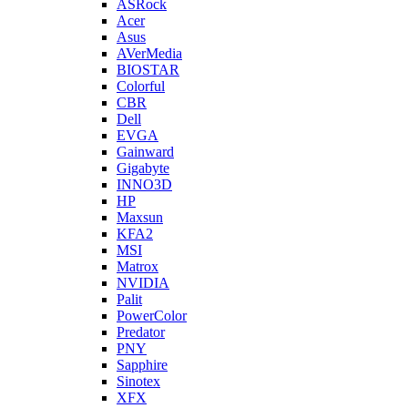
ASRock
Acer
Asus
AVerMedia
BIOSTAR
Colorful
CBR
Dell
EVGA
Gainward
Gigabyte
INNO3D
HP
Maxsun
KFA2
MSI
Matrox
NVIDIA
Palit
PowerColor
Predator
PNY
Sapphire
Sinotex
XFX