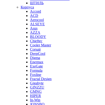
ШТИЛЬ
Корпуса
Accord
ACD
Aerocool
ALSEYE
Asus
AZZA
BLOODY
Chieftec
Cooler Master
Corsair
DeepCool
Digma
Enermax
ExeGate
Formula
Foxline
Fractal Design
Gigabyte
GINZZU
GMNG
HIPER
In-Win
JONSBO