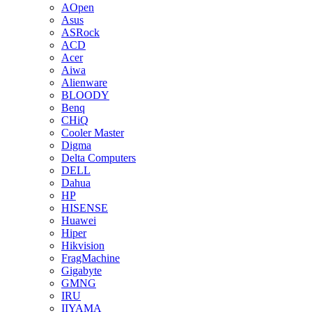
AOpen
Asus
ASRock
ACD
Acer
Aiwa
Alienware
BLOODY
Benq
CHiQ
Cooler Master
Digma
Delta Computers
DELL
Dahua
HP
HISENSE
Huawei
Hiper
Hikvision
FragMachine
Gigabyte
GMNG
IRU
IIYAMA