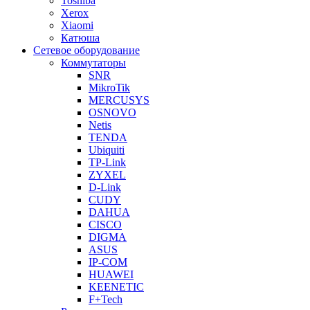
Toshiba
Xerox
Xiaomi
Катюша
Сетевое оборудование
Коммутаторы
SNR
MikroTik
MERCUSYS
OSNOVO
Netis
TENDA
Ubiquiti
TP-Link
ZYXEL
D-Link
CUDY
DAHUA
CISCO
DIGMA
ASUS
IP-COM
HUAWEI
KEENETIC
F+Tech