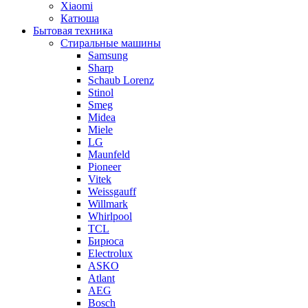
Xiaomi
Катюша
Бытовая техника
Стиральные машины
Samsung
Sharp
Schaub Lorenz
Stinol
Smeg
Midea
Miele
LG
Maunfeld
Pioneer
Vitek
Weissgauff
Willmark
Whirlpool
TCL
Бирюса
Electrolux
ASKO
Atlant
AEG
Bosch