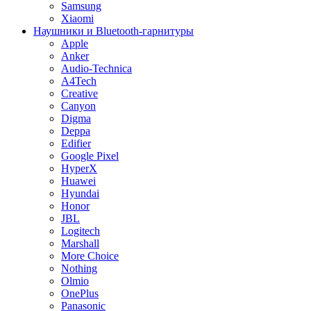
Samsung
Xiaomi
Наушники и Bluetooth-гарнитуры
Apple
Anker
Audio-Technica
A4Tech
Creative
Canyon
Digma
Deppa
Edifier
Google Pixel
HyperX
Huawei
Hyundai
Honor
JBL
Logitech
Marshall
More Choice
Nothing
Olmio
OnePlus
Panasonic