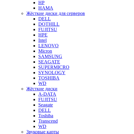
HP
HAMA
Жёсткие диски для серверов
DELL
DOTHILL
FUJITSU
HPE
Intel
LENOVO
Micron
SAMSUNG
SEAGATE
SUPERMICRO
SYNOLOGY
TOSHIBA
WD
Жёсткие диски
A-DATA
FUJITSU
Seagate
DELL
Toshiba
Transcend
WD
Звуковые карты