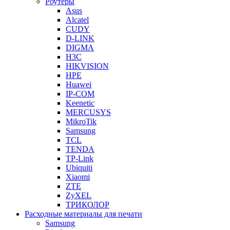
Роутеры
Asus
Alcatel
CUDY
D-LINK
DIGMA
H3C
HIKVISION
HPE
Huawei
IP-COM
Keenetic
MERCUSYS
MikroTik
Samsung
TCL
TENDA
TP-Link
Ubiquiti
Xiaomi
ZTE
ZyXEL
ТРИКОЛОР
Расходные материалы для печати
Samsung