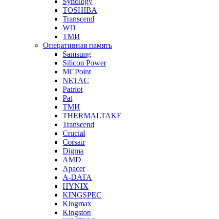
Synology
TOSHIBA
Transcend
WD
ТМИ
Оперативная память
Samsung
Silicon Power
MCPoint
NETAC
Patriot
Pat
ТМИ
THERMALTAKE
Transcend
Crucial
Corsair
Digma
AMD
Apacer
A-DATA
HYNIX
KINGSPEC
Kingmax
Kingston