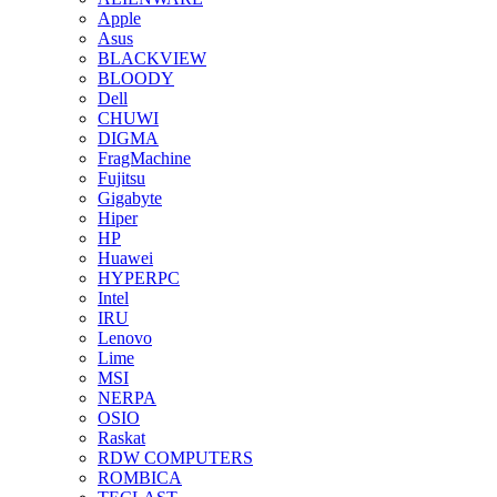
Apple
Asus
BLACKVIEW
BLOODY
Dell
CHUWI
DIGMA
FragMachine
Fujitsu
Gigabyte
Hiper
HP
Huawei
HYPERPC
Intel
IRU
Lenovo
Lime
MSI
NERPA
OSIO
Raskat
RDW COMPUTERS
ROMBICA