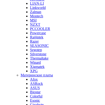
LIAN-LI
Linkworld
Zalman
Montech
MSI
NZXT
PCCOOLER
Powercase
Raijintek
Razer
SEASONIC
Segotep
Silverstone
Thermaltake
Winard
Xigmatek
XPG
Материнские платы
Afox
ASRock
ASUS
Biostar
Colorful
Esonic
Gigabyte