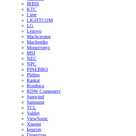
IRBIS
KTC
Lime
LIGHTCOM
LG
Lenovo
Machcreator
Machenike
Мониторус
MSI
NEC
NPC
PINEBRO
Philips
Raskat
Rombica
RDW Computers
Sunwind
Samsung
TCL
Valday
ViewSonic
Xiaomi
Бештау
Гравитон