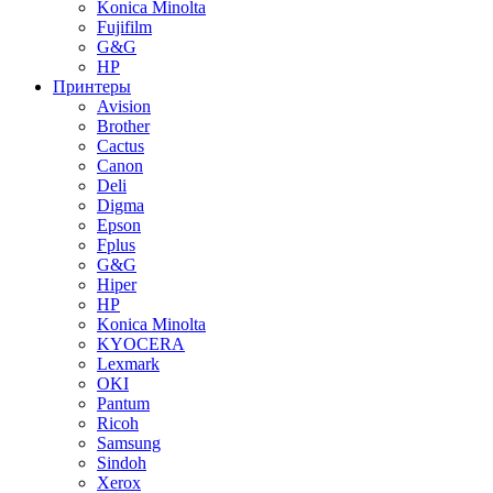
Konica Minolta
Fujifilm
G&G
HP
Принтеры
Avision
Brother
Cactus
Canon
Deli
Digma
Epson
Fplus
G&G
Hiper
HP
Konica Minolta
KYOCERA
Lexmark
OKI
Pantum
Ricoh
Samsung
Sindoh
Xerox