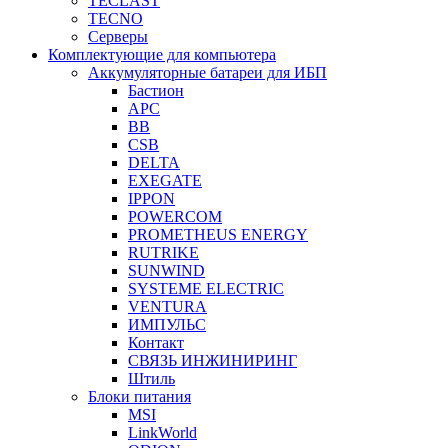
TECLAST
TECNO
Серверы
Комплектующие для компьютера
Аккумуляторные батареи для ИБП
Бастион
APC
BB
CSB
DELTA
EXEGATE
IPPON
POWERCOM
PROMETHEUS ENERGY
RUTRIKE
SUNWIND
SYSTEME ELECTRIC
VENTURA
ИМПУЛЬС
Контакт
СВЯЗЬ ИНЖИНИРИНГ
Штиль
Блоки питания
MSI
LinkWorld