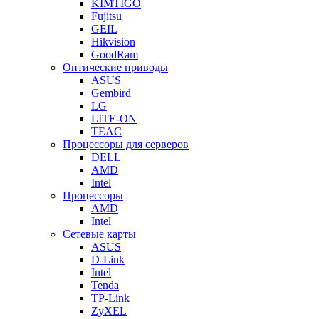
KIMTIGO
Fujitsu
GEIL
Hikvision
GoodRam
Оптические приводы
ASUS
Gembird
LG
LITE-ON
TEAC
Процессоры для серверов
DELL
AMD
Intel
Процессоры
AMD
Intel
Сетевые карты
ASUS
D-Link
Intel
Tenda
TP-Link
ZyXEL