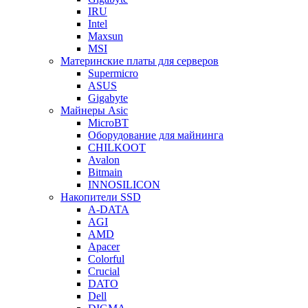
IRU
Intel
Maxsun
MSI
Материнские платы для серверов
Supermicro
ASUS
Gigabyte
Майнеры Asic
MicroBT
Оборудование для майнинга
CHILKOOT
Avalon
Bitmain
INNOSILICON
Накопители SSD
A-DATA
AGI
AMD
Apacer
Colorful
Crucial
DATO
Dell