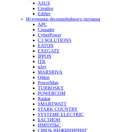
ASUS
Creative
Edifier
Источники бесперебойного питания
APC
Crusader
CyberPower
C3 SOLUTIONS
EATON
EXEGATE
IPPON
ITK
nJoy
MARSRIVA
Qdion
PowerMan
TURBOSKY
POWERCOM
Raskat
SMARTWATT
STARK COUNTRY
SYSTEME ELECTRIC
БАСТИОН
ИМПУЛЬС
СВЯЗЬ ИНЖИНИРИНГ