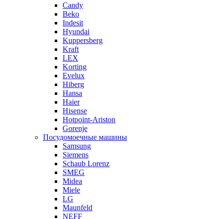
Candy
Beko
Indesit
Hyundai
Kuppersberg
Kraft
LEX
Korting
Evelux
Hiberg
Hansa
Haier
Hisense
Hotpoint-Ariston
Gorenje
Посудомоечные машины
Samsung
Siemens
Schaub Lorenz
SMEG
Midea
Miele
LG
Maunfeld
NEFF