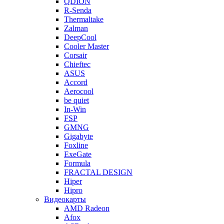
QDION
R-Senda
Thermaltake
Zalman
DeepCool
Cooler Master
Corsair
Chieftec
ASUS
Accord
Aerocool
be quiet
In-Win
FSP
GMNG
Gigabyte
Foxline
ExeGate
Formula
FRACTAL DESIGN
Hiper
Hipro
Видеокарты
AMD Radeon
Afox