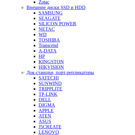
Zotac
Внешние диски SSD и HDD
SAMSUNG
SEAGATE
SILICON POWER
NETAC
WD
TOSHIBA
Transcend
A-DATA
HP
KINGSTON
HIKVISION
Док-станции, порт-репликаторы
SATECHI
SUNWIND
TRIPPLITE
TP-LINK
DELL
DIGMA
APPLE
ATEN
ASUS
J5CREATE
LENOVO