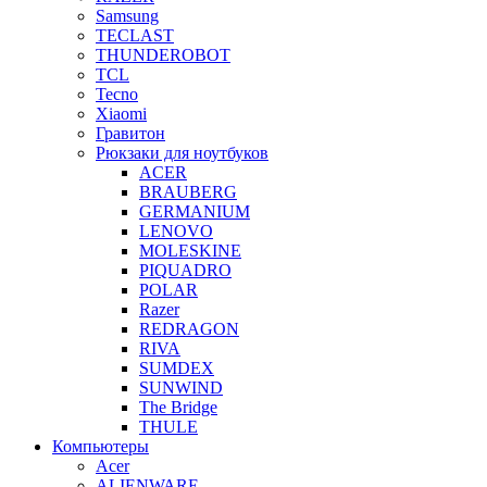
Samsung
TECLAST
THUNDEROBOT
TCL
Tecno
Xiaomi
Гравитон
Рюкзаки для ноутбуков
ACER
BRAUBERG
GERMANIUM
LENOVO
MOLESKINE
PIQUADRO
POLAR
Razer
REDRAGON
RIVA
SUMDEX
SUNWIND
The Bridge
THULE
Компьютеры
Acer
ALIENWARE