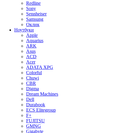
Redline
Sony
Sennheiser
Samsung
Оклик
Ноутбуки
Apple
Aquarius
ARK
Asus
ACD
Acer
ADATA XPG
Colorful
Chuwi
CBR
Digma
Dream Machines
Dell
Durabook
ECS Elitegroup
F+
FUJITSU
GMNG
Gigabyte