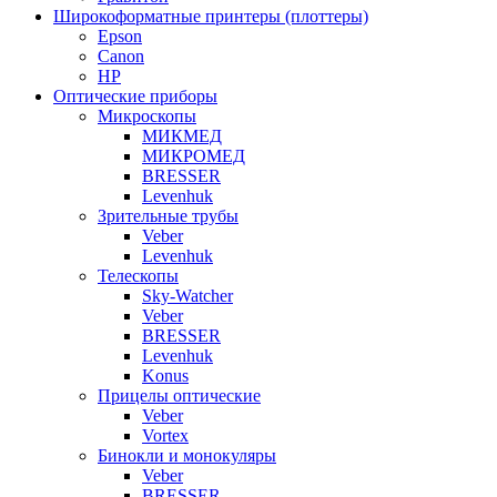
Широкоформатные принтеры (плоттеры)
Epson
Canon
HP
Оптические приборы
Микроскопы
МИКМЕД
МИКРОМЕД
BRESSER
Levenhuk
Зрительные трубы
Veber
Levenhuk
Телескопы
Sky-Watcher
Veber
BRESSER
Levenhuk
Konus
Прицелы оптические
Veber
Vortex
Бинокли и монокуляры
Veber
BRESSER