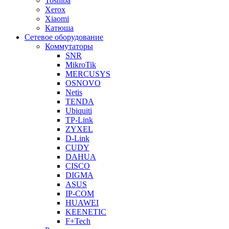
Toshiba
Xerox
Xiaomi
Катюша
Сетевое оборудование
Коммутаторы
SNR
MikroTik
MERCUSYS
OSNOVO
Netis
TENDA
Ubiquiti
TP-Link
ZYXEL
D-Link
CUDY
DAHUA
CISCO
DIGMA
ASUS
IP-COM
HUAWEI
KEENETIC
F+Tech