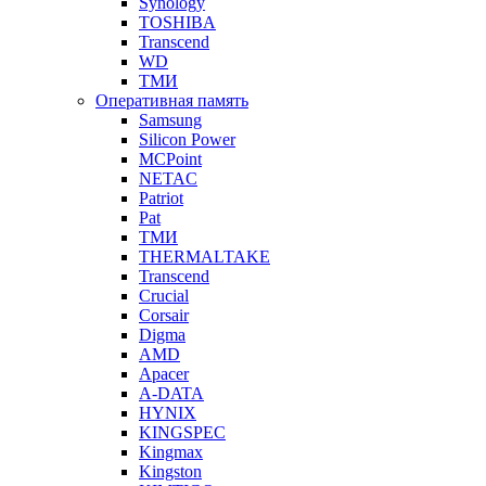
Synology
TOSHIBA
Transcend
WD
ТМИ
Оперативная память
Samsung
Silicon Power
MCPoint
NETAC
Patriot
Pat
ТМИ
THERMALTAKE
Transcend
Crucial
Corsair
Digma
AMD
Apacer
A-DATA
HYNIX
KINGSPEC
Kingmax
Kingston