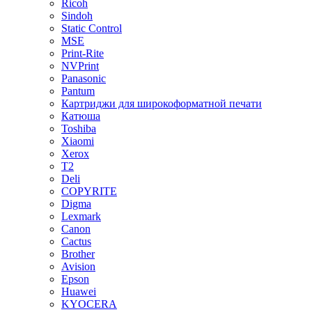
Ricoh
Sindoh
Static Control
MSE
Print-Rite
NVPrint
Panasonic
Pantum
Картриджи для широкоформатной печати
Катюша
Toshiba
Xiaomi
Xerox
T2
Deli
COPYRITE
Digma
Lexmark
Canon
Cactus
Brother
Avision
Epson
Huawei
KYOCERA