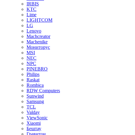
IRBIS
KTC
Lime
LIGHTCOM
LG
Lenovo
Machcreator
Machenike
Мониторус
MSI
NEC
NPC
PINEBRO
Philips
Raskat
Rombica
RDW Computers
Sunwind
Samsung
TCL
Valday
ViewSonic
Xiaomi
Бештау
Гравитон