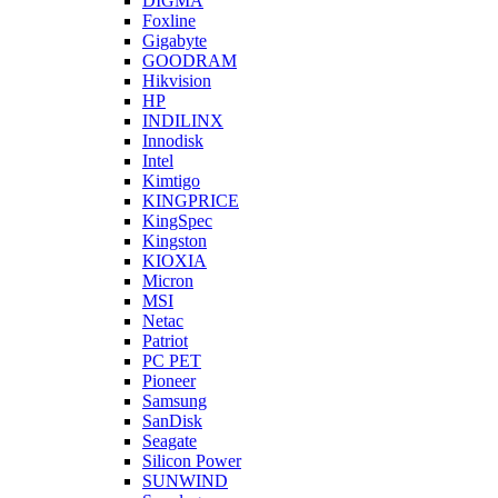
DIGMA
Foxline
Gigabyte
GOODRAM
Hikvision
HP
INDILINX
Innodisk
Intel
Kimtigo
KINGPRICE
KingSpec
Kingston
KIOXIA
Micron
MSI
Netac
Patriot
PC PET
Pioneer
Samsung
SanDisk
Seagate
Silicon Power
SUNWIND