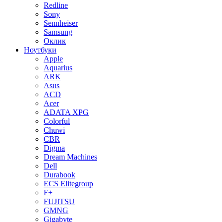
Redline
Sony
Sennheiser
Samsung
Оклик
Ноутбуки
Apple
Aquarius
ARK
Asus
ACD
Acer
ADATA XPG
Colorful
Chuwi
CBR
Digma
Dream Machines
Dell
Durabook
ECS Elitegroup
F+
FUJITSU
GMNG
Gigabyte