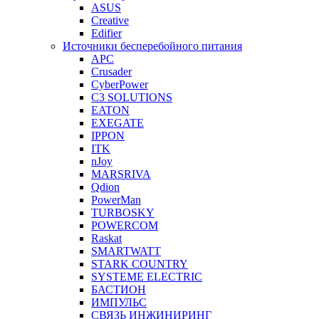
ASUS
Creative
Edifier
Источники бесперебойного питания
APC
Crusader
CyberPower
C3 SOLUTIONS
EATON
EXEGATE
IPPON
ITK
nJoy
MARSRIVA
Qdion
PowerMan
TURBOSKY
POWERCOM
Raskat
SMARTWATT
STARK COUNTRY
SYSTEME ELECTRIC
БАСТИОН
ИМПУЛЬС
СВЯЗЬ ИНЖИНИРИНГ