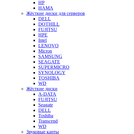
HP
HAMA
Жёсткие диски для серверов
DELL
DOTHILL
FUJITSU
HPE
Intel
LENOVO
Micron
SAMSUNG
SEAGATE
SUPERMICRO
SYNOLOGY
TOSHIBA
WD
Жёсткие диски
A-DATA
FUJITSU
Seagate
DELL
Toshiba
Transcend
WD
Звуковые карты