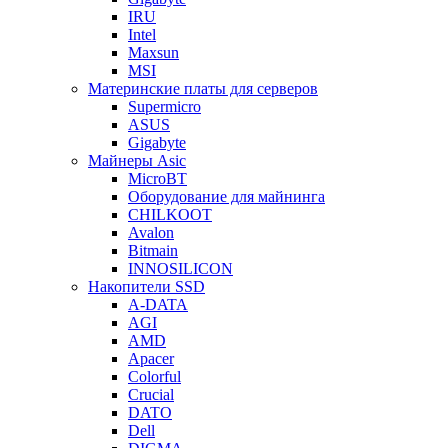
IRU
Intel
Maxsun
MSI
Материнские платы для серверов
Supermicro
ASUS
Gigabyte
Майнеры Asic
MicroBT
Оборудование для майнинга
CHILKOOT
Avalon
Bitmain
INNOSILICON
Накопители SSD
A-DATA
AGI
AMD
Apacer
Colorful
Crucial
DATO
Dell