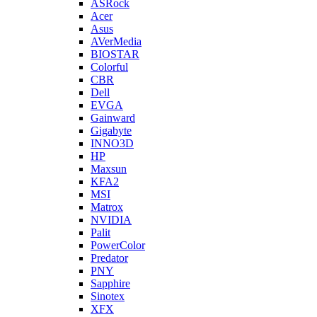
ASRock
Acer
Asus
AVerMedia
BIOSTAR
Colorful
CBR
Dell
EVGA
Gainward
Gigabyte
INNO3D
HP
Maxsun
KFA2
MSI
Matrox
NVIDIA
Palit
PowerColor
Predator
PNY
Sapphire
Sinotex
XFX