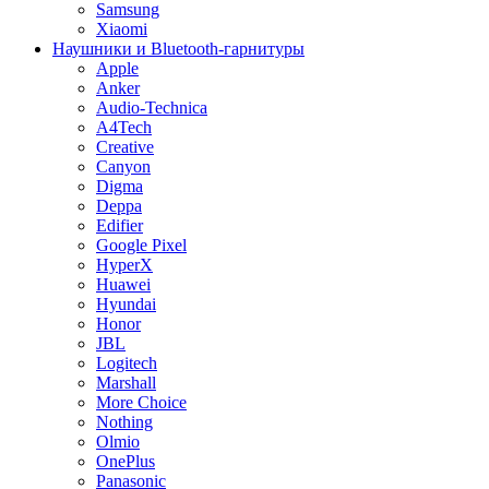
Samsung
Xiaomi
Наушники и Bluetooth-гарнитуры
Apple
Anker
Audio-Technica
A4Tech
Creative
Canyon
Digma
Deppa
Edifier
Google Pixel
HyperX
Huawei
Hyundai
Honor
JBL
Logitech
Marshall
More Choice
Nothing
Olmio
OnePlus
Panasonic