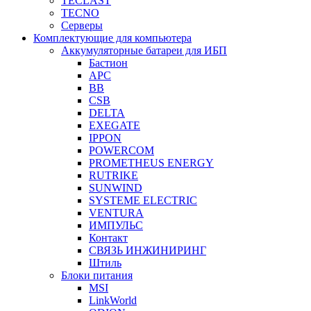
TECLAST
TECNO
Серверы
Комплектующие для компьютера
Аккумуляторные батареи для ИБП
Бастион
APC
BB
CSB
DELTA
EXEGATE
IPPON
POWERCOM
PROMETHEUS ENERGY
RUTRIKE
SUNWIND
SYSTEME ELECTRIC
VENTURA
ИМПУЛЬС
Контакт
СВЯЗЬ ИНЖИНИРИНГ
Штиль
Блоки питания
MSI
LinkWorld