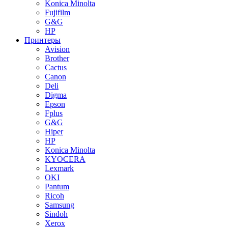
Konica Minolta
Fujifilm
G&G
HP
Принтеры
Avision
Brother
Cactus
Canon
Deli
Digma
Epson
Fplus
G&G
Hiper
HP
Konica Minolta
KYOCERA
Lexmark
OKI
Pantum
Ricoh
Samsung
Sindoh
Xerox