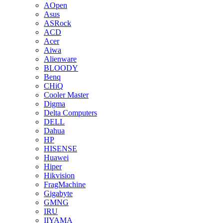
AOpen
Asus
ASRock
ACD
Acer
Aiwa
Alienware
BLOODY
Benq
CHiQ
Cooler Master
Digma
Delta Computers
DELL
Dahua
HP
HISENSE
Huawei
Hiper
Hikvision
FragMachine
Gigabyte
GMNG
IRU
IIYAMA