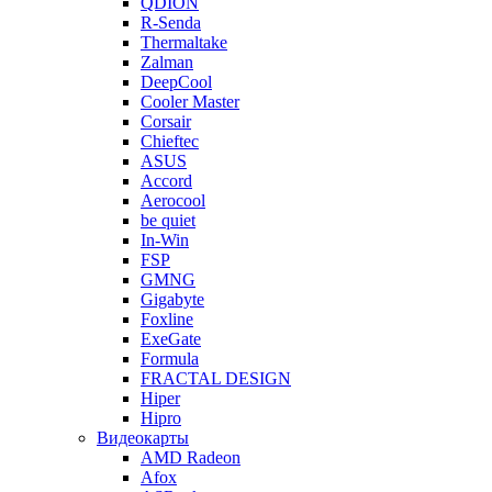
QDION
R-Senda
Thermaltake
Zalman
DeepCool
Cooler Master
Corsair
Chieftec
ASUS
Accord
Aerocool
be quiet
In-Win
FSP
GMNG
Gigabyte
Foxline
ExeGate
Formula
FRACTAL DESIGN
Hiper
Hipro
Видеокарты
AMD Radeon
Afox