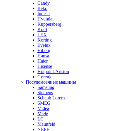
Candy
Beko
Indesit
Hyundai
Kuppersberg
Kraft
LEX
Korting
Evelux
Hiberg
Hansa
Haier
Hisense
Hotpoint-Ariston
Gorenje
Посудомоечные машины
Samsung
Siemens
Schaub Lorenz
SMEG
Midea
Miele
LG
Maunfeld
NEFF