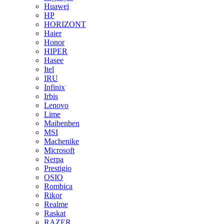
Huawei
HP
HORIZONT
Haier
Honor
HIPER
Hasee
Itel
IRU
Infinix
Irbis
Lenovo
Lime
Maibenben
MSI
Machenike
Microsoft
Nerpa
Prestigio
OSIO
Rombica
Rikor
Realme
Raskat
RAZER