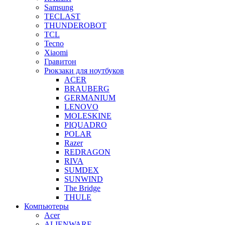
Samsung
TECLAST
THUNDEROBOT
TCL
Tecno
Xiaomi
Гравитон
Рюкзаки для ноутбуков
ACER
BRAUBERG
GERMANIUM
LENOVO
MOLESKINE
PIQUADRO
POLAR
Razer
REDRAGON
RIVA
SUMDEX
SUNWIND
The Bridge
THULE
Компьютеры
Acer
ALIENWARE