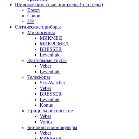
Широкоформатные принтеры (плоттеры)
Epson
Canon
HP
Оптические приборы
Микроскопы
МИКМЕД
МИКРОМЕД
BRESSER
Levenhuk
Зрительные трубы
Veber
Levenhuk
Телескопы
Sky-Watcher
Veber
BRESSER
Levenhuk
Konus
Прицелы оптические
Veber
Vortex
Бинокли и монокуляры
Veber
BRESSER