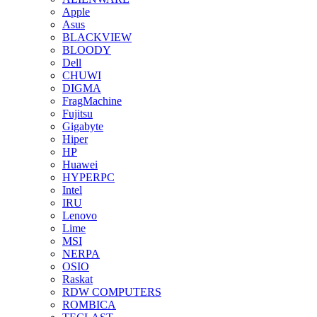
Apple
Asus
BLACKVIEW
BLOODY
Dell
CHUWI
DIGMA
FragMachine
Fujitsu
Gigabyte
Hiper
HP
Huawei
HYPERPC
Intel
IRU
Lenovo
Lime
MSI
NERPA
OSIO
Raskat
RDW COMPUTERS
ROMBICA