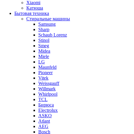
Xiaomi
Катюша
Бытовая техника
Стиральные машины
Samsung
Sharp
Schaub Lorenz
Stinol
Smeg
Midea
Miele
LG
Maunfeld
Pioneer
Vitek
Weissgauff
Willmark
Whirlpool
TCL
Бирюса
Electrolux
ASKO
Atlant
AEG
Bosch