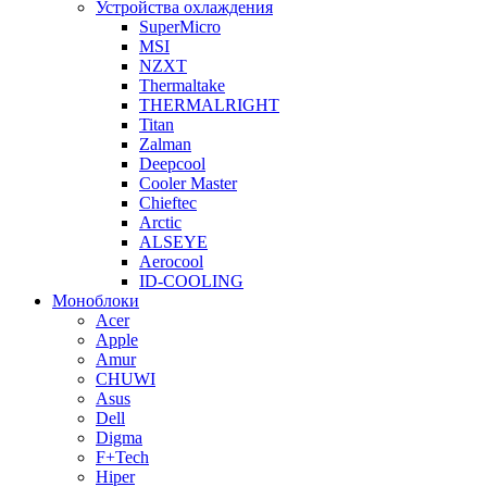
Устройства охлаждения
SuperMicro
MSI
NZXT
Thermaltake
THERMALRIGHT
Titan
Zalman
Deepcool
Cooler Master
Chieftec
Arctic
ALSEYE
Aerocool
ID-COOLING
Моноблоки
Acer
Apple
Amur
CHUWI
Asus
Dell
Digma
F+Tech
Hiper