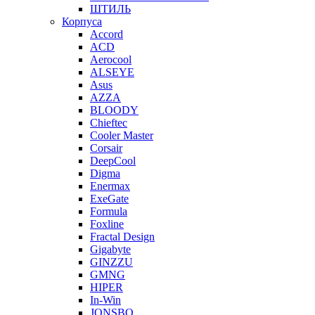
ШТИЛЬ
Корпуса
Accord
ACD
Aerocool
ALSEYE
Asus
AZZA
BLOODY
Chieftec
Cooler Master
Corsair
DeepCool
Digma
Enermax
ExeGate
Formula
Foxline
Fractal Design
Gigabyte
GINZZU
GMNG
HIPER
In-Win
JONSBO