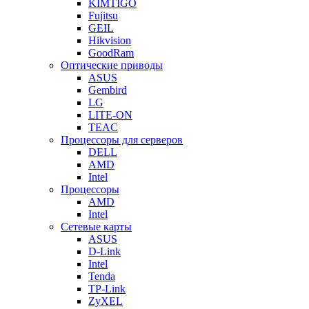
KIMTIGO
Fujitsu
GEIL
Hikvision
GoodRam
Оптические приводы
ASUS
Gembird
LG
LITE-ON
TEAC
Процессоры для серверов
DELL
AMD
Intel
Процессоры
AMD
Intel
Сетевые карты
ASUS
D-Link
Intel
Tenda
TP-Link
ZyXEL