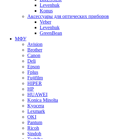
Levenhuk
Konus
Аксессуары для оптических приборов
Veber
Levenhuk
GreenBean
МФУ
Avision
Brother
Canon
Deli
Epson
Fplus
Fujifilm
HIPER
HP
HUAWEI
Konica Minolta
Kyocera
Lexmark
OKI
Pantum
Ricoh
Sindoh