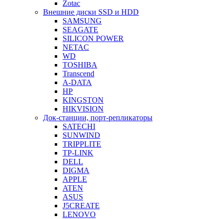
Zotac
Внешние диски SSD и HDD
SAMSUNG
SEAGATE
SILICON POWER
NETAC
WD
TOSHIBA
Transcend
A-DATA
HP
KINGSTON
HIKVISION
Док-станции, порт-репликаторы
SATECHI
SUNWIND
TRIPPLITE
TP-LINK
DELL
DIGMA
APPLE
ATEN
ASUS
J5CREATE
LENOVO