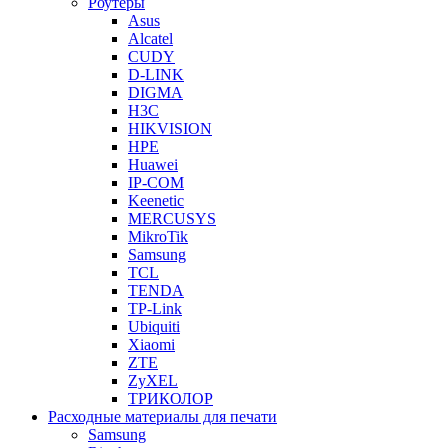
Роутеры
Asus
Alcatel
CUDY
D-LINK
DIGMA
H3C
HIKVISION
HPE
Huawei
IP-COM
Keenetic
MERCUSYS
MikroTik
Samsung
TCL
TENDA
TP-Link
Ubiquiti
Xiaomi
ZTE
ZyXEL
ТРИКОЛОР
Расходные материалы для печати
Samsung