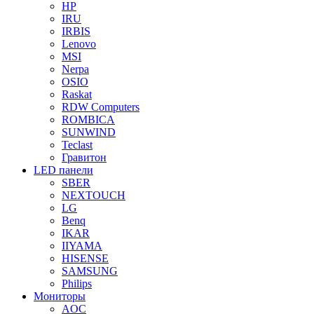
HP
IRU
IRBIS
Lenovo
MSI
Nerpa
OSIO
Raskat
RDW Computers
ROMBICA
SUNWIND
Teclast
Гравитон
LED панели
SBER
NEXTOUCH
LG
Benq
IKAR
IIYAMA
HISENSE
SAMSUNG
Philips
Мониторы
AOC