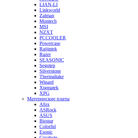
LIAN-LI
Linkworld
Zalman
Montech
MSI
NZXT
PCCOOLER
Powercase
Raijintek
Razer
SEASONIC
Segotep
Silverstone
Thermaltake
Winard
Xigmatek
XPG
Материнские платы
Afox
ASRock
ASUS
Biostar
Colorful
Esonic
Gigabyte