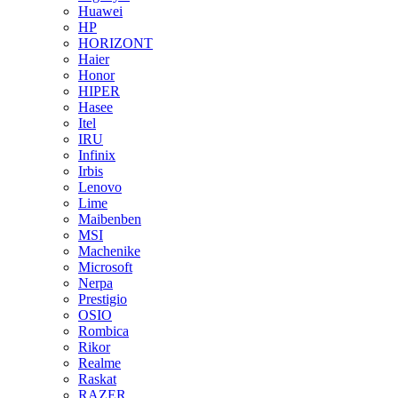
Huawei
HP
HORIZONT
Haier
Honor
HIPER
Hasee
Itel
IRU
Infinix
Irbis
Lenovo
Lime
Maibenben
MSI
Machenike
Microsoft
Nerpa
Prestigio
OSIO
Rombica
Rikor
Realme
Raskat
RAZER