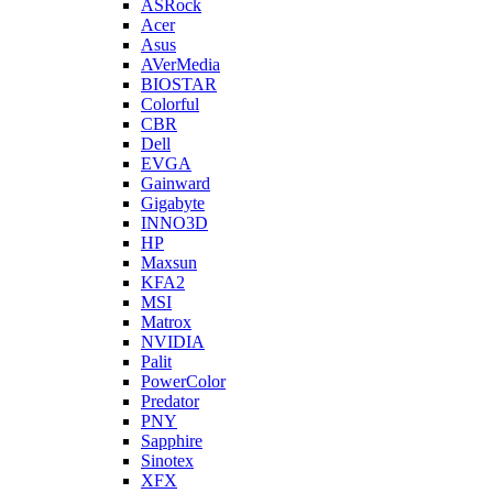
ASRock
Acer
Asus
AVerMedia
BIOSTAR
Colorful
CBR
Dell
EVGA
Gainward
Gigabyte
INNO3D
HP
Maxsun
KFA2
MSI
Matrox
NVIDIA
Palit
PowerColor
Predator
PNY
Sapphire
Sinotex
XFX