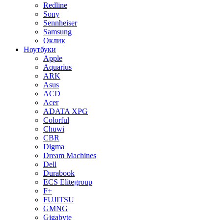
Redline
Sony
Sennheiser
Samsung
Оклик
Ноутбуки
Apple
Aquarius
ARK
Asus
ACD
Acer
ADATA XPG
Colorful
Chuwi
CBR
Digma
Dream Machines
Dell
Durabook
ECS Elitegroup
F+
FUJITSU
GMNG
Gigabyte