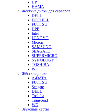
HP
HAMA
Жёсткие диски для серверов
DELL
DOTHILL
FUJITSU
HPE
Intel
LENOVO
Micron
SAMSUNG
SEAGATE
SUPERMICRO
SYNOLOGY
TOSHIBA
WD
Жёсткие диски
A-DATA
FUJITSU
Seagate
DELL
Toshiba
Transcend
WD
Звуковые карты