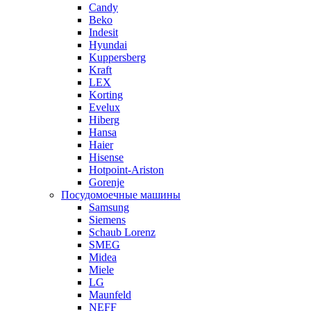
Candy
Beko
Indesit
Hyundai
Kuppersberg
Kraft
LEX
Korting
Evelux
Hiberg
Hansa
Haier
Hisense
Hotpoint-Ariston
Gorenje
Посудомоечные машины
Samsung
Siemens
Schaub Lorenz
SMEG
Midea
Miele
LG
Maunfeld
NEFF