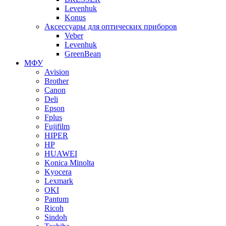
Levenhuk
Konus
Аксессуары для оптических приборов
Veber
Levenhuk
GreenBean
МФУ
Avision
Brother
Canon
Deli
Epson
Fplus
Fujifilm
HIPER
HP
HUAWEI
Konica Minolta
Kyocera
Lexmark
OKI
Pantum
Ricoh
Sindoh