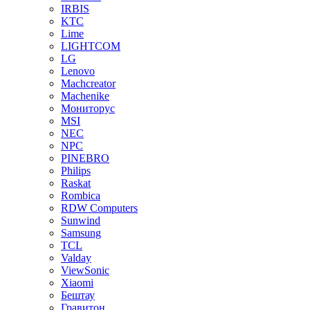
IRBIS
KTC
Lime
LIGHTCOM
LG
Lenovo
Machcreator
Machenike
Мониторус
MSI
NEC
NPC
PINEBRO
Philips
Raskat
Rombica
RDW Computers
Sunwind
Samsung
TCL
Valday
ViewSonic
Xiaomi
Бештау
Гравитон