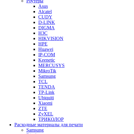
Роутеры
Asus
Alcatel
CUDY
D-LINK
DIGMA
H3C
HIKVISION
HPE
Huawei
IP-COM
Keenetic
MERCUSYS
MikroTik
Samsung
TCL
TENDA
TP-Link
Ubiquiti
Xiaomi
ZTE
ZyXEL
ТРИКОЛОР
Расходные материалы для печати
Samsung