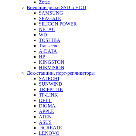
Zotac
Внешние диски SSD и HDD
SAMSUNG
SEAGATE
SILICON POWER
NETAC
WD
TOSHIBA
Transcend
A-DATA
HP
KINGSTON
HIKVISION
Док-станции, порт-репликаторы
SATECHI
SUNWIND
TRIPPLITE
TP-LINK
DELL
DIGMA
APPLE
ATEN
ASUS
J5CREATE
LENOVO