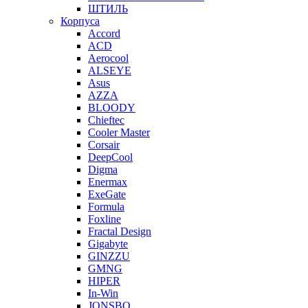
ШТИЛЬ
Корпуса
Accord
ACD
Aerocool
ALSEYE
Asus
AZZA
BLOODY
Chieftec
Cooler Master
Corsair
DeepCool
Digma
Enermax
ExeGate
Formula
Foxline
Fractal Design
Gigabyte
GINZZU
GMNG
HIPER
In-Win
JONSBO