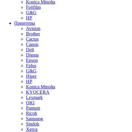
Konica Minolta
Fujifilm
G&G
HP
Принтеры
Avision
Brother
Cactus
Canon
Deli
Digma
Epson
Fplus
G&G
Hiper
HP
Konica Minolta
KYOCERA
Lexmark
OKI
Pantum
Ricoh
Samsung
Sindoh
Xerox