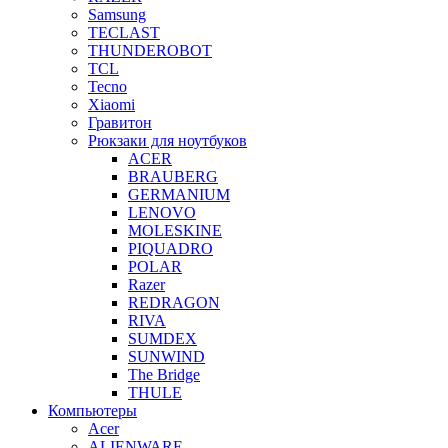
Samsung
TECLAST
THUNDEROBOT
TCL
Tecno
Xiaomi
Гравитон
Рюкзаки для ноутбуков
ACER
BRAUBERG
GERMANIUM
LENOVO
MOLESKINE
PIQUADRO
POLAR
Razer
REDRAGON
RIVA
SUMDEX
SUNWIND
The Bridge
THULE
Компьютеры
Acer
ALIENWARE