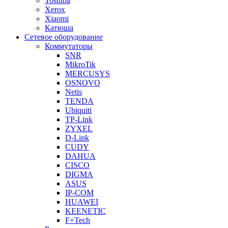
Toshiba
Xerox
Xiaomi
Катюша
Сетевое оборудование
Коммутаторы
SNR
MikroTik
MERCUSYS
OSNOVO
Netis
TENDA
Ubiquiti
TP-Link
ZYXEL
D-Link
CUDY
DAHUA
CISCO
DIGMA
ASUS
IP-COM
HUAWEI
KEENETIC
F+Tech