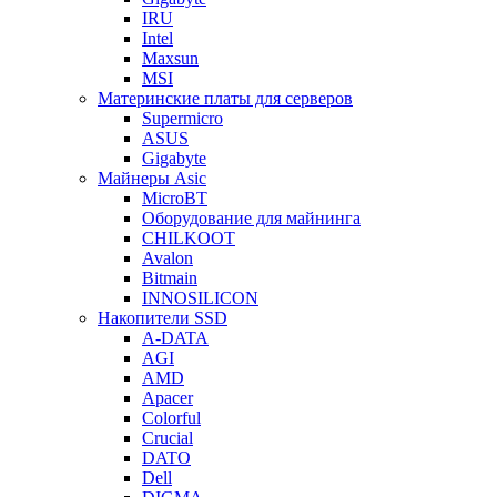
IRU
Intel
Maxsun
MSI
Материнские платы для серверов
Supermicro
ASUS
Gigabyte
Майнеры Asic
MicroBT
Оборудование для майнинга
CHILKOOT
Avalon
Bitmain
INNOSILICON
Накопители SSD
A-DATA
AGI
AMD
Apacer
Colorful
Crucial
DATO
Dell