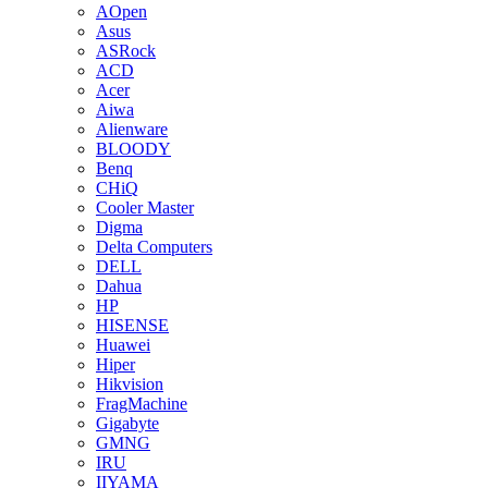
AOpen
Asus
ASRock
ACD
Acer
Aiwa
Alienware
BLOODY
Benq
CHiQ
Cooler Master
Digma
Delta Computers
DELL
Dahua
HP
HISENSE
Huawei
Hiper
Hikvision
FragMachine
Gigabyte
GMNG
IRU
IIYAMA