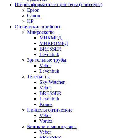
Широкоформатные принтеры (плоттеры)
Epson
Canon
HP
Оптические приборы
Микроскопы
МИКМЕД
МИКРОМЕД
BRESSER
Levenhuk
Зрительные трубы
Veber
Levenhuk
Телескопы
Sky-Watcher
Veber
BRESSER
Levenhuk
Konus
Прицелы оптические
Veber
Vortex
Бинокли и монокуляры
Veber
BRESSER