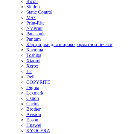
Ricoh
Sindoh
Static Control
MSE
Print-Rite
NVPrint
Panasonic
Pantum
Картриджи для широкоформатной печати
Катюша
Toshiba
Xiaomi
Xerox
T2
Deli
COPYRITE
Digma
Lexmark
Canon
Cactus
Brother
Avision
Epson
Huawei
KYOCERA