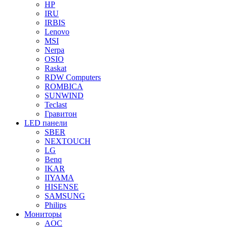
HP
IRU
IRBIS
Lenovo
MSI
Nerpa
OSIO
Raskat
RDW Computers
ROMBICA
SUNWIND
Teclast
Гравитон
LED панели
SBER
NEXTOUCH
LG
Benq
IKAR
IIYAMA
HISENSE
SAMSUNG
Philips
Мониторы
AOC