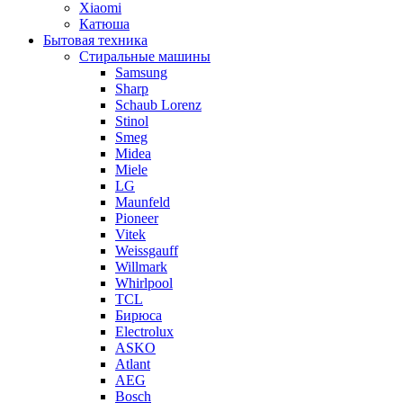
Xiaomi
Катюша
Бытовая техника
Стиральные машины
Samsung
Sharp
Schaub Lorenz
Stinol
Smeg
Midea
Miele
LG
Maunfeld
Pioneer
Vitek
Weissgauff
Willmark
Whirlpool
TCL
Бирюса
Electrolux
ASKO
Atlant
AEG
Bosch