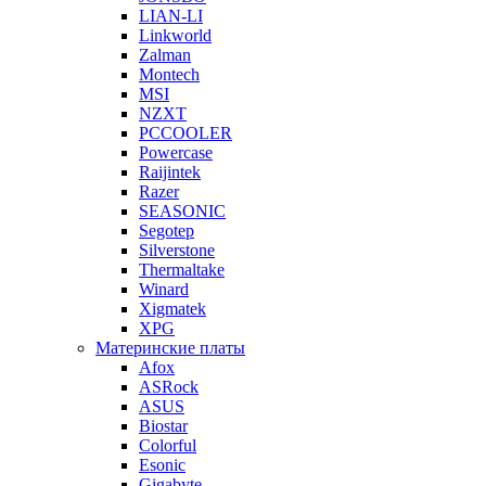
LIAN-LI
Linkworld
Zalman
Montech
MSI
NZXT
PCCOOLER
Powercase
Raijintek
Razer
SEASONIC
Segotep
Silverstone
Thermaltake
Winard
Xigmatek
XPG
Материнские платы
Afox
ASRock
ASUS
Biostar
Colorful
Esonic
Gigabyte