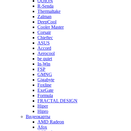
QDION
R-Senda
Thermaltake
Zalman
DeepCool
Cooler Master
Corsair
Chieftec
ASUS
Accord
Aerocool
be quiet
In-Win
FSP
GMNG
Gigabyte
Foxline
ExeGate
Formula
FRACTAL DESIGN
Hiper
Hipro
Видеокарты
AMD Radeon
Afox