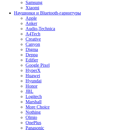
Samsung
Xiaomi
Наушники и Bluetooth-гарнитуры
Apple
Anker
Audio-Technica
A4Tech
Creative
Canyon
Digma
Deppa
Edifier
Google Pixel
HyperX
Huawei
Hyundai
Honor
JBL
Logitech
Marshall
More Choice
Nothing
Olmio
OnePlus
Panasonic