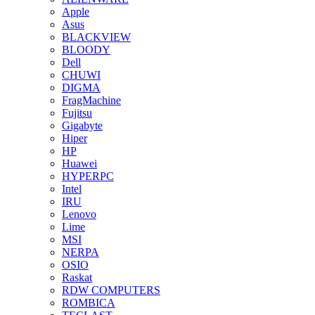
Apple
Asus
BLACKVIEW
BLOODY
Dell
CHUWI
DIGMA
FragMachine
Fujitsu
Gigabyte
Hiper
HP
Huawei
HYPERPC
Intel
IRU
Lenovo
Lime
MSI
NERPA
OSIO
Raskat
RDW COMPUTERS
ROMBICA