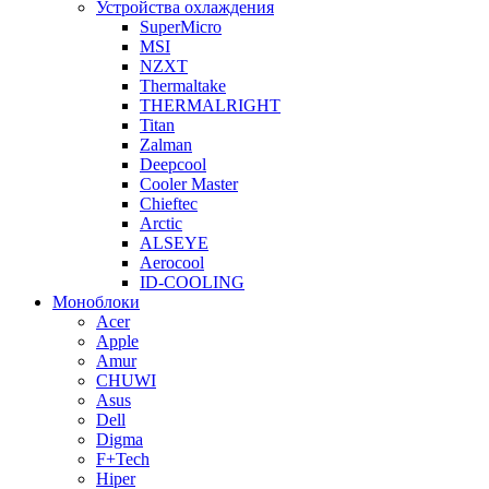
Устройства охлаждения
SuperMicro
MSI
NZXT
Thermaltake
THERMALRIGHT
Titan
Zalman
Deepcool
Cooler Master
Chieftec
Arctic
ALSEYE
Aerocool
ID-COOLING
Моноблоки
Acer
Apple
Amur
CHUWI
Asus
Dell
Digma
F+Tech
Hiper