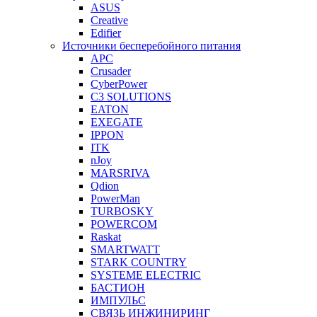
ASUS
Creative
Edifier
Источники бесперебойного питания
APC
Crusader
CyberPower
C3 SOLUTIONS
EATON
EXEGATE
IPPON
ITK
nJoy
MARSRIVA
Qdion
PowerMan
TURBOSKY
POWERCOM
Raskat
SMARTWATT
STARK COUNTRY
SYSTEME ELECTRIC
БАСТИОН
ИМПУЛЬС
СВЯЗЬ ИНЖИНИРИНГ