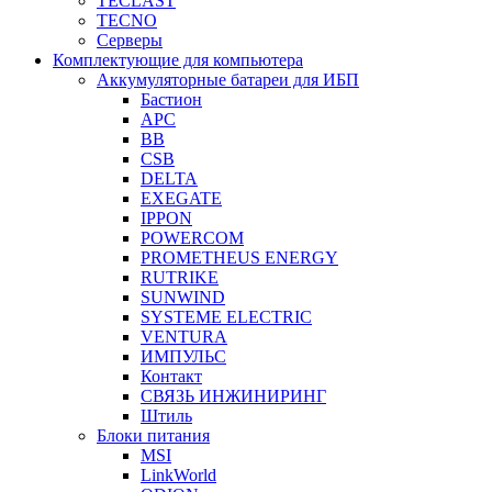
TECLAST
TECNO
Серверы
Комплектующие для компьютера
Аккумуляторные батареи для ИБП
Бастион
APC
BB
CSB
DELTA
EXEGATE
IPPON
POWERCOM
PROMETHEUS ENERGY
RUTRIKE
SUNWIND
SYSTEME ELECTRIC
VENTURA
ИМПУЛЬС
Контакт
СВЯЗЬ ИНЖИНИРИНГ
Штиль
Блоки питания
MSI
LinkWorld