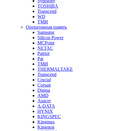
Synology
TOSHIBA
Transcend
WD
ТМИ
Оперативная память
Samsung
Silicon Power
MCPoint
NETAC
Patriot
Pat
ТМИ
THERMALTAKE
Transcend
Crucial
Corsair
Digma
AMD
Apacer
A-DATA
HYNIX
KINGSPEC
Kingmax
Kingston