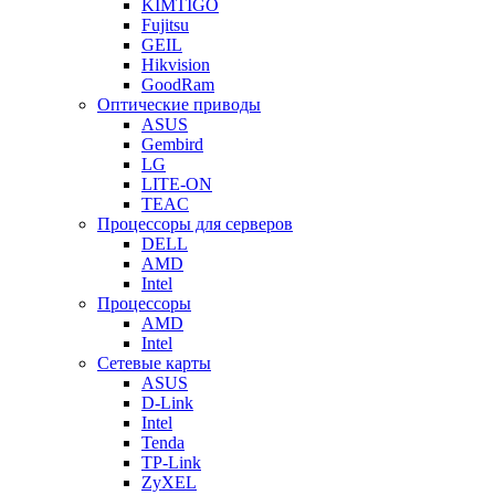
KIMTIGO
Fujitsu
GEIL
Hikvision
GoodRam
Оптические приводы
ASUS
Gembird
LG
LITE-ON
TEAC
Процессоры для серверов
DELL
AMD
Intel
Процессоры
AMD
Intel
Сетевые карты
ASUS
D-Link
Intel
Tenda
TP-Link
ZyXEL