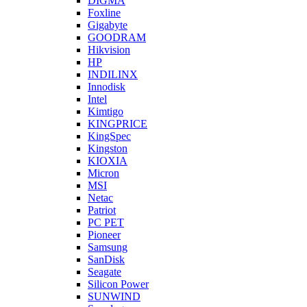
DIGMA
Foxline
Gigabyte
GOODRAM
Hikvision
HP
INDILINX
Innodisk
Intel
Kimtigo
KINGPRICE
KingSpec
Kingston
KIOXIA
Micron
MSI
Netac
Patriot
PC PET
Pioneer
Samsung
SanDisk
Seagate
Silicon Power
SUNWIND