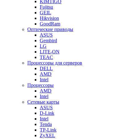
KIMTIGO
Fujitsu
GEIL
Hikvision
GoodRam
Оптические приводы
ASUS
Gembird
LG
LITE-ON
TEAC
Процессоры для серверов
DELL
AMD
Intel
Процессоры
AMD
Intel
Сетевые карты
ASUS
D-Link
Intel
Tenda
TP-Link
ZyXEL