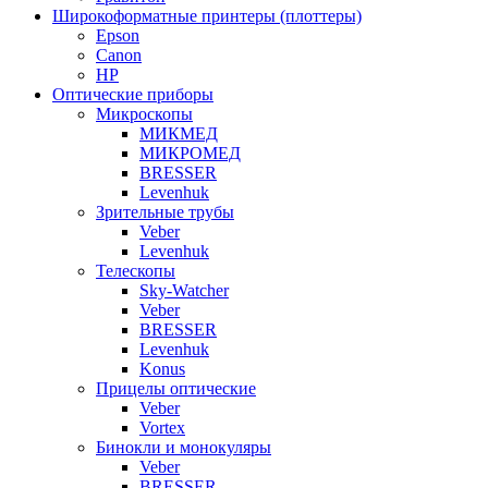
Широкоформатные принтеры (плоттеры)
Epson
Canon
HP
Оптические приборы
Микроскопы
МИКМЕД
МИКРОМЕД
BRESSER
Levenhuk
Зрительные трубы
Veber
Levenhuk
Телескопы
Sky-Watcher
Veber
BRESSER
Levenhuk
Konus
Прицелы оптические
Veber
Vortex
Бинокли и монокуляры
Veber
BRESSER