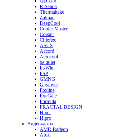
QDION
R-Senda
Thermaltake
Zalman
DeepCool
Cooler Master
Corsair
Chieftec
ASUS
Accord
Aerocool
be quiet
In-Win
FSP
GMNG
Gigabyte
Foxline
ExeGate
Formula
FRACTAL DESIGN
Hiper
Hipro
Видеокарты
AMD Radeon
Afox