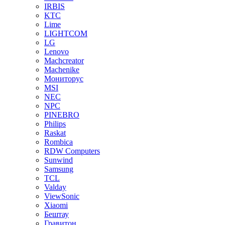
IRBIS
KTC
Lime
LIGHTCOM
LG
Lenovo
Machcreator
Machenike
Мониторус
MSI
NEC
NPC
PINEBRO
Philips
Raskat
Rombica
RDW Computers
Sunwind
Samsung
TCL
Valday
ViewSonic
Xiaomi
Бештау
Гравитон