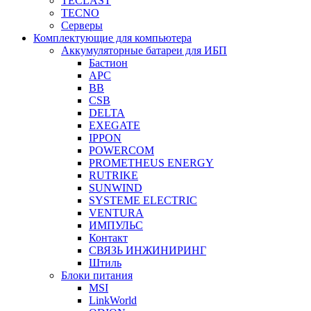
TECLAST
TECNO
Серверы
Комплектующие для компьютера
Аккумуляторные батареи для ИБП
Бастион
APC
BB
CSB
DELTA
EXEGATE
IPPON
POWERCOM
PROMETHEUS ENERGY
RUTRIKE
SUNWIND
SYSTEME ELECTRIC
VENTURA
ИМПУЛЬС
Контакт
СВЯЗЬ ИНЖИНИРИНГ
Штиль
Блоки питания
MSI
LinkWorld