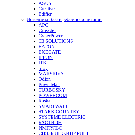
ASUS
Creative
Edifier
Источники бесперебойного питания
APC
Crusader
CyberPower
C3 SOLUTIONS
EATON
EXEGATE
IPPON
ITK
nJoy
MARSRIVA
Qdion
PowerMan
TURBOSKY
POWERCOM
Raskat
SMARTWATT
STARK COUNTRY
SYSTEME ELECTRIC
БАСТИОН
ИМПУЛЬС
СВЯЗЬ ИНЖИНИРИНГ