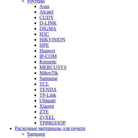
Роутеры
Asus
Alcatel
CUDY
D-LINK
DIGMA
H3C
HIKVISION
HPE
Huawei
IP-COM
Keenetic
MERCUSYS
MikroTik
Samsung
TCL
TENDA
TP-Link
Ubiquiti
Xiaomi
ZTE
ZyXEL
ТРИКОЛОР
Расходные материалы для печати
Samsung