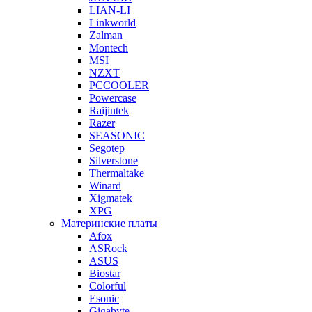
LIAN-LI
Linkworld
Zalman
Montech
MSI
NZXT
PCCOOLER
Powercase
Raijintek
Razer
SEASONIC
Segotep
Silverstone
Thermaltake
Winard
Xigmatek
XPG
Материнские платы
Afox
ASRock
ASUS
Biostar
Colorful
Esonic
Gigabyte