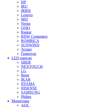
HP
IRU
IRBIS
Lenovo
MSI
Nerpa
OSIO
Raskat
RDW Computers
ROMBICA
SUNWIND
Teclast
Гравитон
LED панели
SBER
NEXTOUCH
LG
Benq
IKAR
IIYAMA
HISENSE
SAMSUNG
Philips
Мониторы
AOC