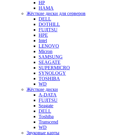
HP
HAMA
Жёсткие диски для серверов
DELL
DOTHILL
FUJITSU
HPE
Intel
LENOVO
Micron
SAMSUNG
SEAGATE
SUPERMICRO
SYNOLOGY
TOSHIBA
WD
Жёсткие диски
A-DATA
FUJITSU
Seagate
DELL
Toshiba
Transcend
WD
Звуковые карты