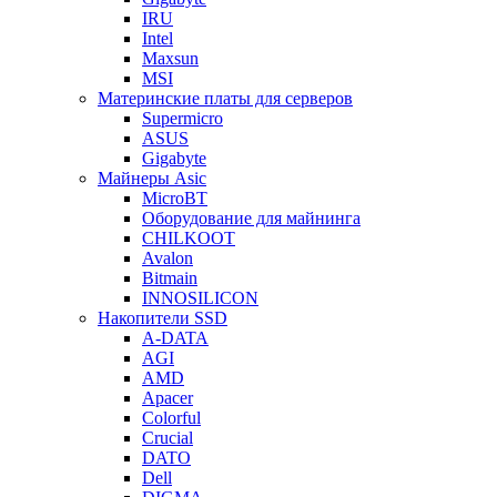
IRU
Intel
Maxsun
MSI
Материнские платы для серверов
Supermicro
ASUS
Gigabyte
Майнеры Asic
MicroBT
Оборудование для майнинга
CHILKOOT
Avalon
Bitmain
INNOSILICON
Накопители SSD
A-DATA
AGI
AMD
Apacer
Colorful
Crucial
DATO
Dell