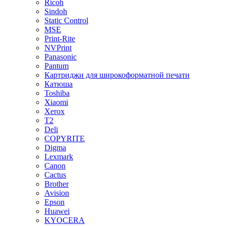
Ricoh
Sindoh
Static Control
MSE
Print-Rite
NVPrint
Panasonic
Pantum
Картриджи для широкоформатной печати
Катюша
Toshiba
Xiaomi
Xerox
T2
Deli
COPYRITE
Digma
Lexmark
Canon
Cactus
Brother
Avision
Epson
Huawei
KYOCERA