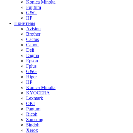
Konica Minolta
Fujifilm
G&G
HP
Принтеры
Avision
Brother
Cactus
Canon
Deli
Digma
Epson
Fplus
G&G
Hiper
HP
Konica Minolta
KYOCERA
Lexmark
OKI
Pantum
Ricoh
Samsung
Sindoh
Xerox