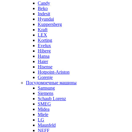
Candy
Beko
Indesit
Hyundai
Kuppersberg
Kraft
LEX
Korting
Evelux
Hiberg
Hansa
Haier
Hisense
Hotpoint-Ariston
Gorenje
Посудомоечные машины
Samsung
Siemens
Schaub Lorenz
SMEG
Midea
Miele
LG
Maunfeld
NEFF