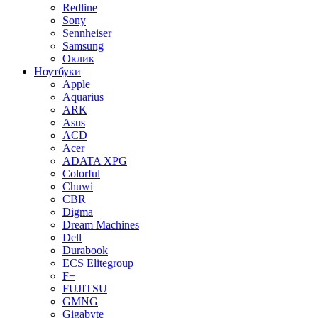
Redline
Sony
Sennheiser
Samsung
Оклик
Ноутбуки
Apple
Aquarius
ARK
Asus
ACD
Acer
ADATA XPG
Colorful
Chuwi
CBR
Digma
Dream Machines
Dell
Durabook
ECS Elitegroup
F+
FUJITSU
GMNG
Gigabyte