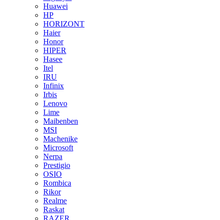
Huawei
HP
HORIZONT
Haier
Honor
HIPER
Hasee
Itel
IRU
Infinix
Irbis
Lenovo
Lime
Maibenben
MSI
Machenike
Microsoft
Nerpa
Prestigio
OSIO
Rombica
Rikor
Realme
Raskat
RAZER