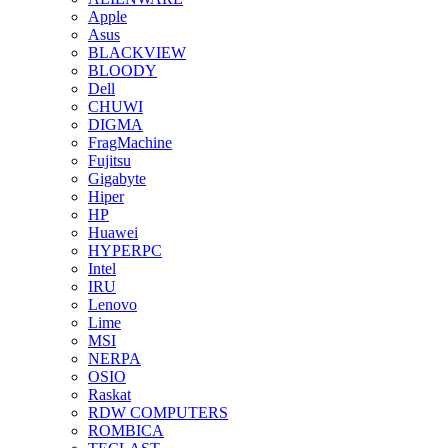
Apple
Asus
BLACKVIEW
BLOODY
Dell
CHUWI
DIGMA
FragMachine
Fujitsu
Gigabyte
Hiper
HP
Huawei
HYPERPC
Intel
IRU
Lenovo
Lime
MSI
NERPA
OSIO
Raskat
RDW COMPUTERS
ROMBICA