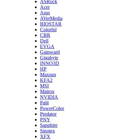
ASRock
Acer
Asus
AVerMedia
BIOSTAR
Colorful
CBR
Dell
EVGA
Gainward
Gigabyte
INNO3D
HP
Maxsun
KFA2
MSI
Matrox
NVIDIA
Palit
PowerColor
Predator
PNY
Sapphire
Sinotex
XFX