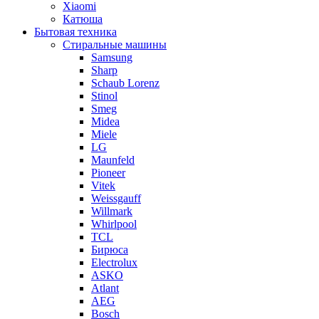
Xiaomi
Катюша
Бытовая техника
Стиральные машины
Samsung
Sharp
Schaub Lorenz
Stinol
Smeg
Midea
Miele
LG
Maunfeld
Pioneer
Vitek
Weissgauff
Willmark
Whirlpool
TCL
Бирюса
Electrolux
ASKO
Atlant
AEG
Bosch