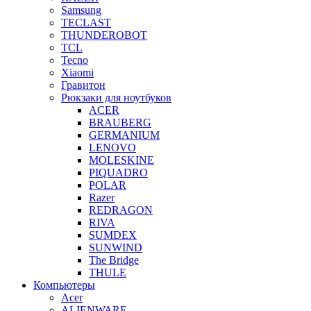
Samsung
TECLAST
THUNDEROBOT
TCL
Tecno
Xiaomi
Гравитон
Рюкзаки для ноутбуков
ACER
BRAUBERG
GERMANIUM
LENOVO
MOLESKINE
PIQUADRO
POLAR
Razer
REDRAGON
RIVA
SUMDEX
SUNWIND
The Bridge
THULE
Компьютеры
Acer
ALIENWARE