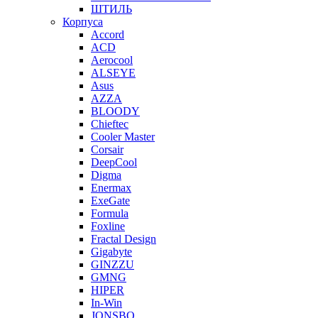
ШТИЛЬ
Корпуса
Accord
ACD
Aerocool
ALSEYE
Asus
AZZA
BLOODY
Chieftec
Cooler Master
Corsair
DeepCool
Digma
Enermax
ExeGate
Formula
Foxline
Fractal Design
Gigabyte
GINZZU
GMNG
HIPER
In-Win
JONSBO