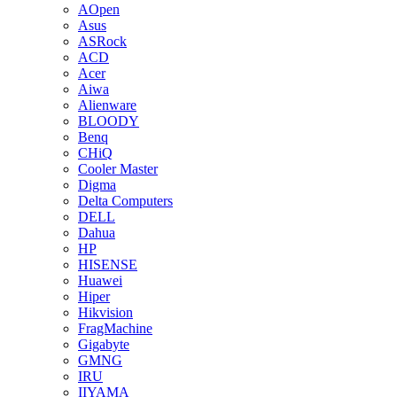
AOpen
Asus
ASRock
ACD
Acer
Aiwa
Alienware
BLOODY
Benq
CHiQ
Cooler Master
Digma
Delta Computers
DELL
Dahua
HP
HISENSE
Huawei
Hiper
Hikvision
FragMachine
Gigabyte
GMNG
IRU
IIYAMA