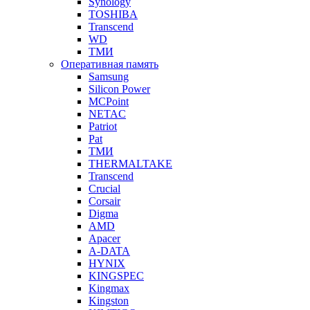
Synology
TOSHIBA
Transcend
WD
ТМИ
Оперативная память
Samsung
Silicon Power
MCPoint
NETAC
Patriot
Pat
ТМИ
THERMALTAKE
Transcend
Crucial
Corsair
Digma
AMD
Apacer
A-DATA
HYNIX
KINGSPEC
Kingmax
Kingston