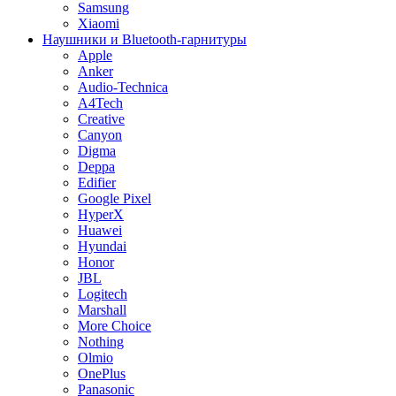
Samsung
Xiaomi
Наушники и Bluetooth-гарнитуры
Apple
Anker
Audio-Technica
A4Tech
Creative
Canyon
Digma
Deppa
Edifier
Google Pixel
HyperX
Huawei
Hyundai
Honor
JBL
Logitech
Marshall
More Choice
Nothing
Olmio
OnePlus
Panasonic