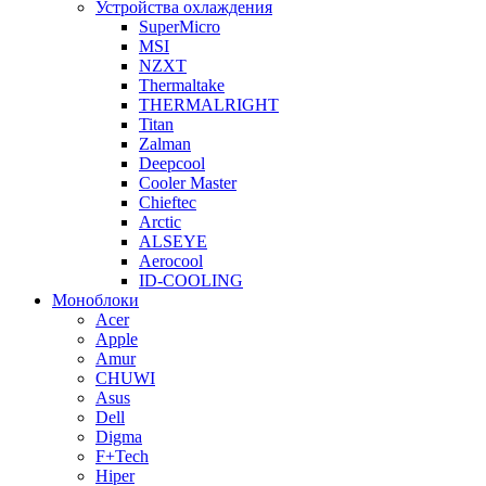
Устройства охлаждения
SuperMicro
MSI
NZXT
Thermaltake
THERMALRIGHT
Titan
Zalman
Deepcool
Cooler Master
Chieftec
Arctic
ALSEYE
Aerocool
ID-COOLING
Моноблоки
Acer
Apple
Amur
CHUWI
Asus
Dell
Digma
F+Tech
Hiper