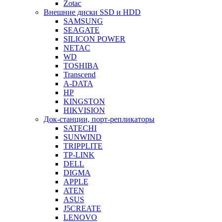
Zotac
Внешние диски SSD и HDD
SAMSUNG
SEAGATE
SILICON POWER
NETAC
WD
TOSHIBA
Transcend
A-DATA
HP
KINGSTON
HIKVISION
Док-станции, порт-репликаторы
SATECHI
SUNWIND
TRIPPLITE
TP-LINK
DELL
DIGMA
APPLE
ATEN
ASUS
J5CREATE
LENOVO