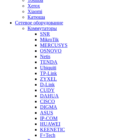
Toshiba
Xerox
Xiaomi
Катюша
Сетевое оборудование
Коммутаторы
SNR
MikroTik
MERCUSYS
OSNOVO
Netis
TENDA
Ubiquiti
TP-Link
ZYXEL
D-Link
CUDY
DAHUA
CISCO
DIGMA
ASUS
IP-COM
HUAWEI
KEENETIC
F+Tech