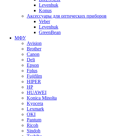
Levenhuk
Konus
Аксессуары для оптических приборов
Veber
Levenhuk
GreenBean
МФУ
Avision
Brother
Canon
Deli
Epson
Fplus
Fujifilm
HIPER
HP
HUAWEI
Konica Minolta
Kyocera
Lexmark
OKI
Pantum
Ricoh
Sindoh