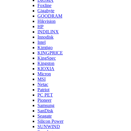
DIGMA
Foxline
Gigabyte
GOODRAM
Hikvision
HP
INDILINX
Innodisk
Intel
Kimtigo
KINGPRICE
KingSpec
Kingston
KIOXIA
Micron
MSI
Netac
Patriot
PC PET
Pioneer
Samsung
SanDisk
Seagate
Silicon Power
SUNWIND