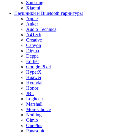
Samsung
Xiaomi
Наушники и Bluetooth-гарнитуры
Apple
Anker
Audio-Technica
A4Tech
Creative
Canyon
Digma
Deppa
Edifier
Google Pixel
HyperX
Huawei
Hyundai
Honor
JBL
Logitech
Marshall
More Choice
Nothing
Olmio
OnePlus
Panasonic