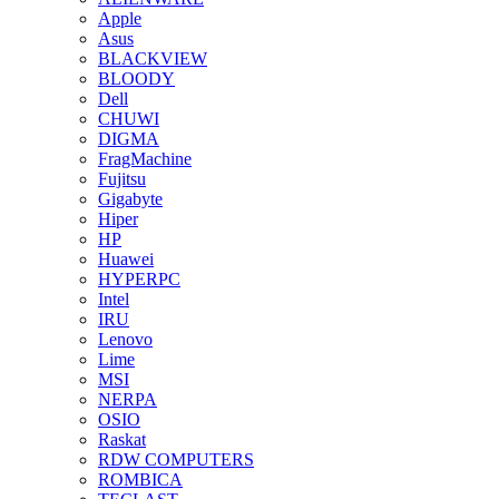
Apple
Asus
BLACKVIEW
BLOODY
Dell
CHUWI
DIGMA
FragMachine
Fujitsu
Gigabyte
Hiper
HP
Huawei
HYPERPC
Intel
IRU
Lenovo
Lime
MSI
NERPA
OSIO
Raskat
RDW COMPUTERS
ROMBICA