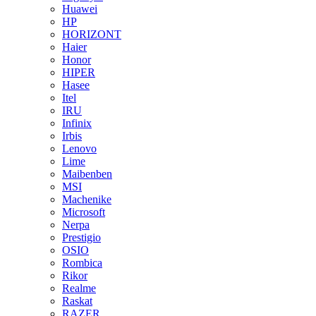
Huawei
HP
HORIZONT
Haier
Honor
HIPER
Hasee
Itel
IRU
Infinix
Irbis
Lenovo
Lime
Maibenben
MSI
Machenike
Microsoft
Nerpa
Prestigio
OSIO
Rombica
Rikor
Realme
Raskat
RAZER