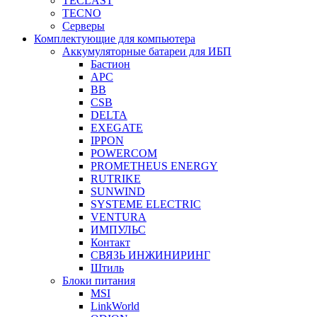
TECLAST
TECNO
Серверы
Комплектующие для компьютера
Аккумуляторные батареи для ИБП
Бастион
APC
BB
CSB
DELTA
EXEGATE
IPPON
POWERCOM
PROMETHEUS ENERGY
RUTRIKE
SUNWIND
SYSTEME ELECTRIC
VENTURA
ИМПУЛЬС
Контакт
СВЯЗЬ ИНЖИНИРИНГ
Штиль
Блоки питания
MSI
LinkWorld