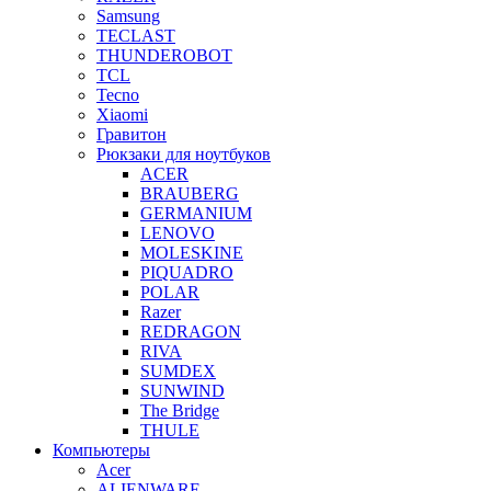
Samsung
TECLAST
THUNDEROBOT
TCL
Tecno
Xiaomi
Гравитон
Рюкзаки для ноутбуков
ACER
BRAUBERG
GERMANIUM
LENOVO
MOLESKINE
PIQUADRO
POLAR
Razer
REDRAGON
RIVA
SUMDEX
SUNWIND
The Bridge
THULE
Компьютеры
Acer
ALIENWARE