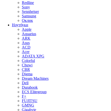
Redline
Sony
Sennheiser
Samsung
Оклик
Ноутбуки
Apple
Aquarius
ARK
Asus
ACD
Acer
ADATA XPG
Colorful
Chuwi
CBR
Digma
Dream Machines
Dell
Durabook
ECS Elitegroup
F+
FUJITSU
GMNG
Gigabyte