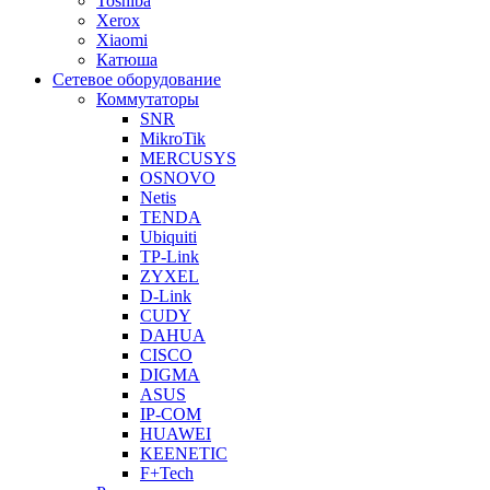
Toshiba
Xerox
Xiaomi
Катюша
Сетевое оборудование
Коммутаторы
SNR
MikroTik
MERCUSYS
OSNOVO
Netis
TENDA
Ubiquiti
TP-Link
ZYXEL
D-Link
CUDY
DAHUA
CISCO
DIGMA
ASUS
IP-COM
HUAWEI
KEENETIC
F+Tech