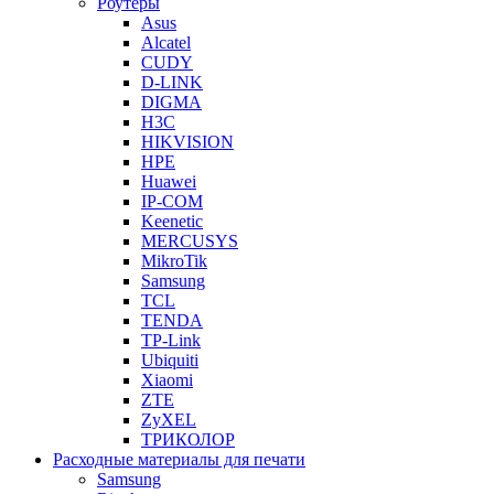
Роутеры
Asus
Alcatel
CUDY
D-LINK
DIGMA
H3C
HIKVISION
HPE
Huawei
IP-COM
Keenetic
MERCUSYS
MikroTik
Samsung
TCL
TENDA
TP-Link
Ubiquiti
Xiaomi
ZTE
ZyXEL
ТРИКОЛОР
Расходные материалы для печати
Samsung