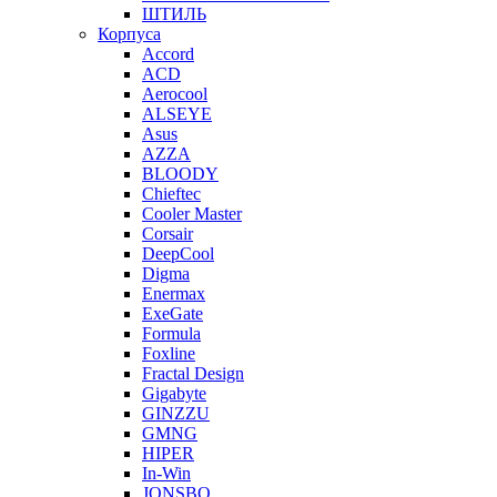
ШТИЛЬ
Корпуса
Accord
ACD
Aerocool
ALSEYE
Asus
AZZA
BLOODY
Chieftec
Cooler Master
Corsair
DeepCool
Digma
Enermax
ExeGate
Formula
Foxline
Fractal Design
Gigabyte
GINZZU
GMNG
HIPER
In-Win
JONSBO