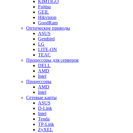
KIMTIGO
Fujitsu
GEIL
Hikvision
GoodRam
Оптические приводы
ASUS
Gembird
LG
LITE-ON
TEAC
Процессоры для серверов
DELL
AMD
Intel
Процессоры
AMD
Intel
Сетевые карты
ASUS
D-Link
Intel
Tenda
TP-Link
ZyXEL