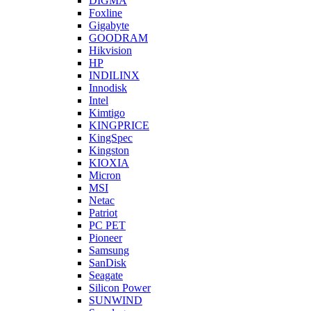
DIGMA
Foxline
Gigabyte
GOODRAM
Hikvision
HP
INDILINX
Innodisk
Intel
Kimtigo
KINGPRICE
KingSpec
Kingston
KIOXIA
Micron
MSI
Netac
Patriot
PC PET
Pioneer
Samsung
SanDisk
Seagate
Silicon Power
SUNWIND