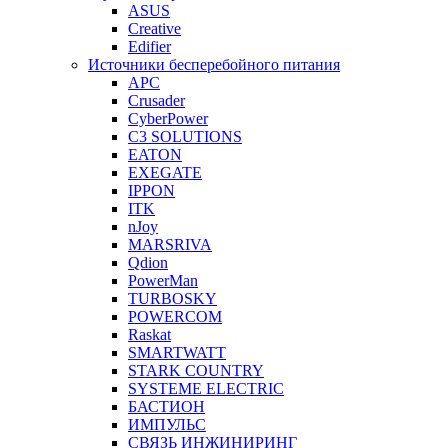
ASUS
Creative
Edifier
Источники бесперебойного питания
APC
Crusader
CyberPower
C3 SOLUTIONS
EATON
EXEGATE
IPPON
ITK
nJoy
MARSRIVA
Qdion
PowerMan
TURBOSKY
POWERCOM
Raskat
SMARTWATT
STARK COUNTRY
SYSTEME ELECTRIC
БАСТИОН
ИМПУЛЬС
СВЯЗЬ ИНЖИНИРИНГ