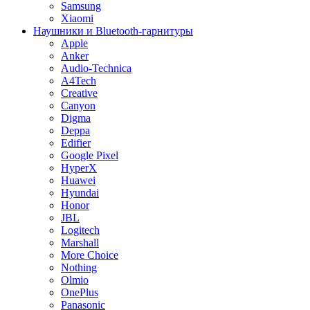
Samsung
Xiaomi
Наушники и Bluetooth-гарнитуры
Apple
Anker
Audio-Technica
A4Tech
Creative
Canyon
Digma
Deppa
Edifier
Google Pixel
HyperX
Huawei
Hyundai
Honor
JBL
Logitech
Marshall
More Choice
Nothing
Olmio
OnePlus
Panasonic