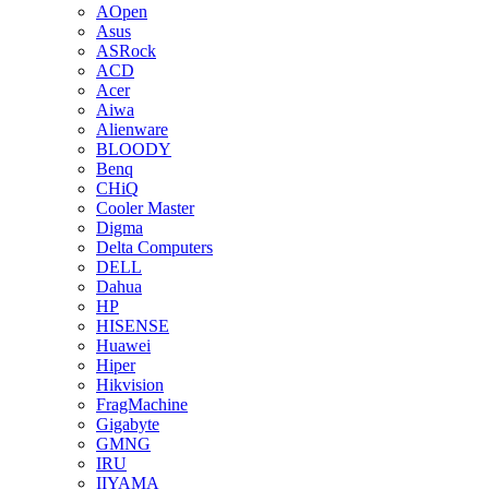
AOpen
Asus
ASRock
ACD
Acer
Aiwa
Alienware
BLOODY
Benq
CHiQ
Cooler Master
Digma
Delta Computers
DELL
Dahua
HP
HISENSE
Huawei
Hiper
Hikvision
FragMachine
Gigabyte
GMNG
IRU
IIYAMA