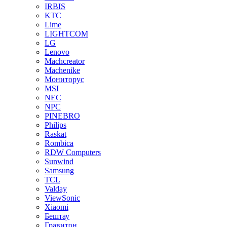
IRBIS
KTC
Lime
LIGHTCOM
LG
Lenovo
Machcreator
Machenike
Мониторус
MSI
NEC
NPC
PINEBRO
Philips
Raskat
Rombica
RDW Computers
Sunwind
Samsung
TCL
Valday
ViewSonic
Xiaomi
Бештау
Гравитон