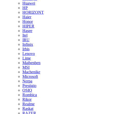
Huawei
HP
HORIZONT
Haier
Honor
HIPER
Hasee
Itel
IRU
Infinix
Irbis
Lenovo
Lime
Maibenben
MSI
Machenike
Microsoft
Nerpa
Prestigio
OSIO
Rombica
Rikor
Realme
Raskat
RAZER