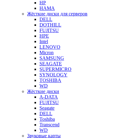
HP
HAMA
Жёсткие диски для серверов
DELL
DOTHILL
FUJITSU
HPE
Intel
LENOVO
Micron
SAMSUNG
SEAGATE
SUPERMICRO
SYNOLOGY
TOSHIBA
WD
Жёсткие диски
A-DATA
FUJITSU
Seagate
DELL
Toshiba
Transcend
WD
Звуковые карты