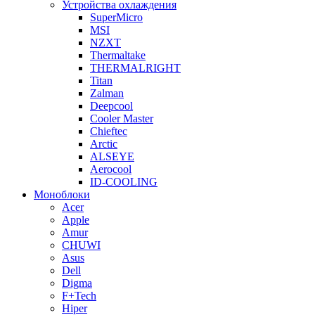
Устройства охлаждения
SuperMicro
MSI
NZXT
Thermaltake
THERMALRIGHT
Titan
Zalman
Deepcool
Cooler Master
Chieftec
Arctic
ALSEYE
Aerocool
ID-COOLING
Моноблоки
Acer
Apple
Amur
CHUWI
Asus
Dell
Digma
F+Tech
Hiper