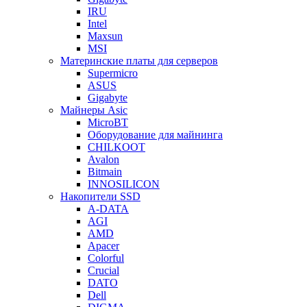
IRU
Intel
Maxsun
MSI
Материнские платы для серверов
Supermicro
ASUS
Gigabyte
Майнеры Asic
MicroBT
Оборудование для майнинга
CHILKOOT
Avalon
Bitmain
INNOSILICON
Накопители SSD
A-DATA
AGI
AMD
Apacer
Colorful
Crucial
DATO
Dell