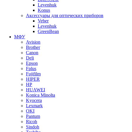
Levenhuk
Konus
Аксессуары для оптических приборов
Veber
Levenhuk
GreenBean
МФУ
Avision
Brother
Canon
Deli
Epson
Fplus
Fujifilm
HIPER
HP
HUAWEI
Konica Minolta
Kyocera
Lexmark
OKI
Pantum
Ricoh
Sindoh