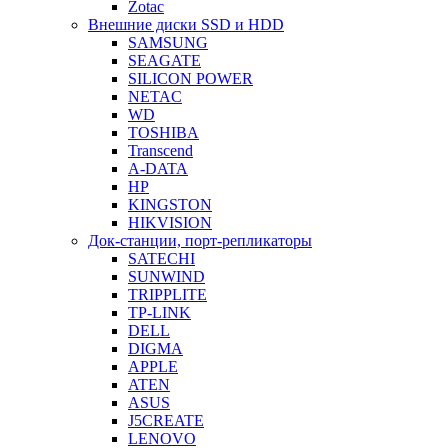
Zotac
Внешние диски SSD и HDD
SAMSUNG
SEAGATE
SILICON POWER
NETAC
WD
TOSHIBA
Transcend
A-DATA
HP
KINGSTON
HIKVISION
Док-станции, порт-репликаторы
SATECHI
SUNWIND
TRIPPLITE
TP-LINK
DELL
DIGMA
APPLE
ATEN
ASUS
J5CREATE
LENOVO