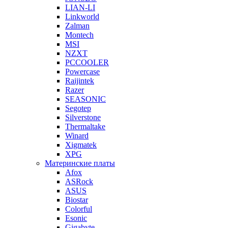
LIAN-LI
Linkworld
Zalman
Montech
MSI
NZXT
PCCOOLER
Powercase
Raijintek
Razer
SEASONIC
Segotep
Silverstone
Thermaltake
Winard
Xigmatek
XPG
Материнские платы
Afox
ASRock
ASUS
Biostar
Colorful
Esonic
Gigabyte