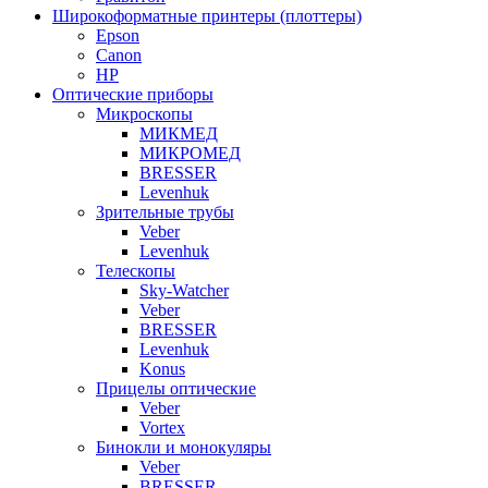
Широкоформатные принтеры (плоттеры)
Epson
Canon
HP
Оптические приборы
Микроскопы
МИКМЕД
МИКРОМЕД
BRESSER
Levenhuk
Зрительные трубы
Veber
Levenhuk
Телескопы
Sky-Watcher
Veber
BRESSER
Levenhuk
Konus
Прицелы оптические
Veber
Vortex
Бинокли и монокуляры
Veber
BRESSER