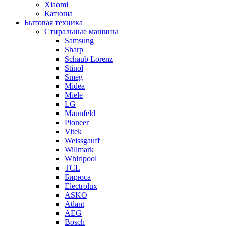
Xiaomi
Катюша
Бытовая техника
Стиральные машины
Samsung
Sharp
Schaub Lorenz
Stinol
Smeg
Midea
Miele
LG
Maunfeld
Pioneer
Vitek
Weissgauff
Willmark
Whirlpool
TCL
Бирюса
Electrolux
ASKO
Atlant
AEG
Bosch