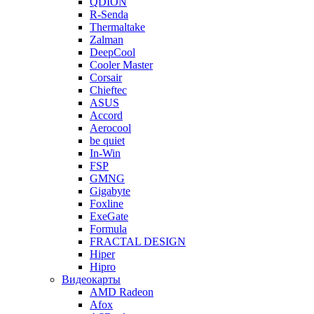
QDION
R-Senda
Thermaltake
Zalman
DeepCool
Cooler Master
Corsair
Chieftec
ASUS
Accord
Aerocool
be quiet
In-Win
FSP
GMNG
Gigabyte
Foxline
ExeGate
Formula
FRACTAL DESIGN
Hiper
Hipro
Видеокарты
AMD Radeon
Afox