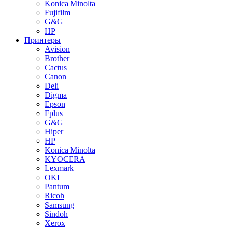
Konica Minolta
Fujifilm
G&G
HP
Принтеры
Avision
Brother
Cactus
Canon
Deli
Digma
Epson
Fplus
G&G
Hiper
HP
Konica Minolta
KYOCERA
Lexmark
OKI
Pantum
Ricoh
Samsung
Sindoh
Xerox