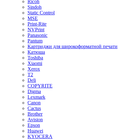
Ricoh
Sindoh
Static Control
MSE
Print-Rite
NVPrint
Panasonic
Pantum
Картриджи для широкоформатной печати
Катюша
Toshiba
Xiaomi
Xerox
T2
Deli
COPYRITE
Digma
Lexmark
Canon
Cactus
Brother
Avision
Epson
Huawei
KYOCERA