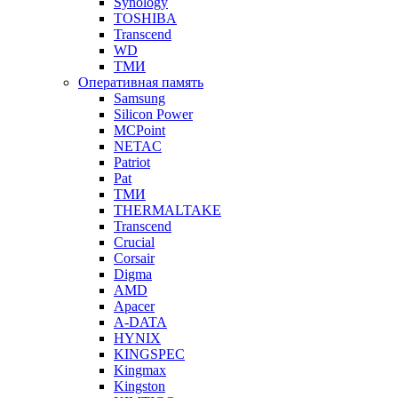
Synology
TOSHIBA
Transcend
WD
ТМИ
Оперативная память
Samsung
Silicon Power
MCPoint
NETAC
Patriot
Pat
ТМИ
THERMALTAKE
Transcend
Crucial
Corsair
Digma
AMD
Apacer
A-DATA
HYNIX
KINGSPEC
Kingmax
Kingston