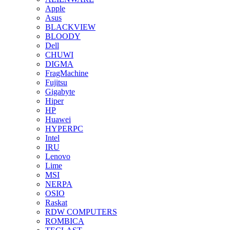
Apple
Asus
BLACKVIEW
BLOODY
Dell
CHUWI
DIGMA
FragMachine
Fujitsu
Gigabyte
Hiper
HP
Huawei
HYPERPC
Intel
IRU
Lenovo
Lime
MSI
NERPA
OSIO
Raskat
RDW COMPUTERS
ROMBICA