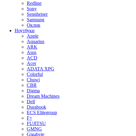
Redline
Sony
Sennheiser
Samsung
Оклик
Ноутбуки
Apple
Aquarius
ARK
Asus
ACD
Acer
ADATA XPG
Colorful
Chuwi
CBR
Digma
Dream Machines
Dell
Durabook
ECS Elitegroup
F+
FUJITSU
GMNG
Gigabyte