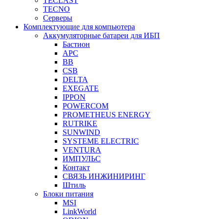
TECLAST
TECNO
Серверы
Комплектующие для компьютера
Аккумуляторные батареи для ИБП
Бастион
APC
BB
CSB
DELTA
EXEGATE
IPPON
POWERCOM
PROMETHEUS ENERGY
RUTRIKE
SUNWIND
SYSTEME ELECTRIC
VENTURA
ИМПУЛЬС
Контакт
СВЯЗЬ ИНЖИНИРИНГ
Штиль
Блоки питания
MSI
LinkWorld