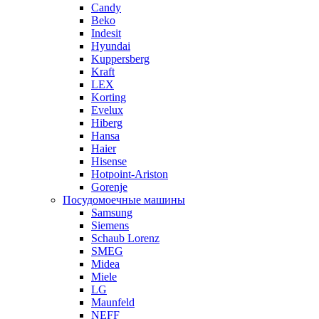
Candy
Beko
Indesit
Hyundai
Kuppersberg
Kraft
LEX
Korting
Evelux
Hiberg
Hansa
Haier
Hisense
Hotpoint-Ariston
Gorenje
Посудомоечные машины
Samsung
Siemens
Schaub Lorenz
SMEG
Midea
Miele
LG
Maunfeld
NEFF