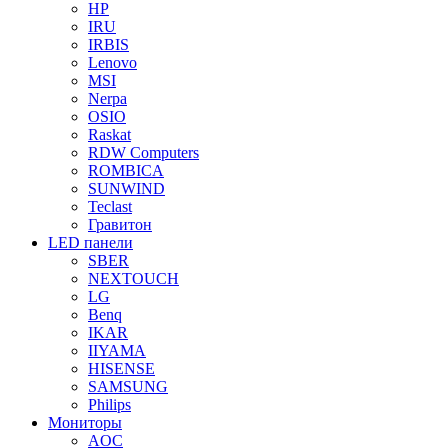
HP
IRU
IRBIS
Lenovo
MSI
Nerpa
OSIO
Raskat
RDW Computers
ROMBICA
SUNWIND
Teclast
Гравитон
LED панели
SBER
NEXTOUCH
LG
Benq
IKAR
IIYAMA
HISENSE
SAMSUNG
Philips
Мониторы
AOC