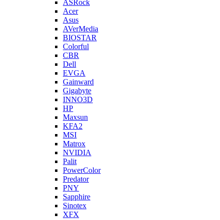
ASRock
Acer
Asus
AVerMedia
BIOSTAR
Colorful
CBR
Dell
EVGA
Gainward
Gigabyte
INNO3D
HP
Maxsun
KFA2
MSI
Matrox
NVIDIA
Palit
PowerColor
Predator
PNY
Sapphire
Sinotex
XFX