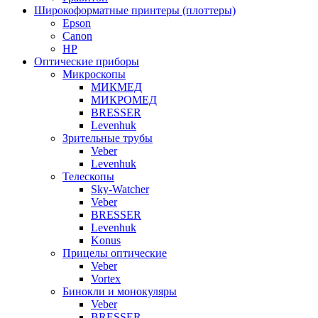
Широкоформатные принтеры (плоттеры)
Epson
Canon
HP
Оптические приборы
Микроскопы
МИКМЕД
МИКРОМЕД
BRESSER
Levenhuk
Зрительные трубы
Veber
Levenhuk
Телескопы
Sky-Watcher
Veber
BRESSER
Levenhuk
Konus
Прицелы оптические
Veber
Vortex
Бинокли и монокуляры
Veber
BRESSER