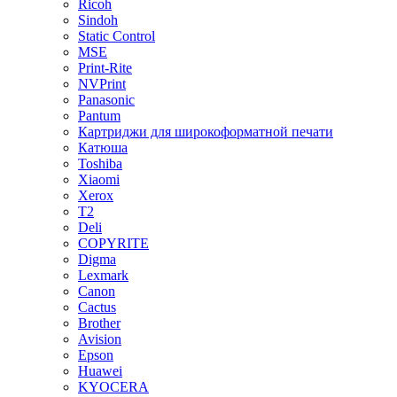
Ricoh
Sindoh
Static Control
MSE
Print-Rite
NVPrint
Panasonic
Pantum
Картриджи для широкоформатной печати
Катюша
Toshiba
Xiaomi
Xerox
T2
Deli
COPYRITE
Digma
Lexmark
Canon
Cactus
Brother
Avision
Epson
Huawei
KYOCERA