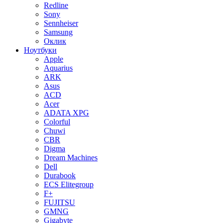
Redline
Sony
Sennheiser
Samsung
Оклик
Ноутбуки
Apple
Aquarius
ARK
Asus
ACD
Acer
ADATA XPG
Colorful
Chuwi
CBR
Digma
Dream Machines
Dell
Durabook
ECS Elitegroup
F+
FUJITSU
GMNG
Gigabyte