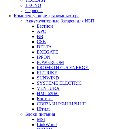
TECLAST
TECNO
Серверы
Комплектующие для компьютера
Аккумуляторные батареи для ИБП
Бастион
APC
BB
CSB
DELTA
EXEGATE
IPPON
POWERCOM
PROMETHEUS ENERGY
RUTRIKE
SUNWIND
SYSTEME ELECTRIC
VENTURA
ИМПУЛЬС
Контакт
СВЯЗЬ ИНЖИНИРИНГ
Штиль
Блоки питания
MSI
LinkWorld