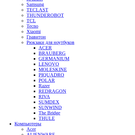
Samsung
TECLAST
THUNDEROBOT
TCL
Tecno
Xiaomi
Гравитон
Рюкзаки для ноутбуков
ACER
BRAUBERG
GERMANIUM
LENOVO
MOLESKINE
PIQUADRO
POLAR
Razer
REDRAGON
RIVA
SUMDEX
SUNWIND
The Bridge
THULE
Компьютеры
Acer
ALIENWARE