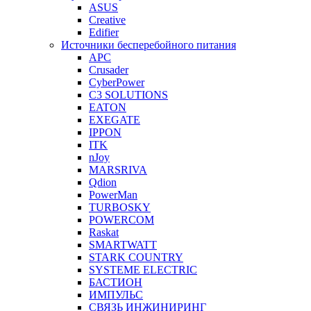
ASUS
Creative
Edifier
Источники бесперебойного питания
APC
Crusader
CyberPower
C3 SOLUTIONS
EATON
EXEGATE
IPPON
ITK
nJoy
MARSRIVA
Qdion
PowerMan
TURBOSKY
POWERCOM
Raskat
SMARTWATT
STARK COUNTRY
SYSTEME ELECTRIC
БАСТИОН
ИМПУЛЬС
СВЯЗЬ ИНЖИНИРИНГ