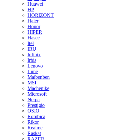
Huawei
HP
HORIZONT
Haier
Honor
HIPER
Hasee
Itel
IRU
Infinix
Irbis
Lenovo
Lime
Maibenben
MSI
Machenike
Microsoft
Nerpa
Prestigio
OSIO
Rombica
Rikor
Realme
Raskat
RAZER