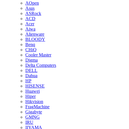
AOpen
Asus
ASRock
ACD
Acer
Aiwa
Alienware
BLOODY
Benq
CHiQ
Cooler Master
Digma
Delta Computers
DELL
Dahua
HP
HISENSE
Huawei
Hiper
Hikvision
FragMachine
Gigabyte
GMNG
IRU
IIYAMA