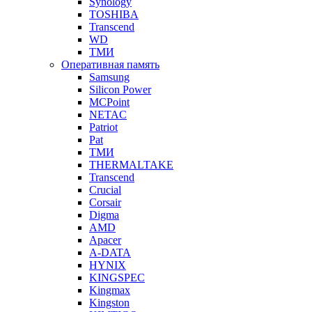
Synology
TOSHIBA
Transcend
WD
ТМИ
Оперативная память
Samsung
Silicon Power
MCPoint
NETAC
Patriot
Pat
ТМИ
THERMALTAKE
Transcend
Crucial
Corsair
Digma
AMD
Apacer
A-DATA
HYNIX
KINGSPEC
Kingmax
Kingston