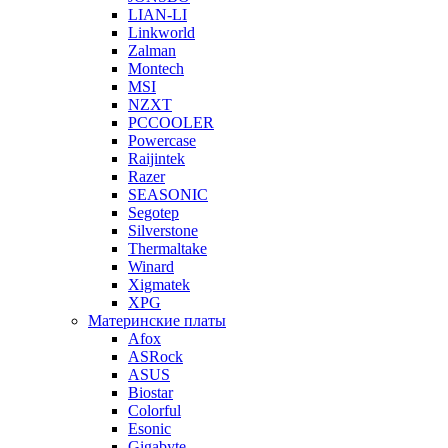
LIAN-LI
Linkworld
Zalman
Montech
MSI
NZXT
PCCOOLER
Powercase
Raijintek
Razer
SEASONIC
Segotep
Silverstone
Thermaltake
Winard
Xigmatek
XPG
Материнские платы
Afox
ASRock
ASUS
Biostar
Colorful
Esonic
Gigabyte