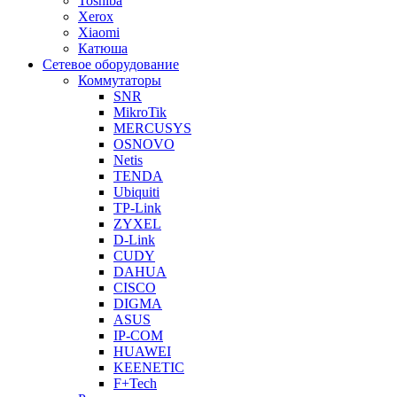
Toshiba
Xerox
Xiaomi
Катюша
Сетевое оборудование
Коммутаторы
SNR
MikroTik
MERCUSYS
OSNOVO
Netis
TENDA
Ubiquiti
TP-Link
ZYXEL
D-Link
CUDY
DAHUA
CISCO
DIGMA
ASUS
IP-COM
HUAWEI
KEENETIC
F+Tech