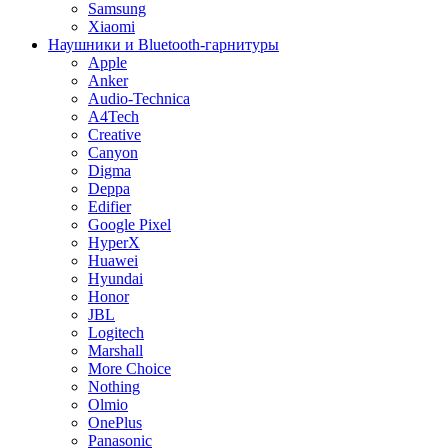
Samsung
Xiaomi
Наушники и Bluetooth-гарнитуры
Apple
Anker
Audio-Technica
A4Tech
Creative
Canyon
Digma
Deppa
Edifier
Google Pixel
HyperX
Huawei
Hyundai
Honor
JBL
Logitech
Marshall
More Choice
Nothing
Olmio
OnePlus
Panasonic