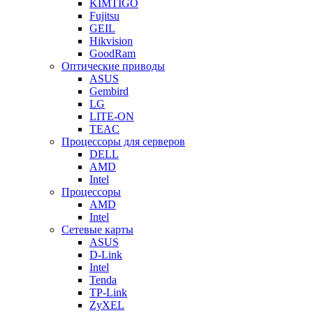
KIMTIGO
Fujitsu
GEIL
Hikvision
GoodRam
Оптические приводы
ASUS
Gembird
LG
LITE-ON
TEAC
Процессоры для серверов
DELL
AMD
Intel
Процессоры
AMD
Intel
Сетевые карты
ASUS
D-Link
Intel
Tenda
TP-Link
ZyXEL