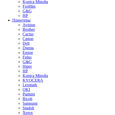
Konica Minolta
Fujifilm
G&G
HP
Принтеры
Avision
Brother
Cactus
Canon
Deli
Digma
Epson
Fplus
G&G
Hiper
HP
Konica Minolta
KYOCERA
Lexmark
OKI
Pantum
Ricoh
Samsung
Sindoh
Xerox