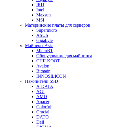
IRU
Intel
Maxsun
MSI
Материнские платы для серверов
Supermicro
ASUS
Gigabyte
Майнеры Asic
MicroBT
Оборудование для майнинга
CHILKOOT
Avalon
Bitmain
INNOSILICON
Накопители SSD
A-DATA
AGI
AMD
Apacer
Colorful
Crucial
DATO
Dell