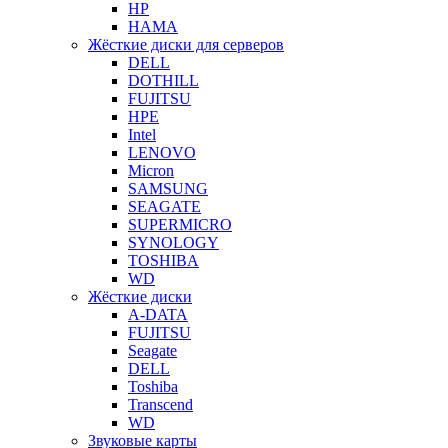
HP
HAMA
Жёсткие диски для серверов
DELL
DOTHILL
FUJITSU
HPE
Intel
LENOVO
Micron
SAMSUNG
SEAGATE
SUPERMICRO
SYNOLOGY
TOSHIBA
WD
Жёсткие диски
A-DATA
FUJITSU
Seagate
DELL
Toshiba
Transcend
WD
Звуковые карты