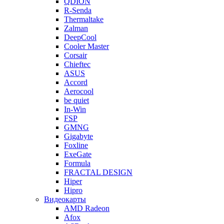
QDION
R-Senda
Thermaltake
Zalman
DeepCool
Cooler Master
Corsair
Chieftec
ASUS
Accord
Aerocool
be quiet
In-Win
FSP
GMNG
Gigabyte
Foxline
ExeGate
Formula
FRACTAL DESIGN
Hiper
Hipro
Видеокарты
AMD Radeon
Afox