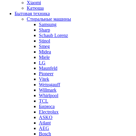
Xiaomi
Катюша
Бытовая техника
Стиральные машины
Samsung
Sharp
Schaub Lorenz
Stinol
Smeg
Midea
Miele
LG
Maunfeld
Pioneer
Vitek
Weissgauff
Willmark
Whirlpool
TCL
Бирюса
Electrolux
ASKO
Atlant
AEG
Bosch