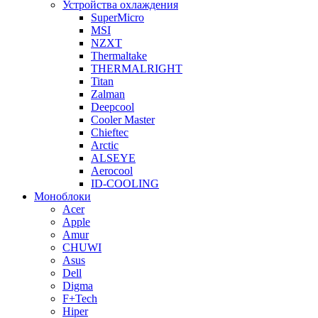
Устройства охлаждения
SuperMicro
MSI
NZXT
Thermaltake
THERMALRIGHT
Titan
Zalman
Deepcool
Cooler Master
Chieftec
Arctic
ALSEYE
Aerocool
ID-COOLING
Моноблоки
Acer
Apple
Amur
CHUWI
Asus
Dell
Digma
F+Tech
Hiper