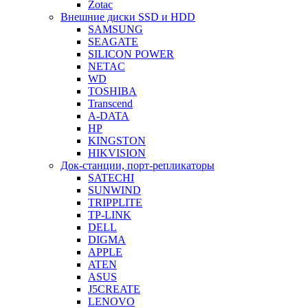
Zotac
Внешние диски SSD и HDD
SAMSUNG
SEAGATE
SILICON POWER
NETAC
WD
TOSHIBA
Transcend
A-DATA
HP
KINGSTON
HIKVISION
Док-станции, порт-репликаторы
SATECHI
SUNWIND
TRIPPLITE
TP-LINK
DELL
DIGMA
APPLE
ATEN
ASUS
J5CREATE
LENOVO