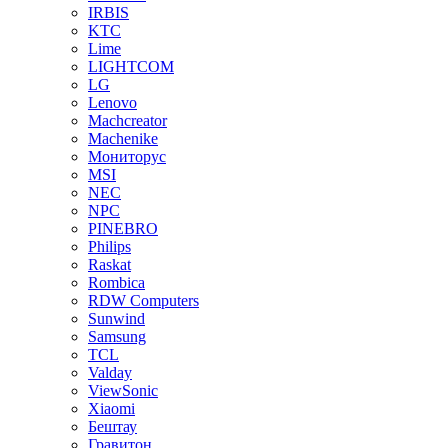
IRBIS
KTC
Lime
LIGHTCOM
LG
Lenovo
Machcreator
Machenike
Мониторус
MSI
NEC
NPC
PINEBRO
Philips
Raskat
Rombica
RDW Computers
Sunwind
Samsung
TCL
Valday
ViewSonic
Xiaomi
Бештау
Гравитон