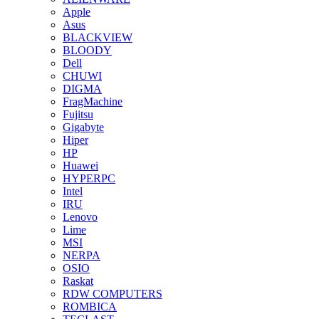
Apple
Asus
BLACKVIEW
BLOODY
Dell
CHUWI
DIGMA
FragMachine
Fujitsu
Gigabyte
Hiper
HP
Huawei
HYPERPC
Intel
IRU
Lenovo
Lime
MSI
NERPA
OSIO
Raskat
RDW COMPUTERS
ROMBICA