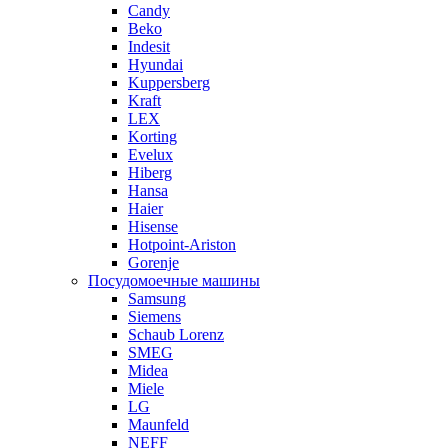
Candy
Beko
Indesit
Hyundai
Kuppersberg
Kraft
LEX
Korting
Evelux
Hiberg
Hansa
Haier
Hisense
Hotpoint-Ariston
Gorenje
Посудомоечные машины
Samsung
Siemens
Schaub Lorenz
SMEG
Midea
Miele
LG
Maunfeld
NEFF