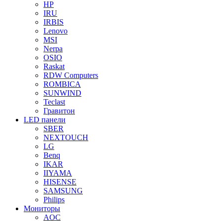
HP
IRU
IRBIS
Lenovo
MSI
Nerpa
OSIO
Raskat
RDW Computers
ROMBICA
SUNWIND
Teclast
Гравитон
LED панели
SBER
NEXTOUCH
LG
Benq
IKAR
IIYAMA
HISENSE
SAMSUNG
Philips
Мониторы
AOC