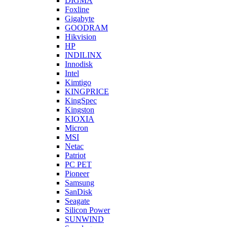
DIGMA
Foxline
Gigabyte
GOODRAM
Hikvision
HP
INDILINX
Innodisk
Intel
Kimtigo
KINGPRICE
KingSpec
Kingston
KIOXIA
Micron
MSI
Netac
Patriot
PC PET
Pioneer
Samsung
SanDisk
Seagate
Silicon Power
SUNWIND