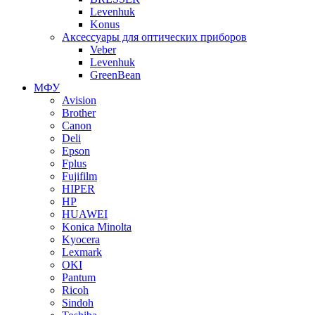
Levenhuk
Konus
Аксессуары для оптических приборов
Veber
Levenhuk
GreenBean
МФУ
Avision
Brother
Canon
Deli
Epson
Fplus
Fujifilm
HIPER
HP
HUAWEI
Konica Minolta
Kyocera
Lexmark
OKI
Pantum
Ricoh
Sindoh