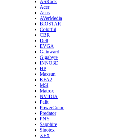
ASRock
Acer
Asus
AVerMedia
BIOSTAR
Colorful
CBR
Dell
EVGA
Gainward
Gigabyte
INNO3D
HP
Maxsun
KFA2
MSI
Matrox
NVIDIA
Palit
PowerColor
Predator
PNY
Sapphire
Sinotex
XFX