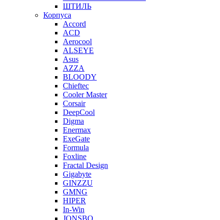
ШТИЛЬ
Корпуса
Accord
ACD
Aerocool
ALSEYE
Asus
AZZA
BLOODY
Chieftec
Cooler Master
Corsair
DeepCool
Digma
Enermax
ExeGate
Formula
Foxline
Fractal Design
Gigabyte
GINZZU
GMNG
HIPER
In-Win
JONSBO