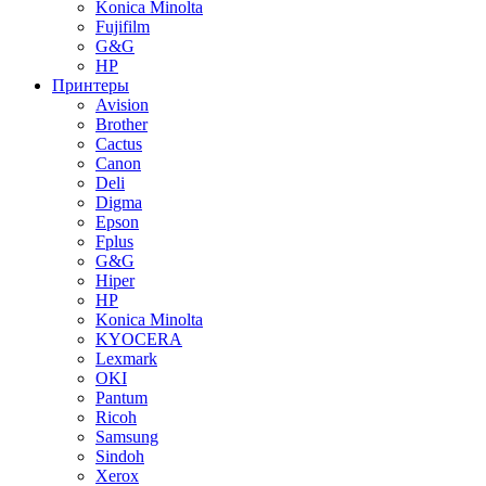
Konica Minolta
Fujifilm
G&G
HP
Принтеры
Avision
Brother
Cactus
Canon
Deli
Digma
Epson
Fplus
G&G
Hiper
HP
Konica Minolta
KYOCERA
Lexmark
OKI
Pantum
Ricoh
Samsung
Sindoh
Xerox