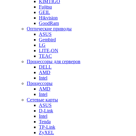
KIMTIGO
Fujitsu
GEIL
Hikvision
GoodRam
Оптические приводы
ASUS
Gembird
LG
LITE-ON
TEAC
Процессоры для серверов
DELL
AMD
Intel
Процессоры
AMD
Intel
Сетевые карты
ASUS
D-Link
Intel
Tenda
TP-Link
ZyXEL