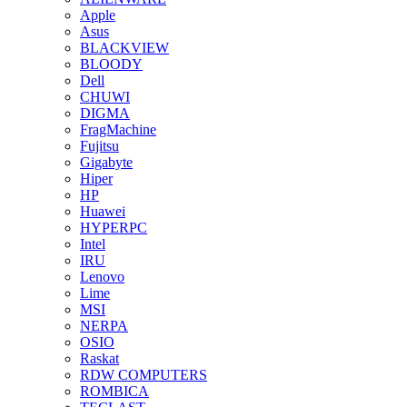
Apple
Asus
BLACKVIEW
BLOODY
Dell
CHUWI
DIGMA
FragMachine
Fujitsu
Gigabyte
Hiper
HP
Huawei
HYPERPC
Intel
IRU
Lenovo
Lime
MSI
NERPA
OSIO
Raskat
RDW COMPUTERS
ROMBICA