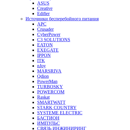
ASUS
Creative
Edifier
Источники бесперебойного питания
APC
Crusader
CyberPower
C3 SOLUTIONS
EATON
EXEGATE
IPPON
ITK
nJoy
MARSRIVA
Qdion
PowerMan
TURBOSKY
POWERCOM
Raskat
SMARTWATT
STARK COUNTRY
SYSTEME ELECTRIC
БАСТИОН
ИМПУЛЬС
СВЯЗЬ ИНЖИНИРИНГ