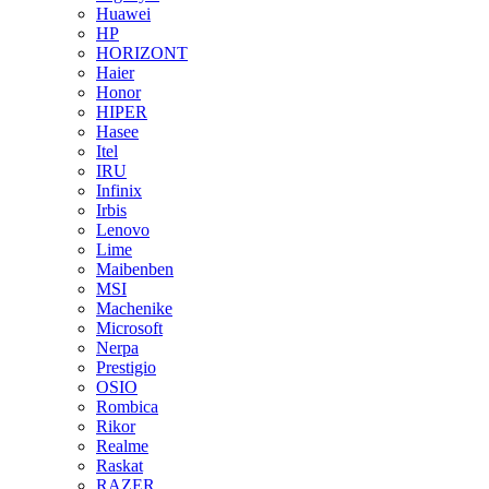
Huawei
HP
HORIZONT
Haier
Honor
HIPER
Hasee
Itel
IRU
Infinix
Irbis
Lenovo
Lime
Maibenben
MSI
Machenike
Microsoft
Nerpa
Prestigio
OSIO
Rombica
Rikor
Realme
Raskat
RAZER