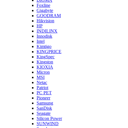
DIGMA
Foxline
Gigabyte
GOODRAM
Hikvision
HP
INDILINX
Innodisk
Intel
Kimtigo
KINGPRICE
KingSpec
Kingston
KIOXIA
Micron
MSI
Netac
Patriot
PC PET
Pioneer
Samsung
SanDisk
Seagate
Silicon Power
SUNWIND