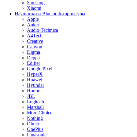
Samsung
Xiaomi
Наушники и Bluetooth-гарнитуры
Apple
Anker
Audio-Technica
A4Tech
Creative
Canyon
Digma
Deppa
Edifier
Google Pixel
HyperX
Huawei
Hyundai
Honor
JBL
Logitech
Marshall
More Choice
Nothing
Olmio
OnePlus
Panasonic