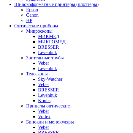
Широкоформатные принтеры (плоттеры)
Epson
Canon
HP
Оптические приборы
Микроскопы
МИКМЕД
МИКРОМЕД
BRESSER
Levenhuk
Зрительные трубы
Veber
Levenhuk
Телескопы
Sky-Watcher
Veber
BRESSER
Levenhuk
Konus
Прицелы оптические
Veber
Vortex
Бинокли и монокуляры
Veber
BRESSER