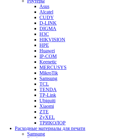
Роутеры
Asus
Alcatel
CUDY
D-LINK
DIGMA
H3C
HIKVISION
HPE
Huawei
IP-COM
Keenetic
MERCUSYS
MikroTik
Samsung
TCL
TENDA
TP-Link
Ubiquiti
Xiaomi
ZTE
ZyXEL
ТРИКОЛОР
Расходные материалы для печати
Samsung