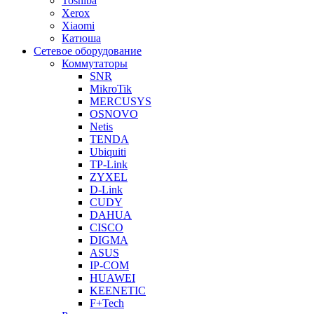
Toshiba
Xerox
Xiaomi
Катюша
Сетевое оборудование
Коммутаторы
SNR
MikroTik
MERCUSYS
OSNOVO
Netis
TENDA
Ubiquiti
TP-Link
ZYXEL
D-Link
CUDY
DAHUA
CISCO
DIGMA
ASUS
IP-COM
HUAWEI
KEENETIC
F+Tech