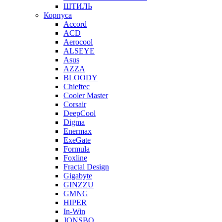
ШТИЛЬ
Корпуса
Accord
ACD
Aerocool
ALSEYE
Asus
AZZA
BLOODY
Chieftec
Cooler Master
Corsair
DeepCool
Digma
Enermax
ExeGate
Formula
Foxline
Fractal Design
Gigabyte
GINZZU
GMNG
HIPER
In-Win
JONSBO