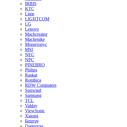
IRBIS
KTC
Lime
LIGHTCOM
LG
Lenovo
Machcreator
Machenike
Мониторус
MSI
NEC
NPC
PINEBRO
Philips
Raskat
Rombica
RDW Computers
Sunwind
Samsung
TCL
Valday
ViewSonic
Xiaomi
Бештау
Гравитон