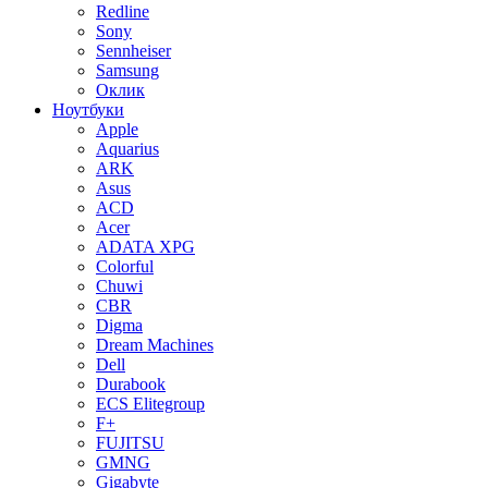
Redline
Sony
Sennheiser
Samsung
Оклик
Ноутбуки
Apple
Aquarius
ARK
Asus
ACD
Acer
ADATA XPG
Colorful
Chuwi
CBR
Digma
Dream Machines
Dell
Durabook
ECS Elitegroup
F+
FUJITSU
GMNG
Gigabyte