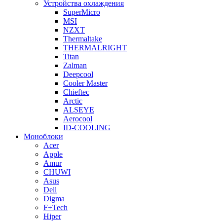
Устройства охлаждения
SuperMicro
MSI
NZXT
Thermaltake
THERMALRIGHT
Titan
Zalman
Deepcool
Cooler Master
Chieftec
Arctic
ALSEYE
Aerocool
ID-COOLING
Моноблоки
Acer
Apple
Amur
CHUWI
Asus
Dell
Digma
F+Tech
Hiper