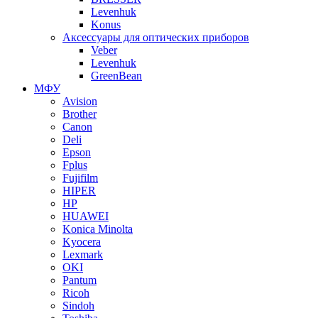
Levenhuk
Konus
Аксессуары для оптических приборов
Veber
Levenhuk
GreenBean
МФУ
Avision
Brother
Canon
Deli
Epson
Fplus
Fujifilm
HIPER
HP
HUAWEI
Konica Minolta
Kyocera
Lexmark
OKI
Pantum
Ricoh
Sindoh