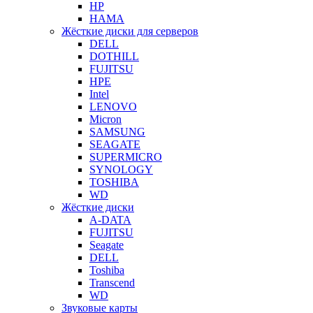
HP
HAMA
Жёсткие диски для серверов
DELL
DOTHILL
FUJITSU
HPE
Intel
LENOVO
Micron
SAMSUNG
SEAGATE
SUPERMICRO
SYNOLOGY
TOSHIBA
WD
Жёсткие диски
A-DATA
FUJITSU
Seagate
DELL
Toshiba
Transcend
WD
Звуковые карты