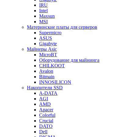
IRU
Intel
Maxsun
MSI
Материнские платы для серверов
Supermicro
ASUS
Gigabyte
Майнеры Asic
MicroBT
Оборудование для майнинга
CHILKOOT
Avalon
Bitmain
INNOSILICON
Накопители SSD
A-DATA
AGI
AMD
Apacer
Colorful
Crucial
DATO
Dell