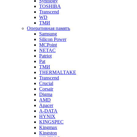
Synology
TOSHIBA
Transcend
WD
ТМИ
Оперативная память
Samsung
Silicon Power
MCPoint
NETAC
Patriot
Pat
ТМИ
THERMALTAKE
Transcend
Crucial
Corsair
Digma
AMD
Apacer
A-DATA
HYNIX
KINGSPEC
Kingmax
Kingston