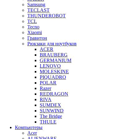
Samsung
TECLAST
THUNDEROBOT
TCL
Tecno
Xiaomi
Гравитон
Рюкзаки для ноутбуков
ACER
BRAUBERG
GERMANIUM
LENOVO
MOLESKINE
PIQUADRO
POLAR
Razer
REDRAGON
RIVA
SUMDEX
SUNWIND
The Bridge
THULE
Компьютеры
Acer
ALIENWARE