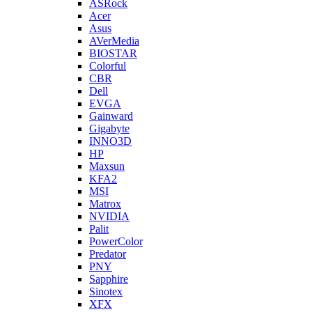
ASRock
Acer
Asus
AVerMedia
BIOSTAR
Colorful
CBR
Dell
EVGA
Gainward
Gigabyte
INNO3D
HP
Maxsun
KFA2
MSI
Matrox
NVIDIA
Palit
PowerColor
Predator
PNY
Sapphire
Sinotex
XFX