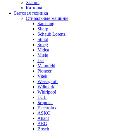
Xiaomi
Катюша
Бытовая техника
Стиральные машины
Samsung
Sharp
Schaub Lorenz
Stinol
Smeg
Midea
Miele
LG
Maunfeld
Pioneer
Vitek
Weissgauff
Willmark
Whirlpool
TCL
Бирюса
Electrolux
ASKO
Atlant
AEG
Bosch