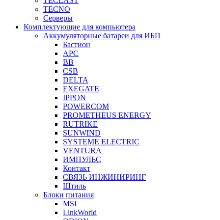
TECLAST
TECNO
Серверы
Комплектующие для компьютера
Аккумуляторные батареи для ИБП
Бастион
APC
BB
CSB
DELTA
EXEGATE
IPPON
POWERCOM
PROMETHEUS ENERGY
RUTRIKE
SUNWIND
SYSTEME ELECTRIC
VENTURA
ИМПУЛЬС
Контакт
СВЯЗЬ ИНЖИНИРИНГ
Штиль
Блоки питания
MSI
LinkWorld