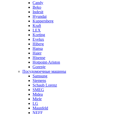
Candy
Beko
Indesit
Hyundai
Kuppersberg
Kraft
LEX
Korting
Evelux
Hiberg
Hansa
Haier
Hisense
Hotpoint-Ariston
Gorenje
Посудомоечные машины
Samsung
Siemens
Schaub Lorenz
SMEG
Midea
Miele
LG
Maunfeld
NEFF