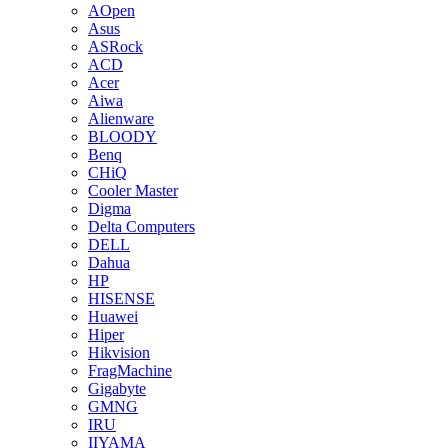
AOpen
Asus
ASRock
ACD
Acer
Aiwa
Alienware
BLOODY
Benq
CHiQ
Cooler Master
Digma
Delta Computers
DELL
Dahua
HP
HISENSE
Huawei
Hiper
Hikvision
FragMachine
Gigabyte
GMNG
IRU
IIYAMA