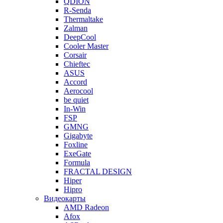
QDION
R-Senda
Thermaltake
Zalman
DeepCool
Cooler Master
Corsair
Chieftec
ASUS
Accord
Aerocool
be quiet
In-Win
FSP
GMNG
Gigabyte
Foxline
ExeGate
Formula
FRACTAL DESIGN
Hiper
Hipro
Видеокарты
AMD Radeon
Afox