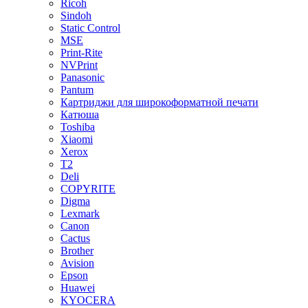
Ricoh
Sindoh
Static Control
MSE
Print-Rite
NVPrint
Panasonic
Pantum
Картриджи для широкоформатной печати
Катюша
Toshiba
Xiaomi
Xerox
T2
Deli
COPYRITE
Digma
Lexmark
Canon
Cactus
Brother
Avision
Epson
Huawei
KYOCERA