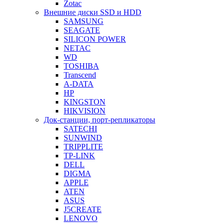
Zotac
Внешние диски SSD и HDD
SAMSUNG
SEAGATE
SILICON POWER
NETAC
WD
TOSHIBA
Transcend
A-DATA
HP
KINGSTON
HIKVISION
Док-станции, порт-репликаторы
SATECHI
SUNWIND
TRIPPLITE
TP-LINK
DELL
DIGMA
APPLE
ATEN
ASUS
J5CREATE
LENOVO