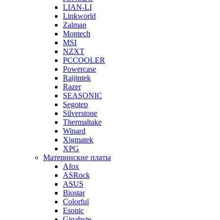
LIAN-LI
Linkworld
Zalman
Montech
MSI
NZXT
PCCOOLER
Powercase
Raijintek
Razer
SEASONIC
Segotep
Silverstone
Thermaltake
Winard
Xigmatek
XPG
Материнские платы
Afox
ASRock
ASUS
Biostar
Colorful
Esonic
Gigabyte