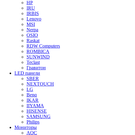
HP
IRU
IRBIS
Lenovo
MSI
Nerpa
OSIO
Raskat
RDW Computers
ROMBICA
SUNWIND
Teclast
Гравитон
LED панели
SBER
NEXTOUCH
LG
Benq
IKAR
IIYAMA
HISENSE
SAMSUNG
Philips
Мониторы
AOC