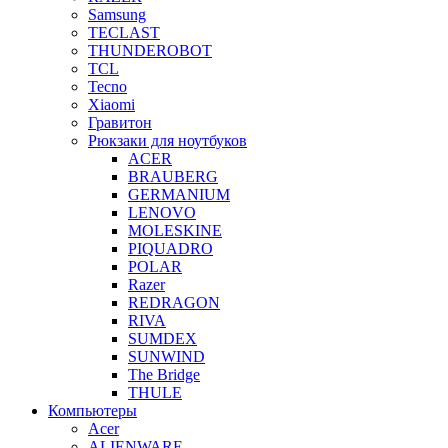
Samsung
TECLAST
THUNDEROBOT
TCL
Tecno
Xiaomi
Гравитон
Рюкзаки для ноутбуков
ACER
BRAUBERG
GERMANIUM
LENOVO
MOLESKINE
PIQUADRO
POLAR
Razer
REDRAGON
RIVA
SUMDEX
SUNWIND
The Bridge
THULE
Компьютеры
Acer
ALIENWARE