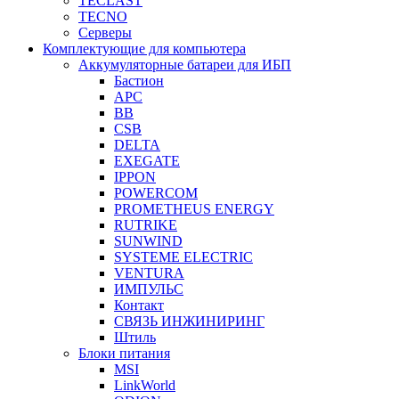
TECLAST
TECNO
Серверы
Комплектующие для компьютера
Аккумуляторные батареи для ИБП
Бастион
APC
BB
CSB
DELTA
EXEGATE
IPPON
POWERCOM
PROMETHEUS ENERGY
RUTRIKE
SUNWIND
SYSTEME ELECTRIC
VENTURA
ИМПУЛЬС
Контакт
СВЯЗЬ ИНЖИНИРИНГ
Штиль
Блоки питания
MSI
LinkWorld