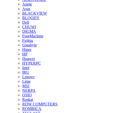
Apple
Asus
BLACKVIEW
BLOODY
Dell
CHUWI
DIGMA
FragMachine
Fujitsu
Gigabyte
Hiper
HP
Huawei
HYPERPC
Intel
IRU
Lenovo
Lime
MSI
NERPA
OSIO
Raskat
RDW COMPUTERS
ROMBICA