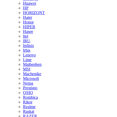
Huawei
HP
HORIZONT
Haier
Honor
HIPER
Hasee
Itel
IRU
Infinix
Irbis
Lenovo
Lime
Maibenben
MSI
Machenike
Microsoft
Nerpa
Prestigio
OSIO
Rombica
Rikor
Realme
Raskat
RAZER