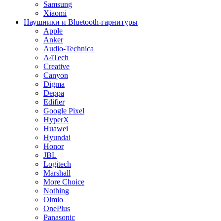
Samsung
Xiaomi
Наушники и Bluetooth-гарнитуры
Apple
Anker
Audio-Technica
A4Tech
Creative
Canyon
Digma
Deppa
Edifier
Google Pixel
HyperX
Huawei
Hyundai
Honor
JBL
Logitech
Marshall
More Choice
Nothing
Olmio
OnePlus
Panasonic