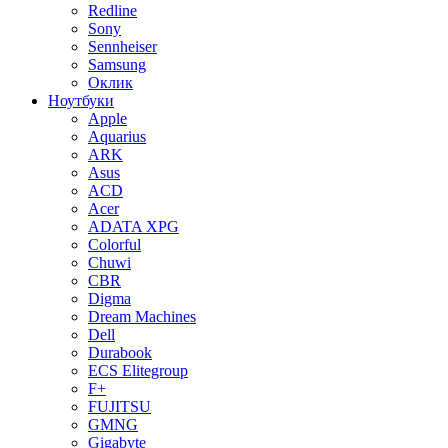
Redline
Sony
Sennheiser
Samsung
Оклик
Ноутбуки
Apple
Aquarius
ARK
Asus
ACD
Acer
ADATA XPG
Colorful
Chuwi
CBR
Digma
Dream Machines
Dell
Durabook
ECS Elitegroup
F+
FUJITSU
GMNG
Gigabyte