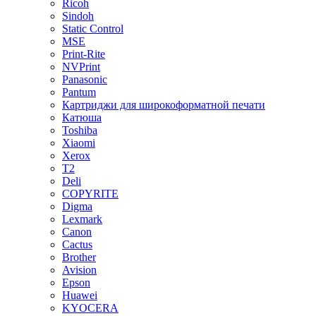
Ricoh
Sindoh
Static Control
MSE
Print-Rite
NVPrint
Panasonic
Pantum
Картриджи для широкоформатной печати
Катюша
Toshiba
Xiaomi
Xerox
T2
Deli
COPYRITE
Digma
Lexmark
Canon
Cactus
Brother
Avision
Epson
Huawei
KYOCERA