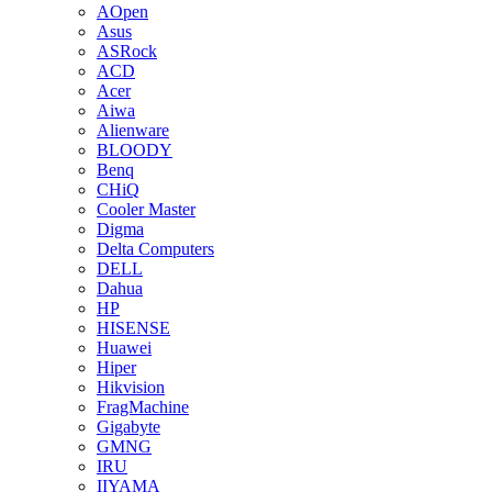
AOpen
Asus
ASRock
ACD
Acer
Aiwa
Alienware
BLOODY
Benq
CHiQ
Cooler Master
Digma
Delta Computers
DELL
Dahua
HP
HISENSE
Huawei
Hiper
Hikvision
FragMachine
Gigabyte
GMNG
IRU
IIYAMA