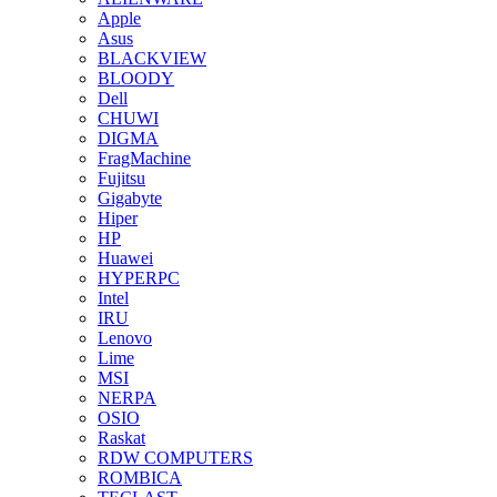
Apple
Asus
BLACKVIEW
BLOODY
Dell
CHUWI
DIGMA
FragMachine
Fujitsu
Gigabyte
Hiper
HP
Huawei
HYPERPC
Intel
IRU
Lenovo
Lime
MSI
NERPA
OSIO
Raskat
RDW COMPUTERS
ROMBICA