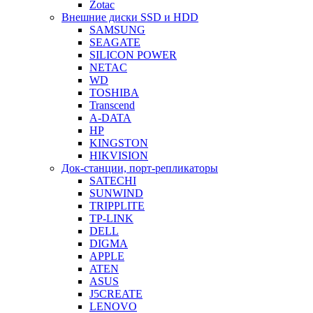
Zotac
Внешние диски SSD и HDD
SAMSUNG
SEAGATE
SILICON POWER
NETAC
WD
TOSHIBA
Transcend
A-DATA
HP
KINGSTON
HIKVISION
Док-станции, порт-репликаторы
SATECHI
SUNWIND
TRIPPLITE
TP-LINK
DELL
DIGMA
APPLE
ATEN
ASUS
J5CREATE
LENOVO