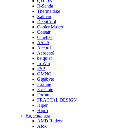
QDION
R-Senda
Thermaltake
Zalman
DeepCool
Cooler Master
Corsair
Chieftec
ASUS
Accord
Aerocool
be quiet
In-Win
FSP
GMNG
Gigabyte
Foxline
ExeGate
Formula
FRACTAL DESIGN
Hiper
Hipro
Видеокарты
AMD Radeon
Afox