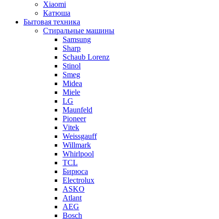
Xiaomi
Катюша
Бытовая техника
Стиральные машины
Samsung
Sharp
Schaub Lorenz
Stinol
Smeg
Midea
Miele
LG
Maunfeld
Pioneer
Vitek
Weissgauff
Willmark
Whirlpool
TCL
Бирюса
Electrolux
ASKO
Atlant
AEG
Bosch