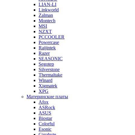
LIAN-LI
Linkworld
Zalman
Montech
MSI
NZXT
PCCOOLER
Powercase
Raijintek
Razer
SEASONIC
Segotep
Silverstone
Thermaltake
Winard
Xigmatek
XPG
Материнские платы
Afox
ASRock
ASUS
Biostar
Colorful
Esonic
Gigabyte