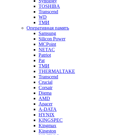
Synology
TOSHIBA
Transcend
WD
ТМИ
Оперативная память
Samsung
Silicon Power
MCPoint
NETAC
Patriot
Pat
ТМИ
THERMALTAKE
Transcend
Crucial
Corsair
Digma
AMD
Apacer
A-DATA
HYNIX
KINGSPEC
Kingmax
Kingston