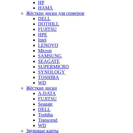
HP
HAMA
Жёсткие диски для серверов
DELL
DOTHILL
FUJITSU
HPE
Intel
LENOVO
Micron
SAMSUNG
SEAGATE
SUPERMICRO
SYNOLOGY
TOSHIBA
WD
Жёсткие диски
A-DATA
FUJITSU
Seagate
DELL
Toshiba
Transcend
WD
Звуковые карты