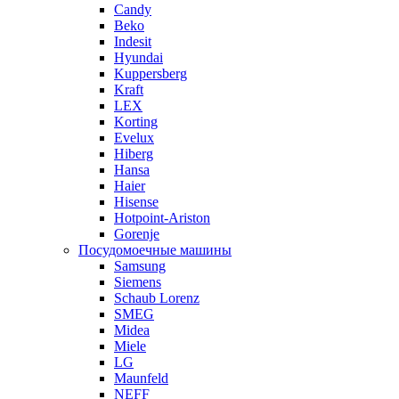
Candy
Beko
Indesit
Hyundai
Kuppersberg
Kraft
LEX
Korting
Evelux
Hiberg
Hansa
Haier
Hisense
Hotpoint-Ariston
Gorenje
Посудомоечные машины
Samsung
Siemens
Schaub Lorenz
SMEG
Midea
Miele
LG
Maunfeld
NEFF