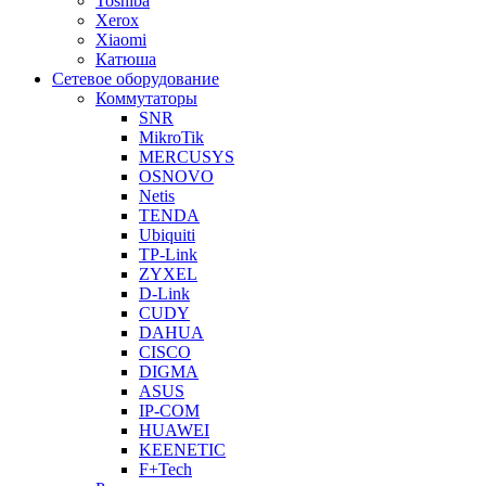
Toshiba
Xerox
Xiaomi
Катюша
Сетевое оборудование
Коммутаторы
SNR
MikroTik
MERCUSYS
OSNOVO
Netis
TENDA
Ubiquiti
TP-Link
ZYXEL
D-Link
CUDY
DAHUA
CISCO
DIGMA
ASUS
IP-COM
HUAWEI
KEENETIC
F+Tech