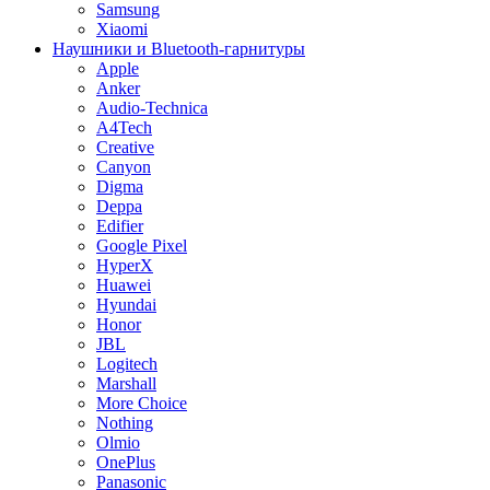
Samsung
Xiaomi
Наушники и Bluetooth-гарнитуры
Apple
Anker
Audio-Technica
A4Tech
Creative
Canyon
Digma
Deppa
Edifier
Google Pixel
HyperX
Huawei
Hyundai
Honor
JBL
Logitech
Marshall
More Choice
Nothing
Olmio
OnePlus
Panasonic