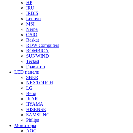
HP
IRU
IRBIS
Lenovo
MSI
Nerpa
OSIO
Raskat
RDW Computers
ROMBICA
SUNWIND
Teclast
Гравитон
LED панели
SBER
NEXTOUCH
LG
Benq
IKAR
IIYAMA
HISENSE
SAMSUNG
Philips
Мониторы
AOC