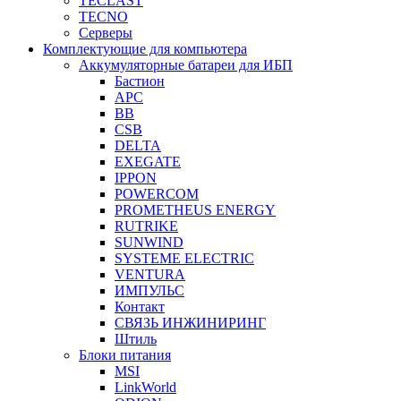
TECLAST
TECNO
Серверы
Комплектующие для компьютера
Аккумуляторные батареи для ИБП
Бастион
APC
BB
CSB
DELTA
EXEGATE
IPPON
POWERCOM
PROMETHEUS ENERGY
RUTRIKE
SUNWIND
SYSTEME ELECTRIC
VENTURA
ИМПУЛЬС
Контакт
СВЯЗЬ ИНЖИНИРИНГ
Штиль
Блоки питания
MSI
LinkWorld