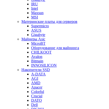
IRU
Intel
Maxsun
MSI
Материнские платы для серверов
Supermicro
ASUS
Gigabyte
Майнеры Asic
MicroBT
Оборудование для майнинга
CHILKOOT
Avalon
Bitmain
INNOSILICON
Накопители SSD
A-DATA
AGI
AMD
Apacer
Colorful
Crucial
DATO
Dell