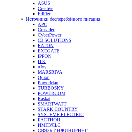
ASUS
Creative
Edifier
Источники бесперебойного питания
APC
Crusader
CyberPower
C3 SOLUTIONS
EATON
EXEGATE
IPPON
ITK
nJoy
MARSRIVA
Qdion
PowerMan
TURBOSKY
POWERCOM
Raskat
SMARTWATT
STARK COUNTRY
SYSTEME ELECTRIC
БАСТИОН
ИМПУЛЬС
СВЯЗЬ ИНЖИНИРИНГ