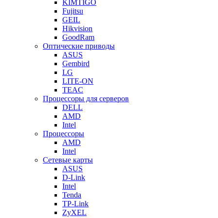
KIMTIGO
Fujitsu
GEIL
Hikvision
GoodRam
Оптические приводы
ASUS
Gembird
LG
LITE-ON
TEAC
Процессоры для серверов
DELL
AMD
Intel
Процессоры
AMD
Intel
Сетевые карты
ASUS
D-Link
Intel
Tenda
TP-Link
ZyXEL