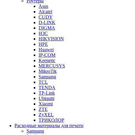
Роутеры
Asus
Alcatel
CUDY
D-LINK
DIGMA
H3C
HIKVISION
HPE
Huawei
IP-COM
Keenetic
MERCUSYS
MikroTik
Samsung
TCL
TENDA
TP-Link
Ubiquiti
Xiaomi
ZTE
ZyXEL
ТРИКОЛОР
Расходные материалы для печати
Samsung