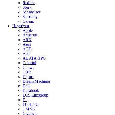
Redline
Sony
Sennheiser
Samsung
Оклик
Ноутбуки
Apple
Aquarius
ARK
Asus
ACD
Acer
ADATA XPG
Colorful
Chuwi
CBR
Digma
Dream Machines
Dell
Durabook
ECS Elitegroup
F+
FUJITSU
GMNG
Gigabyte