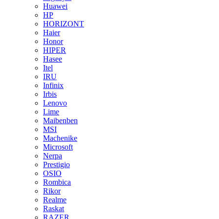
Huawei
HP
HORIZONT
Haier
Honor
HIPER
Hasee
Itel
IRU
Infinix
Irbis
Lenovo
Lime
Maibenben
MSI
Machenike
Microsoft
Nerpa
Prestigio
OSIO
Rombica
Rikor
Realme
Raskat
RAZER