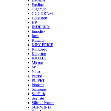
DIGMA
Foxline
Gigabyte
GOODRAM
Hikvision
HP
INDILINX
Innodisk
Intel
Kimtigo
KINGPRICE
KingSpec
Kingston
KIOXIA
Micron
MSI
Netac
Patriot
PC PET
Pioneer
Samsung
SanDisk
Seagate
Silicon Power
SUNWIND