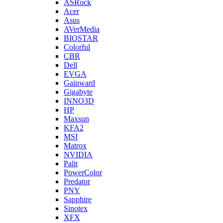
ASRock
Acer
Asus
AVerMedia
BIOSTAR
Colorful
CBR
Dell
EVGA
Gainward
Gigabyte
INNO3D
HP
Maxsun
KFA2
MSI
Matrox
NVIDIA
Palit
PowerColor
Predator
PNY
Sapphire
Sinotex
XFX