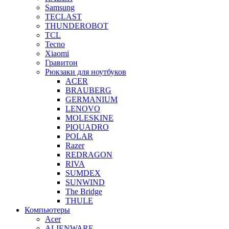
Samsung
TECLAST
THUNDEROBOT
TCL
Tecno
Xiaomi
Гравитон
Рюкзаки для ноутбуков
ACER
BRAUBERG
GERMANIUM
LENOVO
MOLESKINE
PIQUADRO
POLAR
Razer
REDRAGON
RIVA
SUMDEX
SUNWIND
The Bridge
THULE
Компьютеры
Acer
ALIENWARE