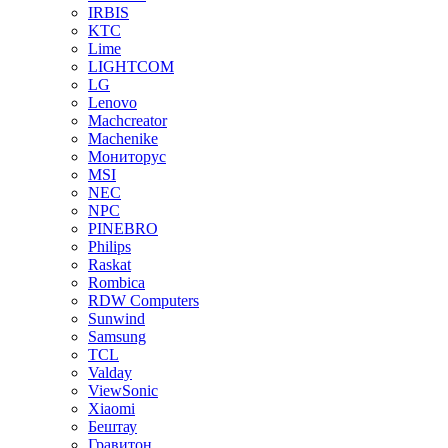
IRBIS
KTC
Lime
LIGHTCOM
LG
Lenovo
Machcreator
Machenike
Мониторус
MSI
NEC
NPC
PINEBRO
Philips
Raskat
Rombica
RDW Computers
Sunwind
Samsung
TCL
Valday
ViewSonic
Xiaomi
Бештау
Гравитон