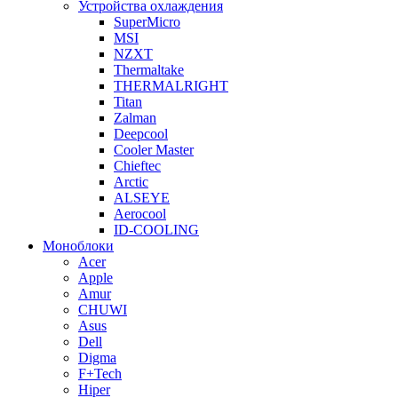
Устройства охлаждения
SuperMicro
MSI
NZXT
Thermaltake
THERMALRIGHT
Titan
Zalman
Deepcool
Cooler Master
Chieftec
Arctic
ALSEYE
Aerocool
ID-COOLING
Моноблоки
Acer
Apple
Amur
CHUWI
Asus
Dell
Digma
F+Tech
Hiper