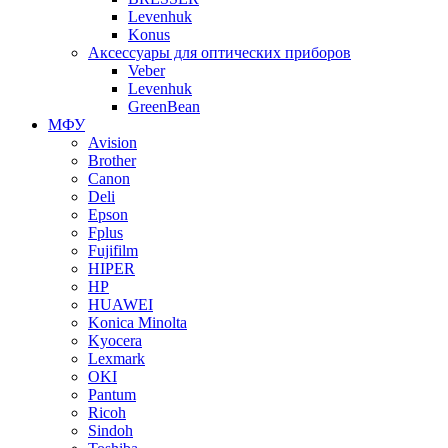
Levenhuk
Konus
Аксессуары для оптических приборов
Veber
Levenhuk
GreenBean
МФУ
Avision
Brother
Canon
Deli
Epson
Fplus
Fujifilm
HIPER
HP
HUAWEI
Konica Minolta
Kyocera
Lexmark
OKI
Pantum
Ricoh
Sindoh