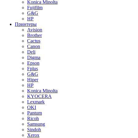
Konica Minolta
Fujifilm
G&G
HP
Принтеры
Avision
Brother
Cactus
Canon
Deli
Digma
Epson
Fplus
G&G
Hiper
HP
Konica Minolta
KYOCERA
Lexmark
OKI
Pantum
Ricoh
Samsung
Sindoh
Xerox