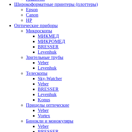
Широкоформатные принтеры (плоттеры)
Epson
Canon
HP
Оптические приборы
Микроскопы
МИКМЕД
МИКРОМЕД
BRESSER
Levenhuk
Зрительные трубы
Veber
Levenhuk
Телескопы
Sky-Watcher
Veber
BRESSER
Levenhuk
Konus
Прицелы оптические
Veber
Vortex
Бинокли и монокуляры
Veber
BRESSER