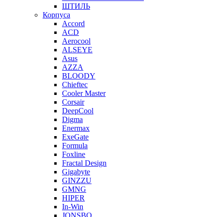
ШТИЛЬ
Корпуса
Accord
ACD
Aerocool
ALSEYE
Asus
AZZA
BLOODY
Chieftec
Cooler Master
Corsair
DeepCool
Digma
Enermax
ExeGate
Formula
Foxline
Fractal Design
Gigabyte
GINZZU
GMNG
HIPER
In-Win
JONSBO