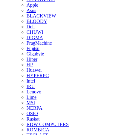
Apple
Asus
BLACKVIEW
BLOODY
Dell
CHUWI
DIGMA
FragMachine
Fujitsu
Gigabyte
Hiper
HP
Huawei
HYPERPC
Intel
IRU
Lenovo
Lime
MSI
NERPA
OSIO
Raskat
RDW COMPUTERS
ROMBICA