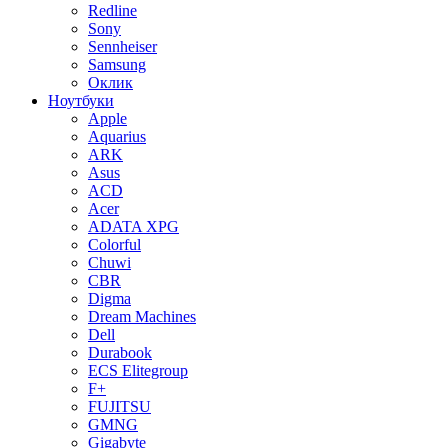
Redline
Sony
Sennheiser
Samsung
Оклик
Ноутбуки
Apple
Aquarius
ARK
Asus
ACD
Acer
ADATA XPG
Colorful
Chuwi
CBR
Digma
Dream Machines
Dell
Durabook
ECS Elitegroup
F+
FUJITSU
GMNG
Gigabyte