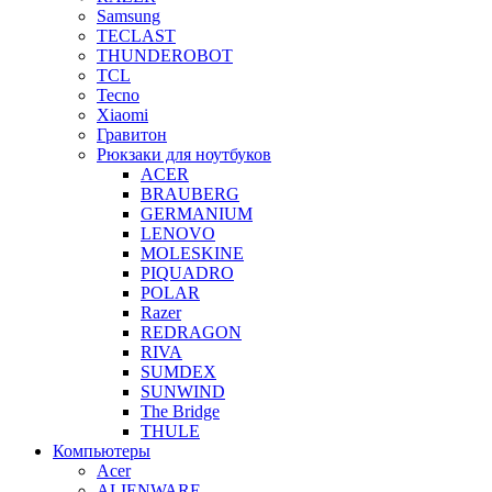
Samsung
TECLAST
THUNDEROBOT
TCL
Tecno
Xiaomi
Гравитон
Рюкзаки для ноутбуков
ACER
BRAUBERG
GERMANIUM
LENOVO
MOLESKINE
PIQUADRO
POLAR
Razer
REDRAGON
RIVA
SUMDEX
SUNWIND
The Bridge
THULE
Компьютеры
Acer
ALIENWARE