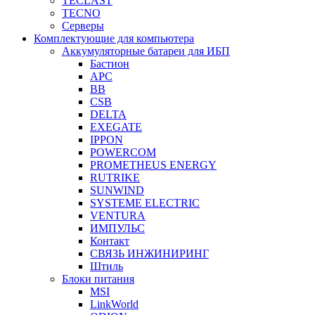
TECLAST
TECNO
Серверы
Комплектующие для компьютера
Аккумуляторные батареи для ИБП
Бастион
APC
BB
CSB
DELTA
EXEGATE
IPPON
POWERCOM
PROMETHEUS ENERGY
RUTRIKE
SUNWIND
SYSTEME ELECTRIC
VENTURA
ИМПУЛЬС
Контакт
СВЯЗЬ ИНЖИНИРИНГ
Штиль
Блоки питания
MSI
LinkWorld