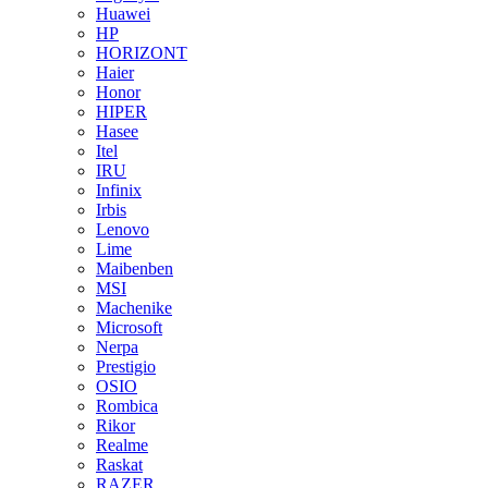
Huawei
HP
HORIZONT
Haier
Honor
HIPER
Hasee
Itel
IRU
Infinix
Irbis
Lenovo
Lime
Maibenben
MSI
Machenike
Microsoft
Nerpa
Prestigio
OSIO
Rombica
Rikor
Realme
Raskat
RAZER