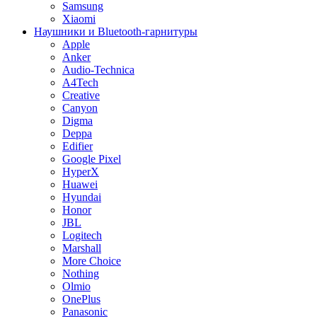
Samsung
Xiaomi
Наушники и Bluetooth-гарнитуры
Apple
Anker
Audio-Technica
A4Tech
Creative
Canyon
Digma
Deppa
Edifier
Google Pixel
HyperX
Huawei
Hyundai
Honor
JBL
Logitech
Marshall
More Choice
Nothing
Olmio
OnePlus
Panasonic