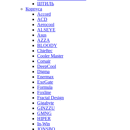
ШТИЛЬ
Корпуса
Accord
ACD
Aerocool
ALSEYE
Asus
AZZA
BLOODY
Chieftec
Cooler Master
Corsair
DeepCool
Digma
Enermax
ExeGate
Formula
Foxline
Fractal Design
Gigabyte
GINZZU
GMNG
HIPER
In-Win
JONSBO