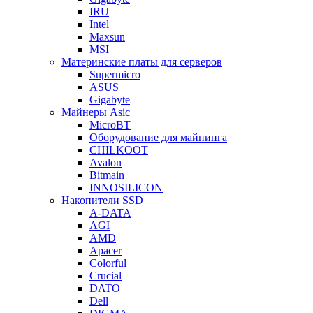
IRU
Intel
Maxsun
MSI
Материнские платы для серверов
Supermicro
ASUS
Gigabyte
Майнеры Asic
MicroBT
Оборудование для майнинга
CHILKOOT
Avalon
Bitmain
INNOSILICON
Накопители SSD
A-DATA
AGI
AMD
Apacer
Colorful
Crucial
DATO
Dell