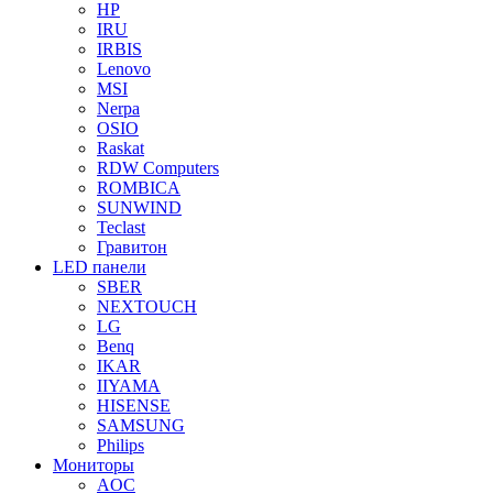
HP
IRU
IRBIS
Lenovo
MSI
Nerpa
OSIO
Raskat
RDW Computers
ROMBICA
SUNWIND
Teclast
Гравитон
LED панели
SBER
NEXTOUCH
LG
Benq
IKAR
IIYAMA
HISENSE
SAMSUNG
Philips
Мониторы
AOC