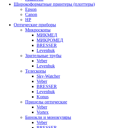
Широкоформатные принтеры (плоттеры)
Epson
Canon
HP
Оптические приборы
Микроскопы
МИКМЕД
МИКРОМЕД
BRESSER
Levenhuk
Зрительные трубы
Veber
Levenhuk
Телескопы
Sky-Watcher
Veber
BRESSER
Levenhuk
Konus
Прицелы оптические
Veber
Vortex
Бинокли и монокуляры
Veber
BRESSER