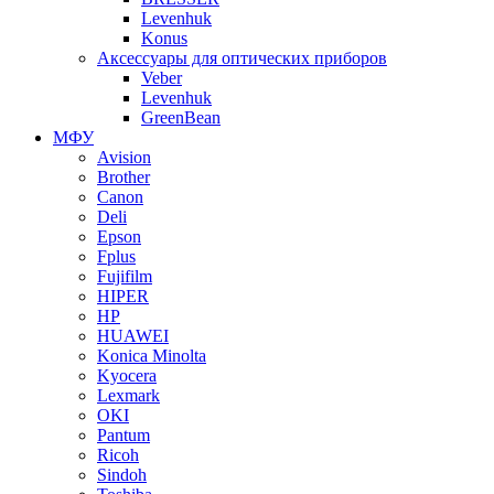
Levenhuk
Konus
Аксессуары для оптических приборов
Veber
Levenhuk
GreenBean
МФУ
Avision
Brother
Canon
Deli
Epson
Fplus
Fujifilm
HIPER
HP
HUAWEI
Konica Minolta
Kyocera
Lexmark
OKI
Pantum
Ricoh
Sindoh