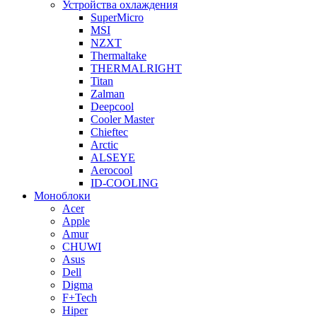
Устройства охлаждения
SuperMicro
MSI
NZXT
Thermaltake
THERMALRIGHT
Titan
Zalman
Deepcool
Cooler Master
Chieftec
Arctic
ALSEYE
Aerocool
ID-COOLING
Моноблоки
Acer
Apple
Amur
CHUWI
Asus
Dell
Digma
F+Tech
Hiper