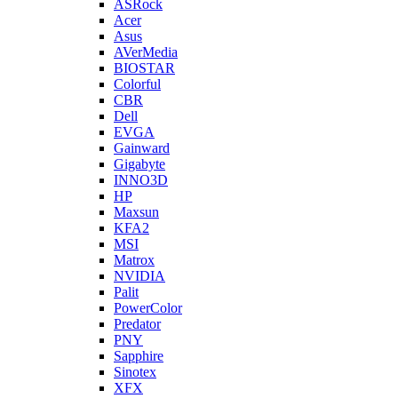
ASRock
Acer
Asus
AVerMedia
BIOSTAR
Colorful
CBR
Dell
EVGA
Gainward
Gigabyte
INNO3D
HP
Maxsun
KFA2
MSI
Matrox
NVIDIA
Palit
PowerColor
Predator
PNY
Sapphire
Sinotex
XFX