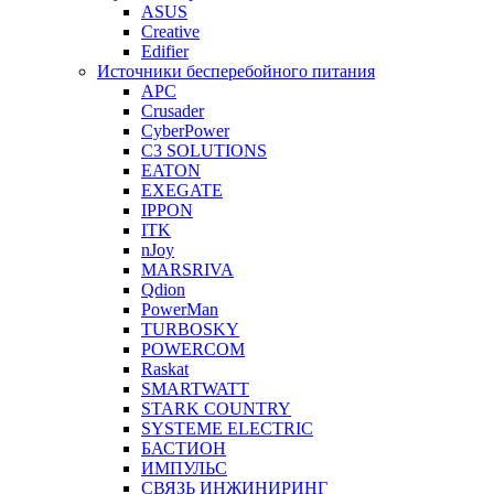
ASUS
Creative
Edifier
Источники бесперебойного питания
APC
Crusader
CyberPower
C3 SOLUTIONS
EATON
EXEGATE
IPPON
ITK
nJoy
MARSRIVA
Qdion
PowerMan
TURBOSKY
POWERCOM
Raskat
SMARTWATT
STARK COUNTRY
SYSTEME ELECTRIC
БАСТИОН
ИМПУЛЬС
СВЯЗЬ ИНЖИНИРИНГ