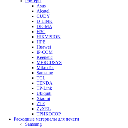
Роутеры
Asus
Alcatel
CUDY
D-LINK
DIGMA
H3C
HIKVISION
HPE
Huawei
IP-COM
Keenetic
MERCUSYS
MikroTik
Samsung
TCL
TENDA
TP-Link
Ubiquiti
Xiaomi
ZTE
ZyXEL
ТРИКОЛОР
Расходные материалы для печати
Samsung