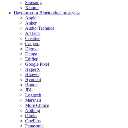
Samsung
Xiaomi
Наушники и Bluetooth-гарнитуры
Apple
Anker
Audio-Technica
A4Tech
Creative
Canyon
Digma
Deppa
Edifier
Google Pixel
HyperX
Huawei
Hyundai
Honor
JBL
Logitech
Marshall
More Choice
Nothing
Olmio
OnePlus
Panasonic