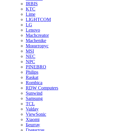
IRBIS
KTC
Lime
LIGHTCOM
LG
Lenovo
Machcreator
Machenike
Мониторус
MSI
NEC
NPC
PINEBRO
Philips
Raskat
Rombica
RDW Computers
Sunwind
Samsung
TCL
Valday
ViewSonic
Xiaomi
Бештау
Гравитон