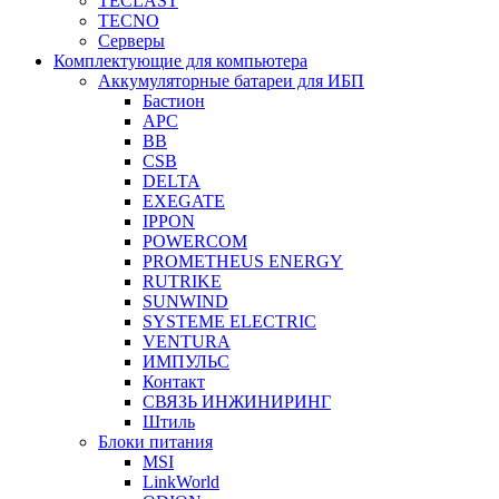
TECLAST
TECNO
Серверы
Комплектующие для компьютера
Аккумуляторные батареи для ИБП
Бастион
APC
BB
CSB
DELTA
EXEGATE
IPPON
POWERCOM
PROMETHEUS ENERGY
RUTRIKE
SUNWIND
SYSTEME ELECTRIC
VENTURA
ИМПУЛЬС
Контакт
СВЯЗЬ ИНЖИНИРИНГ
Штиль
Блоки питания
MSI
LinkWorld