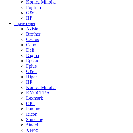
Konica Minolta
Fujifilm
G&G
HP
Принтеры
Avision
Brother
Cactus
Canon
Deli
Digma
Epson
Fplus
G&G
Hiper
HP
Konica Minolta
KYOCERA
Lexmark
OKI
Pantum
Ricoh
Samsung
Sindoh
Xerox