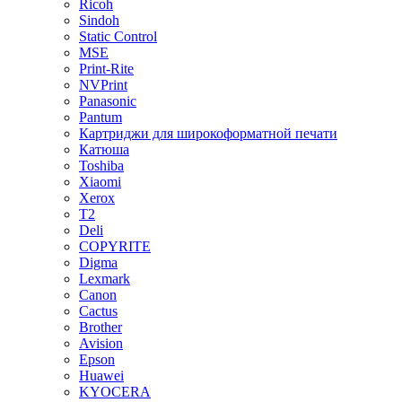
Ricoh
Sindoh
Static Control
MSE
Print-Rite
NVPrint
Panasonic
Pantum
Картриджи для широкоформатной печати
Катюша
Toshiba
Xiaomi
Xerox
T2
Deli
COPYRITE
Digma
Lexmark
Canon
Cactus
Brother
Avision
Epson
Huawei
KYOCERA