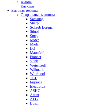
Xiaomi
Катюша
Бытовая техника
Стиральные машины
Samsung
Sharp
Schaub Lorenz
Stinol
Smeg
Midea
Miele
LG
Maunfeld
Pioneer
Vitek
Weissgauff
Willmark
Whirlpool
TCL
Бирюса
Electrolux
ASKO
Atlant
AEG
Bosch