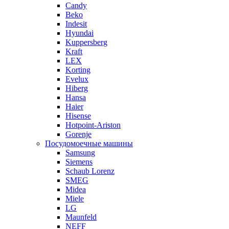
Candy
Beko
Indesit
Hyundai
Kuppersberg
Kraft
LEX
Korting
Evelux
Hiberg
Hansa
Haier
Hisense
Hotpoint-Ariston
Gorenje
Посудомоечные машины
Samsung
Siemens
Schaub Lorenz
SMEG
Midea
Miele
LG
Maunfeld
NEFF