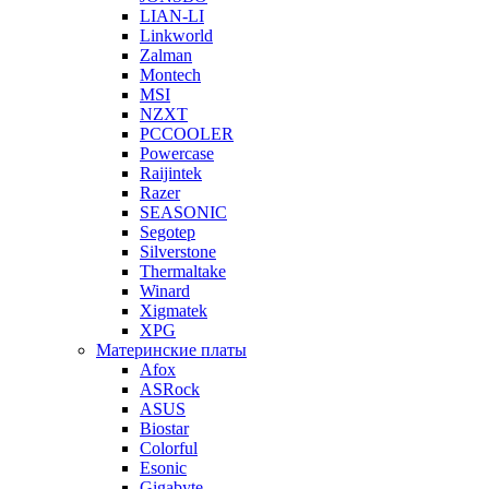
LIAN-LI
Linkworld
Zalman
Montech
MSI
NZXT
PCCOOLER
Powercase
Raijintek
Razer
SEASONIC
Segotep
Silverstone
Thermaltake
Winard
Xigmatek
XPG
Материнские платы
Afox
ASRock
ASUS
Biostar
Colorful
Esonic
Gigabyte