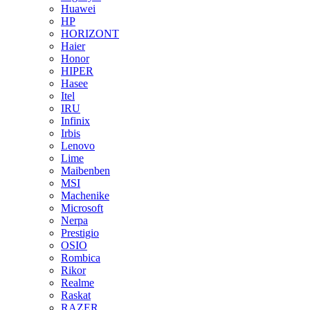
Huawei
HP
HORIZONT
Haier
Honor
HIPER
Hasee
Itel
IRU
Infinix
Irbis
Lenovo
Lime
Maibenben
MSI
Machenike
Microsoft
Nerpa
Prestigio
OSIO
Rombica
Rikor
Realme
Raskat
RAZER