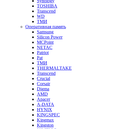
Synology
TOSHIBA
Transcend
WD
ТМИ
Оперативная память
Samsung
Silicon Power
MCPoint
NETAC
Patriot
Pat
ТМИ
THERMALTAKE
Transcend
Crucial
Corsair
Digma
AMD
Apacer
A-DATA
HYNIX
KINGSPEC
Kingmax
Kingston