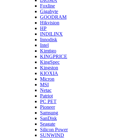
DIGMA
Foxline
Gigabyte
GOODRAM
Hikvision
HP
INDILINX
Innodisk
Intel
Kimtigo
KINGPRICE
KingSpec
Kingston
KIOXIA
Micron
MSI
Netac
Patriot
PC PET
Pioneer
Samsung
SanDisk
Seagate
Silicon Power
SUNWIND