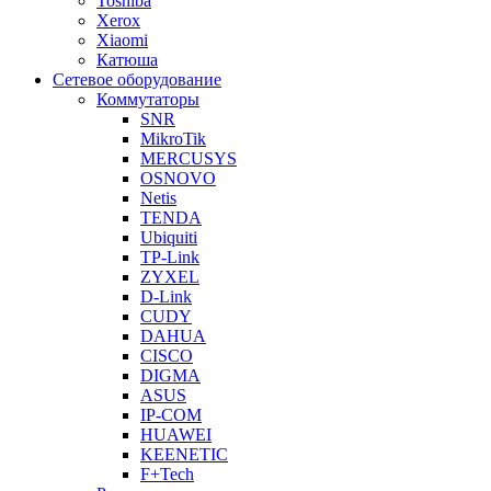
Toshiba
Xerox
Xiaomi
Катюша
Сетевое оборудование
Коммутаторы
SNR
MikroTik
MERCUSYS
OSNOVO
Netis
TENDA
Ubiquiti
TP-Link
ZYXEL
D-Link
CUDY
DAHUA
CISCO
DIGMA
ASUS
IP-COM
HUAWEI
KEENETIC
F+Tech