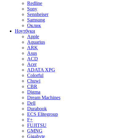
Redline
Sony
Sennheiser
Samsung
Оклик
Ноутбуки
Apple
Aquarius
ARK
Asus
ACD
Acer
ADATA XPG
Colorful
Chuwi
CBR
Digma
Dream Machines
Dell
Durabook
ECS Elitegroup
F+
FUJITSU
GMNG
Gigabyte