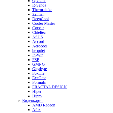
QDION
R-Senda
Thermaltake
Zalman
DeepCool
Cooler Master
Corsair
Chieftec
ASUS
Accord
Aerocool
be quiet
In-Win
FSP
GMNG
Gigabyte
Foxline
ExeGate
Formula
FRACTAL DESIGN
Hiper
Hipro
Видеокарты
AMD Radeon
Afox