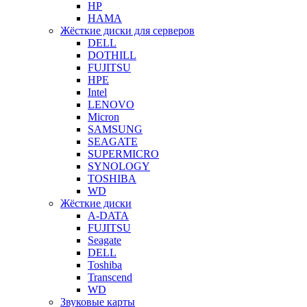
HP
HAMA
Жёсткие диски для серверов
DELL
DOTHILL
FUJITSU
HPE
Intel
LENOVO
Micron
SAMSUNG
SEAGATE
SUPERMICRO
SYNOLOGY
TOSHIBA
WD
Жёсткие диски
A-DATA
FUJITSU
Seagate
DELL
Toshiba
Transcend
WD
Звуковые карты