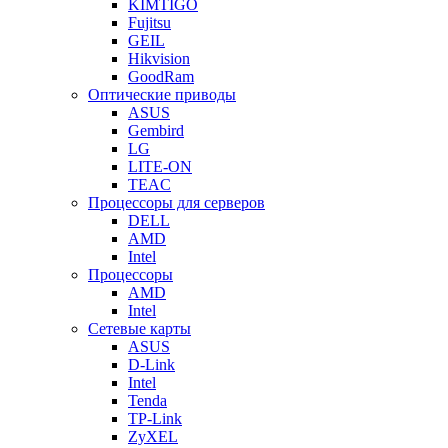
KIMTIGO
Fujitsu
GEIL
Hikvision
GoodRam
Оптические приводы
ASUS
Gembird
LG
LITE-ON
TEAC
Процессоры для серверов
DELL
AMD
Intel
Процессоры
AMD
Intel
Сетевые карты
ASUS
D-Link
Intel
Tenda
TP-Link
ZyXEL