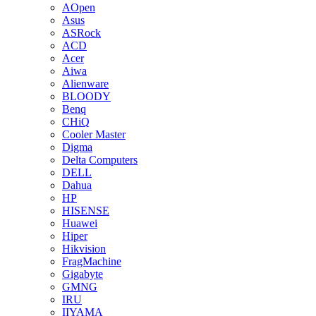
AOpen
Asus
ASRock
ACD
Acer
Aiwa
Alienware
BLOODY
Benq
CHiQ
Cooler Master
Digma
Delta Computers
DELL
Dahua
HP
HISENSE
Huawei
Hiper
Hikvision
FragMachine
Gigabyte
GMNG
IRU
IIYAMA