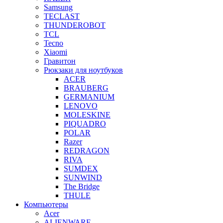
Samsung
TECLAST
THUNDEROBOT
TCL
Tecno
Xiaomi
Гравитон
Рюкзаки для ноутбуков
ACER
BRAUBERG
GERMANIUM
LENOVO
MOLESKINE
PIQUADRO
POLAR
Razer
REDRAGON
RIVA
SUMDEX
SUNWIND
The Bridge
THULE
Компьютеры
Acer
ALIENWARE