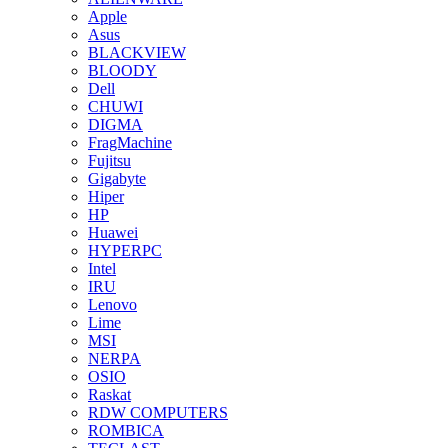
Apple
Asus
BLACKVIEW
BLOODY
Dell
CHUWI
DIGMA
FragMachine
Fujitsu
Gigabyte
Hiper
HP
Huawei
HYPERPC
Intel
IRU
Lenovo
Lime
MSI
NERPA
OSIO
Raskat
RDW COMPUTERS
ROMBICA