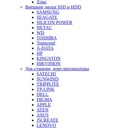
Zotac
Внешние диски SSD и HDD
SAMSUNG
SEAGATE
SILICON POWER
NETAC
WD
TOSHIBA
Transcend
A-DATA
HP
KINGSTON
HIKVISION
Док-станции, порт-репликаторы
SATECHI
SUNWIND
TRIPPLITE
TP-LINK
DELL
DIGMA
APPLE
ATEN
ASUS
J5CREATE
LENOVO