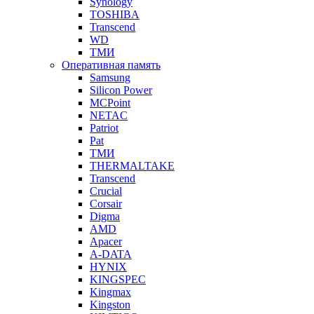
Synology
TOSHIBA
Transcend
WD
ТМИ
Оперативная память
Samsung
Silicon Power
MCPoint
NETAC
Patriot
Pat
ТМИ
THERMALTAKE
Transcend
Crucial
Corsair
Digma
AMD
Apacer
A-DATA
HYNIX
KINGSPEC
Kingmax
Kingston