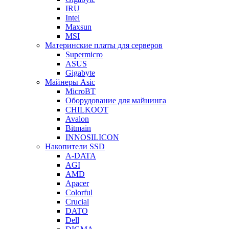
IRU
Intel
Maxsun
MSI
Материнские платы для серверов
Supermicro
ASUS
Gigabyte
Майнеры Asic
MicroBT
Оборудование для майнинга
CHILKOOT
Avalon
Bitmain
INNOSILICON
Накопители SSD
A-DATA
AGI
AMD
Apacer
Colorful
Crucial
DATO
Dell