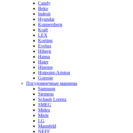
Candy
Beko
Indesit
Hyundai
Kuppersberg
Kraft
LEX
Korting
Evelux
Hiberg
Hansa
Haier
Hisense
Hotpoint-Ariston
Gorenje
Посудомоечные машины
Samsung
Siemens
Schaub Lorenz
SMEG
Midea
Miele
LG
Maunfeld
NEFF