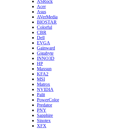
ASRock
Acer
Asus
AVerMedia
BIOSTAR
Colorful
CBR
Dell
EVGA
Gainward
Gigabyte
INNO3D
HP
Maxsun
KFA2
MSI
Matrox
NVIDIA
Palit
PowerColor
Predator
PNY
Sapphire
Sinotex
XFX