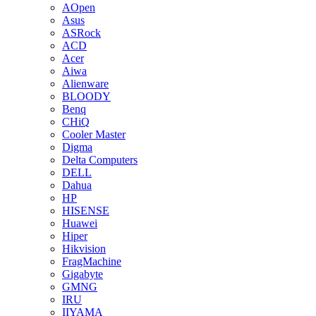
AOpen
Asus
ASRock
ACD
Acer
Aiwa
Alienware
BLOODY
Benq
CHiQ
Cooler Master
Digma
Delta Computers
DELL
Dahua
HP
HISENSE
Huawei
Hiper
Hikvision
FragMachine
Gigabyte
GMNG
IRU
IIYAMA