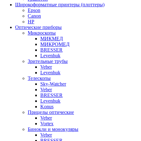
Широкоформатные принтеры (плоттеры)
Epson
Canon
HP
Оптические приборы
Микроскопы
МИКМЕД
МИКРОМЕД
BRESSER
Levenhuk
Зрительные трубы
Veber
Levenhuk
Телескопы
Sky-Watcher
Veber
BRESSER
Levenhuk
Konus
Прицелы оптические
Veber
Vortex
Бинокли и монокуляры
Veber
BRESSER