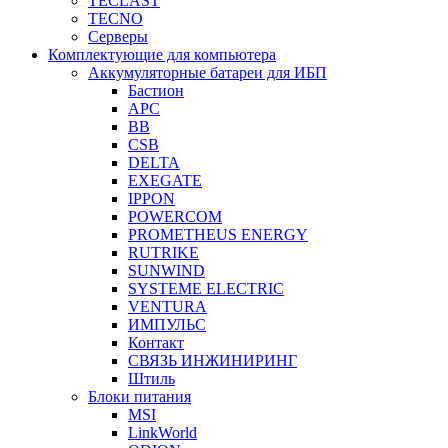
TECLAST
TECNO
Серверы
Комплектующие для компьютера
Аккумуляторные батареи для ИБП
Бастион
APC
BB
CSB
DELTA
EXEGATE
IPPON
POWERCOM
PROMETHEUS ENERGY
RUTRIKE
SUNWIND
SYSTEME ELECTRIC
VENTURA
ИМПУЛЬС
Контакт
СВЯЗЬ ИНЖИНИРИНГ
Штиль
Блоки питания
MSI
LinkWorld