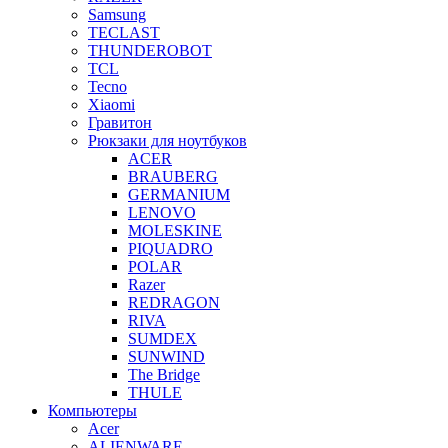
Samsung
TECLAST
THUNDEROBOT
TCL
Tecno
Xiaomi
Гравитон
Рюкзаки для ноутбуков
ACER
BRAUBERG
GERMANIUM
LENOVO
MOLESKINE
PIQUADRO
POLAR
Razer
REDRAGON
RIVA
SUMDEX
SUNWIND
The Bridge
THULE
Компьютеры
Acer
ALIENWARE