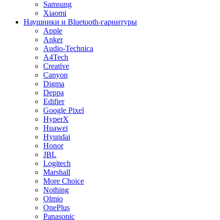
Samsung
Xiaomi
Наушники и Bluetooth-гарнитуры
Apple
Anker
Audio-Technica
A4Tech
Creative
Canyon
Digma
Deppa
Edifier
Google Pixel
HyperX
Huawei
Hyundai
Honor
JBL
Logitech
Marshall
More Choice
Nothing
Olmio
OnePlus
Panasonic