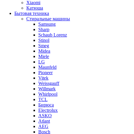
Xiaomi
Катюша
Бытовая техника
Стиральные машины
Samsung
Sharp
Schaub Lorenz
Stinol
Smeg
Midea
Miele
LG
Maunfeld
Pioneer
Vitek
Weissgauff
Willmark
Whirlpool
TCL
Бирюса
Electrolux
ASKO
Atlant
AEG
Bosch