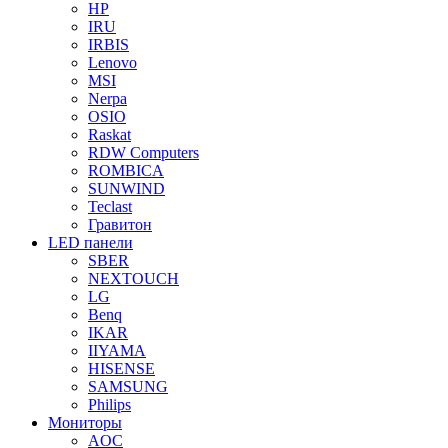
HP
IRU
IRBIS
Lenovo
MSI
Nerpa
OSIO
Raskat
RDW Computers
ROMBICA
SUNWIND
Teclast
Гравитон
LED панели
SBER
NEXTOUCH
LG
Benq
IKAR
IIYAMA
HISENSE
SAMSUNG
Philips
Мониторы
AOC