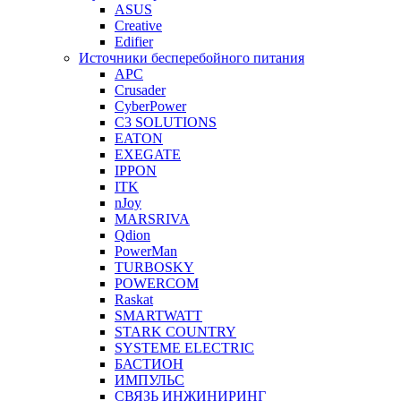
ASUS
Creative
Edifier
Источники бесперебойного питания
APC
Crusader
CyberPower
C3 SOLUTIONS
EATON
EXEGATE
IPPON
ITK
nJoy
MARSRIVA
Qdion
PowerMan
TURBOSKY
POWERCOM
Raskat
SMARTWATT
STARK COUNTRY
SYSTEME ELECTRIC
БАСТИОН
ИМПУЛЬС
СВЯЗЬ ИНЖИНИРИНГ