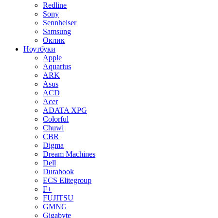
Redline
Sony
Sennheiser
Samsung
Оклик
Ноутбуки
Apple
Aquarius
ARK
Asus
ACD
Acer
ADATA XPG
Colorful
Chuwi
CBR
Digma
Dream Machines
Dell
Durabook
ECS Elitegroup
F+
FUJITSU
GMNG
Gigabyte