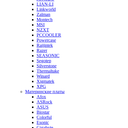
LIAN-LI
Linkworld
Zalman
Montech
MSI
NZXT
PCCOOLER
Powercase
Raijintek
Razer
SEASONIC
Segotep
Silverstone
Thermaltake
Winard
Xigmatek
XPG
Материнские платы
Afox
ASRock
ASUS
Biostar
Colorful
Esonic
Gigabyte