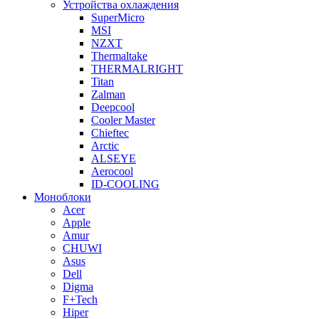
Устройства охлаждения
SuperMicro
MSI
NZXT
Thermaltake
THERMALRIGHT
Titan
Zalman
Deepcool
Cooler Master
Chieftec
Arctic
ALSEYE
Aerocool
ID-COOLING
Моноблоки
Acer
Apple
Amur
CHUWI
Asus
Dell
Digma
F+Tech
Hiper