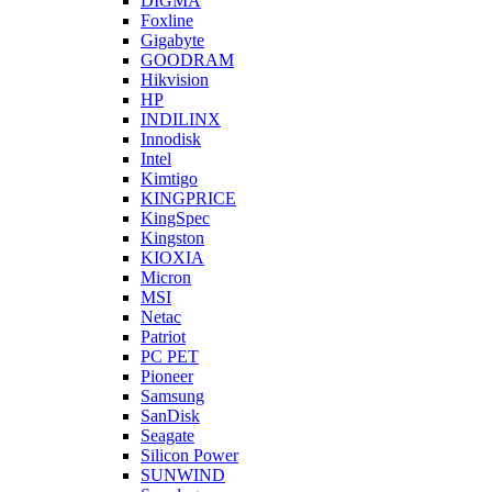
DIGMA
Foxline
Gigabyte
GOODRAM
Hikvision
HP
INDILINX
Innodisk
Intel
Kimtigo
KINGPRICE
KingSpec
Kingston
KIOXIA
Micron
MSI
Netac
Patriot
PC PET
Pioneer
Samsung
SanDisk
Seagate
Silicon Power
SUNWIND