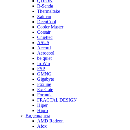
QDION
R-Senda
Thermaltake
Zalman
DeepCool
Cooler Master
Corsair
Chieftec
ASUS
Accord
Aerocool
be quiet
In-Win
FSP
GMNG
Gigabyte
Foxline
ExeGate
Formula
FRACTAL DESIGN
Hiper
Hipro
Видеокарты
AMD Radeon
Afox