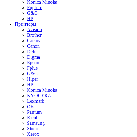
Konica Minolta
Fujifilm
G&G
HP
Принтеры
Avision
Brother
Cactus
Canon
Deli
Digma
Epson
Fplus
G&G
Hiper
HP
Konica Minolta
KYOCERA
Lexmark
OKI
Pantum
Ricoh
Samsung
Sindoh
Xerox