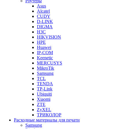
Роутеры
Asus
Alcatel
CUDY
D-LINK
DIGMA
H3C
HIKVISION
HPE
Huawei
IP-COM
Keenetic
MERCUSYS
MikroTik
Samsung
TCL
TENDA
TP-Link
Ubiquiti
Xiaomi
ZTE
ZyXEL
ТРИКОЛОР
Расходные материалы для печати
Samsung