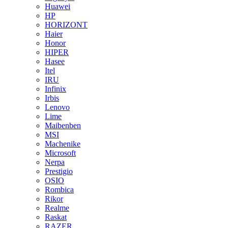
Huawei
HP
HORIZONT
Haier
Honor
HIPER
Hasee
Itel
IRU
Infinix
Irbis
Lenovo
Lime
Maibenben
MSI
Machenike
Microsoft
Nerpa
Prestigio
OSIO
Rombica
Rikor
Realme
Raskat
RAZER