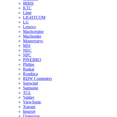
IRBIS
KTC
Lime
LIGHTCOM
LG
Lenovo
Machcreator
Machenike
Мониторус
MSI
NEC
NPC
PINEBRO
Philips
Raskat
Rombica
RDW Computers
Sunwind
Samsung
TCL
Valday
ViewSonic
Xiaomi
Бештау
Гравитон