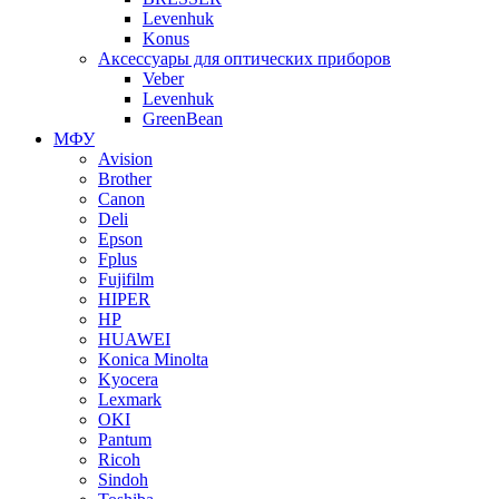
Levenhuk
Konus
Аксессуары для оптических приборов
Veber
Levenhuk
GreenBean
МФУ
Avision
Brother
Canon
Deli
Epson
Fplus
Fujifilm
HIPER
HP
HUAWEI
Konica Minolta
Kyocera
Lexmark
OKI
Pantum
Ricoh
Sindoh