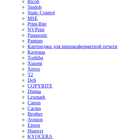
Ricoh
Sindoh
Static Control
MSE
Print-Rite
NVPrint
Panasonic
Pantum
Картриджи для широкоформатной печати
Катюша
Toshiba
Xiaomi
Xerox
T2
Deli
COPYRITE
Digma
Lexmark
Canon
Cactus
Brother
Avision
Epson
Huawei
KYOCERA