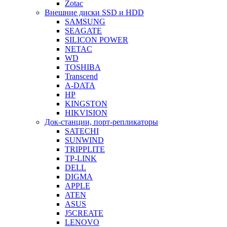
Zotac
Внешние диски SSD и HDD
SAMSUNG
SEAGATE
SILICON POWER
NETAC
WD
TOSHIBA
Transcend
A-DATA
HP
KINGSTON
HIKVISION
Док-станции, порт-репликаторы
SATECHI
SUNWIND
TRIPPLITE
TP-LINK
DELL
DIGMA
APPLE
ATEN
ASUS
J5CREATE
LENOVO