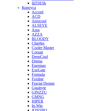
ШТИЛЬ
Корпуса
Accord
ACD
Aerocool
ALSEYE
Asus
AZZA
BLOODY
Chieftec
Cooler Master
Corsair
DeepCool
Digma
Enermax
ExeGate
Formula
Foxline
Fractal Design
Gigabyte
GINZZU
GMNG
HIPER
In-Win
JONSBO