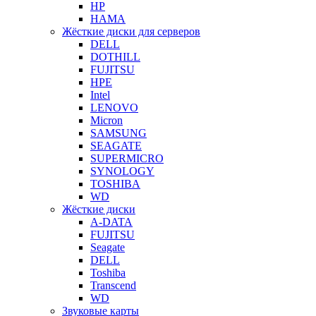
HP
HAMA
Жёсткие диски для серверов
DELL
DOTHILL
FUJITSU
HPE
Intel
LENOVO
Micron
SAMSUNG
SEAGATE
SUPERMICRO
SYNOLOGY
TOSHIBA
WD
Жёсткие диски
A-DATA
FUJITSU
Seagate
DELL
Toshiba
Transcend
WD
Звуковые карты