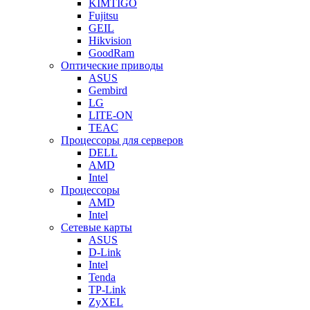
KIMTIGO
Fujitsu
GEIL
Hikvision
GoodRam
Оптические приводы
ASUS
Gembird
LG
LITE-ON
TEAC
Процессоры для серверов
DELL
AMD
Intel
Процессоры
AMD
Intel
Сетевые карты
ASUS
D-Link
Intel
Tenda
TP-Link
ZyXEL