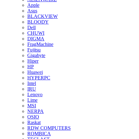
Apple
Asus
BLACKVIEW
BLOODY
Dell
CHUWI
DIGMA
FragMachine
Fujitsu
Gigabyte
Hiper
HP
Huawei
HYPERPC
Intel
IRU
Lenovo
Lime
MSI
NERPA
OSIO
Raskat
RDW COMPUTERS
ROMBICA