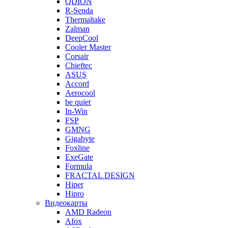
QDION
R-Senda
Thermaltake
Zalman
DeepCool
Cooler Master
Corsair
Chieftec
ASUS
Accord
Aerocool
be quiet
In-Win
FSP
GMNG
Gigabyte
Foxline
ExeGate
Formula
FRACTAL DESIGN
Hiper
Hipro
Видеокарты
AMD Radeon
Afox