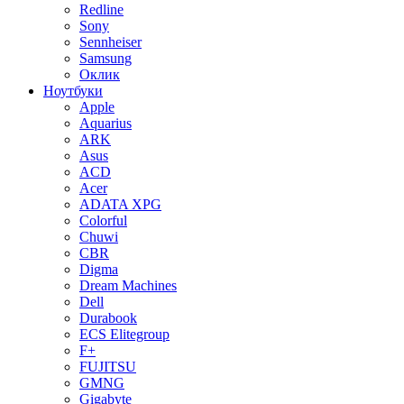
Redline
Sony
Sennheiser
Samsung
Оклик
Ноутбуки
Apple
Aquarius
ARK
Asus
ACD
Acer
ADATA XPG
Colorful
Chuwi
CBR
Digma
Dream Machines
Dell
Durabook
ECS Elitegroup
F+
FUJITSU
GMNG
Gigabyte