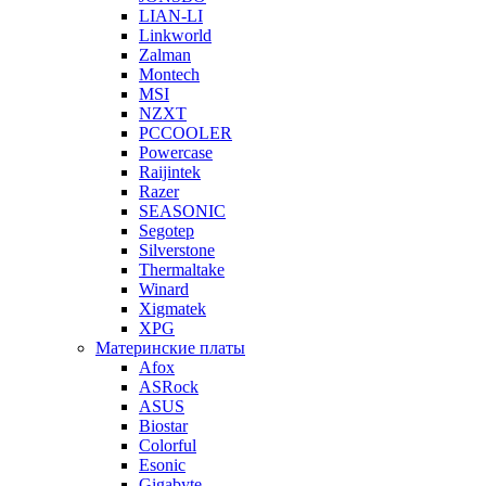
LIAN-LI
Linkworld
Zalman
Montech
MSI
NZXT
PCCOOLER
Powercase
Raijintek
Razer
SEASONIC
Segotep
Silverstone
Thermaltake
Winard
Xigmatek
XPG
Материнские платы
Afox
ASRock
ASUS
Biostar
Colorful
Esonic
Gigabyte