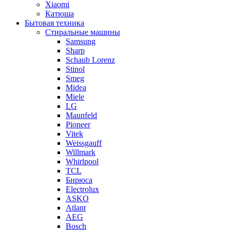
Xiaomi
Катюша
Бытовая техника
Стиральные машины
Samsung
Sharp
Schaub Lorenz
Stinol
Smeg
Midea
Miele
LG
Maunfeld
Pioneer
Vitek
Weissgauff
Willmark
Whirlpool
TCL
Бирюса
Electrolux
ASKO
Atlant
AEG
Bosch