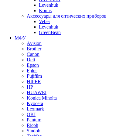
Levenhuk
Konus
Аксессуары для оптических приборов
Veber
Levenhuk
GreenBean
МФУ
Avision
Brother
Canon
Deli
Epson
Fplus
Fujifilm
HIPER
HP
HUAWEI
Konica Minolta
Kyocera
Lexmark
OKI
Pantum
Ricoh
Sindoh