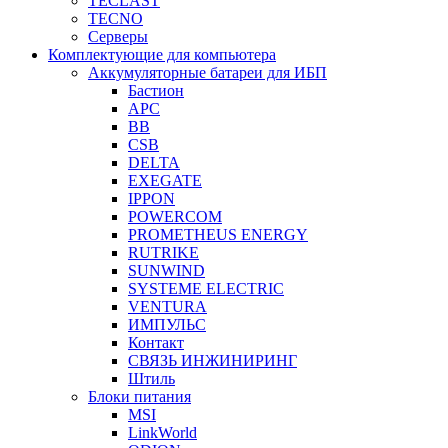
TECLAST
TECNO
Серверы
Комплектующие для компьютера
Аккумуляторные батареи для ИБП
Бастион
APC
BB
CSB
DELTA
EXEGATE
IPPON
POWERCOM
PROMETHEUS ENERGY
RUTRIKE
SUNWIND
SYSTEME ELECTRIC
VENTURA
ИМПУЛЬС
Контакт
СВЯЗЬ ИНЖИНИРИНГ
Штиль
Блоки питания
MSI
LinkWorld