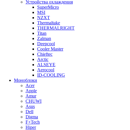
Устройства охлаждения
SuperMicro
MSI
NZXT
Thermaltake
THERMALRIGHT
Titan
Zalman
Deepcool
Cooler Master
Chieftec
Arctic
ALSEYE
Aerocool
ID-COOLING
Моноблоки
Acer
Apple
Amur
CHUWI
Asus
Dell
Digma
F+Tech
Hiper