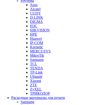
Роутеры
Asus
Alcatel
CUDY
D-LINK
DIGMA
H3C
HIKVISION
HPE
Huawei
IP-COM
Keenetic
MERCUSYS
MikroTik
Samsung
TCL
TENDA
TP-Link
Ubiquiti
Xiaomi
ZTE
ZyXEL
ТРИКОЛОР
Расходные материалы для печати
Samsung