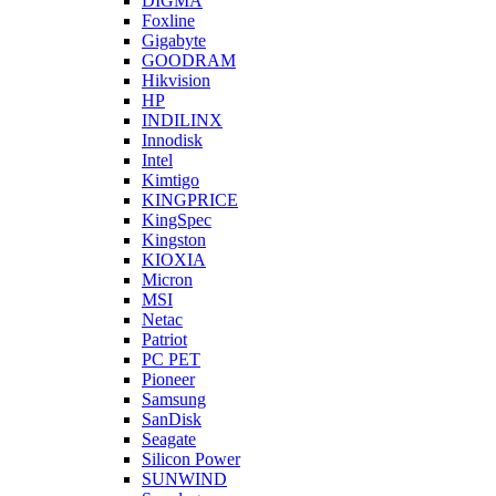
DIGMA
Foxline
Gigabyte
GOODRAM
Hikvision
HP
INDILINX
Innodisk
Intel
Kimtigo
KINGPRICE
KingSpec
Kingston
KIOXIA
Micron
MSI
Netac
Patriot
PC PET
Pioneer
Samsung
SanDisk
Seagate
Silicon Power
SUNWIND