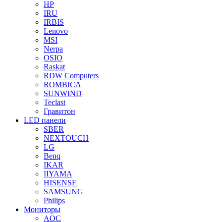
HP
IRU
IRBIS
Lenovo
MSI
Nerpa
OSIO
Raskat
RDW Computers
ROMBICA
SUNWIND
Teclast
Гравитон
LED панели
SBER
NEXTOUCH
LG
Benq
IKAR
IIYAMA
HISENSE
SAMSUNG
Philips
Мониторы
AOC