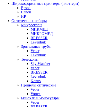
Широкоформатные принтеры (плоттеры)
Epson
Canon
HP
Оптические приборы
Микроскопы
МИКМЕД
МИКРОМЕД
BRESSER
Levenhuk
Зрительные трубы
Veber
Levenhuk
Телескопы
Sky-Watcher
Veber
BRESSER
Levenhuk
Konus
Прицелы оптические
Veber
Vortex
Бинокли и монокуляры
Veber
BRESSER