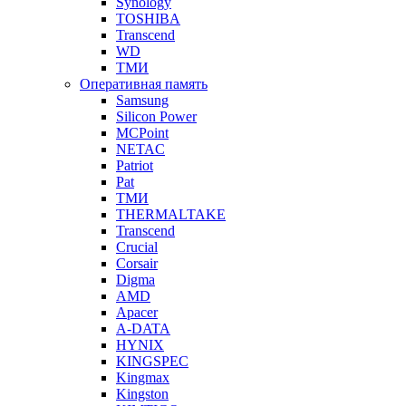
Synology
TOSHIBA
Transcend
WD
ТМИ
Оперативная память
Samsung
Silicon Power
MCPoint
NETAC
Patriot
Pat
ТМИ
THERMALTAKE
Transcend
Crucial
Corsair
Digma
AMD
Apacer
A-DATA
HYNIX
KINGSPEC
Kingmax
Kingston