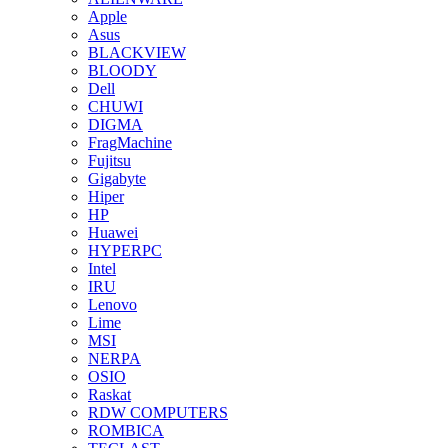
Apple
Asus
BLACKVIEW
BLOODY
Dell
CHUWI
DIGMA
FragMachine
Fujitsu
Gigabyte
Hiper
HP
Huawei
HYPERPC
Intel
IRU
Lenovo
Lime
MSI
NERPA
OSIO
Raskat
RDW COMPUTERS
ROMBICA