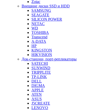
Zotac
Внешние диски SSD и HDD
SAMSUNG
SEAGATE
SILICON POWER
NETAC
WD
TOSHIBA
Transcend
A-DATA
HP
KINGSTON
HIKVISION
Док-станции, порт-репликаторы
SATECHI
SUNWIND
TRIPPLITE
TP-LINK
DELL
DIGMA
APPLE
ATEN
ASUS
J5CREATE
LENOVO