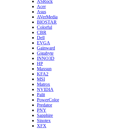
ASRock
Acer
Asus
AVerMedia
BIOSTAR
Colorful
CBR
Dell
EVGA
Gainward
Gigabyte
INNO3D
HP
Maxsun
KFA2
MSI
Matrox
NVIDIA
Palit
PowerColor
Predator
PNY
Sapphire
Sinotex
XFX