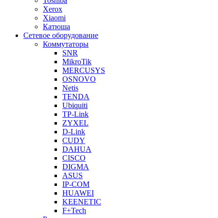
Toshiba
Xerox
Xiaomi
Катюша
Сетевое оборудование
Коммутаторы
SNR
MikroTik
MERCUSYS
OSNOVO
Netis
TENDA
Ubiquiti
TP-Link
ZYXEL
D-Link
CUDY
DAHUA
CISCO
DIGMA
ASUS
IP-COM
HUAWEI
KEENETIC
F+Tech