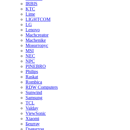
IRBIS
KTC
Lime
LIGHTCOM
LG
Lenovo
Machcreator
Machenike
Мониторус
MSI
NEC
NPC
PINEBRO
Philips
Raskat
Rombica
RDW Computers
Sunwind
Samsung
TCL
Valday
ViewSonic
Xiaomi
Бештау
Гравитон