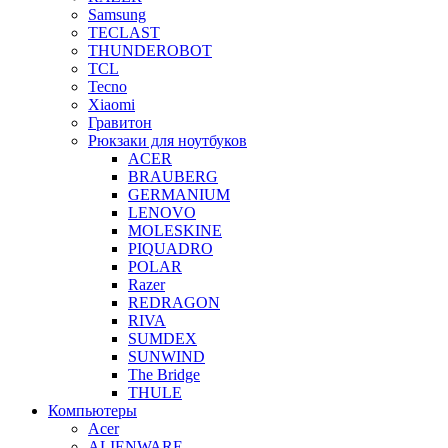
Samsung
TECLAST
THUNDEROBOT
TCL
Tecno
Xiaomi
Гравитон
Рюкзаки для ноутбуков
ACER
BRAUBERG
GERMANIUM
LENOVO
MOLESKINE
PIQUADRO
POLAR
Razer
REDRAGON
RIVA
SUMDEX
SUNWIND
The Bridge
THULE
Компьютеры
Acer
ALIENWARE