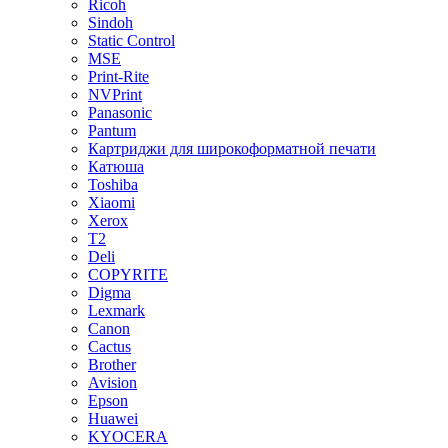
Ricoh
Sindoh
Static Control
MSE
Print-Rite
NVPrint
Panasonic
Pantum
Картриджи для широкоформатной печати
Катюша
Toshiba
Xiaomi
Xerox
T2
Deli
COPYRITE
Digma
Lexmark
Canon
Cactus
Brother
Avision
Epson
Huawei
KYOCERA