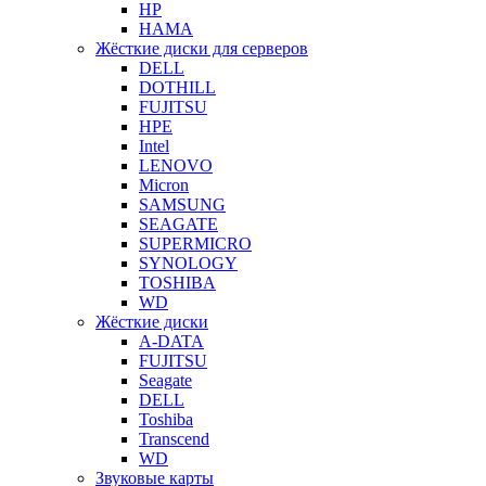
HP
HAMA
Жёсткие диски для серверов
DELL
DOTHILL
FUJITSU
HPE
Intel
LENOVO
Micron
SAMSUNG
SEAGATE
SUPERMICRO
SYNOLOGY
TOSHIBA
WD
Жёсткие диски
A-DATA
FUJITSU
Seagate
DELL
Toshiba
Transcend
WD
Звуковые карты