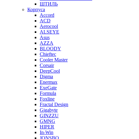
ШТИЛЬ
Корпуса
Accord
ACD
Aerocool
ALSEYE
Asus
AZZA
BLOODY
Chieftec
Cooler Master
Corsair
DeepCool
Digma
Enermax
ExeGate
Formula
Foxline
Fractal Design
Gigabyte
GINZZU
GMNG
HIPER
In-Win
JONSBO