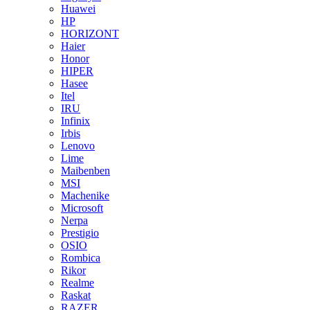
Huawei
HP
HORIZONT
Haier
Honor
HIPER
Hasee
Itel
IRU
Infinix
Irbis
Lenovo
Lime
Maibenben
MSI
Machenike
Microsoft
Nerpa
Prestigio
OSIO
Rombica
Rikor
Realme
Raskat
RAZER