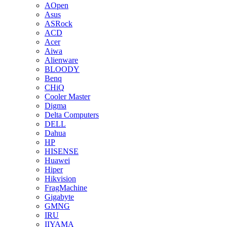
AOpen
Asus
ASRock
ACD
Acer
Aiwa
Alienware
BLOODY
Benq
CHiQ
Cooler Master
Digma
Delta Computers
DELL
Dahua
HP
HISENSE
Huawei
Hiper
Hikvision
FragMachine
Gigabyte
GMNG
IRU
IIYAMA