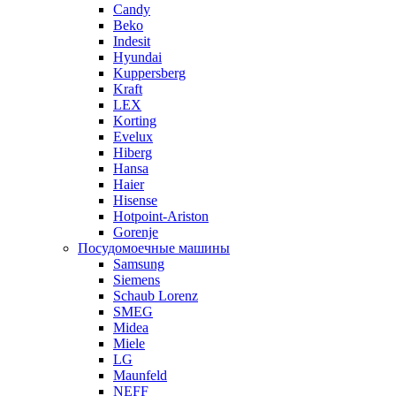
Candy
Beko
Indesit
Hyundai
Kuppersberg
Kraft
LEX
Korting
Evelux
Hiberg
Hansa
Haier
Hisense
Hotpoint-Ariston
Gorenje
Посудомоечные машины
Samsung
Siemens
Schaub Lorenz
SMEG
Midea
Miele
LG
Maunfeld
NEFF