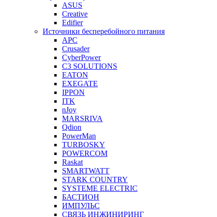
ASUS
Creative
Edifier
Источники бесперебойного питания
APC
Crusader
CyberPower
C3 SOLUTIONS
EATON
EXEGATE
IPPON
ITK
nJoy
MARSRIVA
Qdion
PowerMan
TURBOSKY
POWERCOM
Raskat
SMARTWATT
STARK COUNTRY
SYSTEME ELECTRIC
БАСТИОН
ИМПУЛЬС
СВЯЗЬ ИНЖИНИРИНГ