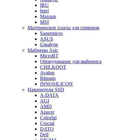
IRU
Intel
Maxsun
MSI
Материнские платы для серверов
Supermicro
ASUS
Gigabyte
Майнеры Asic
MicroBT
Оборудование для майнинга
CHILKOOT
Avalon
Bitmain
INNOSILICON
Накопители SSD
A-DATA
AGI
AMD
Apacer
Colorful
Crucial
DATO
Dell