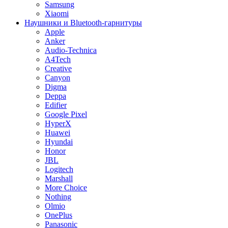
Samsung
Xiaomi
Наушники и Bluetooth-гарнитуры
Apple
Anker
Audio-Technica
A4Tech
Creative
Canyon
Digma
Deppa
Edifier
Google Pixel
HyperX
Huawei
Hyundai
Honor
JBL
Logitech
Marshall
More Choice
Nothing
Olmio
OnePlus
Panasonic