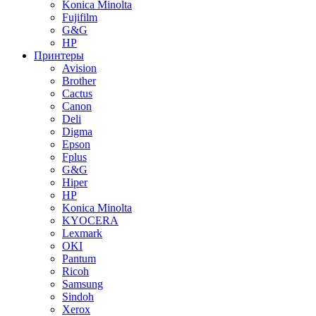
Konica Minolta
Fujifilm
G&G
HP
Принтеры
Avision
Brother
Cactus
Canon
Deli
Digma
Epson
Fplus
G&G
Hiper
HP
Konica Minolta
KYOCERA
Lexmark
OKI
Pantum
Ricoh
Samsung
Sindoh
Xerox