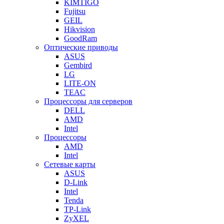
KIMTIGO
Fujitsu
GEIL
Hikvision
GoodRam
Оптические приводы
ASUS
Gembird
LG
LITE-ON
TEAC
Процессоры для серверов
DELL
AMD
Intel
Процессоры
AMD
Intel
Сетевые карты
ASUS
D-Link
Intel
Tenda
TP-Link
ZyXEL