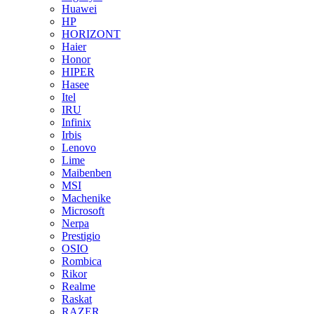
Huawei
HP
HORIZONT
Haier
Honor
HIPER
Hasee
Itel
IRU
Infinix
Irbis
Lenovo
Lime
Maibenben
MSI
Machenike
Microsoft
Nerpa
Prestigio
OSIO
Rombica
Rikor
Realme
Raskat
RAZER