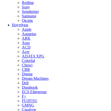
Redline
Sony
Sennheiser
Samsung
Оклик
Ноутбуки
Apple
Aquarius
ARK
Asus
ACD
Acer
ADATA XPG
Colorful
Chuwi
CBR
Digma
Dream Machines
Dell
Durabook
ECS Elitegroup
F+
FUJITSU
GMNG
Gigabyte