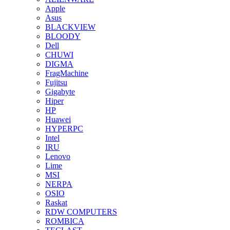
Apple
Asus
BLACKVIEW
BLOODY
Dell
CHUWI
DIGMA
FragMachine
Fujitsu
Gigabyte
Hiper
HP
Huawei
HYPERPC
Intel
IRU
Lenovo
Lime
MSI
NERPA
OSIO
Raskat
RDW COMPUTERS
ROMBICA