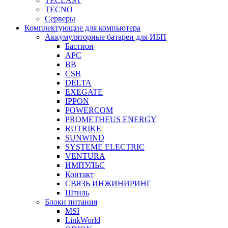
TECLAST
TECNO
Серверы
Комплектующие для компьютера
Аккумуляторные батареи для ИБП
Бастион
APC
BB
CSB
DELTA
EXEGATE
IPPON
POWERCOM
PROMETHEUS ENERGY
RUTRIKE
SUNWIND
SYSTEME ELECTRIC
VENTURA
ИМПУЛЬС
Контакт
СВЯЗЬ ИНЖИНИРИНГ
Штиль
Блоки питания
MSI
LinkWorld