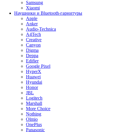
Samsung
Xiaomi
Наушники и Bluetooth-гарнитуры
Apple
Anker
Audio-Technica
A4Tech
Creative
Canyon
Digma
Deppa
Edifier
Google Pixel
HyperX
Huawei
Hyundai
Honor
JBL
Logitech
Marshall
More Choice
Nothing
Olmio
OnePlus
Panasonic