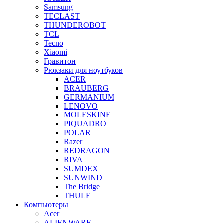
Samsung
TECLAST
THUNDEROBOT
TCL
Tecno
Xiaomi
Гравитон
Рюкзаки для ноутбуков
ACER
BRAUBERG
GERMANIUM
LENOVO
MOLESKINE
PIQUADRO
POLAR
Razer
REDRAGON
RIVA
SUMDEX
SUNWIND
The Bridge
THULE
Компьютеры
Acer
ALIENWARE