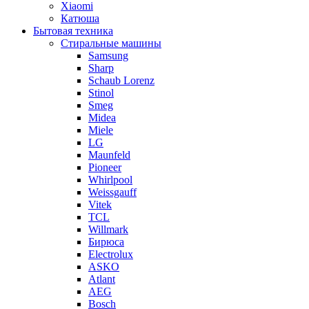
Xiaomi
Катюша
Бытовая техника
Стиральные машины
Samsung
Sharp
Schaub Lorenz
Stinol
Smeg
Midea
Miele
LG
Maunfeld
Pioneer
Whirlpool
Weissgauff
Vitek
TCL
Willmark
Бирюса
Electrolux
ASKO
Atlant
AEG
Bosch