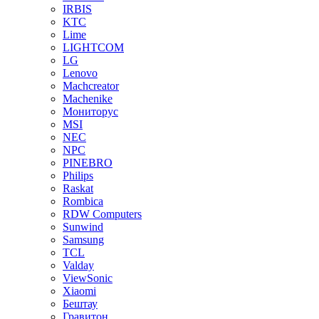
IRBIS
KTC
Lime
LIGHTCOM
LG
Lenovo
Machcreator
Machenike
Мониторус
MSI
NEC
NPC
PINEBRO
Philips
Raskat
Rombica
RDW Computers
Sunwind
Samsung
TCL
Valday
ViewSonic
Xiaomi
Бештау
Гравитон