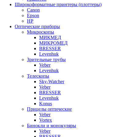
Широкоформатные принтеры (плоттеры)
Canon
Epson
HP
Оптические приборы
Микроскопы
МИКМЕД
МИКРОМЕД
BRESSER
Levenhuk
Зрительные трубы
Veber
Levenhuk
Телескопы
Sky-Watcher
Veber
BRESSER
Levenhuk
Konus
Прицелы оптические
Veber
Vortex
Бинокли и монокуляры
Veber
BRESSER