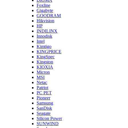
DIGMA
Foxline
Gigabyte
GOODRAM
Hikvision
HP
INDILINX
Innodisk
Intel
Kimtigo
KINGPRICE
KingSpec
Kingston
KIOXIA
Micron
MSI
Netac
Patriot
PC PET
Pioneer
Samsung
SanDisk
Seagate
Silicon Power
SUNWIND