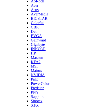
ASRock
Acer
Asus
AVerMedia
BIOSTAR
Colorful
CBR
Dell
EVGA
Gainward
Gigabyte
INNO3D
HP
Maxsun
KFA2
MSI
Matrox
NVIDIA
Palit
PowerColor
Predator
PNY
Sapphire
Sinotex
XFX