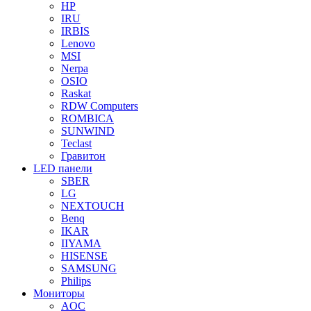
HP
IRU
IRBIS
Lenovo
MSI
Nerpa
OSIO
Raskat
RDW Computers
ROMBICA
SUNWIND
Teclast
Гравитон
LED панели
SBER
LG
NEXTOUCH
Benq
IKAR
IIYAMA
HISENSE
SAMSUNG
Philips
Мониторы
AOC