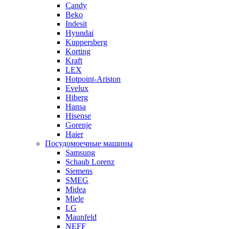
Candy
Beko
Indesit
Hyundai
Kuppersberg
Korting
Kraft
LEX
Hotpoint-Ariston
Evelux
Hiberg
Hansa
Hisense
Gorenje
Haier
Посудомоечные машины
Samsung
Schaub Lorenz
Siemens
SMEG
Midea
Miele
LG
Maunfeld
NEFF