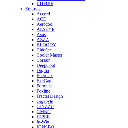
ШТИЛЬ
Корпуса
Accord
ACD
Aerocool
ALSEYE
Asus
AZZA
BLOODY
Chieftec
Cooler Master
Corsair
DeepCool
Digma
Enermax
ExeGate
Formula
Foxline
Fractal Design
Gigabyte
GINZZU
GMNG
HIPER
In-Win
JONSBO