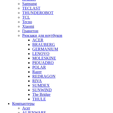
Samsung
TECLAST
THUNDEROBOT
TCL
Tecno
Xiaomi
Гравитон
Рюкзаки для ноутбуков
ACER
BRAUBERG
GERMANIUM
LENOVO
MOLESKINE
PIQUADRO
POLAR
Razer
REDRAGON
RIVA
SUMDEX
SUNWIND
The Bridge
THULE
Компьютеры
Acer
ALIENWARE