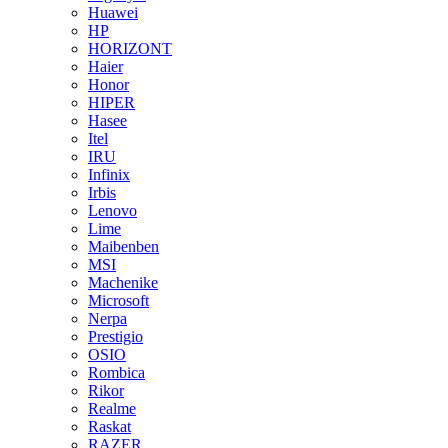
Huawei
HP
HORIZONT
Haier
Honor
HIPER
Hasee
Itel
IRU
Infinix
Irbis
Lenovo
Lime
Maibenben
MSI
Machenike
Microsoft
Nerpa
Prestigio
OSIO
Rombica
Rikor
Realme
Raskat
RAZER