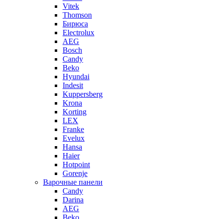
Vitek
Thomson
Бирюса
Electrolux
AEG
Bosch
Candy
Beko
Hyundai
Indesit
Kuppersberg
Krona
Korting
LEX
Franke
Evelux
Hansa
Haier
Hotpoint
Gorenje
Варочные панели
Candy
Darina
AEG
Beko