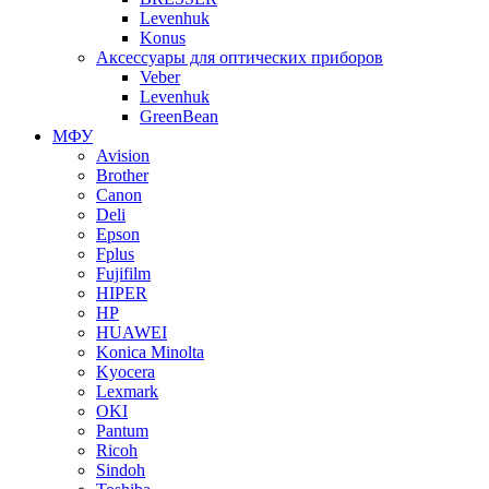
Levenhuk
Konus
Аксессуары для оптических приборов
Veber
Levenhuk
GreenBean
МФУ
Avision
Brother
Canon
Deli
Epson
Fplus
Fujifilm
HIPER
HP
HUAWEI
Konica Minolta
Kyocera
Lexmark
OKI
Pantum
Ricoh
Sindoh