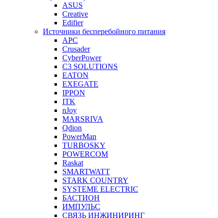
ASUS
Creative
Edifier
Источники бесперебойного питания
APC
Crusader
CyberPower
C3 SOLUTIONS
EATON
EXEGATE
IPPON
ITK
nJoy
MARSRIVA
Qdion
PowerMan
TURBOSKY
POWERCOM
Raskat
SMARTWATT
STARK COUNTRY
SYSTEME ELECTRIC
БАСТИОН
ИМПУЛЬС
СВЯЗЬ ИНЖИНИРИНГ