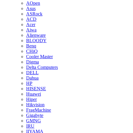
AOpen
Asus
ASRock
ACD
Acer
Aiwa
Alienware
BLOODY
Benq
CHiQ
Cooler Master
Digma
Delta Computers
DELL
Dahua
HP
HISENSE
Huawei
Hiper
Hikvision
FragMachine
Gigabyte
GMNG
IRU
IIYAMA