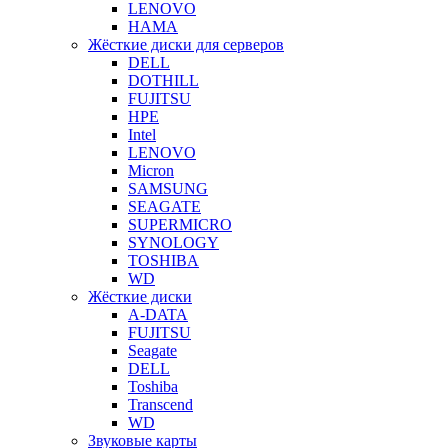
LENOVO
HAMA
Жёсткие диски для серверов
DELL
DOTHILL
FUJITSU
HPE
Intel
LENOVO
Micron
SAMSUNG
SEAGATE
SUPERMICRO
SYNOLOGY
TOSHIBA
WD
Жёсткие диски
A-DATA
FUJITSU
Seagate
DELL
Toshiba
Transcend
WD
Звуковые карты