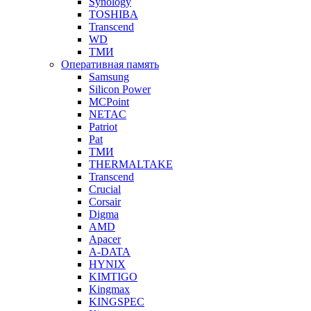
Synology
TOSHIBA
Transcend
WD
ТМИ
Оперативная память
Samsung
Silicon Power
MCPoint
NETAC
Patriot
Pat
ТМИ
THERMALTAKE
Transcend
Crucial
Corsair
Digma
AMD
Apacer
A-DATA
HYNIX
KIMTIGO
Kingmax
KINGSPEC