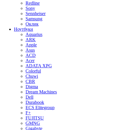
Redline
Sony
Sennheiser
Samsung
Оклик
Ноутбуки
Aquarius
ARK
Apple
Asus
ACD
Acer
ADATA XPG
Colorful
Chuwi
CBR
Digma
Dream Machines
Dell
Durabook
ECS Elitegroup
F+
FUJITSU
GMNG
Gigabyte