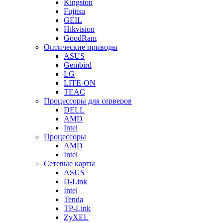
Kingston
Fujitsu
GEIL
Hikvision
GoodRam
Оптические приводы
ASUS
Gembird
LG
LITE-ON
TEAC
Процессоры для серверов
DELL
AMD
Intel
Процессоры
AMD
Intel
Сетевые карты
ASUS
D-Link
Intel
Tenda
TP-Link
ZyXEL