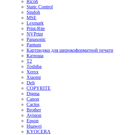
Ricoh
Static Control
Sindoh
MSE
Lexmark
Print-Rite
NVPrint
Panasonic
Pantum
Картриджи для широкоформатной печати
Катюша
T2
Toshiba
Xerox
Xiaomi
Deli
COPYRITE
Digma
Canon
Cactus
Brother
Avision
Epson
Huawei
KYOCERA