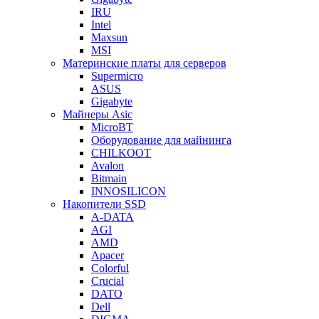
IRU
Intel
Maxsun
MSI
Материнские платы для серверов
Supermicro
ASUS
Gigabyte
Майнеры Asic
MicroBT
Оборудование для майнинга
CHILKOOT
Avalon
Bitmain
INNOSILICON
Накопители SSD
A-DATA
AGI
AMD
Apacer
Colorful
Crucial
DATO
Dell