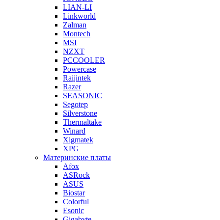
LIAN-LI
Linkworld
Zalman
Montech
MSI
NZXT
PCCOOLER
Powercase
Raijintek
Razer
SEASONIC
Segotep
Silverstone
Thermaltake
Winard
Xigmatek
XPG
Материнские платы
Afox
ASRock
ASUS
Biostar
Colorful
Esonic
Gigabyte