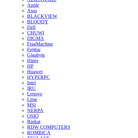
Apple
Asus
BLACKVIEW
BLOODY
Dell
CHUWI
DIGMA
FragMachine
Fujitsu
Gigabyte
Hiper
HP
Huawei
HYPERPC
Intel
IRU
Lenovo
Lime
MSI
NERPA
OSIO
Raskat
RDW COMPUTERS
ROMBICA