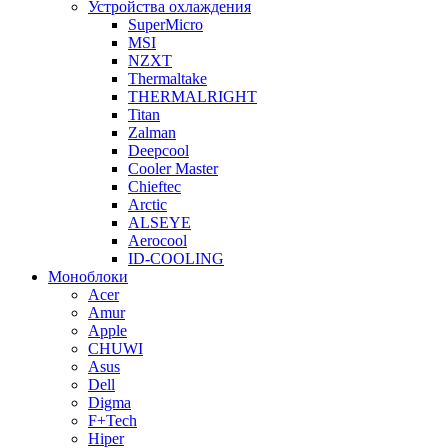
Устройства охлаждения
SuperMicro
MSI
NZXT
Thermaltake
THERMALRIGHT
Titan
Zalman
Deepcool
Cooler Master
Chieftec
Arctic
ALSEYE
Aerocool
ID-COOLING
Моноблоки
Acer
Amur
Apple
CHUWI
Asus
Dell
Digma
F+Tech
Hiper