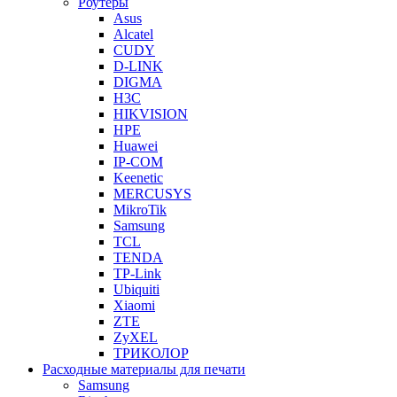
Роутеры
Asus
Alcatel
CUDY
D-LINK
DIGMA
H3C
HIKVISION
HPE
Huawei
IP-COM
Keenetic
MERCUSYS
MikroTik
Samsung
TCL
TENDA
TP-Link
Ubiquiti
Xiaomi
ZTE
ZyXEL
ТРИКОЛОР
Расходные материалы для печати
Samsung