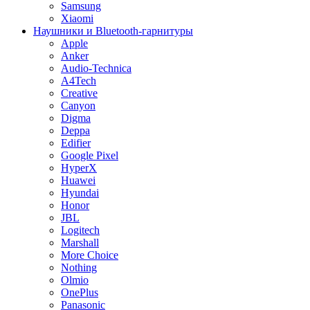
Samsung
Xiaomi
Наушники и Bluetooth-гарнитуры
Apple
Anker
Audio-Technica
A4Tech
Creative
Canyon
Digma
Deppa
Edifier
Google Pixel
HyperX
Huawei
Hyundai
Honor
JBL
Logitech
Marshall
More Choice
Nothing
Olmio
OnePlus
Panasonic