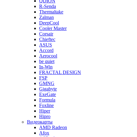
QDION
R-Senda
Thermaltake
Zalman
DeepCool
Cooler Master
Corsair
Chieftec
ASUS
Accord
Aerocool
be quiet
In-Win
FRACTAL DESIGN
FSP
GMNG
Gigabyte
ExeGate
Formula
Foxline
Hiper
Hipro
Видеокарты
AMD Radeon
Afox