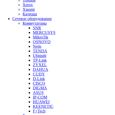
Toshiba
Xerox
Xiaomi
Катюша
Сетевое оборудование
Коммутаторы
SNR
MERCUSYS
MikroTik
OSNOVO
Netis
TENDA
Ubiquiti
TP-Link
ZYXEL
DAHUA
CUDY
D-Link
CISCO
DIGMA
ASUS
IP-COM
HUAWEI
KEENETIC
F+Tech