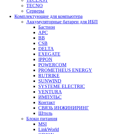
TECLAST
TECNO
Серверы
Комплектующие для компьютера
Аккумуляторные батареи для ИБП
Бастион
APC
BB
CSB
DELTA
EXEGATE
IPPON
POWERCOM
PROMETHEUS ENERGY
RUTRIKE
SUNWIND
SYSTEME ELECTRIC
VENTURA
ИМПУЛЬС
Контакт
СВЯЗЬ ИНЖИНИРИНГ
Штиль
Блоки питания
MSI
LinkWorld