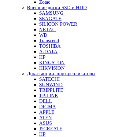
Zotac
Внешние диски SSD и HDD
SAMSUNG
SEAGATE
SILICON POWER
NETAC
WD
Transcend
TOSHIBA
A-DATA
HP
KINGSTON
HIKVISION
Док-станции, порт-репликаторы
SATECHI
SUNWIND
TRIPPLITE
TP-LINK
DELL
DIGMA
APPLE
ATEN
ASUS
J5CREATE
HP