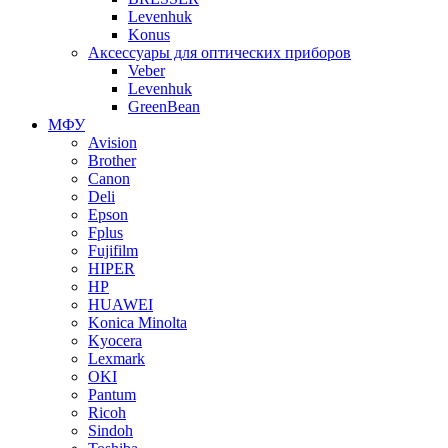
Levenhuk
Konus
Аксессуары для оптических приборов
Veber
Levenhuk
GreenBean
МФУ
Avision
Brother
Canon
Deli
Epson
Fplus
Fujifilm
HIPER
HP
HUAWEI
Konica Minolta
Kyocera
Lexmark
OKI
Pantum
Ricoh
Sindoh