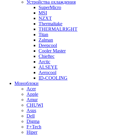
Устройства охлаждения
SuperMicro
MSI
NZXT
Thermaltake
THERMALRIGHT
Titan
Zalman
Deepcool
Cooler Master
Chieftec
Arctic
ALSEYE
Aerocool
ID-COOLING
Моноблоки
Acer
Apple
Amur
CHUWI
Asus
Dell
Digma
F+Tech
Hiper