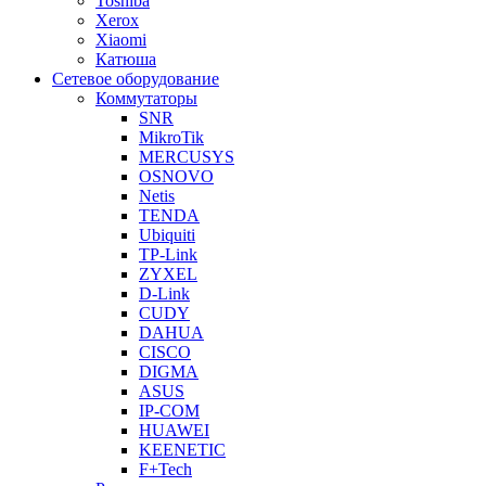
Toshiba
Xerox
Xiaomi
Катюша
Сетевое оборудование
Коммутаторы
SNR
MikroTik
MERCUSYS
OSNOVO
Netis
TENDA
Ubiquiti
TP-Link
ZYXEL
D-Link
CUDY
DAHUA
CISCO
DIGMA
ASUS
IP-COM
HUAWEI
KEENETIC
F+Tech