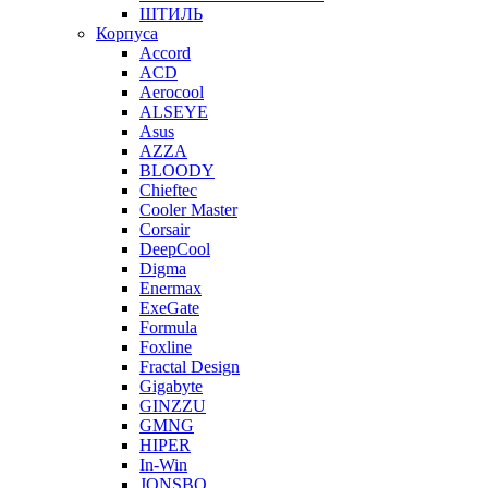
ШТИЛЬ
Корпуса
Accord
ACD
Aerocool
ALSEYE
Asus
AZZA
BLOODY
Chieftec
Cooler Master
Corsair
DeepCool
Digma
Enermax
ExeGate
Formula
Foxline
Fractal Design
Gigabyte
GINZZU
GMNG
HIPER
In-Win
JONSBO