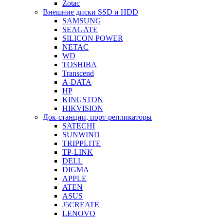
Zotac
Внешние диски SSD и HDD
SAMSUNG
SEAGATE
SILICON POWER
NETAC
WD
TOSHIBA
Transcend
A-DATA
HP
KINGSTON
HIKVISION
Док-станции, порт-репликаторы
SATECHI
SUNWIND
TRIPPLITE
TP-LINK
DELL
DIGMA
APPLE
ATEN
ASUS
J5CREATE
LENOVO