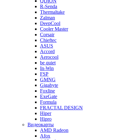
QDION
R-Senda
Thermaltake
Zalman
DeepCool
Cooler Master
Corsair
Chieftec
ASUS
Accord
Aerocool
be quiet
In-Win
FSP
GMNG
Gigabyte
Foxline
ExeGate
Formula
FRACTAL DESIGN
Hiper
Hipro
Видеокарты
AMD Radeon
Afox