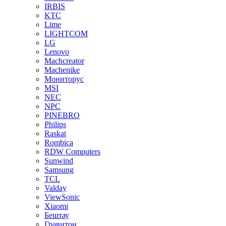
IRBIS
KTC
Lime
LIGHTCOM
LG
Lenovo
Machcreator
Machenike
Мониторус
MSI
NEC
NPC
PINEBRO
Philips
Raskat
Rombica
RDW Computers
Sunwind
Samsung
TCL
Valday
ViewSonic
Xiaomi
Бештау
Гравитон