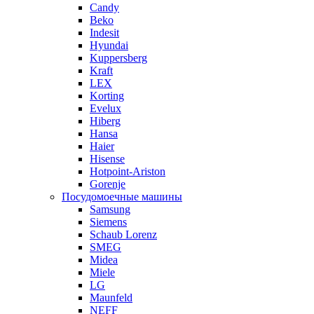
Candy
Beko
Indesit
Hyundai
Kuppersberg
Kraft
LEX
Korting
Evelux
Hiberg
Hansa
Haier
Hisense
Hotpoint-Ariston
Gorenje
Посудомоечные машины
Samsung
Siemens
Schaub Lorenz
SMEG
Midea
Miele
LG
Maunfeld
NEFF