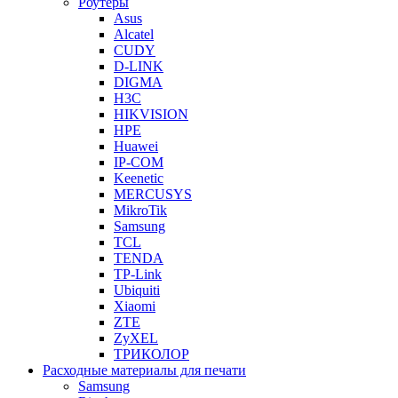
Роутеры
Asus
Alcatel
CUDY
D-LINK
DIGMA
H3C
HIKVISION
HPE
Huawei
IP-COM
Keenetic
MERCUSYS
MikroTik
Samsung
TCL
TENDA
TP-Link
Ubiquiti
Xiaomi
ZTE
ZyXEL
ТРИКОЛОР
Расходные материалы для печати
Samsung