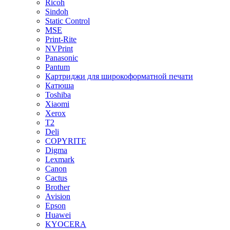
Ricoh
Sindoh
Static Control
MSE
Print-Rite
NVPrint
Panasonic
Pantum
Картриджи для широкоформатной печати
Катюша
Toshiba
Xiaomi
Xerox
T2
Deli
COPYRITE
Digma
Lexmark
Canon
Cactus
Brother
Avision
Epson
Huawei
KYOCERA