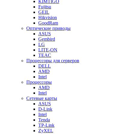
KIMTIGO
Fujitsu
GEIL
Hikvision
GoodRam
Оптические приводы
ASUS
Gembird
LG
LITE-ON
TEAC
Процессоры для серверов
DELL
AMD
Intel
Процессоры
AMD
Intel
Сетевые карты
ASUS
D-Link
Intel
Tenda
TP-Link
ZyXEL