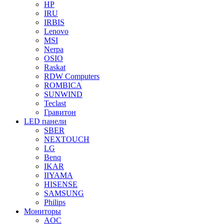
HP
IRU
IRBIS
Lenovo
MSI
Nerpa
OSIO
Raskat
RDW Computers
ROMBICA
SUNWIND
Teclast
Гравитон
LED панели
SBER
NEXTOUCH
LG
Benq
IKAR
IIYAMA
HISENSE
SAMSUNG
Philips
Мониторы
AOC