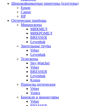
Широкоформатные принтеры (плоттеры)
Epson
Canon
HP
Оптические приборы
Микроскопы
МИКМЕД
МИКРОМЕД
BRESSER
Levenhuk
Зрительные трубы
Veber
Levenhuk
Телескопы
Sky-Watcher
Veber
BRESSER
Levenhuk
Konus
Прицелы оптические
Veber
Vortex
Бинокли и монокуляры
Veber
BRESSER