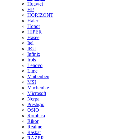
Huawei
HP
HORIZONT
Haier
Honor
HIPER
Hasee
Itel
IRU
Infinix
Irbis
Lenovo
Lime
Maibenben
MSI
Machenike
Microsoft
Nerpa
Prestigio
OSIO
Rombica
Rikor
Realme
Raskat
RAZER