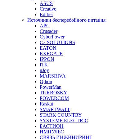
ASUS
Creative
Edifier
Источники бесперебойного питания
APC
Crusader
CyberPower
C3 SOLUTIONS
EATON
EXEGATE
IPPON
ITK
nJoy
MARSRIVA
Qdion
PowerMan
TURBOSKY
POWERCOM
Raskat
SMARTWATT
STARK COUNTRY
SYSTEME ELECTRIC
БАСТИОН
ИМПУЛЬС
СВЯЗЬ ИНЖИНИРИНГ