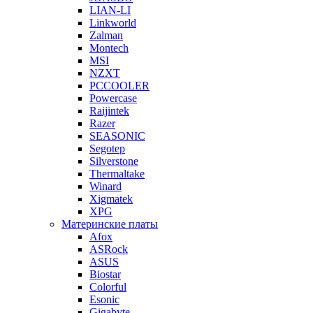
LIAN-LI
Linkworld
Zalman
Montech
MSI
NZXT
PCCOOLER
Powercase
Raijintek
Razer
SEASONIC
Segotep
Silverstone
Thermaltake
Winard
Xigmatek
XPG
Материнские платы
Afox
ASRock
ASUS
Biostar
Colorful
Esonic
Gigabyte