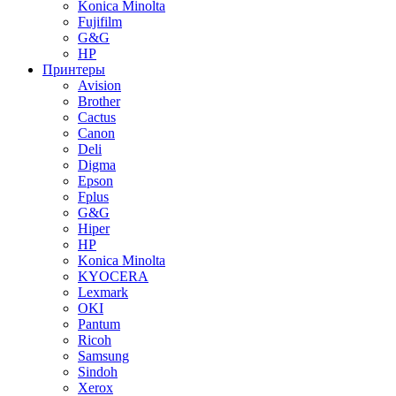
Konica Minolta
Fujifilm
G&G
HP
Принтеры
Avision
Brother
Cactus
Canon
Deli
Digma
Epson
Fplus
G&G
Hiper
HP
Konica Minolta
KYOCERA
Lexmark
OKI
Pantum
Ricoh
Samsung
Sindoh
Xerox