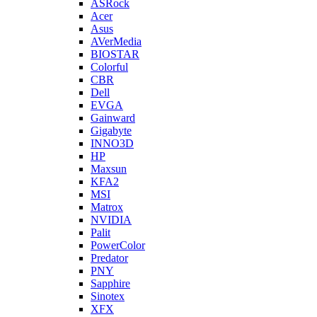
ASRock
Acer
Asus
AVerMedia
BIOSTAR
Colorful
CBR
Dell
EVGA
Gainward
Gigabyte
INNO3D
HP
Maxsun
KFA2
MSI
Matrox
NVIDIA
Palit
PowerColor
Predator
PNY
Sapphire
Sinotex
XFX