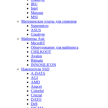
IRU
Intel
Maxsun
MSI
Материнские платы для серверов
Supermicro
ASUS
Gigabyte
Майнеры Asic
MicroBT
Оборудование для майнинга
CHILKOOT
Avalon
Bitmain
INNOSILICON
Накопители SSD
A-DATA
AGI
AMD
Apacer
Colorful
Crucial
DATO
Dell