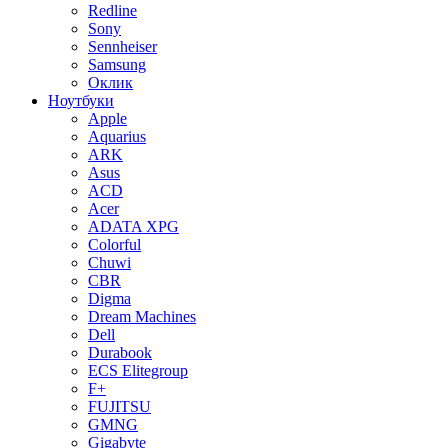
Redline
Sony
Sennheiser
Samsung
Оклик
Ноутбуки
Apple
Aquarius
ARK
Asus
ACD
Acer
ADATA XPG
Colorful
Chuwi
CBR
Digma
Dream Machines
Dell
Durabook
ECS Elitegroup
F+
FUJITSU
GMNG
Gigabyte