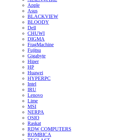
Apple
Asus
BLACKVIEW
BLOODY
Dell
CHUWI
DIGMA
FragMachine
Fujitsu
Gigabyte
Hiper
HP
Huawei
HYPERPC
Intel
IRU
Lenovo
Lime
MSI
NERPA
OSIO
Raskat
RDW COMPUTERS
ROMBICA