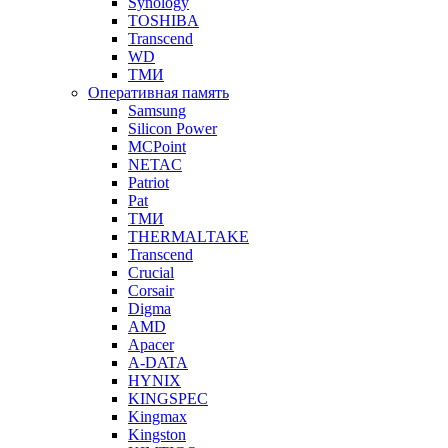
Synology
TOSHIBA
Transcend
WD
ТМИ
Оперативная память
Samsung
Silicon Power
MCPoint
NETAC
Patriot
Pat
ТМИ
THERMALTAKE
Transcend
Crucial
Corsair
Digma
AMD
Apacer
A-DATA
HYNIX
KINGSPEC
Kingmax
Kingston