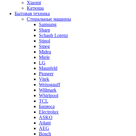
Xiaomi
Катюша
Бытовая техника
Стиральные машины
Samsung
Sharp
Schaub Lorenz
Stinol
Smeg
Midea
Miele
LG
Maunfeld
Pioneer
Vitek
Weissgauff
Willmark
Whirlpool
TCL
Бирюса
Electrolux
ASKO
Atlant
AEG
Bosch