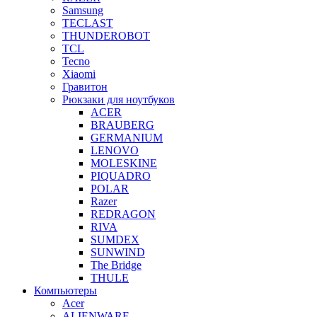
Samsung
TECLAST
THUNDEROBOT
TCL
Tecno
Xiaomi
Гравитон
Рюкзаки для ноутбуков
ACER
BRAUBERG
GERMANIUM
LENOVO
MOLESKINE
PIQUADRO
POLAR
Razer
REDRAGON
RIVA
SUMDEX
SUNWIND
The Bridge
THULE
Компьютеры
Acer
ALIENWARE