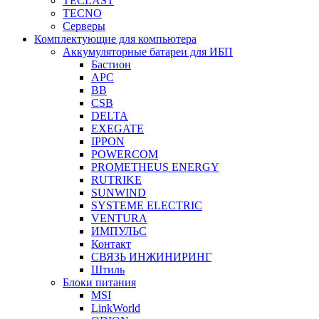
TECLAST
TECNO
Серверы
Комплектующие для компьютера
Аккумуляторные батареи для ИБП
Бастион
APC
BB
CSB
DELTA
EXEGATE
IPPON
POWERCOM
PROMETHEUS ENERGY
RUTRIKE
SUNWIND
SYSTEME ELECTRIC
VENTURA
ИМПУЛЬС
Контакт
СВЯЗЬ ИНЖИНИРИНГ
Штиль
Блоки питания
MSI
LinkWorld