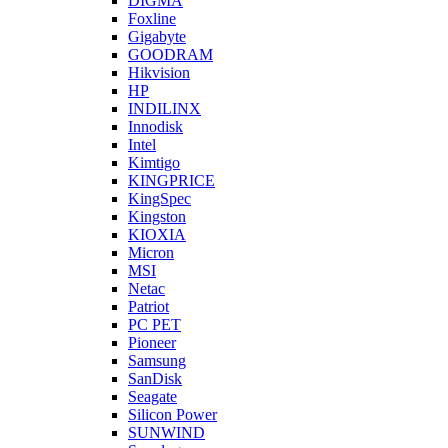
DIGMA
Foxline
Gigabyte
GOODRAM
Hikvision
HP
INDILINX
Innodisk
Intel
Kimtigo
KINGPRICE
KingSpec
Kingston
KIOXIA
Micron
MSI
Netac
Patriot
PC PET
Pioneer
Samsung
SanDisk
Seagate
Silicon Power
SUNWIND