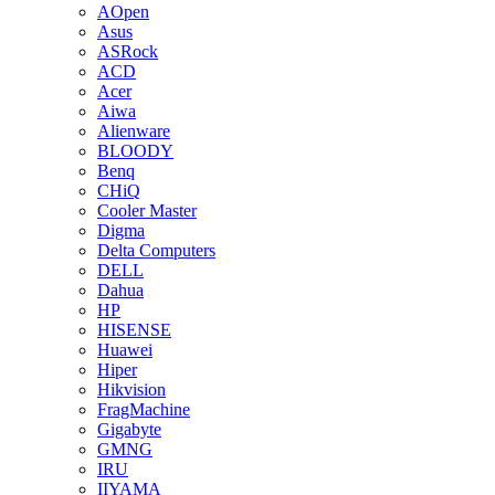
AOpen
Asus
ASRock
ACD
Acer
Aiwa
Alienware
BLOODY
Benq
CHiQ
Cooler Master
Digma
Delta Computers
DELL
Dahua
HP
HISENSE
Huawei
Hiper
Hikvision
FragMachine
Gigabyte
GMNG
IRU
IIYAMA