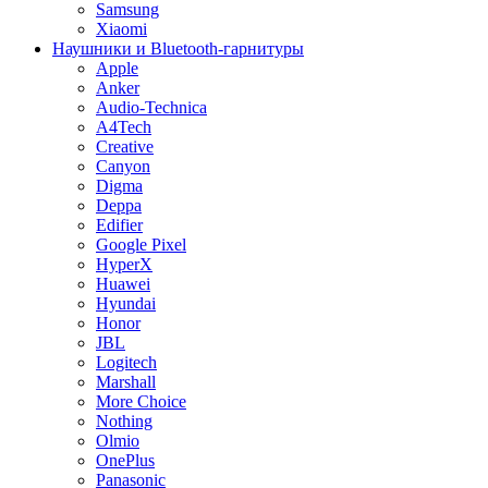
Samsung
Xiaomi
Наушники и Bluetooth-гарнитуры
Apple
Anker
Audio-Technica
A4Tech
Creative
Canyon
Digma
Deppa
Edifier
Google Pixel
HyperX
Huawei
Hyundai
Honor
JBL
Logitech
Marshall
More Choice
Nothing
Olmio
OnePlus
Panasonic