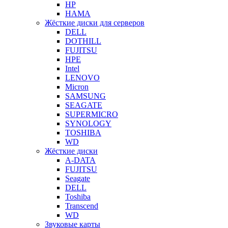
HP
HAMA
Жёсткие диски для серверов
DELL
DOTHILL
FUJITSU
HPE
Intel
LENOVO
Micron
SAMSUNG
SEAGATE
SUPERMICRO
SYNOLOGY
TOSHIBA
WD
Жёсткие диски
A-DATA
FUJITSU
Seagate
DELL
Toshiba
Transcend
WD
Звуковые карты