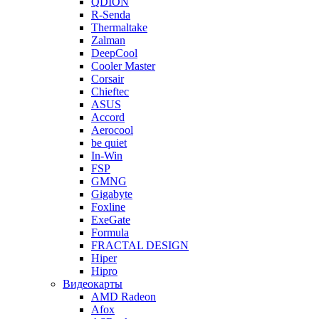
QDION
R-Senda
Thermaltake
Zalman
DeepCool
Cooler Master
Corsair
Chieftec
ASUS
Accord
Aerocool
be quiet
In-Win
FSP
GMNG
Gigabyte
Foxline
ExeGate
Formula
FRACTAL DESIGN
Hiper
Hipro
Видеокарты
AMD Radeon
Afox