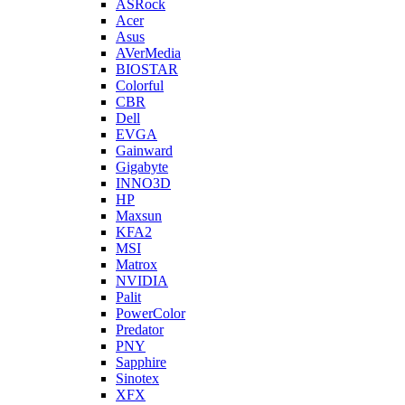
ASRock
Acer
Asus
AVerMedia
BIOSTAR
Colorful
CBR
Dell
EVGA
Gainward
Gigabyte
INNO3D
HP
Maxsun
KFA2
MSI
Matrox
NVIDIA
Palit
PowerColor
Predator
PNY
Sapphire
Sinotex
XFX