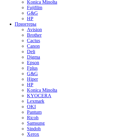
Konica Minolta
Fujifilm
G&G
HP
Принтеры
Avision
Brother
Cactus
Canon
Deli
Digma
Epson
Fplus
G&G
Hiper
HP
Konica Minolta
KYOCERA
Lexmark
OKI
Pantum
Ricoh
Samsung
Sindoh
Xerox