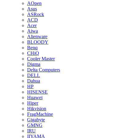
AOpen
Asus
ASRock
ACD
Acer
Aiwa
Alienware
BLOODY
Benq
CHiQ
Cooler Master
Digma
Delta Computers
DELL
Dahua
HP
HISENSE
Huawei
Hiper
Hikvision
FragMachine
Gigabyte
GMNG
IRU
IIYAMA