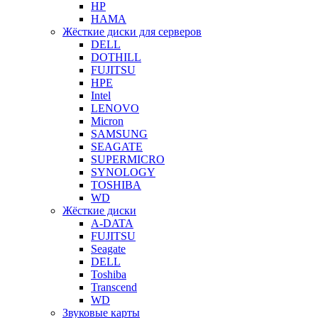
HP
HAMA
Жёсткие диски для серверов
DELL
DOTHILL
FUJITSU
HPE
Intel
LENOVO
Micron
SAMSUNG
SEAGATE
SUPERMICRO
SYNOLOGY
TOSHIBA
WD
Жёсткие диски
A-DATA
FUJITSU
Seagate
DELL
Toshiba
Transcend
WD
Звуковые карты