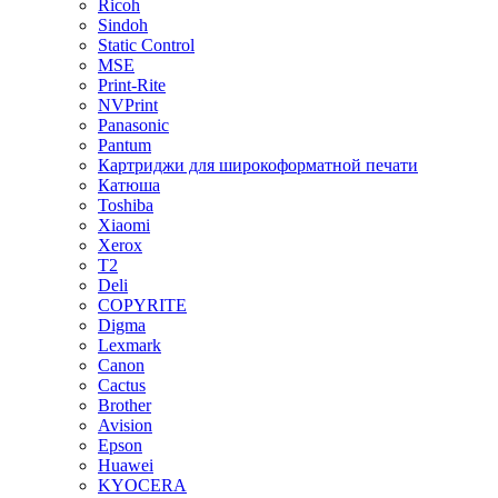
Ricoh
Sindoh
Static Control
MSE
Print-Rite
NVPrint
Panasonic
Pantum
Картриджи для широкоформатной печати
Катюша
Toshiba
Xiaomi
Xerox
T2
Deli
COPYRITE
Digma
Lexmark
Canon
Cactus
Brother
Avision
Epson
Huawei
KYOCERA