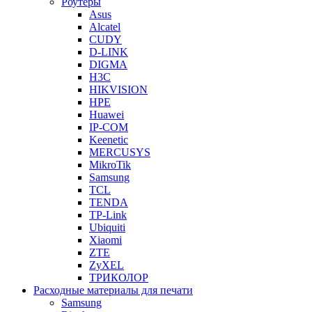
Роутеры
Asus
Alcatel
CUDY
D-LINK
DIGMA
H3C
HIKVISION
HPE
Huawei
IP-COM
Keenetic
MERCUSYS
MikroTik
Samsung
TCL
TENDA
TP-Link
Ubiquiti
Xiaomi
ZTE
ZyXEL
ТРИКОЛОР
Расходные материалы для печати
Samsung