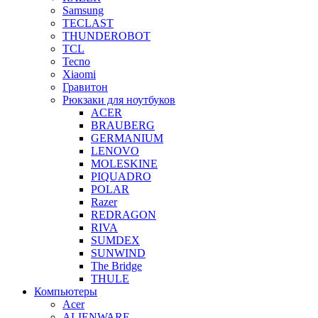
Samsung
TECLAST
THUNDEROBOT
TCL
Tecno
Xiaomi
Гравитон
Рюкзаки для ноутбуков
ACER
BRAUBERG
GERMANIUM
LENOVO
MOLESKINE
PIQUADRO
POLAR
Razer
REDRAGON
RIVA
SUMDEX
SUNWIND
The Bridge
THULE
Компьютеры
Acer
ALIENWARE