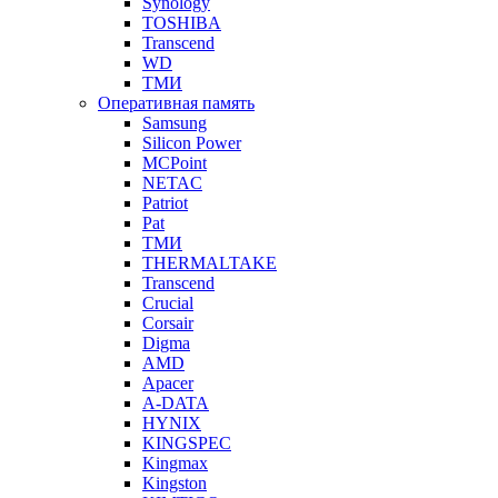
Synology
TOSHIBA
Transcend
WD
ТМИ
Оперативная память
Samsung
Silicon Power
MCPoint
NETAC
Patriot
Pat
ТМИ
THERMALTAKE
Transcend
Crucial
Corsair
Digma
AMD
Apacer
A-DATA
HYNIX
KINGSPEC
Kingmax
Kingston