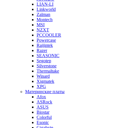
LIAN-LI
Linkworld
Zalman
Montech
MSI
NZXT
PCCOOLER
Powercase
Raijintek
Razer
SEASONIC
Segotep
Silverstone
Thermaltake
Winard
Xigmatek
XPG
Материнские платы
Afox
ASRock
ASUS
Biostar
Colorful
Esonic
Gigabyte