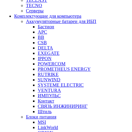
TECLAST
TECNO
Серверы
Комплектующие для компьютера
Аккумуляторные батареи для ИБП
Бастион
APC
BB
CSB
DELTA
EXEGATE
IPPON
POWERCOM
PROMETHEUS ENERGY
RUTRIKE
SUNWIND
SYSTEME ELECTRIC
VENTURA
ИМПУЛЬС
Контакт
СВЯЗЬ ИНЖИНИРИНГ
Штиль
Блоки питания
MSI
LinkWorld