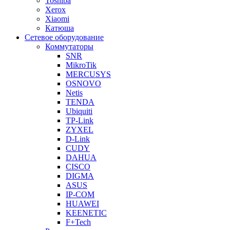
Toshiba
Xerox
Xiaomi
Катюша
Сетевое оборудование
Коммутаторы
SNR
MikroTik
MERCUSYS
OSNOVO
Netis
TENDA
Ubiquiti
TP-Link
ZYXEL
D-Link
CUDY
DAHUA
CISCO
DIGMA
ASUS
IP-COM
HUAWEI
KEENETIC
F+Tech