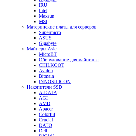
IRU
Intel
Maxsun
MSI
Материнские платы для серверов
Supermicro
ASUS
Gigabyte
Майнеры Asic
MicroBT
Оборудование для майнинга
CHILKOOT
Avalon
Bitmain
INNOSILICON
Накопители SSD
A-DATA
AGI
AMD
Apacer
Colorful
Crucial
DATO
Dell