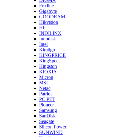
DIGMA
Foxline
Gigabyte
GOODRAM
Hikvision
HP
INDILINX
Innodisk
Intel
Kimtigo
KINGPRICE
KingSpec
Kingston
KIOXIA
Micron
MSI
Netac
Patriot
PC PET
Pioneer
Samsung
SanDisk
Seagate
Silicon Power
SUNWIND