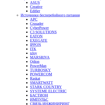
ASUS
Creative
Edifier
Источники бесперебойного питания
APC
Crusader
CyberPower
C3 SOLUTIONS
EATON
EXEGATE
IPPON
ITK
nJoy
MARSRIVA
Qdion
PowerMan
TURBOSKY
POWERCOM
Raskat
SMARTWATT
STARK COUNTRY
SYSTEME ELECTRIC
БАСТИОН
ИМПУЛЬС
СВЯЗЬ ИНЖИНИРИНГ