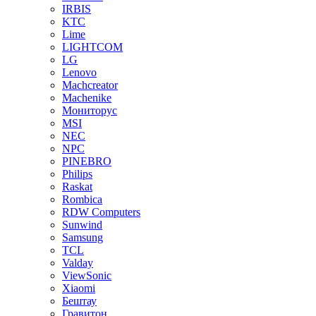
IRBIS
KTC
Lime
LIGHTCOM
LG
Lenovo
Machcreator
Machenike
Мониторус
MSI
NEC
NPC
PINEBRO
Philips
Raskat
Rombica
RDW Computers
Sunwind
Samsung
TCL
Valday
ViewSonic
Xiaomi
Бештау
Гравитон