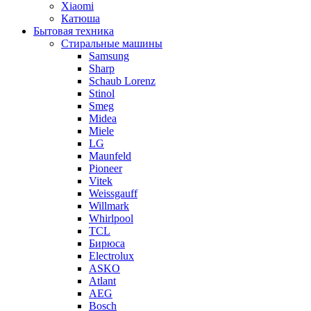
Xiaomi
Катюша
Бытовая техника
Стиральные машины
Samsung
Sharp
Schaub Lorenz
Stinol
Smeg
Midea
Miele
LG
Maunfeld
Pioneer
Vitek
Weissgauff
Willmark
Whirlpool
TCL
Бирюса
Electrolux
ASKO
Atlant
AEG
Bosch