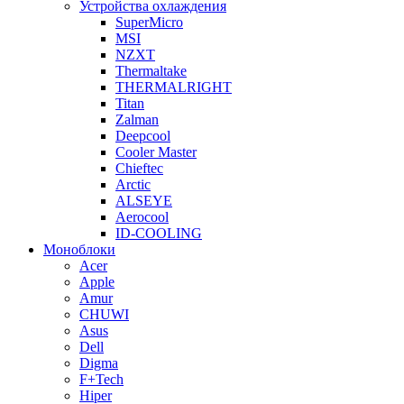
Устройства охлаждения
SuperMicro
MSI
NZXT
Thermaltake
THERMALRIGHT
Titan
Zalman
Deepcool
Cooler Master
Chieftec
Arctic
ALSEYE
Aerocool
ID-COOLING
Моноблоки
Acer
Apple
Amur
CHUWI
Asus
Dell
Digma
F+Tech
Hiper