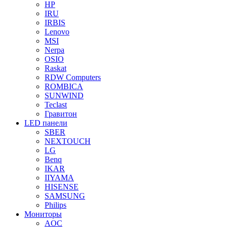
HP
IRU
IRBIS
Lenovo
MSI
Nerpa
OSIO
Raskat
RDW Computers
ROMBICA
SUNWIND
Teclast
Гравитон
LED панели
SBER
NEXTOUCH
LG
Benq
IKAR
IIYAMA
HISENSE
SAMSUNG
Philips
Мониторы
AOC