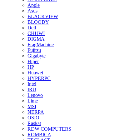
Apple
Asus
BLACKVIEW
BLOODY
Dell
CHUWI
DIGMA
FragMachine
Fujitsu
Gigabyte
Hiper
HP
Huawei
HYPERPC
Intel
IRU
Lenovo
Lime
MSI
NERPA
OSIO
Raskat
RDW COMPUTERS
ROMBICA