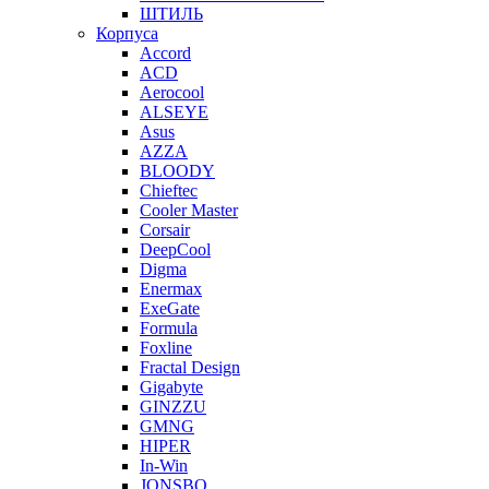
ШТИЛЬ
Корпуса
Accord
ACD
Aerocool
ALSEYE
Asus
AZZA
BLOODY
Chieftec
Cooler Master
Corsair
DeepCool
Digma
Enermax
ExeGate
Formula
Foxline
Fractal Design
Gigabyte
GINZZU
GMNG
HIPER
In-Win
JONSBO