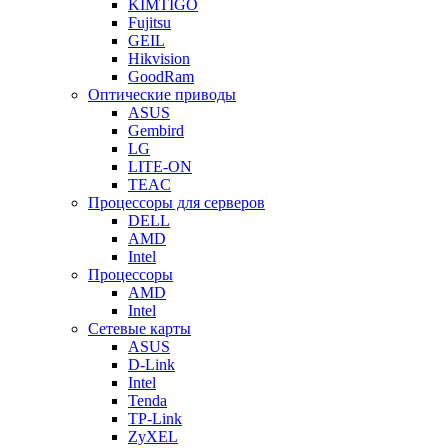
KIMTIGO
Fujitsu
GEIL
Hikvision
GoodRam
Оптические приводы
ASUS
Gembird
LG
LITE-ON
TEAC
Процессоры для серверов
DELL
AMD
Intel
Процессоры
AMD
Intel
Сетевые карты
ASUS
D-Link
Intel
Tenda
TP-Link
ZyXEL