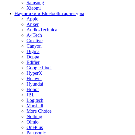
Samsung
Xiaomi
Наушники и Bluetooth-гарнитуры
Apple
Anker
Audio-Technica
A4Tech
Creative
Canyon
Digma
Deppa
Edifier
Google Pixel
HyperX
Huawei
Hyundai
Honor
JBL
Logitech
Marshall
More Choice
Nothing
Olmio
OnePlus
Panasonic