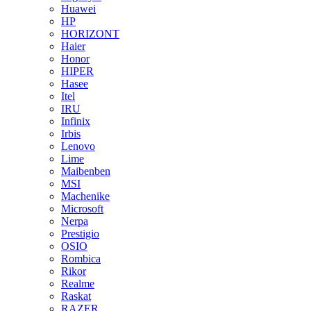
Huawei
HP
HORIZONT
Haier
Honor
HIPER
Hasee
Itel
IRU
Infinix
Irbis
Lenovo
Lime
Maibenben
MSI
Machenike
Microsoft
Nerpa
Prestigio
OSIO
Rombica
Rikor
Realme
Raskat
RAZER