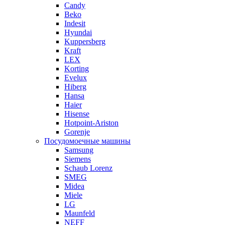
Candy
Beko
Indesit
Hyundai
Kuppersberg
Kraft
LEX
Korting
Evelux
Hiberg
Hansa
Haier
Hisense
Hotpoint-Ariston
Gorenje
Посудомоечные машины
Samsung
Siemens
Schaub Lorenz
SMEG
Midea
Miele
LG
Maunfeld
NEFF