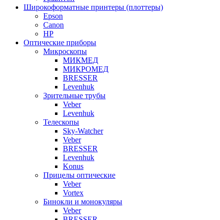
Широкоформатные принтеры (плоттеры)
Epson
Canon
HP
Оптические приборы
Микроскопы
МИКМЕД
МИКРОМЕД
BRESSER
Levenhuk
Зрительные трубы
Veber
Levenhuk
Телескопы
Sky-Watcher
Veber
BRESSER
Levenhuk
Konus
Прицелы оптические
Veber
Vortex
Бинокли и монокуляры
Veber
BRESSER