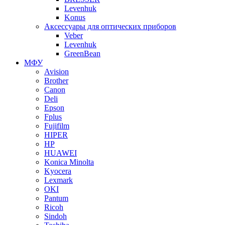
Levenhuk
Konus
Аксессуары для оптических приборов
Veber
Levenhuk
GreenBean
МФУ
Avision
Brother
Canon
Deli
Epson
Fplus
Fujifilm
HIPER
HP
HUAWEI
Konica Minolta
Kyocera
Lexmark
OKI
Pantum
Ricoh
Sindoh