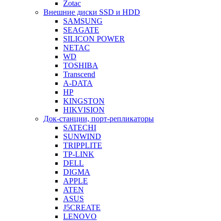
Zotac
Внешние диски SSD и HDD
SAMSUNG
SEAGATE
SILICON POWER
NETAC
WD
TOSHIBA
Transcend
A-DATA
HP
KINGSTON
HIKVISION
Док-станции, порт-репликаторы
SATECHI
SUNWIND
TRIPPLITE
TP-LINK
DELL
DIGMA
APPLE
ATEN
ASUS
J5CREATE
LENOVO