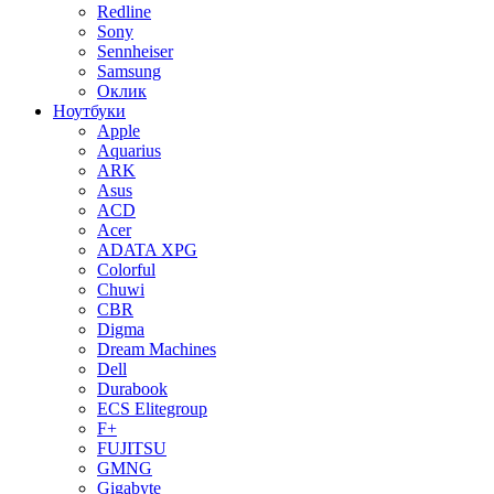
Redline
Sony
Sennheiser
Samsung
Оклик
Ноутбуки
Apple
Aquarius
ARK
Asus
ACD
Acer
ADATA XPG
Colorful
Chuwi
CBR
Digma
Dream Machines
Dell
Durabook
ECS Elitegroup
F+
FUJITSU
GMNG
Gigabyte