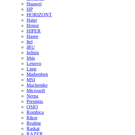
Huawei
HP
HORIZONT
Haier
Honor
HIPER
Hasee
Itel
IRU
Infinix
Irbis
Lenovo
Lime
Maibenben
MSI
Machenike
Microsoft
Nerpa
Prestigio
OSIO
Rombica
Rikor
Realme
Raskat
RAZER