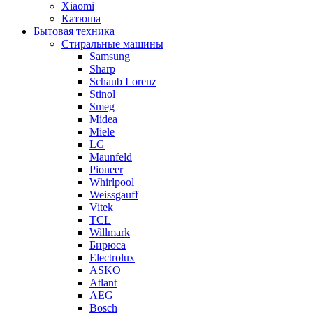
Xiaomi
Катюша
Бытовая техника
Стиральные машины
Samsung
Sharp
Schaub Lorenz
Stinol
Smeg
Midea
Miele
LG
Maunfeld
Pioneer
Whirlpool
Weissgauff
Vitek
TCL
Willmark
Бирюса
Electrolux
ASKO
Atlant
AEG
Bosch