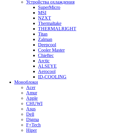
Устройства охлаждения
SuperMicro
MSI
NZXT
Thermaltake
THERMALRIGHT
Titan
Zalman
Deepcool
Cooler Master
Chieftec
Arctic
ALSEYE
Aerocool
ID-COOLING
Моноблоки
Acer
Amur
Apple
CHUWI
Asus
Dell
Digma
F+Tech
Hiper