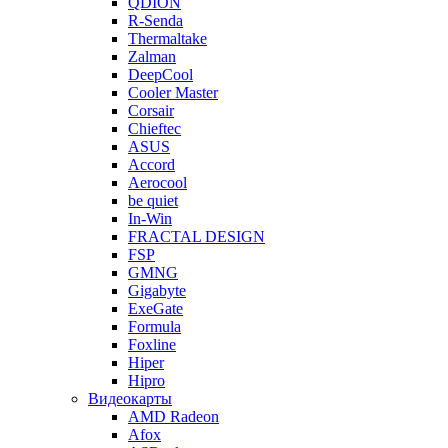
QDION
R-Senda
Thermaltake
Zalman
DeepCool
Cooler Master
Corsair
Chieftec
ASUS
Accord
Aerocool
be quiet
In-Win
FRACTAL DESIGN
FSP
GMNG
Gigabyte
ExeGate
Formula
Foxline
Hiper
Hipro
Видеокарты
AMD Radeon
Afox