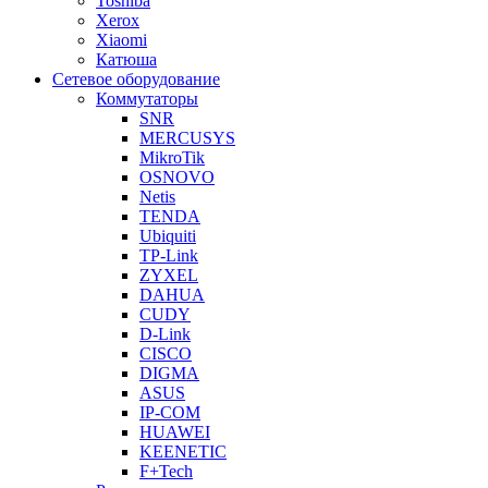
Toshiba
Xerox
Xiaomi
Катюша
Сетевое оборудование
Коммутаторы
SNR
MERCUSYS
MikroTik
OSNOVO
Netis
TENDA
Ubiquiti
TP-Link
ZYXEL
DAHUA
CUDY
D-Link
CISCO
DIGMA
ASUS
IP-COM
HUAWEI
KEENETIC
F+Tech