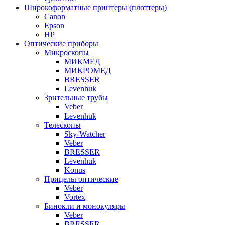
Широкоформатные принтеры (плоттеры)
Canon
Epson
HP
Оптические приборы
Микроскопы
МИКМЕД
МИКРОМЕД
BRESSER
Levenhuk
Зрительные трубы
Veber
Levenhuk
Телескопы
Sky-Watcher
Veber
BRESSER
Levenhuk
Konus
Прицелы оптические
Veber
Vortex
Бинокли и монокуляры
Veber
BRESSER