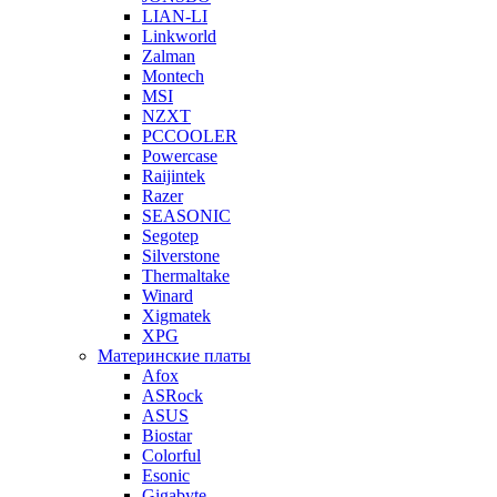
LIAN-LI
Linkworld
Zalman
Montech
MSI
NZXT
PCCOOLER
Powercase
Raijintek
Razer
SEASONIC
Segotep
Silverstone
Thermaltake
Winard
Xigmatek
XPG
Материнские платы
Afox
ASRock
ASUS
Biostar
Colorful
Esonic
Gigabyte