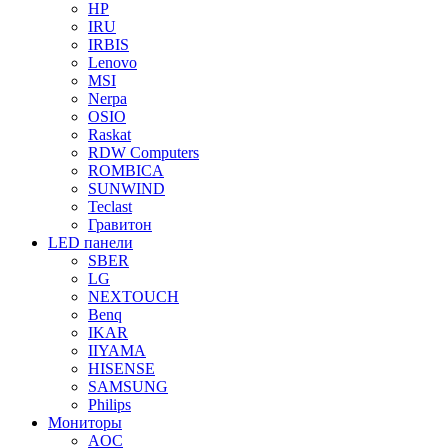
HP
IRU
IRBIS
Lenovo
MSI
Nerpa
OSIO
Raskat
RDW Computers
ROMBICA
SUNWIND
Teclast
Гравитон
LED панели
SBER
LG
NEXTOUCH
Benq
IKAR
IIYAMA
HISENSE
SAMSUNG
Philips
Мониторы
AOC