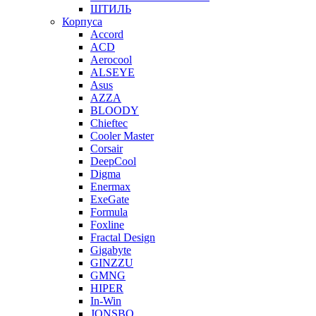
ШТИЛЬ
Корпуса
Accord
ACD
Aerocool
ALSEYE
Asus
AZZA
BLOODY
Chieftec
Cooler Master
Corsair
DeepCool
Digma
Enermax
ExeGate
Formula
Foxline
Fractal Design
Gigabyte
GINZZU
GMNG
HIPER
In-Win
JONSBO