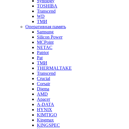
Synology
TOSHIBA
Transcend
WD
ТМИ
Оперативная память
Samsung
Silicon Power
MCPoint
NETAC
Patriot
Pat
ТМИ
THERMALTAKE
Transcend
Crucial
Corsair
Digma
AMD
Apacer
A-DATA
HYNIX
KIMTIGO
Kingmax
KINGSPEC