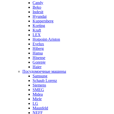
Candy
Beko
Indesit
Hyundai
Kuppersberg
Korting
Kraft
LEX
Hotpoint-Ariston
Evelux
Hiberg
Hansa
Hisense
Gorenje
Haier
Посудомоечные машины
Samsung
Schaub Lorenz
Siemens
SMEG
Midea
Miele
LG
Maunfeld
NEFF