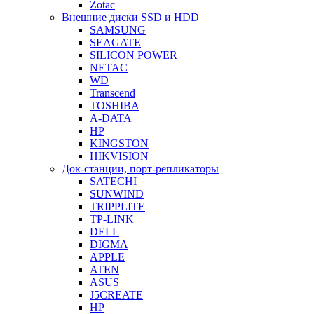
Zotac
Внешние диски SSD и HDD
SAMSUNG
SEAGATE
SILICON POWER
NETAC
WD
Transcend
TOSHIBA
A-DATA
HP
KINGSTON
HIKVISION
Док-станции, порт-репликаторы
SATECHI
SUNWIND
TRIPPLITE
TP-LINK
DELL
DIGMA
APPLE
ATEN
ASUS
J5CREATE
HP