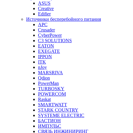
ASUS
Creative
Edifier
Источники бесперебойного питания
APC
Crusader
CyberPower
C3 SOLUTIONS
EATON
EXEGATE
IPPON
ITK
nJoy
MARSRIVA
Qdion
PowerMan
TURBOSKY
POWERCOM
Raskat
SMARTWATT
STARK COUNTRY
SYSTEME ELECTRIC
БАСТИОН
ИМПУЛЬС
СВЯЗЬ ИНЖИНИРИНГ