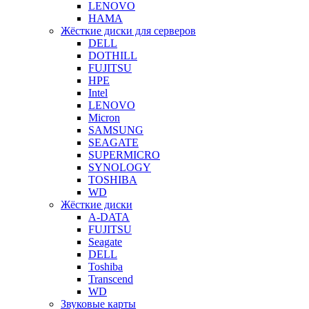
LENOVO
HAMA
Жёсткие диски для серверов
DELL
DOTHILL
FUJITSU
HPE
Intel
LENOVO
Micron
SAMSUNG
SEAGATE
SUPERMICRO
SYNOLOGY
TOSHIBA
WD
Жёсткие диски
A-DATA
FUJITSU
Seagate
DELL
Toshiba
Transcend
WD
Звуковые карты