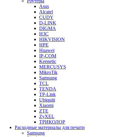
Роутеры
Asus
Alcatel
CUDY
D-LINK
DIGMA
H3C
HIKVISION
HPE
Huawei
IP-COM
Keenetic
MERCUSYS
MikroTik
Samsung
TCL
TENDA
TP-Link
Ubiquiti
Xiaomi
ZTE
ZyXEL
ТРИКОЛОР
Расходные материалы для печати
Samsung