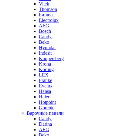
Vitek
Thomson
Бирюса
Electrolux
AEG
Bosch
Candy
Beko
Hyundai
Indesit
Kuppersberg
Krona
Korting
LEX
Franke
Evelux
Hansa
Haier
Hotpoint
Gorenje
Варочные панели
Candy
Darina
AEG
Beko