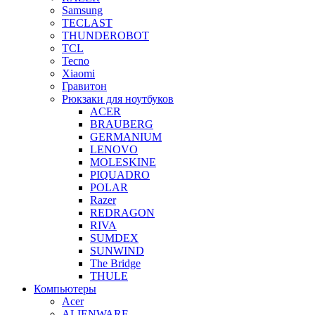
Samsung
TECLAST
THUNDEROBOT
TCL
Tecno
Xiaomi
Гравитон
Рюкзаки для ноутбуков
ACER
BRAUBERG
GERMANIUM
LENOVO
MOLESKINE
PIQUADRO
POLAR
Razer
REDRAGON
RIVA
SUMDEX
SUNWIND
The Bridge
THULE
Компьютеры
Acer
ALIENWARE