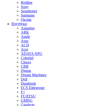
Redline
Sony
Sennheiser
Samsung
Оклик
Ноутбуки
Aquarius
ARK
Apple
Asus
ACD
Acer
ADATA XPG
Colorful
Chuwi
CBR
Digma
Dream Machines
Dell
Durabook
ECS Elitegroup
F+
FUJITSU
GMNG
Gigabyte