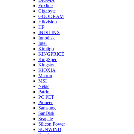
DIGMA
Foxline
Gigabyte
GOODRAM
Hikvision
HP
INDILINX
Innodisk
Intel
Kimtigo
KINGPRICE
KingSpec
Kingston
KIOXIA
Micron
MSI
Netac
Patriot
PC PET
Pioneer
Samsung
SanDisk
Seagate
Silicon Power
SUNWIND