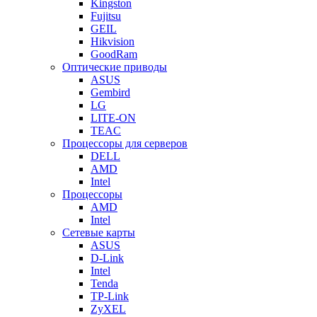
Kingston
Fujitsu
GEIL
Hikvision
GoodRam
Оптические приводы
ASUS
Gembird
LG
LITE-ON
TEAC
Процессоры для серверов
DELL
AMD
Intel
Процессоры
AMD
Intel
Сетевые карты
ASUS
D-Link
Intel
Tenda
TP-Link
ZyXEL