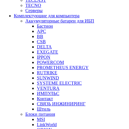
TECLAST
TECNO
Серверы
Комплектующие для компьютера
Аккумуляторные батареи для ИБП
Бастион
APC
BB
CSB
DELTA
EXEGATE
IPPON
POWERCOM
PROMETHEUS ENERGY
RUTRIKE
SUNWIND
SYSTEME ELECTRIC
VENTURA
ИМПУЛЬС
Контакт
СВЯЗЬ ИНЖИНИРИНГ
Штиль
Блоки питания
MSI
LinkWorld