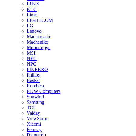
IRBIS
KTC
Lime
LIGHTCOM
LG
Lenovo
Machcreator
Machenike
Мониторус
MSI
NEC
NPC
PINEBRO
Philips
Raskat
Rombica
RDW Computers
Sunwind
Samsung
TCL
Valday
ViewSonic
Xiaomi
Бештау
Гравитон