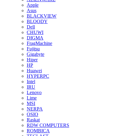
Apple
Asus
BLACKVIEW
BLOODY
Dell
CHUWI
DIGMA
FragMachine
Fujitsu
Gigabyte
Hiper
HP
Huawei
HYPERPC
Intel
IRU
Lenovo
Lime
MSI
NERPA
OSIO
Raskat
RDW COMPUTERS
ROMBICA