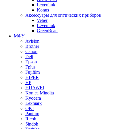
Levenhuk
Konus
Аксессуары для оптических приборов
Veber
Levenhuk
GreenBean
МФУ
Avision
Brother
Canon
Deli
Epson
Fplus
Fujifilm
HIPER
HP
HUAWEI
Konica Minolta
Kyocera
Lexmark
OKI
Pantum
Ricoh
Sindoh