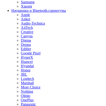
Samsung
Xiaomi
Наушники и Bluetooth-гарнитуры
Apple
Anker
Audio-Technica
A4Tech
Creative
Canyon
Digma
Deppa
Edifier
Google Pixel
HyperX
Huawei
Hyundai
Honor
JBL
Logitech
Marshall
More Choice
Nothing
Olmio
OnePlus
Panasonic