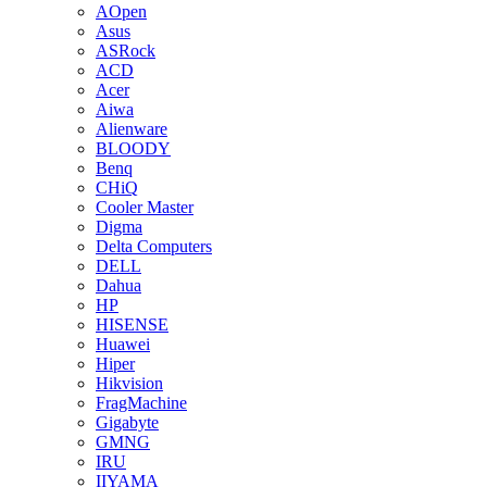
AOpen
Asus
ASRock
ACD
Acer
Aiwa
Alienware
BLOODY
Benq
CHiQ
Cooler Master
Digma
Delta Computers
DELL
Dahua
HP
HISENSE
Huawei
Hiper
Hikvision
FragMachine
Gigabyte
GMNG
IRU
IIYAMA