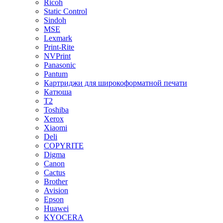
Ricoh
Static Control
Sindoh
MSE
Lexmark
Print-Rite
NVPrint
Panasonic
Pantum
Картриджи для широкоформатной печати
Катюша
T2
Toshiba
Xerox
Xiaomi
Deli
COPYRITE
Digma
Canon
Cactus
Brother
Avision
Epson
Huawei
KYOCERA