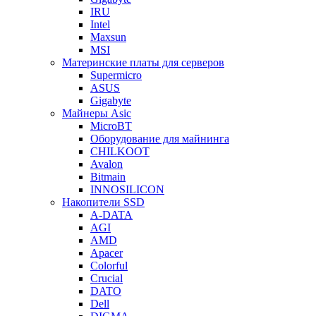
IRU
Intel
Maxsun
MSI
Материнские платы для серверов
Supermicro
ASUS
Gigabyte
Майнеры Asic
MicroBT
Оборудование для майнинга
CHILKOOT
Avalon
Bitmain
INNOSILICON
Накопители SSD
A-DATA
AGI
AMD
Apacer
Colorful
Crucial
DATO
Dell