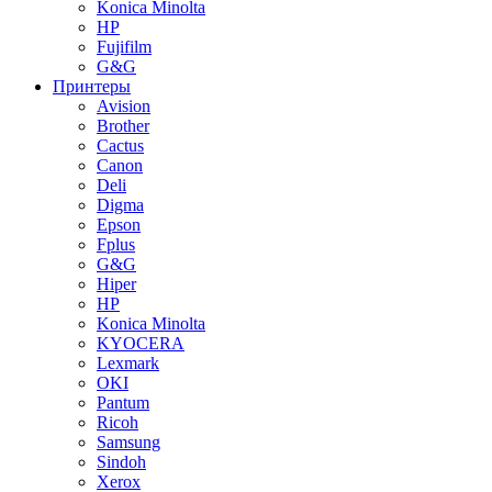
Konica Minolta
HP
Fujifilm
G&G
Принтеры
Avision
Brother
Cactus
Canon
Deli
Digma
Epson
Fplus
G&G
Hiper
HP
Konica Minolta
KYOCERA
Lexmark
OKI
Pantum
Ricoh
Samsung
Sindoh
Xerox