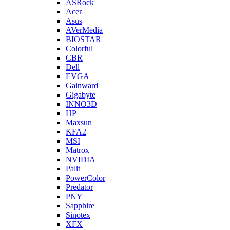
ASRock
Acer
Asus
AVerMedia
BIOSTAR
Colorful
CBR
Dell
EVGA
Gainward
Gigabyte
INNO3D
HP
Maxsun
KFA2
MSI
Matrox
NVIDIA
Palit
PowerColor
Predator
PNY
Sapphire
Sinotex
XFX