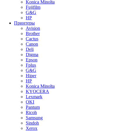
Konica Minolta
Fujifilm
G&G
HP
Принтеры
Avision
Brother
Cactus
Canon
Deli
Digma
Epson
Fplus
G&G
Hiper
HP
Konica Minolta
KYOCERA
Lexmark
OKI
Pantum
Ricoh
Samsung
Sindoh
Xerox