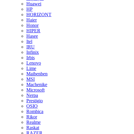
Huawei
HP
HORIZONT
Haier
Honor
HIPER
Hasee
Itel
IRU
Infinix
Irbis
Lenovo
Lime
Maibenben
MSI
Machenike
Microsoft
Nerpa
Prestigio
OSIO
Rombica
Rikor
Realme
Raskat
RAZER