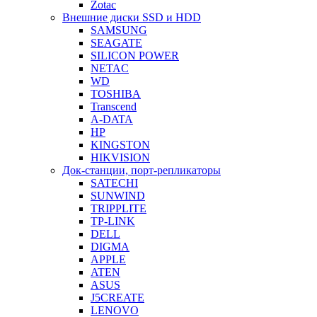
Zotac
Внешние диски SSD и HDD
SAMSUNG
SEAGATE
SILICON POWER
NETAC
WD
TOSHIBA
Transcend
A-DATA
HP
KINGSTON
HIKVISION
Док-станции, порт-репликаторы
SATECHI
SUNWIND
TRIPPLITE
TP-LINK
DELL
DIGMA
APPLE
ATEN
ASUS
J5CREATE
LENOVO