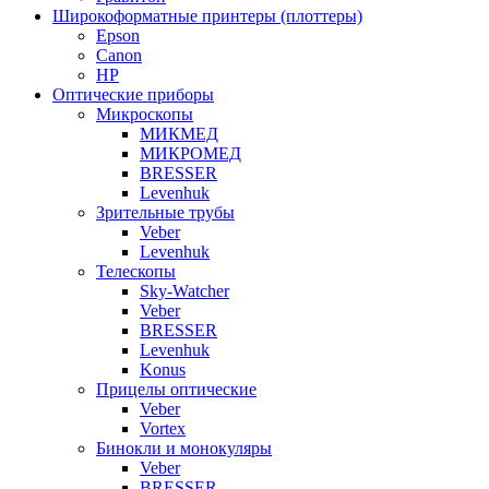
Широкоформатные принтеры (плоттеры)
Epson
Canon
HP
Оптические приборы
Микроскопы
МИКМЕД
МИКРОМЕД
BRESSER
Levenhuk
Зрительные трубы
Veber
Levenhuk
Телескопы
Sky-Watcher
Veber
BRESSER
Levenhuk
Konus
Прицелы оптические
Veber
Vortex
Бинокли и монокуляры
Veber
BRESSER