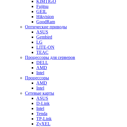
KIMTIGO
Fujitsu
GEIL
Hikvision
GoodRam
Оптические приводы
ASUS
Gembird
LG
LITE-ON
TEAC
Процессоры для серверов
DELL
AMD
Intel
Процессоры
AMD
Intel
Сетевые карты
ASUS
D-Link
Intel
Tenda
TP-Link
ZyXEL