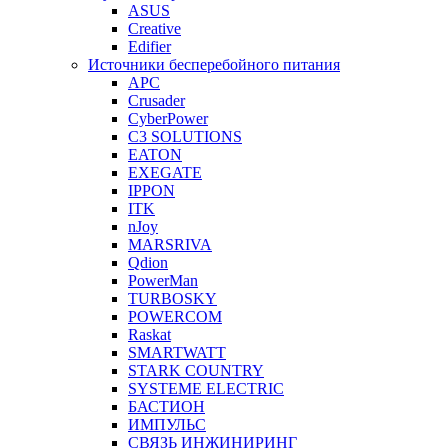
ASUS
Creative
Edifier
Источники бесперебойного питания
APC
Crusader
CyberPower
C3 SOLUTIONS
EATON
EXEGATE
IPPON
ITK
nJoy
MARSRIVA
Qdion
PowerMan
TURBOSKY
POWERCOM
Raskat
SMARTWATT
STARK COUNTRY
SYSTEME ELECTRIC
БАСТИОН
ИМПУЛЬС
СВЯЗЬ ИНЖИНИРИНГ