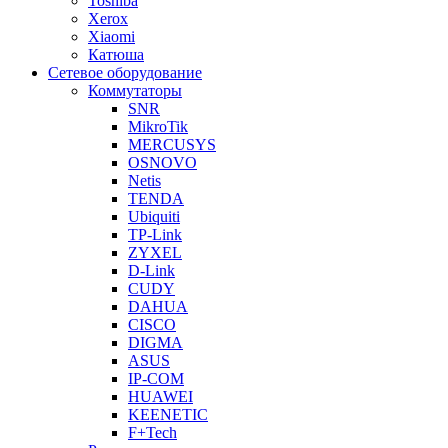
Toshiba
Xerox
Xiaomi
Катюша
Сетевое оборудование
Коммутаторы
SNR
MikroTik
MERCUSYS
OSNOVO
Netis
TENDA
Ubiquiti
TP-Link
ZYXEL
D-Link
CUDY
DAHUA
CISCO
DIGMA
ASUS
IP-COM
HUAWEI
KEENETIC
F+Tech