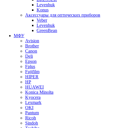
Levenhuk
Konus
Аксессуары для оптических приборов
Veber
Levenhuk
GreenBean
МФУ
Avision
Brother
Canon
Deli
Epson
Fplus
Fujifilm
HIPER
HP
HUAWEI
Konica Minolta
Kyocera
Lexmark
OKI
Pantum
Ricoh
Sindoh