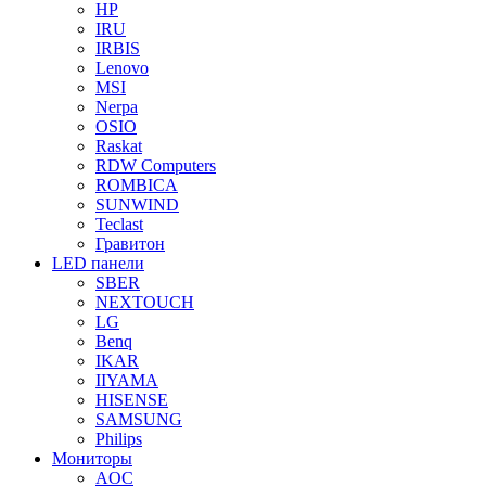
HP
IRU
IRBIS
Lenovo
MSI
Nerpa
OSIO
Raskat
RDW Computers
ROMBICA
SUNWIND
Teclast
Гравитон
LED панели
SBER
NEXTOUCH
LG
Benq
IKAR
IIYAMA
HISENSE
SAMSUNG
Philips
Мониторы
AOC