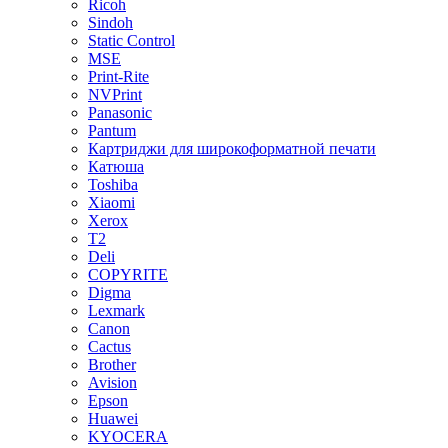
Ricoh
Sindoh
Static Control
MSE
Print-Rite
NVPrint
Panasonic
Pantum
Картриджи для широкоформатной печати
Катюша
Toshiba
Xiaomi
Xerox
T2
Deli
COPYRITE
Digma
Lexmark
Canon
Cactus
Brother
Avision
Epson
Huawei
KYOCERA