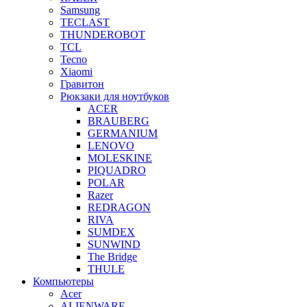
Samsung
TECLAST
THUNDEROBOT
TCL
Tecno
Xiaomi
Гравитон
Рюкзаки для ноутбуков
ACER
BRAUBERG
GERMANIUM
LENOVO
MOLESKINE
PIQUADRO
POLAR
Razer
REDRAGON
RIVA
SUMDEX
SUNWIND
The Bridge
THULE
Компьютеры
Acer
ALIENWARE