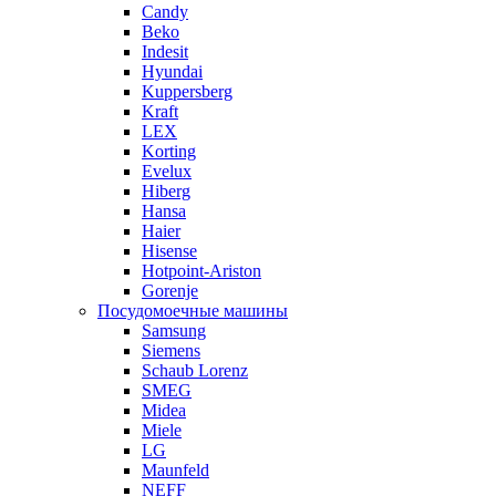
Candy
Beko
Indesit
Hyundai
Kuppersberg
Kraft
LEX
Korting
Evelux
Hiberg
Hansa
Haier
Hisense
Hotpoint-Ariston
Gorenje
Посудомоечные машины
Samsung
Siemens
Schaub Lorenz
SMEG
Midea
Miele
LG
Maunfeld
NEFF