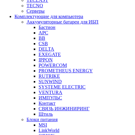
TECLAST
TECNO
Серверы
Комплектующие для компьютера
Аккумуляторные батареи для ИБП
Бастион
APC
BB
CSB
DELTA
EXEGATE
IPPON
POWERCOM
PROMETHEUS ENERGY
RUTRIKE
SUNWIND
SYSTEME ELECTRIC
VENTURA
ИМПУЛЬС
Контакт
СВЯЗЬ ИНЖИНИРИНГ
Штиль
Блоки питания
MSI
LinkWorld