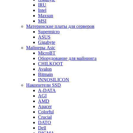
IRU
Intel
Maxsun
MSI
Материнские платы для серверов
Supermicro
ASUS
Gigabyte
Майнеры Asic
MicroBT
Оборудование для майнинга
CHILKOOT
Avalon
Bitmain
INNOSILICON
Накопители SSD
A-DATA
AGI
AMD
Apacer
Colorful
Crucial
DATO
Dell