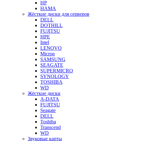
HP
HAMA
Жёсткие диски для серверов
DELL
DOTHILL
FUJITSU
HPE
Intel
LENOVO
Micron
SAMSUNG
SEAGATE
SUPERMICRO
SYNOLOGY
TOSHIBA
WD
Жёсткие диски
A-DATA
FUJITSU
Seagate
DELL
Toshiba
Transcend
WD
Звуковые карты