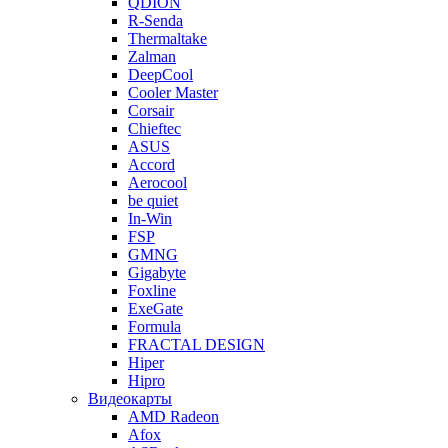
QDION
R-Senda
Thermaltake
Zalman
DeepCool
Cooler Master
Corsair
Chieftec
ASUS
Accord
Aerocool
be quiet
In-Win
FSP
GMNG
Gigabyte
Foxline
ExeGate
Formula
FRACTAL DESIGN
Hiper
Hipro
Видеокарты
AMD Radeon
Afox