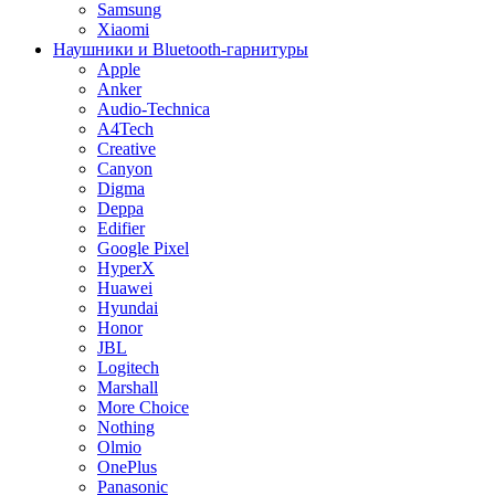
Samsung
Xiaomi
Наушники и Bluetooth-гарнитуры
Apple
Anker
Audio-Technica
A4Tech
Creative
Canyon
Digma
Deppa
Edifier
Google Pixel
HyperX
Huawei
Hyundai
Honor
JBL
Logitech
Marshall
More Choice
Nothing
Olmio
OnePlus
Panasonic