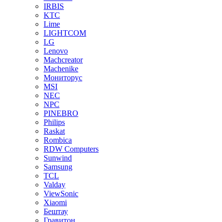
IRBIS
KTC
Lime
LIGHTCOM
LG
Lenovo
Machcreator
Machenike
Мониторус
MSI
NEC
NPC
PINEBRO
Philips
Raskat
Rombica
RDW Computers
Sunwind
Samsung
TCL
Valday
ViewSonic
Xiaomi
Бештау
Гравитон