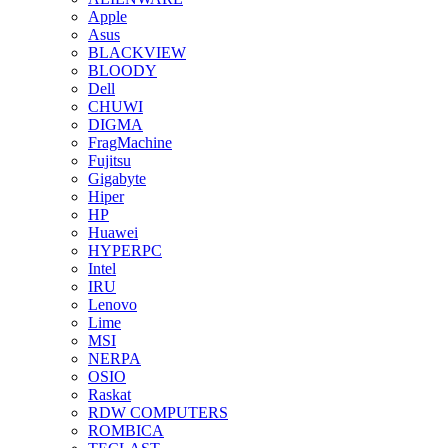
Apple
Asus
BLACKVIEW
BLOODY
Dell
CHUWI
DIGMA
FragMachine
Fujitsu
Gigabyte
Hiper
HP
Huawei
HYPERPC
Intel
IRU
Lenovo
Lime
MSI
NERPA
OSIO
Raskat
RDW COMPUTERS
ROMBICA