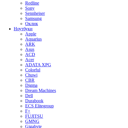
Redline
Sony
Sennheiser
Samsung
Оклик
Ноутбуки
Apple
Aquarius
ARK
Asus
ACD
Acer
ADATA XPG
Colorful
Chuwi
CBR
Digma
Dream Machines
Dell
Durabook
ECS Elitegroup
F+
FUJITSU
GMNG
Gigabyte