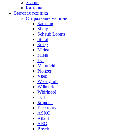
Xiaomi
Катюша
Бытовая техника
Стиральные машины
Samsung
Sharp
Schaub Lorenz
Stinol
Smeg
Midea
Miele
LG
Maunfeld
Pioneer
Vitek
Weissgauff
Willmark
Whirlpool
TCL
Бирюса
Electrolux
ASKO
Atlant
AEG
Bosch