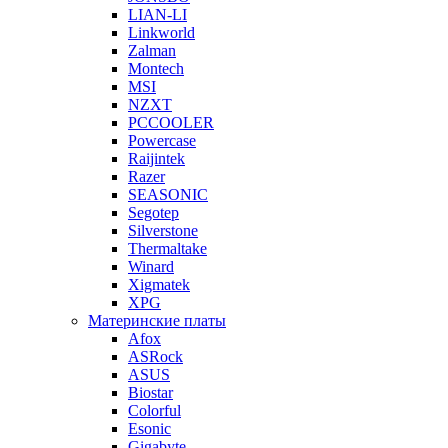
LIAN-LI
Linkworld
Zalman
Montech
MSI
NZXT
PCCOOLER
Powercase
Raijintek
Razer
SEASONIC
Segotep
Silverstone
Thermaltake
Winard
Xigmatek
XPG
Материнские платы
Afox
ASRock
ASUS
Biostar
Colorful
Esonic
Gigabyte