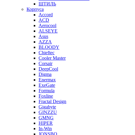
ШТИЛЬ
Корпуса
Accord
ACD
Aerocool
ALSEYE
Asus
AZZA
BLOODY
Chieftec
Cooler Master
Corsair
DeepCool
Digma
Enermax
ExeGate
Formula
Foxline
Fractal Design
Gigabyte
GINZZU
GMNG
HIPER
In-Win
JONSBO