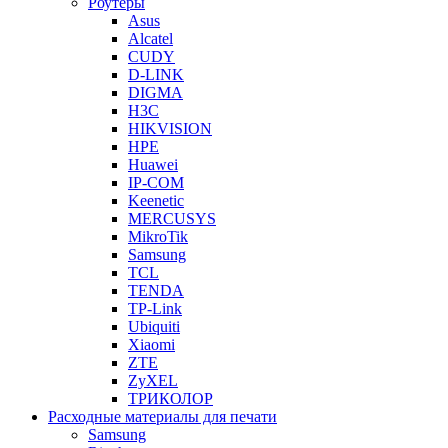
Роутеры
Asus
Alcatel
CUDY
D-LINK
DIGMA
H3C
HIKVISION
HPE
Huawei
IP-COM
Keenetic
MERCUSYS
MikroTik
Samsung
TCL
TENDA
TP-Link
Ubiquiti
Xiaomi
ZTE
ZyXEL
ТРИКОЛОР
Расходные материалы для печати
Samsung