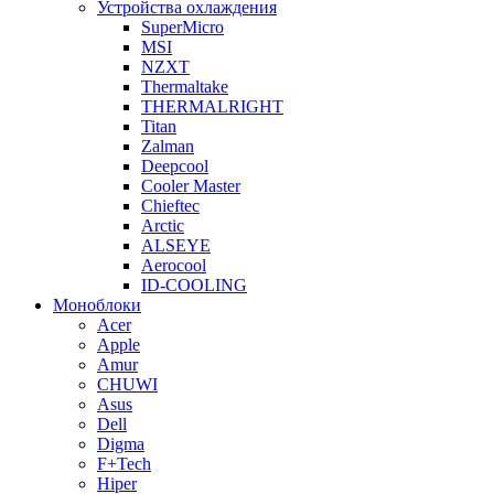
Устройства охлаждения
SuperMicro
MSI
NZXT
Thermaltake
THERMALRIGHT
Titan
Zalman
Deepcool
Cooler Master
Chieftec
Arctic
ALSEYE
Aerocool
ID-COOLING
Моноблоки
Acer
Apple
Amur
CHUWI
Asus
Dell
Digma
F+Tech
Hiper