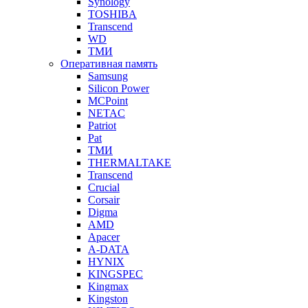
Synology
TOSHIBA
Transcend
WD
ТМИ
Оперативная память
Samsung
Silicon Power
MCPoint
NETAC
Patriot
Pat
ТМИ
THERMALTAKE
Transcend
Crucial
Corsair
Digma
AMD
Apacer
A-DATA
HYNIX
KINGSPEC
Kingmax
Kingston