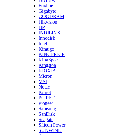
DIGMA
Foxline
Gigabyte
GOODRAM
Hikvision
HP
INDILINX
Innodisk
Intel
Kimtigo
KINGPRICE
KingSpec
Kingston
KIOXIA
Micron
MSI
Netac
Patriot
PC PET
Pioneer
Samsung
SanDisk
Seagate
Silicon Power
SUNWIND