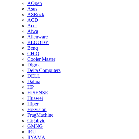
AOpen
Asus
ASRock
ACD
Acer
Aiwa
Alienware
BLOODY
Benq
CHiQ
Cooler Master
Digma
Delta Computers
DELL
Dahua
HP
HISENSE
Huawei
Hiper
Hikvision
FragMachine
Gigabyte
GMNG
IRU
IIYAMA