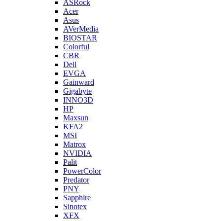
ASRock
Acer
Asus
AVerMedia
BIOSTAR
Colorful
CBR
Dell
EVGA
Gainward
Gigabyte
INNO3D
HP
Maxsun
KFA2
MSI
Matrox
NVIDIA
Palit
PowerColor
Predator
PNY
Sapphire
Sinotex
XFX