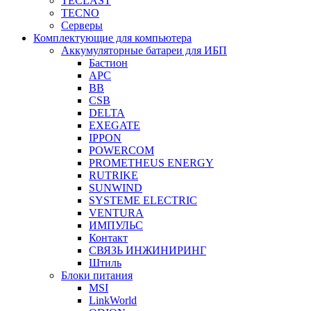
TECLAST
TECNO
Серверы
Комплектующие для компьютера
Аккумуляторные батареи для ИБП
Бастион
APC
BB
CSB
DELTA
EXEGATE
IPPON
POWERCOM
PROMETHEUS ENERGY
RUTRIKE
SUNWIND
SYSTEME ELECTRIC
VENTURA
ИМПУЛЬС
Контакт
СВЯЗЬ ИНЖИНИРИНГ
Штиль
Блоки питания
MSI
LinkWorld