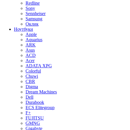
Redline
Sony
Sennheiser
Samsung
Оклик
Ноутбуки
Apple
Aquarius
ARK
Asus
ACD
Acer
ADATA XPG
Colorful
Chuwi
CBR
Digma
Dream Machines
Dell
Durabook
ECS Elitegroup
F+
FUJITSU
GMNG
Gigabyte