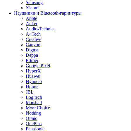
Samsung
Xiaomi
Наушники и Bluetooth-гарнитуры
Apple
Anker
Audio-Technica
A4Tech
Creative
Canyon
Digma
Deppa
Edifier
Google Pixel
HyperX
Huawei
Hyundai
Honor
JBL
Logitech
Marshall
More Choice
Nothing
Olmio
OnePlus
Panasonic