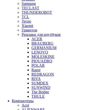
Samsung
TECLAST
THUNDEROBOT
TCL
Tecno
Xiaomi
Гравитон
Рюкзаки для ноутбуков
ACER
BRAUBERG
GERMANIUM
LENOVO
MOLESKINE
PIQUADRO
POLAR
Razer
REDRAGON
RIVA
SUMDEX
SUNWIND
The Bridge
THULE
Компьютеры
Acer
ALIENWARE