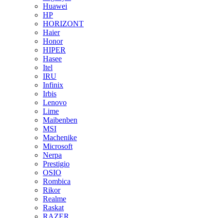
Huawei
HP
HORIZONT
Haier
Honor
HIPER
Hasee
Itel
IRU
Infinix
Irbis
Lenovo
Lime
Maibenben
MSI
Machenike
Microsoft
Nerpa
Prestigio
OSIO
Rombica
Rikor
Realme
Raskat
RAZER