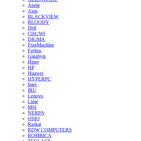
Apple
Asus
BLACKVIEW
BLOODY
Dell
CHUWI
DIGMA
FragMachine
Fujitsu
Gigabyte
Hiper
HP
Huawei
HYPERPC
Intel
IRU
Lenovo
Lime
MSI
NERPA
OSIO
Raskat
RDW COMPUTERS
ROMBICA