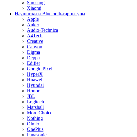
Samsung
Xiaomi
Наушники и Bluetooth-гарнитуры
Apple
Anker
Audio-Technica
A4Tech
Creative
Canyon
Digma
Deppa
Edifier
Google Pixel
HyperX
Huawei
Hyundai
Honor
JBL
Logitech
Marshall
More Choice
Nothing
Olmio
OnePlus
Panasonic