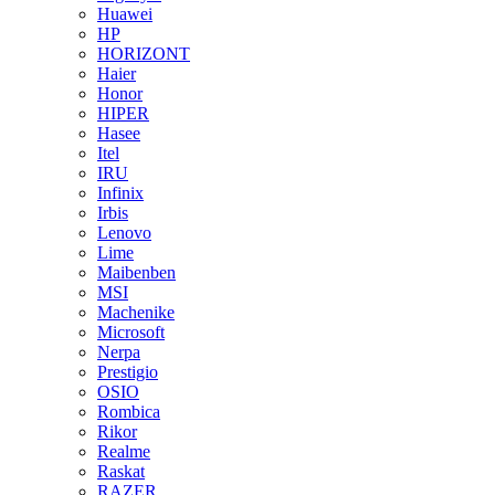
Huawei
HP
HORIZONT
Haier
Honor
HIPER
Hasee
Itel
IRU
Infinix
Irbis
Lenovo
Lime
Maibenben
MSI
Machenike
Microsoft
Nerpa
Prestigio
OSIO
Rombica
Rikor
Realme
Raskat
RAZER