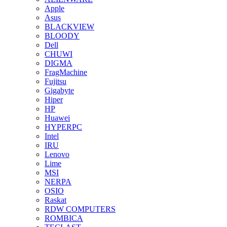
Apple
Asus
BLACKVIEW
BLOODY
Dell
CHUWI
DIGMA
FragMachine
Fujitsu
Gigabyte
Hiper
HP
Huawei
HYPERPC
Intel
IRU
Lenovo
Lime
MSI
NERPA
OSIO
Raskat
RDW COMPUTERS
ROMBICA