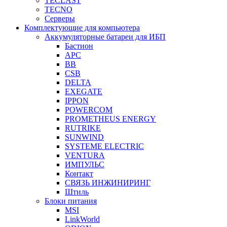
TECLAST
TECNO
Серверы
Комплектующие для компьютера
Аккумуляторные батареи для ИБП
Бастион
APC
BB
CSB
DELTA
EXEGATE
IPPON
POWERCOM
PROMETHEUS ENERGY
RUTRIKE
SUNWIND
SYSTEME ELECTRIC
VENTURA
ИМПУЛЬС
Контакт
СВЯЗЬ ИНЖИНИРИНГ
Штиль
Блоки питания
MSI
LinkWorld