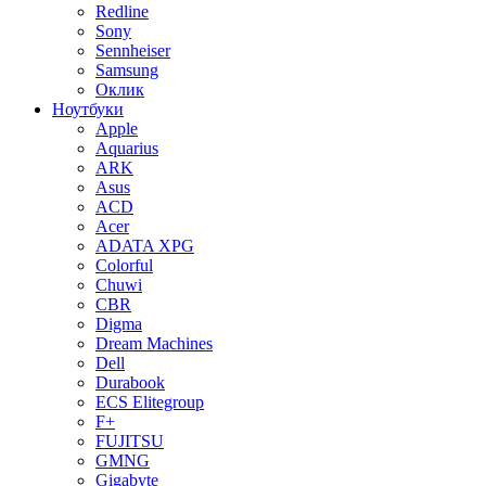
Redline
Sony
Sennheiser
Samsung
Оклик
Ноутбуки
Apple
Aquarius
ARK
Asus
ACD
Acer
ADATA XPG
Colorful
Chuwi
CBR
Digma
Dream Machines
Dell
Durabook
ECS Elitegroup
F+
FUJITSU
GMNG
Gigabyte