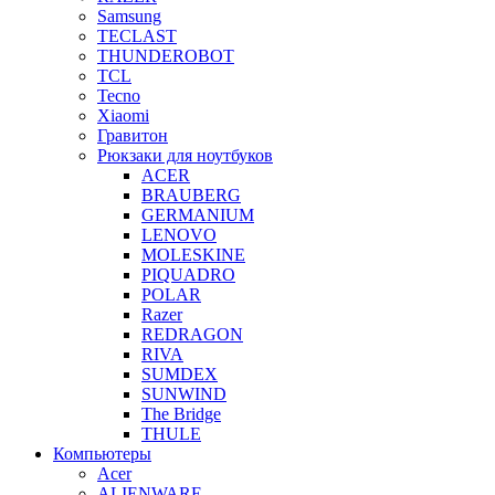
Samsung
TECLAST
THUNDEROBOT
TCL
Tecno
Xiaomi
Гравитон
Рюкзаки для ноутбуков
ACER
BRAUBERG
GERMANIUM
LENOVO
MOLESKINE
PIQUADRO
POLAR
Razer
REDRAGON
RIVA
SUMDEX
SUNWIND
The Bridge
THULE
Компьютеры
Acer
ALIENWARE