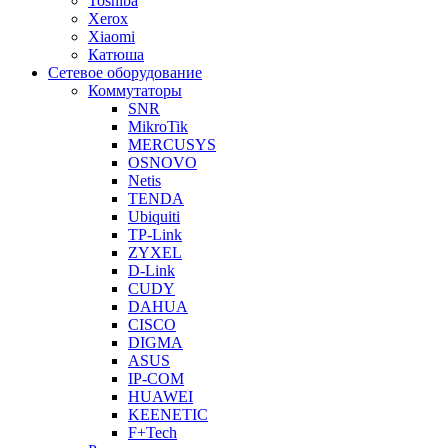
Toshiba
Xerox
Xiaomi
Катюша
Сетевое оборудование
Коммутаторы
SNR
MikroTik
MERCUSYS
OSNOVO
Netis
TENDA
Ubiquiti
TP-Link
ZYXEL
D-Link
CUDY
DAHUA
CISCO
DIGMA
ASUS
IP-COM
HUAWEI
KEENETIC
F+Tech