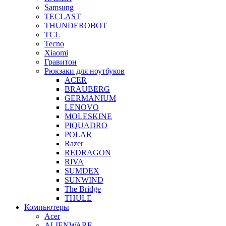
Samsung
TECLAST
THUNDEROBOT
TCL
Tecno
Xiaomi
Гравитон
Рюкзаки для ноутбуков
ACER
BRAUBERG
GERMANIUM
LENOVO
MOLESKINE
PIQUADRO
POLAR
Razer
REDRAGON
RIVA
SUMDEX
SUNWIND
The Bridge
THULE
Компьютеры
Acer
ALIENWARE