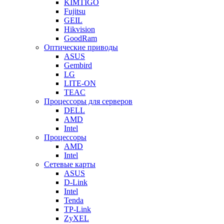
KIMTIGO
Fujitsu
GEIL
Hikvision
GoodRam
Оптические приводы
ASUS
Gembird
LG
LITE-ON
TEAC
Процессоры для серверов
DELL
AMD
Intel
Процессоры
AMD
Intel
Сетевые карты
ASUS
D-Link
Intel
Tenda
TP-Link
ZyXEL