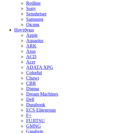
Redline
Sony
Sennheiser
Samsung
Оклик
Ноутбуки
Apple
Aquarius
ARK
Asus
ACD
Acer
ADATA XPG
Colorful
Chuwi
CBR
Digma
Dream Machines
Dell
Durabook
ECS Elitegroup
F+
FUJITSU
GMNG
Gigabyte