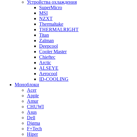
Устройства охлаждения
SuperMicro
MSI
NZXT
Thermaltake
THERMALRIGHT
Titan
Zalman
Deepcool
Cooler Master
Chieftec
Arctic
ALSEYE
Aerocool
ID-COOLING
Моноблоки
Acer
Apple
Amur
CHUWI
Asus
Dell
Digma
F+Tech
Hiper