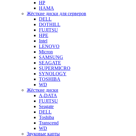
HP
HAMA
Жёсткие диски для серверов
DELL
DOTHILL
FUJITSU
HPE
Intel
LENOVO
Micron
SAMSUNG
SEAGATE
SUPERMICRO
SYNOLOGY
TOSHIBA
WD
Жёсткие диски
A-DATA
FUJITSU
Seagate
DELL
Toshiba
Transcend
WD
Звуковые карты