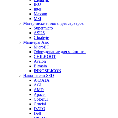
IRU
Intel
Maxsun
MSI
Материнские платы для серверов
Supermicro
ASUS
Gigabyte
Майнеры Asic
MicroBT
Оборудование для майнинга
CHILKOOT
Avalon
Bitmain
INNOSILICON
Накопители SSD
A-DATA
AGI
AMD
Apacer
Colorful
Crucial
DATO
Dell