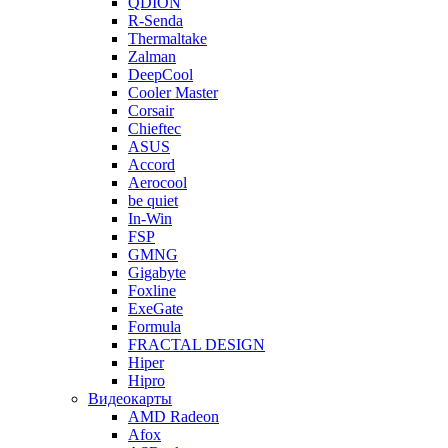
QDION
R-Senda
Thermaltake
Zalman
DeepCool
Cooler Master
Corsair
Chieftec
ASUS
Accord
Aerocool
be quiet
In-Win
FSP
GMNG
Gigabyte
Foxline
ExeGate
Formula
FRACTAL DESIGN
Hiper
Hipro
Видеокарты
AMD Radeon
Afox