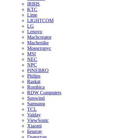
IRBIS
KTC
Lime
LIGHTCOM
LG
Lenovo
Machcreator
Machenike
Мониторус
MSI
NEC
NPC
PINEBRO
Philips
Raskat
Rombica
RDW Computers
Sunwind
Samsung
TCL
Valday
ViewSonic
Xiaomi
Бештау
Гравитон