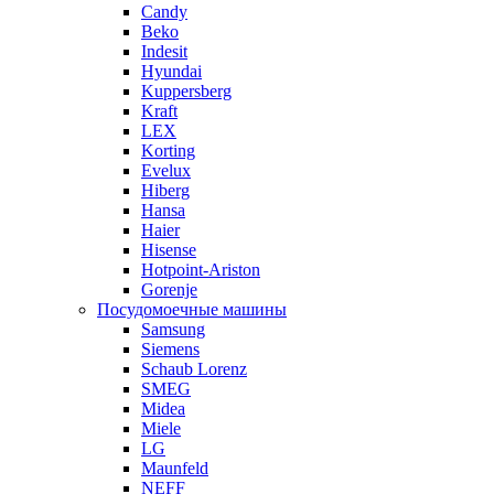
Candy
Beko
Indesit
Hyundai
Kuppersberg
Kraft
LEX
Korting
Evelux
Hiberg
Hansa
Haier
Hisense
Hotpoint-Ariston
Gorenje
Посудомоечные машины
Samsung
Siemens
Schaub Lorenz
SMEG
Midea
Miele
LG
Maunfeld
NEFF