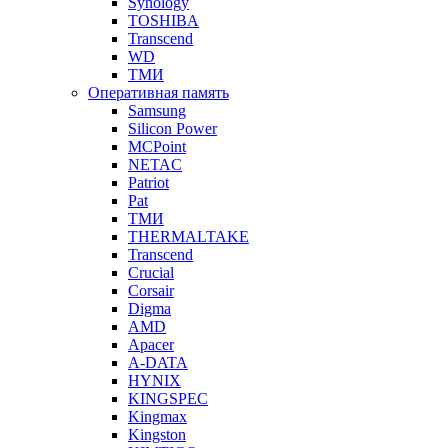
Synology
TOSHIBA
Transcend
WD
ТМИ
Оперативная память
Samsung
Silicon Power
MCPoint
NETAC
Patriot
Pat
ТМИ
THERMALTAKE
Transcend
Crucial
Corsair
Digma
AMD
Apacer
A-DATA
HYNIX
KINGSPEC
Kingmax
Kingston