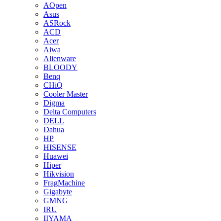
AOpen
Asus
ASRock
ACD
Acer
Aiwa
Alienware
BLOODY
Benq
CHiQ
Cooler Master
Digma
Delta Computers
DELL
Dahua
HP
HISENSE
Huawei
Hiper
Hikvision
FragMachine
Gigabyte
GMNG
IRU
IIYAMA