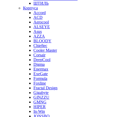
ШТИЛЬ
Корпуса
Accord
ACD
Aerocool
ALSEYE
Asus
AZZA
BLOODY
Chieftec
Cooler Master
Corsair
DeepCool
Digma
Enermax
ExeGate
Formula
Foxline
Fractal Design
Gigabyte
GINZZU
GMNG
HIPER
In-Win
JONSBO