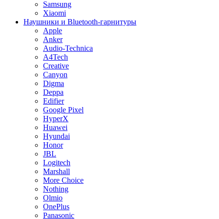
Samsung
Xiaomi
Наушники и Bluetooth-гарнитуры
Apple
Anker
Audio-Technica
A4Tech
Creative
Canyon
Digma
Deppa
Edifier
Google Pixel
HyperX
Huawei
Hyundai
Honor
JBL
Logitech
Marshall
More Choice
Nothing
Olmio
OnePlus
Panasonic