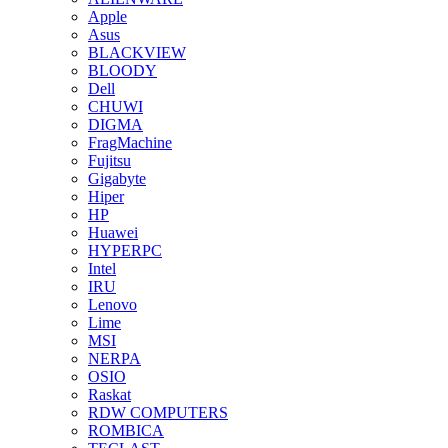
Apple
Asus
BLACKVIEW
BLOODY
Dell
CHUWI
DIGMA
FragMachine
Fujitsu
Gigabyte
Hiper
HP
Huawei
HYPERPC
Intel
IRU
Lenovo
Lime
MSI
NERPA
OSIO
Raskat
RDW COMPUTERS
ROMBICA