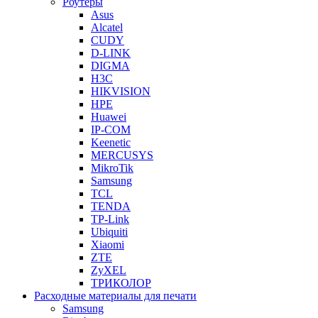
Роутеры
Asus
Alcatel
CUDY
D-LINK
DIGMA
H3C
HIKVISION
HPE
Huawei
IP-COM
Keenetic
MERCUSYS
MikroTik
Samsung
TCL
TENDA
TP-Link
Ubiquiti
Xiaomi
ZTE
ZyXEL
ТРИКОЛОР
Расходные материалы для печати
Samsung