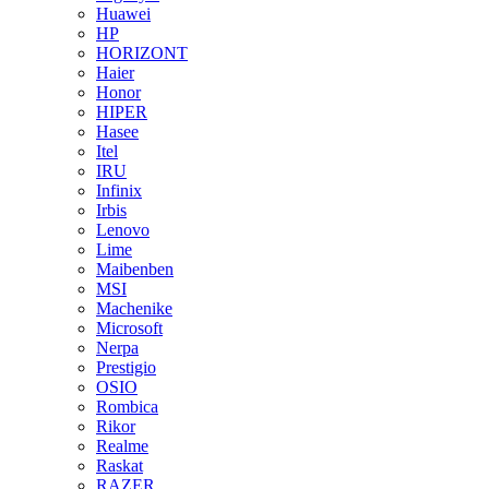
Huawei
HP
HORIZONT
Haier
Honor
HIPER
Hasee
Itel
IRU
Infinix
Irbis
Lenovo
Lime
Maibenben
MSI
Machenike
Microsoft
Nerpa
Prestigio
OSIO
Rombica
Rikor
Realme
Raskat
RAZER