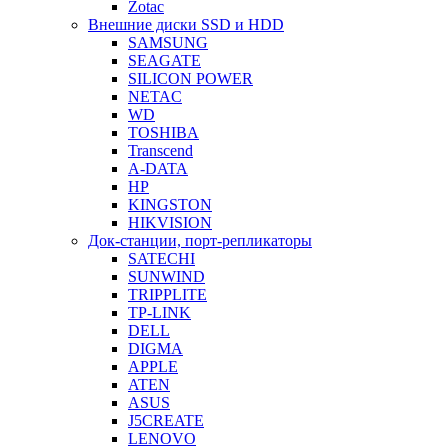
Zotac
Внешние диски SSD и HDD
SAMSUNG
SEAGATE
SILICON POWER
NETAC
WD
TOSHIBA
Transcend
A-DATA
HP
KINGSTON
HIKVISION
Док-станции, порт-репликаторы
SATECHI
SUNWIND
TRIPPLITE
TP-LINK
DELL
DIGMA
APPLE
ATEN
ASUS
J5CREATE
LENOVO