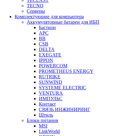
TECLAST
TECNO
Серверы
Комплектующие для компьютера
Аккумуляторные батареи для ИБП
Бастион
APC
BB
CSB
DELTA
EXEGATE
IPPON
POWERCOM
PROMETHEUS ENERGY
RUTRIKE
SUNWIND
SYSTEME ELECTRIC
VENTURA
ИМПУЛЬС
Контакт
СВЯЗЬ ИНЖИНИРИНГ
Штиль
Блоки питания
MSI
LinkWorld