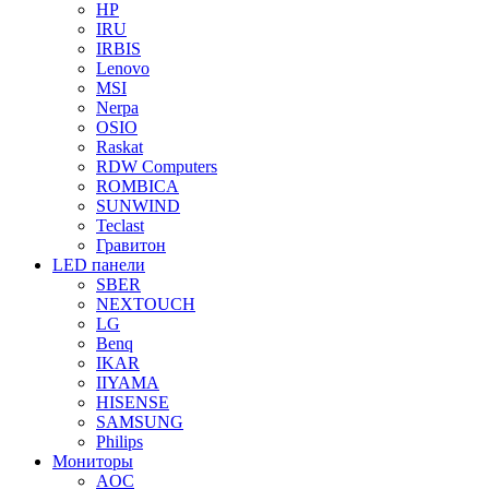
HP
IRU
IRBIS
Lenovo
MSI
Nerpa
OSIO
Raskat
RDW Computers
ROMBICA
SUNWIND
Teclast
Гравитон
LED панели
SBER
NEXTOUCH
LG
Benq
IKAR
IIYAMA
HISENSE
SAMSUNG
Philips
Мониторы
AOC