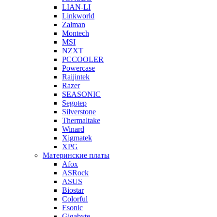
LIAN-LI
Linkworld
Zalman
Montech
MSI
NZXT
PCCOOLER
Powercase
Raijintek
Razer
SEASONIC
Segotep
Silverstone
Thermaltake
Winard
Xigmatek
XPG
Материнские платы
Afox
ASRock
ASUS
Biostar
Colorful
Esonic
Gigabyte