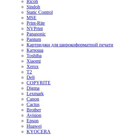
Ricoh
Sindoh
Static Control
MSE
Print-Rite
NVPrint
Panasonic
Pantum
Картриджи для широкоформатной печати
Катюша
Toshiba
Xiaomi
Xerox
T2
Deli
COPYRITE
Digma
Lexmark
Canon
Cactus
Brother
Avision
Epson
Huawei
KYOCERA