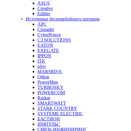
ASUS
Creative
Edifier
Источники бесперебойного питания
APC
Crusader
CyberPower
C3 SOLUTIONS
EATON
EXEGATE
IPPON
ITK
nJoy
MARSRIVA
Qdion
PowerMan
TURBOSKY
POWERCOM
Raskat
SMARTWATT
STARK COUNTRY
SYSTEME ELECTRIC
БАСТИОН
ИМПУЛЬС
СВЯЗЬ ИНЖИНИРИНГ