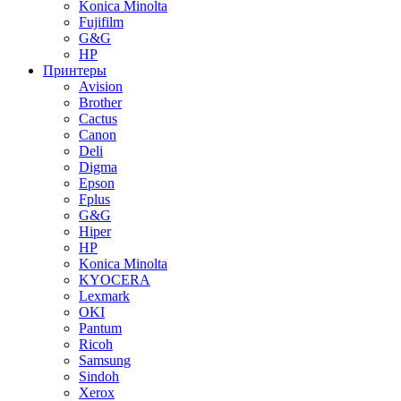
Konica Minolta
Fujifilm
G&G
HP
Принтеры
Avision
Brother
Cactus
Canon
Deli
Digma
Epson
Fplus
G&G
Hiper
HP
Konica Minolta
KYOCERA
Lexmark
OKI
Pantum
Ricoh
Samsung
Sindoh
Xerox