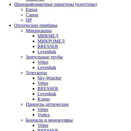
Широкоформатные принтеры (плоттеры)
Epson
Canon
HP
Оптические приборы
Микроскопы
МИКМЕД
МИКРОМЕД
BRESSER
Levenhuk
Зрительные трубы
Veber
Levenhuk
Телескопы
Sky-Watcher
Veber
BRESSER
Levenhuk
Konus
Прицелы оптические
Veber
Vortex
Бинокли и монокуляры
Veber
BRESSER