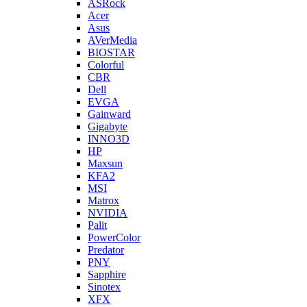
ASRock
Acer
Asus
AVerMedia
BIOSTAR
Colorful
CBR
Dell
EVGA
Gainward
Gigabyte
INNO3D
HP
Maxsun
KFA2
MSI
Matrox
NVIDIA
Palit
PowerColor
Predator
PNY
Sapphire
Sinotex
XFX