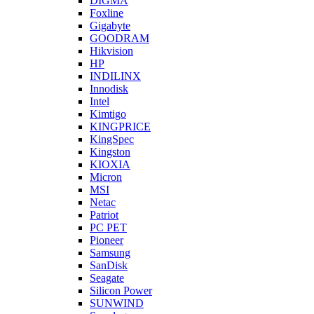
DIGMA
Foxline
Gigabyte
GOODRAM
Hikvision
HP
INDILINX
Innodisk
Intel
Kimtigo
KINGPRICE
KingSpec
Kingston
KIOXIA
Micron
MSI
Netac
Patriot
PC PET
Pioneer
Samsung
SanDisk
Seagate
Silicon Power
SUNWIND