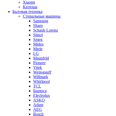
Xiaomi
Катюша
Бытовая техника
Стиральные машины
Samsung
Sharp
Schaub Lorenz
Stinol
Smeg
Midea
Miele
LG
Maunfeld
Pioneer
Vitek
Weissgauff
Willmark
Whirlpool
TCL
Бирюса
Electrolux
ASKO
Atlant
AEG
Bosch