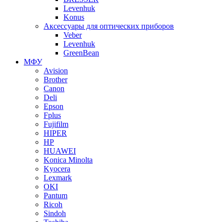
Levenhuk
Konus
Аксессуары для оптических приборов
Veber
Levenhuk
GreenBean
МФУ
Avision
Brother
Canon
Deli
Epson
Fplus
Fujifilm
HIPER
HP
HUAWEI
Konica Minolta
Kyocera
Lexmark
OKI
Pantum
Ricoh
Sindoh