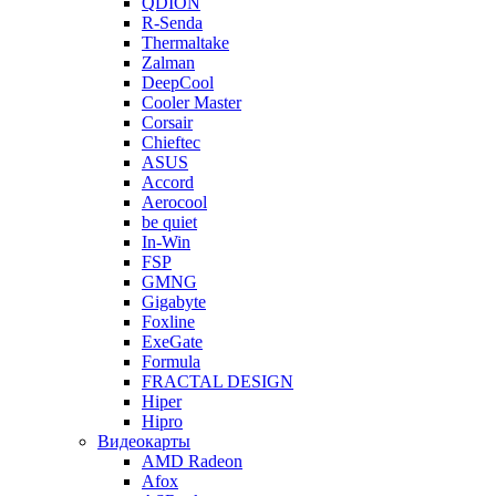
QDION
R-Senda
Thermaltake
Zalman
DeepCool
Cooler Master
Corsair
Chieftec
ASUS
Accord
Aerocool
be quiet
In-Win
FSP
GMNG
Gigabyte
Foxline
ExeGate
Formula
FRACTAL DESIGN
Hiper
Hipro
Видеокарты
AMD Radeon
Afox