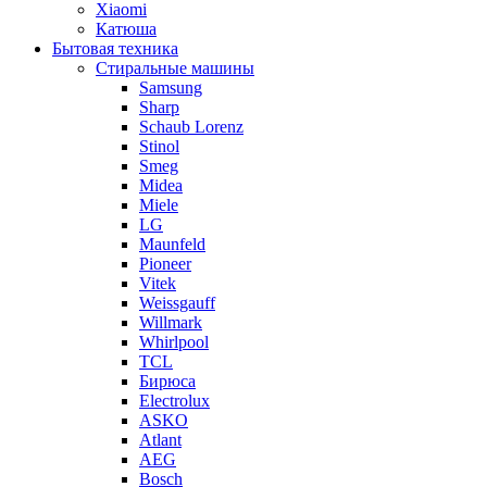
Xiaomi
Катюша
Бытовая техника
Стиральные машины
Samsung
Sharp
Schaub Lorenz
Stinol
Smeg
Midea
Miele
LG
Maunfeld
Pioneer
Vitek
Weissgauff
Willmark
Whirlpool
TCL
Бирюса
Electrolux
ASKO
Atlant
AEG
Bosch