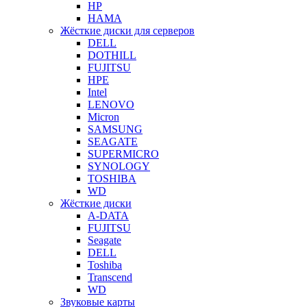
HP
HAMA
Жёсткие диски для серверов
DELL
DOTHILL
FUJITSU
HPE
Intel
LENOVO
Micron
SAMSUNG
SEAGATE
SUPERMICRO
SYNOLOGY
TOSHIBA
WD
Жёсткие диски
A-DATA
FUJITSU
Seagate
DELL
Toshiba
Transcend
WD
Звуковые карты