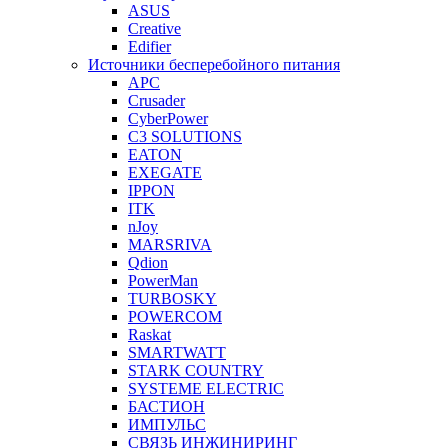
ASUS
Creative
Edifier
Источники бесперебойного питания
APC
Crusader
CyberPower
C3 SOLUTIONS
EATON
EXEGATE
IPPON
ITK
nJoy
MARSRIVA
Qdion
PowerMan
TURBOSKY
POWERCOM
Raskat
SMARTWATT
STARK COUNTRY
SYSTEME ELECTRIC
БАСТИОН
ИМПУЛЬС
СВЯЗЬ ИНЖИНИРИНГ