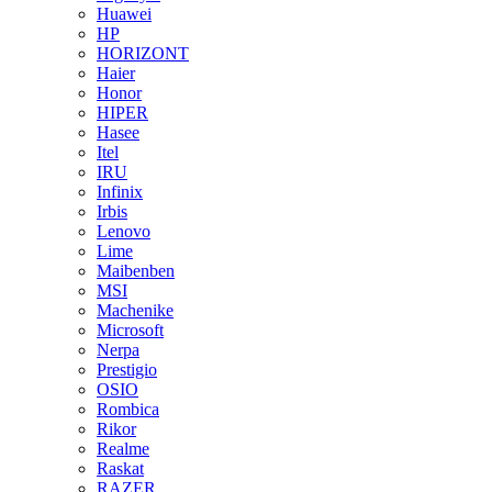
Huawei
HP
HORIZONT
Haier
Honor
HIPER
Hasee
Itel
IRU
Infinix
Irbis
Lenovo
Lime
Maibenben
MSI
Machenike
Microsoft
Nerpa
Prestigio
OSIO
Rombica
Rikor
Realme
Raskat
RAZER