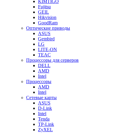
KIMTIGO
Fujitsu
GEIL
Hikvision
GoodRam
Оптические приводы
ASUS
Gembird
LG
LITE-ON
TEAC
Процессоры для серверов
DELL
AMD
Intel
Процессоры
AMD
Intel
Сетевые карты
ASUS
D-Link
Intel
Tenda
TP-Link
ZyXEL