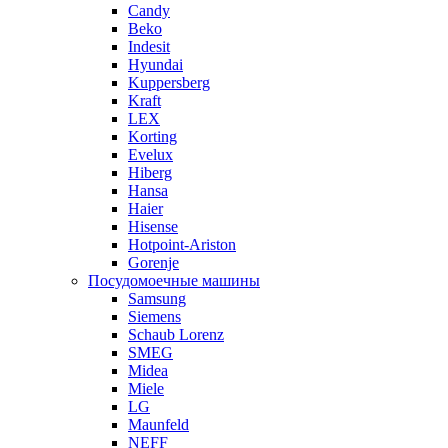
Candy
Beko
Indesit
Hyundai
Kuppersberg
Kraft
LEX
Korting
Evelux
Hiberg
Hansa
Haier
Hisense
Hotpoint-Ariston
Gorenje
Посудомоечные машины
Samsung
Siemens
Schaub Lorenz
SMEG
Midea
Miele
LG
Maunfeld
NEFF