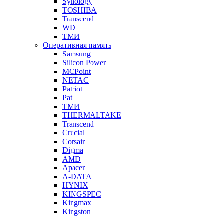
Synology
TOSHIBA
Transcend
WD
ТМИ
Оперативная память
Samsung
Silicon Power
MCPoint
NETAC
Patriot
Pat
ТМИ
THERMALTAKE
Transcend
Crucial
Corsair
Digma
AMD
Apacer
A-DATA
HYNIX
KINGSPEC
Kingmax
Kingston