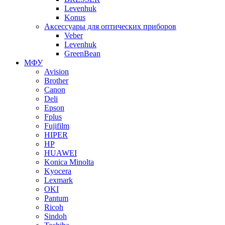
Levenhuk
Konus
Аксессуары для оптических приборов
Veber
Levenhuk
GreenBean
МФУ
Avision
Brother
Canon
Deli
Epson
Fplus
Fujifilm
HIPER
HP
HUAWEI
Konica Minolta
Kyocera
Lexmark
OKI
Pantum
Ricoh
Sindoh