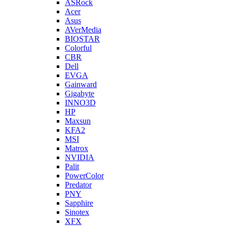
ASRock
Acer
Asus
AVerMedia
BIOSTAR
Colorful
CBR
Dell
EVGA
Gainward
Gigabyte
INNO3D
HP
Maxsun
KFA2
MSI
Matrox
NVIDIA
Palit
PowerColor
Predator
PNY
Sapphire
Sinotex
XFX