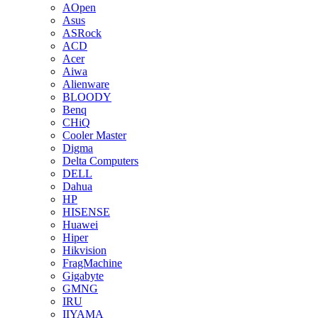
AOpen
Asus
ASRock
ACD
Acer
Aiwa
Alienware
BLOODY
Benq
CHiQ
Cooler Master
Digma
Delta Computers
DELL
Dahua
HP
HISENSE
Huawei
Hiper
Hikvision
FragMachine
Gigabyte
GMNG
IRU
IIYAMA