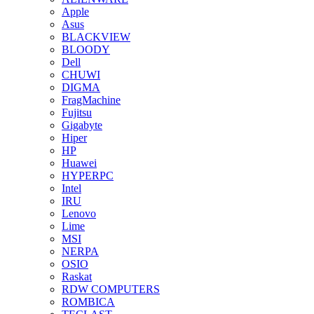
Apple
Asus
BLACKVIEW
BLOODY
Dell
CHUWI
DIGMA
FragMachine
Fujitsu
Gigabyte
Hiper
HP
Huawei
HYPERPC
Intel
IRU
Lenovo
Lime
MSI
NERPA
OSIO
Raskat
RDW COMPUTERS
ROMBICA