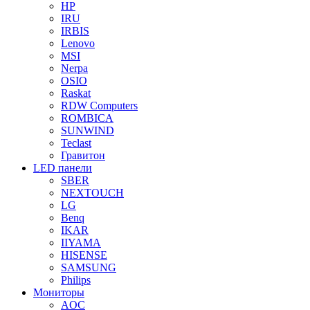
HP
IRU
IRBIS
Lenovo
MSI
Nerpa
OSIO
Raskat
RDW Computers
ROMBICA
SUNWIND
Teclast
Гравитон
LED панели
SBER
NEXTOUCH
LG
Benq
IKAR
IIYAMA
HISENSE
SAMSUNG
Philips
Мониторы
AOC