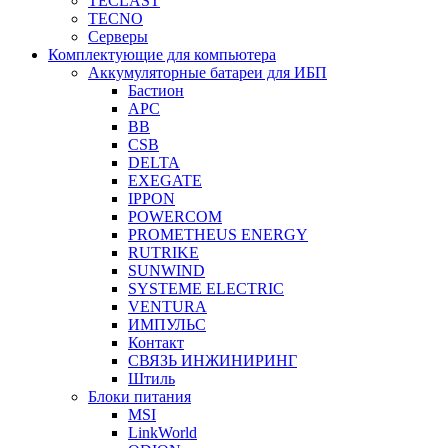
TECLAST
TECNO
Серверы
Комплектующие для компьютера
Аккумуляторные батареи для ИБП
Бастион
APC
BB
CSB
DELTA
EXEGATE
IPPON
POWERCOM
PROMETHEUS ENERGY
RUTRIKE
SUNWIND
SYSTEME ELECTRIC
VENTURA
ИМПУЛЬС
Контакт
СВЯЗЬ ИНЖИНИРИНГ
Штиль
Блоки питания
MSI
LinkWorld