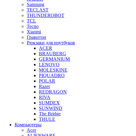
Samsung
TECLAST
THUNDEROBOT
TCL
Tecno
Xiaomi
Гравитон
Рюкзаки для ноутбуков
ACER
BRAUBERG
GERMANIUM
LENOVO
MOLESKINE
PIQUADRO
POLAR
Razer
REDRAGON
RIVA
SUMDEX
SUNWIND
The Bridge
THULE
Компьютеры
Acer
ALIENWARE