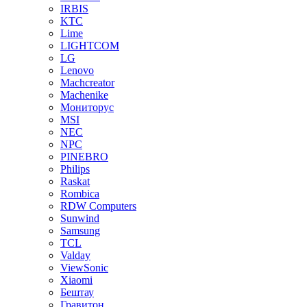
IRBIS
KTC
Lime
LIGHTCOM
LG
Lenovo
Machcreator
Machenike
Мониторус
MSI
NEC
NPC
PINEBRO
Philips
Raskat
Rombica
RDW Computers
Sunwind
Samsung
TCL
Valday
ViewSonic
Xiaomi
Бештау
Гравитон