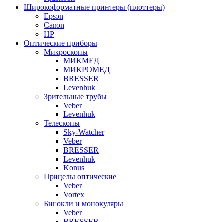
Широкоформатные принтеры (плоттеры)
Epson
Canon
HP
Оптические приборы
Микроскопы
МИКМЕД
МИКРОМЕД
BRESSER
Levenhuk
Зрительные трубы
Veber
Levenhuk
Телескопы
Sky-Watcher
Veber
BRESSER
Levenhuk
Konus
Прицелы оптические
Veber
Vortex
Бинокли и монокуляры
Veber
BRESSER