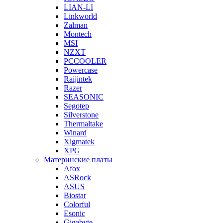
LIAN-LI
Linkworld
Zalman
Montech
MSI
NZXT
PCCOOLER
Powercase
Raijintek
Razer
SEASONIC
Segotep
Silverstone
Thermaltake
Winard
Xigmatek
XPG
Материнские платы
Afox
ASRock
ASUS
Biostar
Colorful
Esonic
Gigabyte