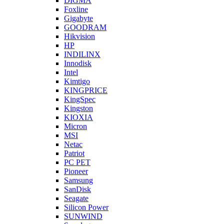
DIGMA
Foxline
Gigabyte
GOODRAM
Hikvision
HP
INDILINX
Innodisk
Intel
Kimtigo
KINGPRICE
KingSpec
Kingston
KIOXIA
Micron
MSI
Netac
Patriot
PC PET
Pioneer
Samsung
SanDisk
Seagate
Silicon Power
SUNWIND