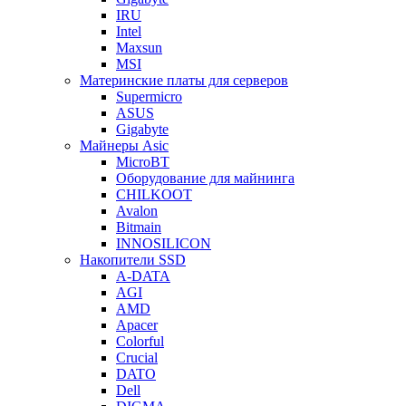
IRU
Intel
Maxsun
MSI
Материнские платы для серверов
Supermicro
ASUS
Gigabyte
Майнеры Asic
MicroBT
Оборудование для майнинга
CHILKOOT
Avalon
Bitmain
INNOSILICON
Накопители SSD
A-DATA
AGI
AMD
Apacer
Colorful
Crucial
DATO
Dell