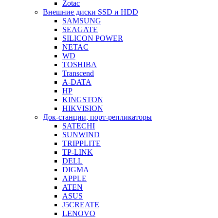
Zotac
Внешние диски SSD и HDD
SAMSUNG
SEAGATE
SILICON POWER
NETAC
WD
TOSHIBA
Transcend
A-DATA
HP
KINGSTON
HIKVISION
Док-станции, порт-репликаторы
SATECHI
SUNWIND
TRIPPLITE
TP-LINK
DELL
DIGMA
APPLE
ATEN
ASUS
J5CREATE
LENOVO