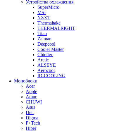
Устройства охлаждения
SuperMicro
MSI
NZXT
Thermaltake
THERMALRIGHT
Titan
Zalman
Deepcool
Cooler Master
Chieftec
Arctic
ALSEYE
Aerocool
ID-COOLING
Моноблоки
Acer
Apple
Amur
CHUWI
Asus
Dell
Digma
F+Tech
Hiper