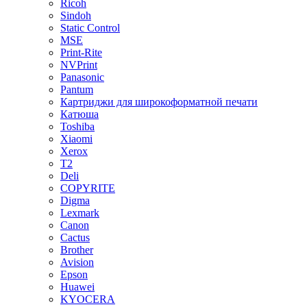
Ricoh
Sindoh
Static Control
MSE
Print-Rite
NVPrint
Panasonic
Pantum
Картриджи для широкоформатной печати
Катюша
Toshiba
Xiaomi
Xerox
T2
Deli
COPYRITE
Digma
Lexmark
Canon
Cactus
Brother
Avision
Epson
Huawei
KYOCERA