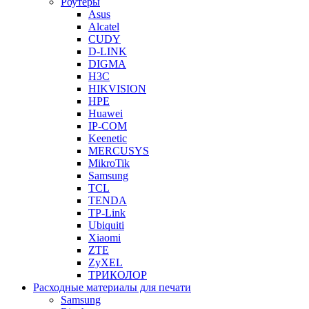
Роутеры
Asus
Alcatel
CUDY
D-LINK
DIGMA
H3C
HIKVISION
HPE
Huawei
IP-COM
Keenetic
MERCUSYS
MikroTik
Samsung
TCL
TENDA
TP-Link
Ubiquiti
Xiaomi
ZTE
ZyXEL
ТРИКОЛОР
Расходные материалы для печати
Samsung