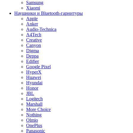
Samsung
Xiaomi
Наушники и Bluetooth-гарнитуры
Apple
Anker
Audio-Technica
A4Tech
Creative
Canyon
Digma
Deppa
Edifier
Google Pixel
HyperX
Huawei
Hyundai
Honor
JBL
Logitech
Marshall
More Choice
Nothing
Olmio
OnePlus
Panasonic