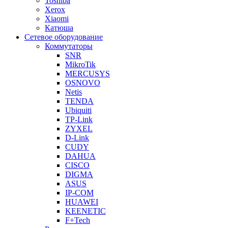
Toshiba
Xerox
Xiaomi
Катюша
Сетевое оборудование
Коммутаторы
SNR
MikroTik
MERCUSYS
OSNOVO
Netis
TENDA
Ubiquiti
TP-Link
ZYXEL
D-Link
CUDY
DAHUA
CISCO
DIGMA
ASUS
IP-COM
HUAWEI
KEENETIC
F+Tech