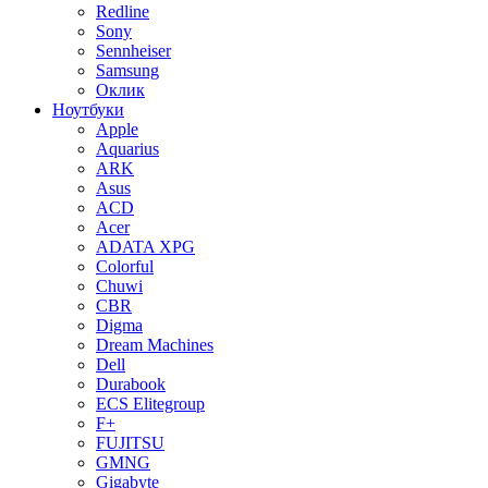
Redline
Sony
Sennheiser
Samsung
Оклик
Ноутбуки
Apple
Aquarius
ARK
Asus
ACD
Acer
ADATA XPG
Colorful
Chuwi
CBR
Digma
Dream Machines
Dell
Durabook
ECS Elitegroup
F+
FUJITSU
GMNG
Gigabyte