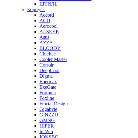
ШТИЛЬ
Корпуса
Accord
ACD
Aerocool
ALSEYE
Asus
AZZA
BLOODY
Chieftec
Cooler Master
Corsair
DeepCool
Digma
Enermax
ExeGate
Formula
Foxline
Fractal Design
Gigabyte
GINZZU
GMNG
HIPER
In-Win
JONSBO