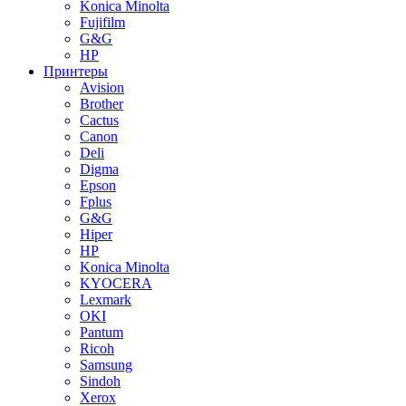
Konica Minolta
Fujifilm
G&G
HP
Принтеры
Avision
Brother
Cactus
Canon
Deli
Digma
Epson
Fplus
G&G
Hiper
HP
Konica Minolta
KYOCERA
Lexmark
OKI
Pantum
Ricoh
Samsung
Sindoh
Xerox