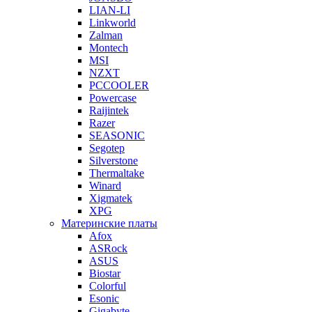
LIAN-LI
Linkworld
Zalman
Montech
MSI
NZXT
PCCOOLER
Powercase
Raijintek
Razer
SEASONIC
Segotep
Silverstone
Thermaltake
Winard
Xigmatek
XPG
Материнские платы
Afox
ASRock
ASUS
Biostar
Colorful
Esonic
Gigabyte