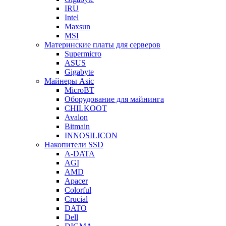
IRU
Intel
Maxsun
MSI
Материнские платы для серверов
Supermicro
ASUS
Gigabyte
Майнеры Asic
MicroBT
Оборудование для майнинга
CHILKOOT
Avalon
Bitmain
INNOSILICON
Накопители SSD
A-DATA
AGI
AMD
Apacer
Colorful
Crucial
DATO
Dell