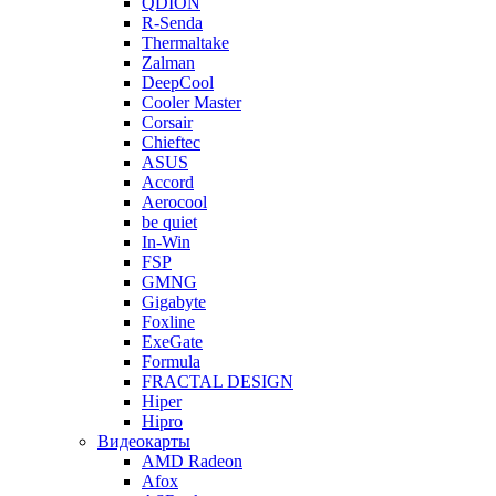
QDION
R-Senda
Thermaltake
Zalman
DeepCool
Cooler Master
Corsair
Chieftec
ASUS
Accord
Aerocool
be quiet
In-Win
FSP
GMNG
Gigabyte
Foxline
ExeGate
Formula
FRACTAL DESIGN
Hiper
Hipro
Видеокарты
AMD Radeon
Afox