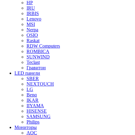
HP
IRU
IRBIS
Lenovo
MSI
Nerpa
OSIO
Raskat
RDW Computers
ROMBICA
SUNWIND
Teclast
Гравитон
LED панели
SBER
NEXTOUCH
LG
Benq
IKAR
IIYAMA
HISENSE
SAMSUNG
Philips
Мониторы
AOC