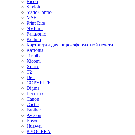
Ricoh
Sindoh
Static Control
MSE
Print-Rite
NVPrint
Panasonic
Pantum
Картриджи для широкоформатной печати
Катюша
Toshiba
Xiaomi
Xerox
T2
Deli
COPYRITE
Digma
Lexmark
Canon
Cactus
Brother
Avision
Epson
Huawei
KYOCERA