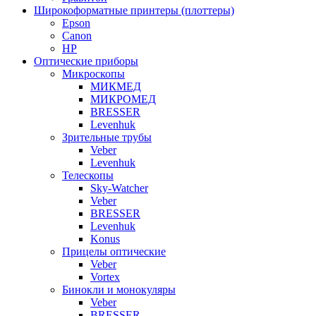
Широкоформатные принтеры (плоттеры)
Epson
Canon
HP
Оптические приборы
Микроскопы
МИКМЕД
МИКРОМЕД
BRESSER
Levenhuk
Зрительные трубы
Veber
Levenhuk
Телескопы
Sky-Watcher
Veber
BRESSER
Levenhuk
Konus
Прицелы оптические
Veber
Vortex
Бинокли и монокуляры
Veber
BRESSER