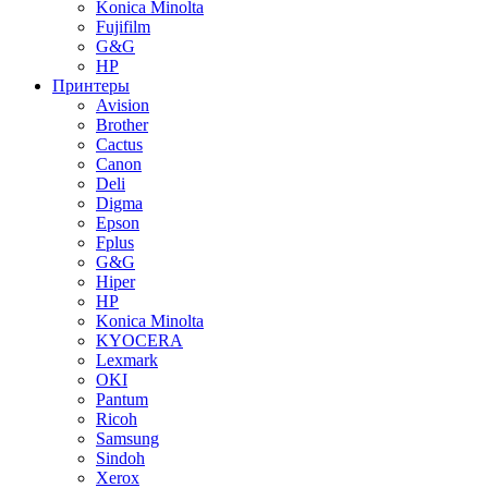
Konica Minolta
Fujifilm
G&G
HP
Принтеры
Avision
Brother
Cactus
Canon
Deli
Digma
Epson
Fplus
G&G
Hiper
HP
Konica Minolta
KYOCERA
Lexmark
OKI
Pantum
Ricoh
Samsung
Sindoh
Xerox