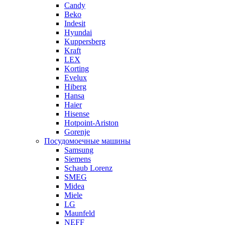
Candy
Beko
Indesit
Hyundai
Kuppersberg
Kraft
LEX
Korting
Evelux
Hiberg
Hansa
Haier
Hisense
Hotpoint-Ariston
Gorenje
Посудомоечные машины
Samsung
Siemens
Schaub Lorenz
SMEG
Midea
Miele
LG
Maunfeld
NEFF