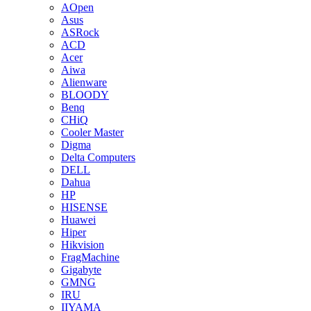
AOpen
Asus
ASRock
ACD
Acer
Aiwa
Alienware
BLOODY
Benq
CHiQ
Cooler Master
Digma
Delta Computers
DELL
Dahua
HP
HISENSE
Huawei
Hiper
Hikvision
FragMachine
Gigabyte
GMNG
IRU
IIYAMA