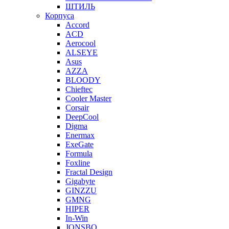
ШТИЛЬ
Корпуса
Accord
ACD
Aerocool
ALSEYE
Asus
AZZA
BLOODY
Chieftec
Cooler Master
Corsair
DeepCool
Digma
Enermax
ExeGate
Formula
Foxline
Fractal Design
Gigabyte
GINZZU
GMNG
HIPER
In-Win
JONSBO