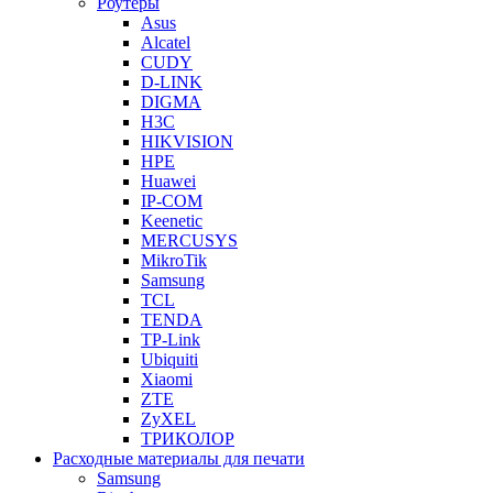
Роутеры
Asus
Alcatel
CUDY
D-LINK
DIGMA
H3C
HIKVISION
HPE
Huawei
IP-COM
Keenetic
MERCUSYS
MikroTik
Samsung
TCL
TENDA
TP-Link
Ubiquiti
Xiaomi
ZTE
ZyXEL
ТРИКОЛОР
Расходные материалы для печати
Samsung