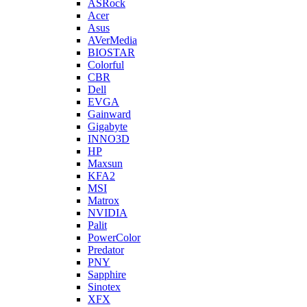
ASRock
Acer
Asus
AVerMedia
BIOSTAR
Colorful
CBR
Dell
EVGA
Gainward
Gigabyte
INNO3D
HP
Maxsun
KFA2
MSI
Matrox
NVIDIA
Palit
PowerColor
Predator
PNY
Sapphire
Sinotex
XFX