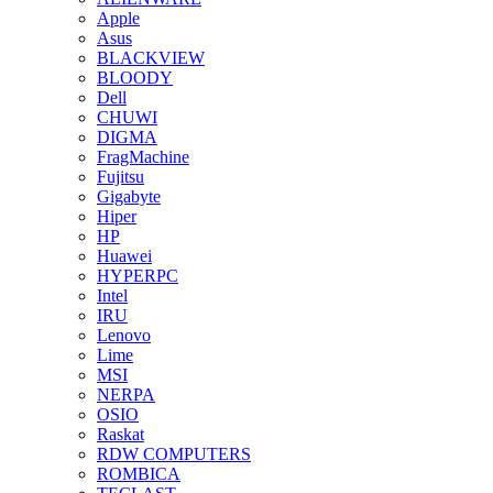
Apple
Asus
BLACKVIEW
BLOODY
Dell
CHUWI
DIGMA
FragMachine
Fujitsu
Gigabyte
Hiper
HP
Huawei
HYPERPC
Intel
IRU
Lenovo
Lime
MSI
NERPA
OSIO
Raskat
RDW COMPUTERS
ROMBICA