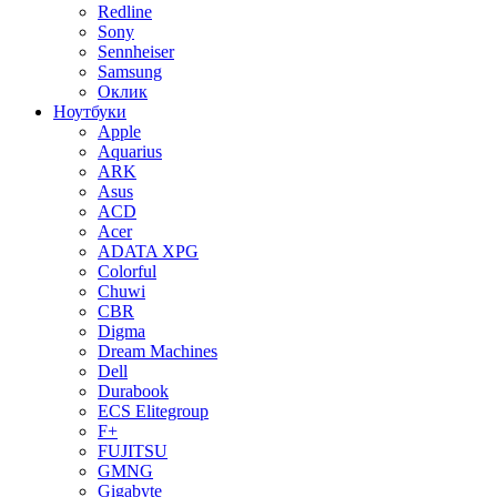
Redline
Sony
Sennheiser
Samsung
Оклик
Ноутбуки
Apple
Aquarius
ARK
Asus
ACD
Acer
ADATA XPG
Colorful
Chuwi
CBR
Digma
Dream Machines
Dell
Durabook
ECS Elitegroup
F+
FUJITSU
GMNG
Gigabyte