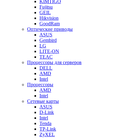
KIMTIGO
Fujitsu
GEIL
Hikvision
GoodRam
Оптические приводы
ASUS
Gembird
LG
LITE-ON
TEAC
Процессоры для серверов
DELL
AMD
Intel
Процессоры
AMD
Intel
Сетевые карты
ASUS
D-Link
Intel
Tenda
TP-Link
ZyXEL