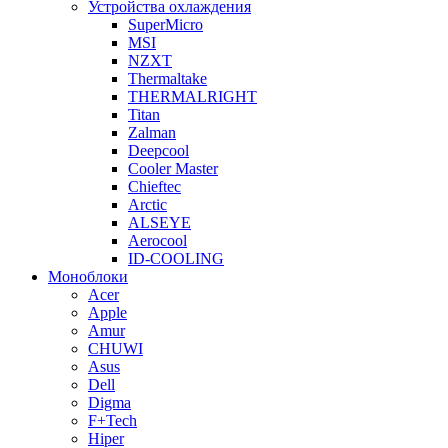
Устройства охлаждения
SuperMicro
MSI
NZXT
Thermaltake
THERMALRIGHT
Titan
Zalman
Deepcool
Cooler Master
Chieftec
Arctic
ALSEYE
Aerocool
ID-COOLING
Моноблоки
Acer
Apple
Amur
CHUWI
Asus
Dell
Digma
F+Tech
Hiper