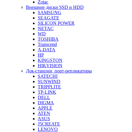
Zotac
Внешние диски SSD и HDD
SAMSUNG
SEAGATE
SILICON POWER
NETAC
WD
TOSHIBA
Transcend
A-DATA
HP
KINGSTON
HIKVISION
Док-станции, порт-репликаторы
SATECHI
SUNWIND
TRIPPLITE
TP-LINK
DELL
DIGMA
APPLE
ATEN
ASUS
J5CREATE
LENOVO