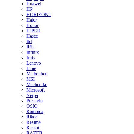
Huawei
HP
HORIZONT
Haier
Honor
HIPER
Hasee
Itel
IRU
Infinix
Irbis
Lenovo
Lime
Maibenben
MSI
Machenike
Microsoft
Nerpa
Prestigio
OSIO
Rombica
Rikor
Realme
Raskat
RAZER