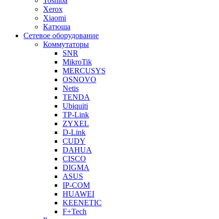
Toshiba
Xerox
Xiaomi
Катюша
Сетевое оборудование
Коммутаторы
SNR
MikroTik
MERCUSYS
OSNOVO
Netis
TENDA
Ubiquiti
TP-Link
ZYXEL
D-Link
CUDY
DAHUA
CISCO
DIGMA
ASUS
IP-COM
HUAWEI
KEENETIC
F+Tech