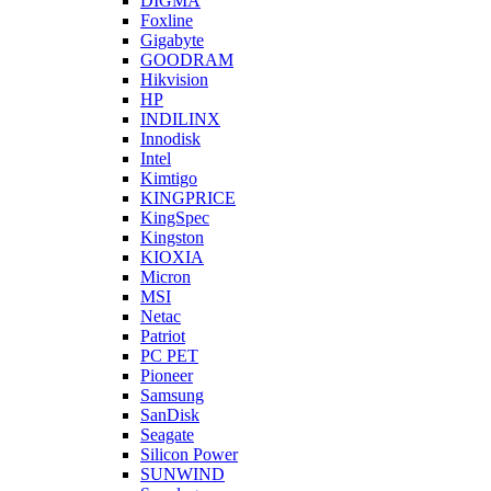
DIGMA
Foxline
Gigabyte
GOODRAM
Hikvision
HP
INDILINX
Innodisk
Intel
Kimtigo
KINGPRICE
KingSpec
Kingston
KIOXIA
Micron
MSI
Netac
Patriot
PC PET
Pioneer
Samsung
SanDisk
Seagate
Silicon Power
SUNWIND