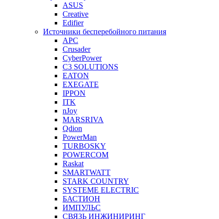
ASUS
Creative
Edifier
Источники бесперебойного питания
APC
Crusader
CyberPower
C3 SOLUTIONS
EATON
EXEGATE
IPPON
ITK
nJoy
MARSRIVA
Qdion
PowerMan
TURBOSKY
POWERCOM
Raskat
SMARTWATT
STARK COUNTRY
SYSTEME ELECTRIC
БАСТИОН
ИМПУЛЬС
СВЯЗЬ ИНЖИНИРИНГ