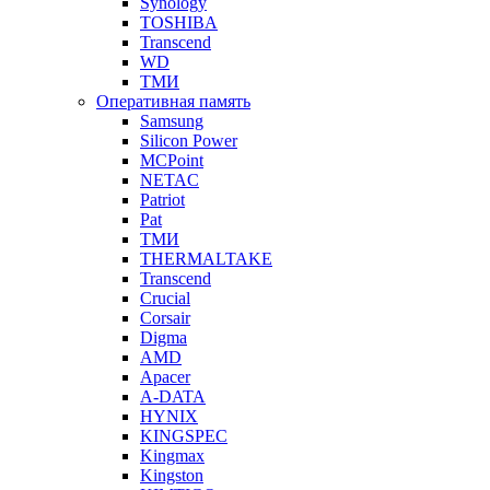
Synology
TOSHIBA
Transcend
WD
ТМИ
Оперативная память
Samsung
Silicon Power
MCPoint
NETAC
Patriot
Pat
ТМИ
THERMALTAKE
Transcend
Crucial
Corsair
Digma
AMD
Apacer
A-DATA
HYNIX
KINGSPEC
Kingmax
Kingston