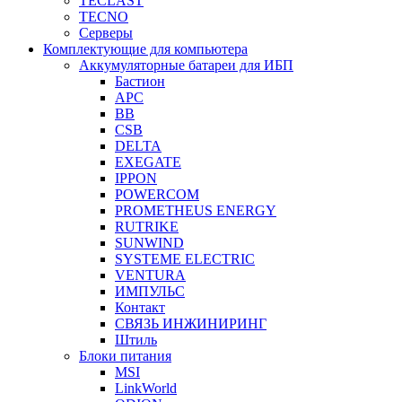
TECLAST
TECNO
Серверы
Комплектующие для компьютера
Аккумуляторные батареи для ИБП
Бастион
APC
BB
CSB
DELTA
EXEGATE
IPPON
POWERCOM
PROMETHEUS ENERGY
RUTRIKE
SUNWIND
SYSTEME ELECTRIC
VENTURA
ИМПУЛЬС
Контакт
СВЯЗЬ ИНЖИНИРИНГ
Штиль
Блоки питания
MSI
LinkWorld