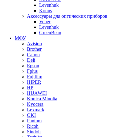
Levenhuk
Konus
Аксессуары для оптических приборов
Veber
Levenhuk
GreenBean
МФУ
Avision
Brother
Canon
Deli
Epson
Fplus
Fujifilm
HIPER
HP
HUAWEI
Konica Minolta
Kyocera
Lexmark
OKI
Pantum
Ricoh
Sindoh