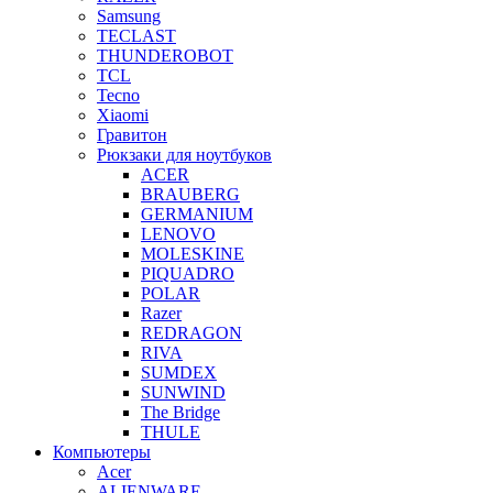
Samsung
TECLAST
THUNDEROBOT
TCL
Tecno
Xiaomi
Гравитон
Рюкзаки для ноутбуков
ACER
BRAUBERG
GERMANIUM
LENOVO
MOLESKINE
PIQUADRO
POLAR
Razer
REDRAGON
RIVA
SUMDEX
SUNWIND
The Bridge
THULE
Компьютеры
Acer
ALIENWARE