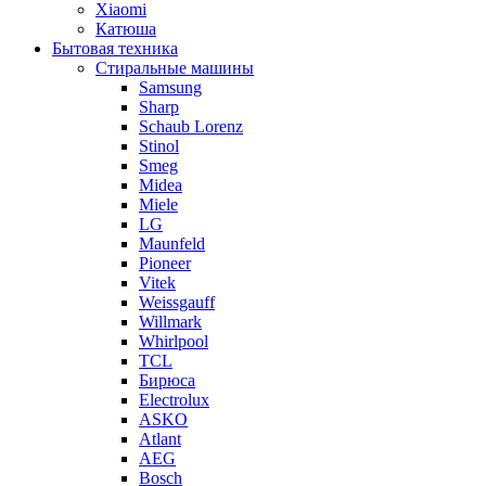
Xiaomi
Катюша
Бытовая техника
Стиральные машины
Samsung
Sharp
Schaub Lorenz
Stinol
Smeg
Midea
Miele
LG
Maunfeld
Pioneer
Vitek
Weissgauff
Willmark
Whirlpool
TCL
Бирюса
Electrolux
ASKO
Atlant
AEG
Bosch