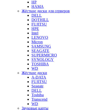
HP
HAMA
Жёсткие диски для серверов
DELL
DOTHILL
FUJITSU
HPE
Intel
LENOVO
Micron
SAMSUNG
SEAGATE
SUPERMICRO
SYNOLOGY
TOSHIBA
WD
Жёсткие диски
A-DATA
FUJITSU
Seagate
DELL
Toshiba
Transcend
WD
Звуковые карты