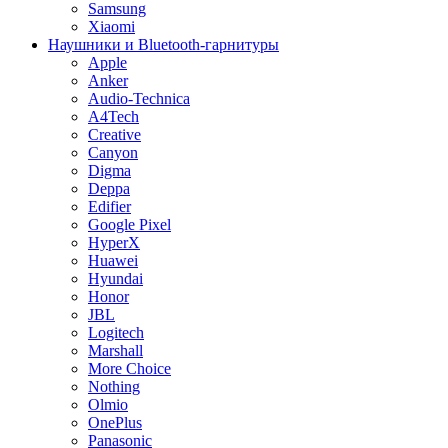
Samsung
Xiaomi
Наушники и Bluetooth-гарнитуры
Apple
Anker
Audio-Technica
A4Tech
Creative
Canyon
Digma
Deppa
Edifier
Google Pixel
HyperX
Huawei
Hyundai
Honor
JBL
Logitech
Marshall
More Choice
Nothing
Olmio
OnePlus
Panasonic