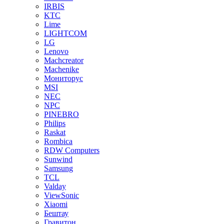
IRBIS
KTC
Lime
LIGHTCOM
LG
Lenovo
Machcreator
Machenike
Мониторус
MSI
NEC
NPC
PINEBRO
Philips
Raskat
Rombica
RDW Computers
Sunwind
Samsung
TCL
Valday
ViewSonic
Xiaomi
Бештау
Гравитон