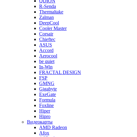
QDION
R-Senda
Thermaltake
Zalman
DeepCool
Cooler Master
Corsair
Chieftec
ASUS
Accord
Aerocool
be quiet
In-Win
FRACTAL DESIGN
FSP
GMNG
Gigabyte
ExeGate
Formula
Foxline
Hiper
Hipro
Видеокарты
AMD Radeon
Afox