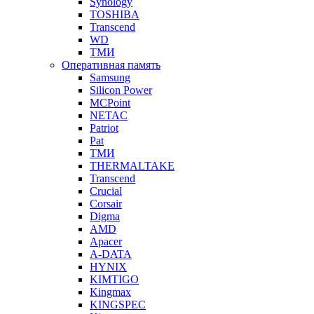
Synology
TOSHIBA
Transcend
WD
ТМИ
Оперативная память
Samsung
Silicon Power
MCPoint
NETAC
Patriot
Pat
ТМИ
THERMALTAKE
Transcend
Crucial
Corsair
Digma
AMD
Apacer
A-DATA
HYNIX
KIMTIGO
Kingmax
KINGSPEC