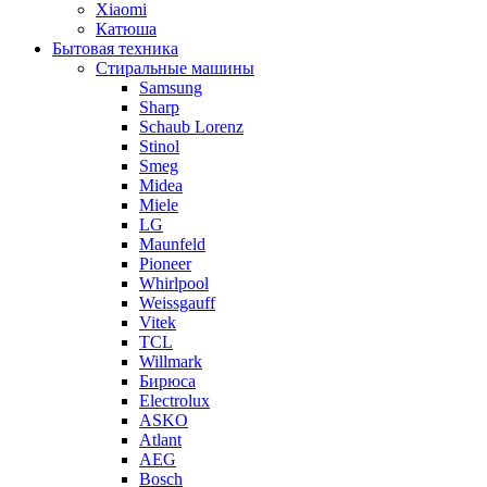
Xiaomi
Катюша
Бытовая техника
Стиральные машины
Samsung
Sharp
Schaub Lorenz
Stinol
Smeg
Midea
Miele
LG
Maunfeld
Pioneer
Whirlpool
Weissgauff
Vitek
TCL
Willmark
Бирюса
Electrolux
ASKO
Atlant
AEG
Bosch