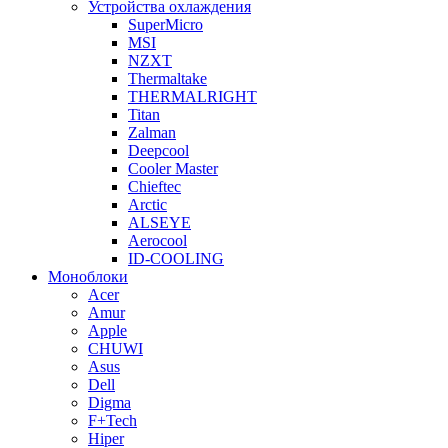
Устройства охлаждения
SuperMicro
MSI
NZXT
Thermaltake
THERMALRIGHT
Titan
Zalman
Deepcool
Cooler Master
Chieftec
Arctic
ALSEYE
Aerocool
ID-COOLING
Моноблоки
Acer
Amur
Apple
CHUWI
Asus
Dell
Digma
F+Tech
Hiper