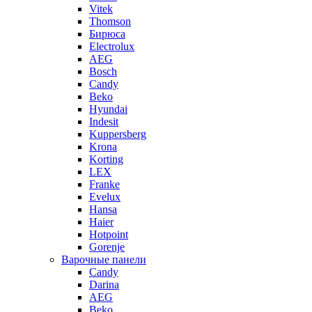
Vitek
Thomson
Бирюса
Electrolux
AEG
Bosch
Candy
Beko
Hyundai
Indesit
Kuppersberg
Krona
Korting
LEX
Franke
Evelux
Hansa
Haier
Hotpoint
Gorenje
Варочные панели
Candy
Darina
AEG
Beko