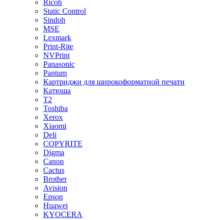
Ricoh
Static Control
Sindoh
MSE
Lexmark
Print-Rite
NVPrint
Panasonic
Pantum
Картриджи для широкоформатной печати
Катюша
T2
Toshiba
Xerox
Xiaomi
Deli
COPYRITE
Digma
Canon
Cactus
Brother
Avision
Epson
Huawei
KYOCERA