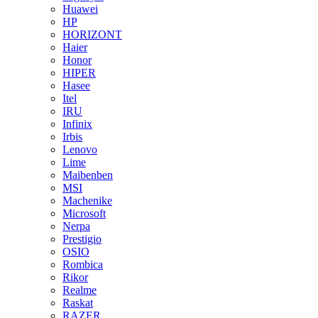
Huawei
HP
HORIZONT
Haier
Honor
HIPER
Hasee
Itel
IRU
Infinix
Irbis
Lenovo
Lime
Maibenben
MSI
Machenike
Microsoft
Nerpa
Prestigio
OSIO
Rombica
Rikor
Realme
Raskat
RAZER