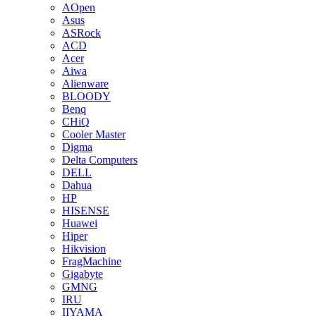
AOpen
Asus
ASRock
ACD
Acer
Aiwa
Alienware
BLOODY
Benq
CHiQ
Cooler Master
Digma
Delta Computers
DELL
Dahua
HP
HISENSE
Huawei
Hiper
Hikvision
FragMachine
Gigabyte
GMNG
IRU
IIYAMA