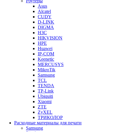
Роутеры
Asus
Alcatel
CUDY
D-LINK
DIGMA
H3C
HIKVISION
HPE
Huawei
IP-COM
Keenetic
MERCUSYS
MikroTik
Samsung
TCL
TENDA
TP-Link
Ubiquiti
Xiaomi
ZTE
ZyXEL
ТРИКОЛОР
Расходные материалы для печати
Samsung