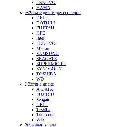
LENOVO
HAMA
Жёсткие диски для серверов
DELL
DOTHILL
FUJITSU
HPE
Intel
LENOVO
Micron
SAMSUNG
SEAGATE
SUPERMICRO
SYNOLOGY
TOSHIBA
WD
Жёсткие диски
A-DATA
FUJITSU
Seagate
DELL
Toshiba
Transcend
WD
Звуковые карты