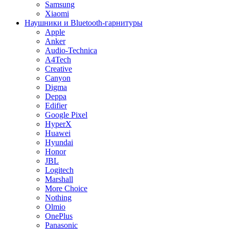
Samsung
Xiaomi
Наушники и Bluetooth-гарнитуры
Apple
Anker
Audio-Technica
A4Tech
Creative
Canyon
Digma
Deppa
Edifier
Google Pixel
HyperX
Huawei
Hyundai
Honor
JBL
Logitech
Marshall
More Choice
Nothing
Olmio
OnePlus
Panasonic