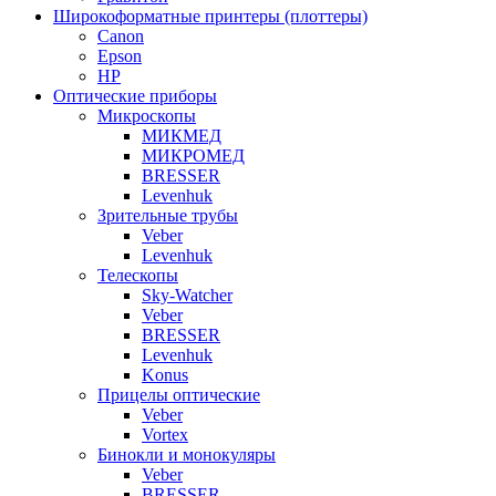
Широкоформатные принтеры (плоттеры)
Canon
Epson
HP
Оптические приборы
Микроскопы
МИКМЕД
МИКРОМЕД
BRESSER
Levenhuk
Зрительные трубы
Veber
Levenhuk
Телескопы
Sky-Watcher
Veber
BRESSER
Levenhuk
Konus
Прицелы оптические
Veber
Vortex
Бинокли и монокуляры
Veber
BRESSER