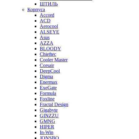
ШТИЛЬ
Корпуса
Accord
ACD
Aerocool
ALSEYE
Asus
AZZA
BLOODY
Chieftec
Cooler Master
Corsair
DeepCool
Digma
Enermax
ExeGate
Formula
Foxline
Fractal Design
Gigabyte
GINZZU
GMNG
HIPER
In-Win
JONSBO