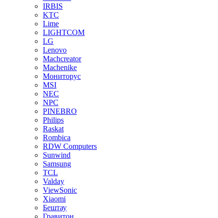
IRBIS
KTC
Lime
LIGHTCOM
LG
Lenovo
Machcreator
Machenike
Мониторус
MSI
NEC
NPC
PINEBRO
Philips
Raskat
Rombica
RDW Computers
Sunwind
Samsung
TCL
Valday
ViewSonic
Xiaomi
Бештау
Гравитон