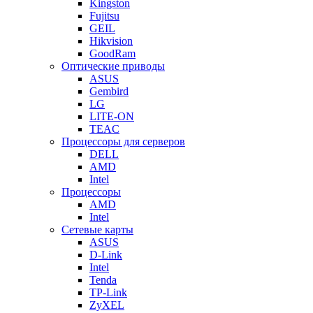
Kingston
Fujitsu
GEIL
Hikvision
GoodRam
Оптические приводы
ASUS
Gembird
LG
LITE-ON
TEAC
Процессоры для серверов
DELL
AMD
Intel
Процессоры
AMD
Intel
Сетевые карты
ASUS
D-Link
Intel
Tenda
TP-Link
ZyXEL