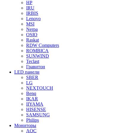
HP
IRU
IRBIS
Lenovo
MSI
Nerpa
OSIO
Raskat
RDW Computers
ROMBICA
SUNWIND
Teclast
Гравитон
LED панели
SBER
LG
NEXTOUCH
Benq
IKAR
IIYAMA
HISENSE
SAMSUNG
Philips
Мониторы
AOC