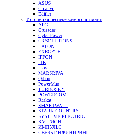
ASUS
Creative
Edifier
Источники бесперебойного питания
APC
Crusader
CyberPower
C3 SOLUTIONS
EATON
EXEGATE
IPPON
ITK
nJoy
MARSRIVA
Qdion
PowerMan
TURBOSKY
POWERCOM
Raskat
SMARTWATT
STARK COUNTRY
SYSTEME ELECTRIC
БАСТИОН
ИМПУЛЬС
СВЯЗЬ ИНЖИНИРИНГ