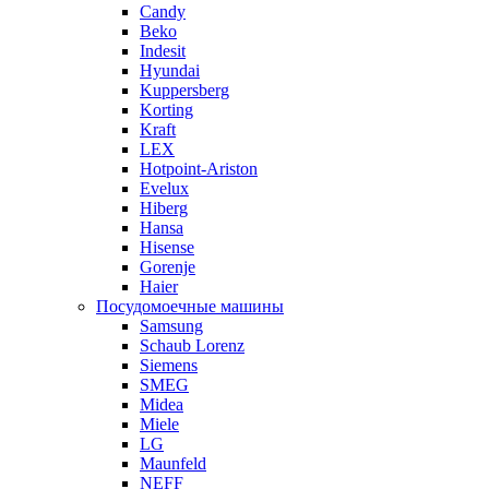
Candy
Beko
Indesit
Hyundai
Kuppersberg
Korting
Kraft
LEX
Hotpoint-Ariston
Evelux
Hiberg
Hansa
Hisense
Gorenje
Haier
Посудомоечные машины
Samsung
Schaub Lorenz
Siemens
SMEG
Midea
Miele
LG
Maunfeld
NEFF