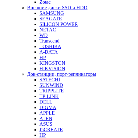
Zotac
Внешние диски SSD и HDD
SAMSUNG
SEAGATE
SILICON POWER
NETAC
WD
Transcend
TOSHIBA
A-DATA
HP
KINGSTON
HIKVISION
Док-станции, порт-репликаторы
SATECHI
SUNWIND
TRIPPLITE
TP-LINK
DELL
DIGMA
APPLE
ATEN
ASUS
J5CREATE
HP