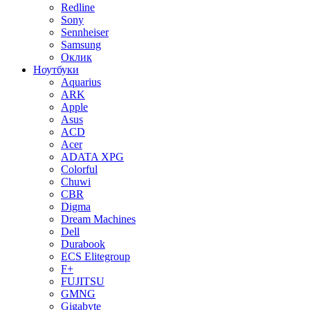
Redline
Sony
Sennheiser
Samsung
Оклик
Ноутбуки
Aquarius
ARK
Apple
Asus
ACD
Acer
ADATA XPG
Colorful
Chuwi
CBR
Digma
Dream Machines
Dell
Durabook
ECS Elitegroup
F+
FUJITSU
GMNG
Gigabyte