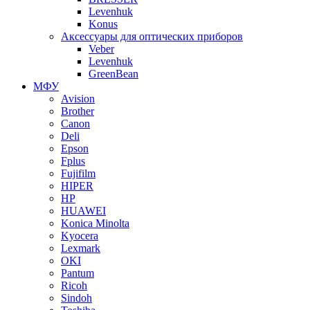
Levenhuk
Konus
Аксессуары для оптических приборов
Veber
Levenhuk
GreenBean
МФУ
Avision
Brother
Canon
Deli
Epson
Fplus
Fujifilm
HIPER
HP
HUAWEI
Konica Minolta
Kyocera
Lexmark
OKI
Pantum
Ricoh
Sindoh