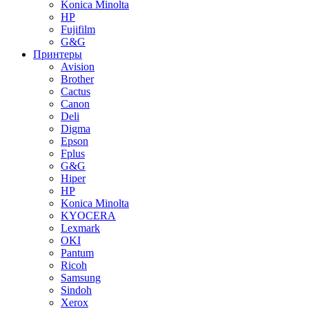
Konica Minolta
HP
Fujifilm
G&G
Принтеры
Avision
Brother
Cactus
Canon
Deli
Digma
Epson
Fplus
G&G
Hiper
HP
Konica Minolta
KYOCERA
Lexmark
OKI
Pantum
Ricoh
Samsung
Sindoh
Xerox