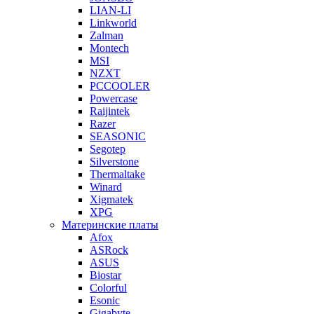
LIAN-LI
Linkworld
Zalman
Montech
MSI
NZXT
PCCOOLER
Powercase
Raijintek
Razer
SEASONIC
Segotep
Silverstone
Thermaltake
Winard
Xigmatek
XPG
Материнские платы
Afox
ASRock
ASUS
Biostar
Colorful
Esonic
Gigabyte