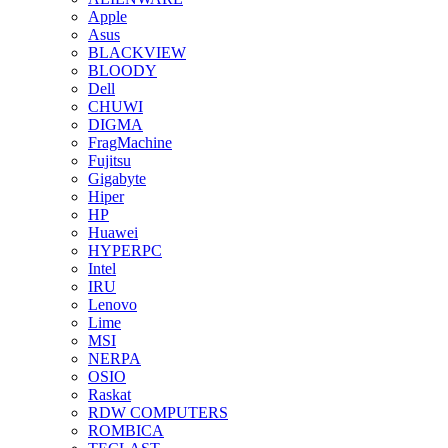
Apple
Asus
BLACKVIEW
BLOODY
Dell
CHUWI
DIGMA
FragMachine
Fujitsu
Gigabyte
Hiper
HP
Huawei
HYPERPC
Intel
IRU
Lenovo
Lime
MSI
NERPA
OSIO
Raskat
RDW COMPUTERS
ROMBICA