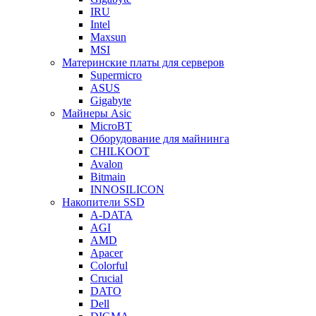
IRU
Intel
Maxsun
MSI
Материнские платы для серверов
Supermicro
ASUS
Gigabyte
Майнеры Asic
MicroBT
Оборудование для майнинга
CHILKOOT
Avalon
Bitmain
INNOSILICON
Накопители SSD
A-DATA
AGI
AMD
Apacer
Colorful
Crucial
DATO
Dell