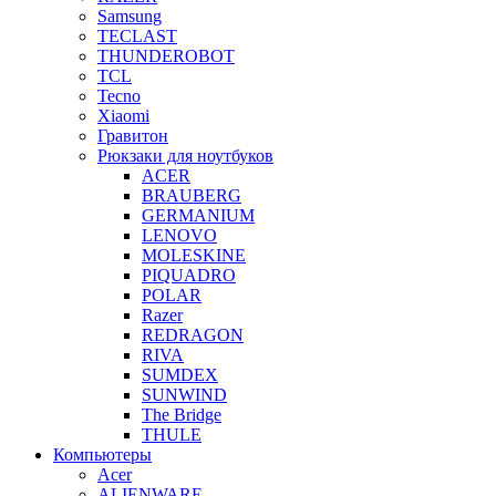
Samsung
TECLAST
THUNDEROBOT
TCL
Tecno
Xiaomi
Гравитон
Рюкзаки для ноутбуков
ACER
BRAUBERG
GERMANIUM
LENOVO
MOLESKINE
PIQUADRO
POLAR
Razer
REDRAGON
RIVA
SUMDEX
SUNWIND
The Bridge
THULE
Компьютеры
Acer
ALIENWARE