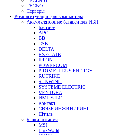
TECLAST
TECNO
Серверы
Комплектующие для компьютера
Аккумуляторные батареи для ИБП
Бастион
APC
BB
CSB
DELTA
EXEGATE
IPPON
POWERCOM
PROMETHEUS ENERGY
RUTRIKE
SUNWIND
SYSTEME ELECTRIC
VENTURA
ИМПУЛЬС
Контакт
СВЯЗЬ ИНЖИНИРИНГ
Штиль
Блоки питания
MSI
LinkWorld