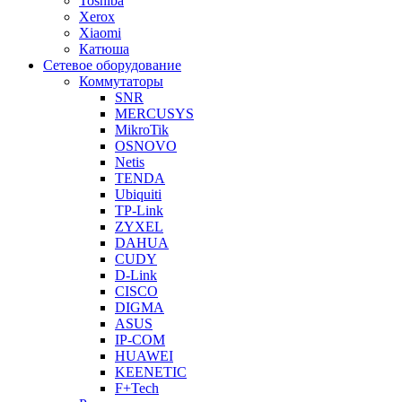
Toshiba
Xerox
Xiaomi
Катюша
Сетевое оборудование
Коммутаторы
SNR
MERCUSYS
MikroTik
OSNOVO
Netis
TENDA
Ubiquiti
TP-Link
ZYXEL
DAHUA
CUDY
D-Link
CISCO
DIGMA
ASUS
IP-COM
HUAWEI
KEENETIC
F+Tech