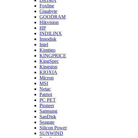
DIGMA
Foxline
Gigabyte
GOODRAM
Hikvision
HP
INDILINX
Innodisk
Intel
Kimtigo
KINGPRICE
KingSpec
Kingston
KIOXIA
Micron
MSI
Netac
Patriot
PC PET
Pioneer
Samsung
SanDisk
Seagate
Silicon Power
SUNWIND