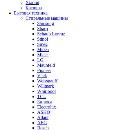
Xiaomi
Катюша
Бытовая техника
Стиральные машины
Samsung
Sharp
Schaub Lorenz
Stinol
Smeg
Midea
Miele
LG
Maunfeld
Pioneer
Vitek
Weissgauff
Willmark
Whirlpool
TCL
Бирюса
Electrolux
ASKO
Atlant
AEG
Bosch