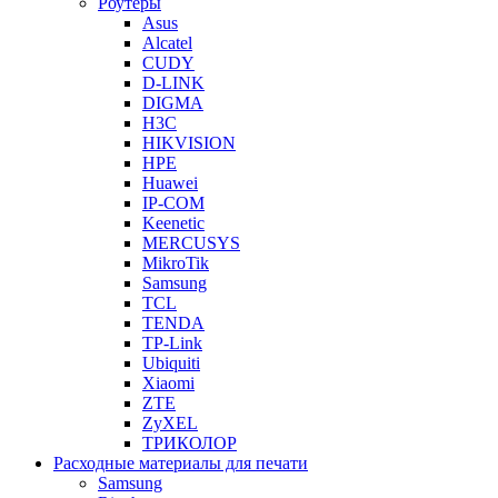
Роутеры
Asus
Alcatel
CUDY
D-LINK
DIGMA
H3C
HIKVISION
HPE
Huawei
IP-COM
Keenetic
MERCUSYS
MikroTik
Samsung
TCL
TENDA
TP-Link
Ubiquiti
Xiaomi
ZTE
ZyXEL
ТРИКОЛОР
Расходные материалы для печати
Samsung