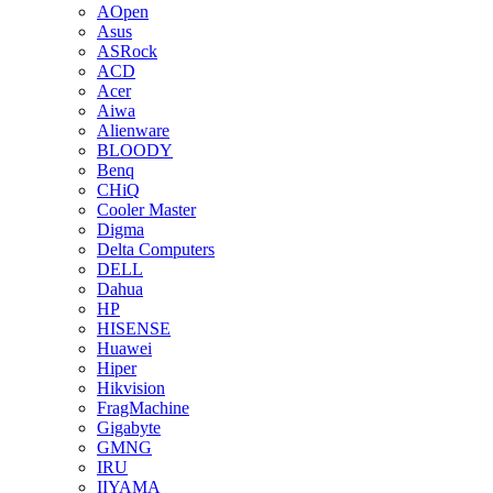
AOpen
Asus
ASRock
ACD
Acer
Aiwa
Alienware
BLOODY
Benq
CHiQ
Cooler Master
Digma
Delta Computers
DELL
Dahua
HP
HISENSE
Huawei
Hiper
Hikvision
FragMachine
Gigabyte
GMNG
IRU
IIYAMA