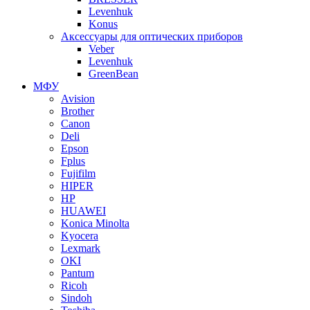
Levenhuk
Konus
Аксессуары для оптических приборов
Veber
Levenhuk
GreenBean
МФУ
Avision
Brother
Canon
Deli
Epson
Fplus
Fujifilm
HIPER
HP
HUAWEI
Konica Minolta
Kyocera
Lexmark
OKI
Pantum
Ricoh
Sindoh