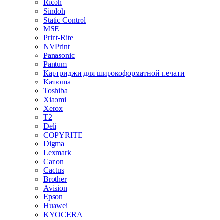
Ricoh
Sindoh
Static Control
MSE
Print-Rite
NVPrint
Panasonic
Pantum
Картриджи для широкоформатной печати
Катюша
Toshiba
Xiaomi
Xerox
T2
Deli
COPYRITE
Digma
Lexmark
Canon
Cactus
Brother
Avision
Epson
Huawei
KYOCERA