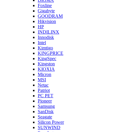
DIGMA
Foxline
Gigabyte
GOODRAM
Hikvision
HP
INDILINX
Innodisk
Intel
Kimtigo
KINGPRICE
KingSpec
Kingston
KIOXIA
Micron
MSI
Netac
Patriot
PC PET
Pioneer
Samsung
SanDisk
Seagate
Silicon Power
SUNWIND