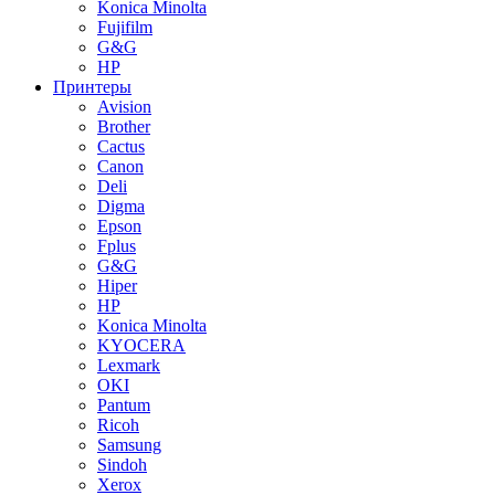
Konica Minolta
Fujifilm
G&G
HP
Принтеры
Avision
Brother
Cactus
Canon
Deli
Digma
Epson
Fplus
G&G
Hiper
HP
Konica Minolta
KYOCERA
Lexmark
OKI
Pantum
Ricoh
Samsung
Sindoh
Xerox