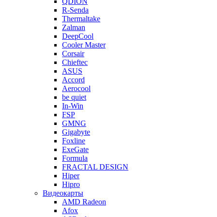
QDION
R-Senda
Thermaltake
Zalman
DeepCool
Cooler Master
Corsair
Chieftec
ASUS
Accord
Aerocool
be quiet
In-Win
FSP
GMNG
Gigabyte
Foxline
ExeGate
Formula
FRACTAL DESIGN
Hiper
Hipro
Видеокарты
AMD Radeon
Afox