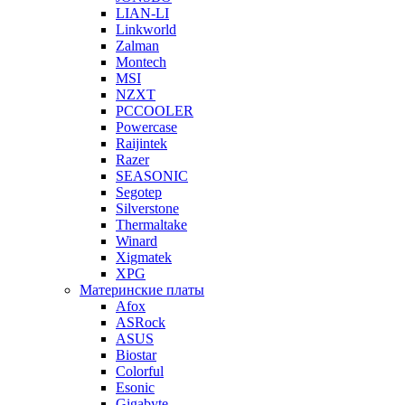
LIAN-LI
Linkworld
Zalman
Montech
MSI
NZXT
PCCOOLER
Powercase
Raijintek
Razer
SEASONIC
Segotep
Silverstone
Thermaltake
Winard
Xigmatek
XPG
Материнские платы
Afox
ASRock
ASUS
Biostar
Colorful
Esonic
Gigabyte