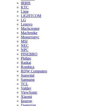
IRBIS
KTC
Lime
LIGHTCOM
LG
Lenovo
Machcreator
Machenike
Мониторус
MSI
NEC
NPC
PINEBRO
Philips
Raskat
Rombica
RDW Computers
Sunwind
Samsung
TCL
Valday
ViewSonic
Xiaomi
Бештау
Гравитон