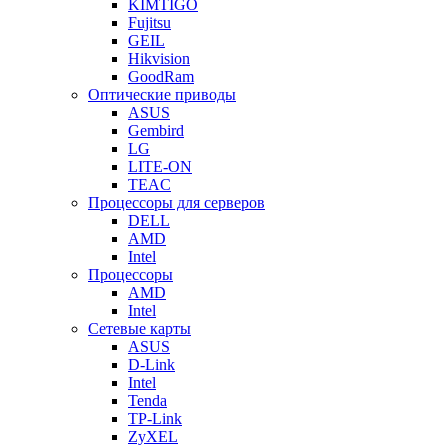
KIMTIGO
Fujitsu
GEIL
Hikvision
GoodRam
Оптические приводы
ASUS
Gembird
LG
LITE-ON
TEAC
Процессоры для серверов
DELL
AMD
Intel
Процессоры
AMD
Intel
Сетевые карты
ASUS
D-Link
Intel
Tenda
TP-Link
ZyXEL