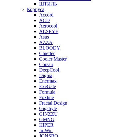
ШТИЛЬ
Корпуса
Accord
ACD
Aerocool
ALSEYE
Asus
AZZA
BLOODY
Chieftec
Cooler Master
Corsair
DeepCool
Digma
Enermax
ExeGate
Formula
Foxline
Fractal Design
Gigabyte
GINZZU
GMNG
HIPER
In-Win
JONSBO