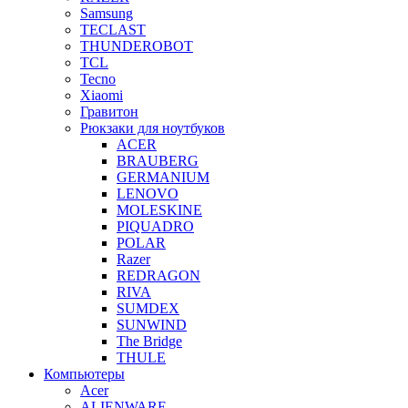
Samsung
TECLAST
THUNDEROBOT
TCL
Tecno
Xiaomi
Гравитон
Рюкзаки для ноутбуков
ACER
BRAUBERG
GERMANIUM
LENOVO
MOLESKINE
PIQUADRO
POLAR
Razer
REDRAGON
RIVA
SUMDEX
SUNWIND
The Bridge
THULE
Компьютеры
Acer
ALIENWARE