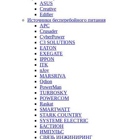
ASUS
Creative
Edifier
Источники бесперебойного питания
APC
Crusader
CyberPower
C3 SOLUTIONS
EATON
EXEGATE
IPPON
ITK
nJoy
MARSRIVA
Qdion
PowerMan
TURBOSKY
POWERCOM
Raskat
SMARTWATT
STARK COUNTRY
SYSTEME ELECTRIC
БАСТИОН
ИМПУЛЬС
СВЯЗЬ ИНЖИНИРИНГ