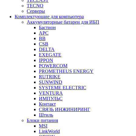
TECLAST
TECNO
Серверы
Комплектующие для компьютера
Аккумуляторные батареи для ИБП
Бастион
APC
BB
CSB
DELTA
EXEGATE
IPPON
POWERCOM
PROMETHEUS ENERGY
RUTRIKE
SUNWIND
SYSTEME ELECTRIC
VENTURA
ИМПУЛЬС
Контакт
СВЯЗЬ ИНЖИНИРИНГ
Штиль
Блоки питания
MSI
LinkWorld