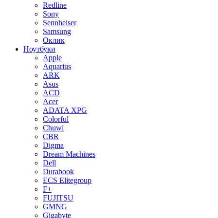
Redline
Sony
Sennheiser
Samsung
Оклик
Ноутбуки
Apple
Aquarius
ARK
Asus
ACD
Acer
ADATA XPG
Colorful
Chuwi
CBR
Digma
Dream Machines
Dell
Durabook
ECS Elitegroup
F+
FUJITSU
GMNG
Gigabyte