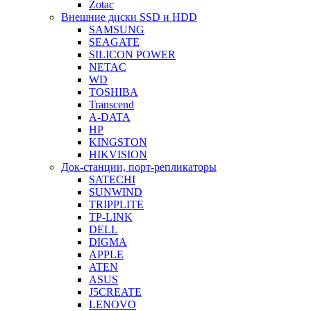
Zotac
Внешние диски SSD и HDD
SAMSUNG
SEAGATE
SILICON POWER
NETAC
WD
TOSHIBA
Transcend
A-DATA
HP
KINGSTON
HIKVISION
Док-станции, порт-репликаторы
SATECHI
SUNWIND
TRIPPLITE
TP-LINK
DELL
DIGMA
APPLE
ATEN
ASUS
J5CREATE
LENOVO