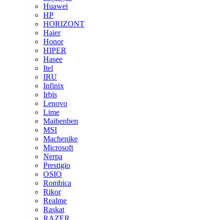
Huawei
HP
HORIZONT
Haier
Honor
HIPER
Hasee
Itel
IRU
Infinix
Irbis
Lenovo
Lime
Maibenben
MSI
Machenike
Microsoft
Nerpa
Prestigio
OSIO
Rombica
Rikor
Realme
Raskat
RAZER