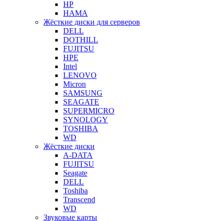
HP
HAMA
Жёсткие диски для серверов
DELL
DOTHILL
FUJITSU
HPE
Intel
LENOVO
Micron
SAMSUNG
SEAGATE
SUPERMICRO
SYNOLOGY
TOSHIBA
WD
Жёсткие диски
A-DATA
FUJITSU
Seagate
DELL
Toshiba
Transcend
WD
Звуковые карты