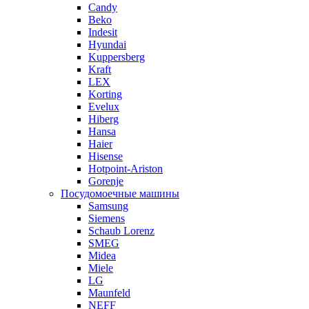
Candy
Beko
Indesit
Hyundai
Kuppersberg
Kraft
LEX
Korting
Evelux
Hiberg
Hansa
Haier
Hisense
Hotpoint-Ariston
Gorenje
Посудомоечные машины
Samsung
Siemens
Schaub Lorenz
SMEG
Midea
Miele
LG
Maunfeld
NEFF