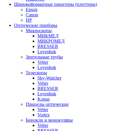
Широкоформатные принтеры (плоттеры)
Epson
Canon
HP
Оптические приборы
Микроскопы
МИКМЕД
МИКРОМЕД
BRESSER
Levenhuk
Зрительные трубы
Veber
Levenhuk
Телескопы
Sky-Watcher
Veber
BRESSER
Levenhuk
Konus
Прицелы оптические
Veber
Vortex
Бинокли и монокуляры
Veber
BRESSER