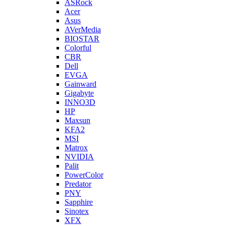
ASRock
Acer
Asus
AVerMedia
BIOSTAR
Colorful
CBR
Dell
EVGA
Gainward
Gigabyte
INNO3D
HP
Maxsun
KFA2
MSI
Matrox
NVIDIA
Palit
PowerColor
Predator
PNY
Sapphire
Sinotex
XFX