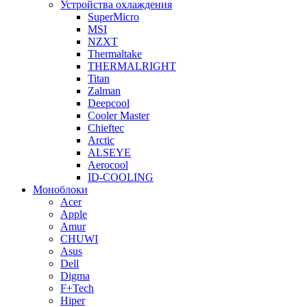
Устройства охлаждения
SuperMicro
MSI
NZXT
Thermaltake
THERMALRIGHT
Titan
Zalman
Deepcool
Cooler Master
Chieftec
Arctic
ALSEYE
Aerocool
ID-COOLING
Моноблоки
Acer
Apple
Amur
CHUWI
Asus
Dell
Digma
F+Tech
Hiper