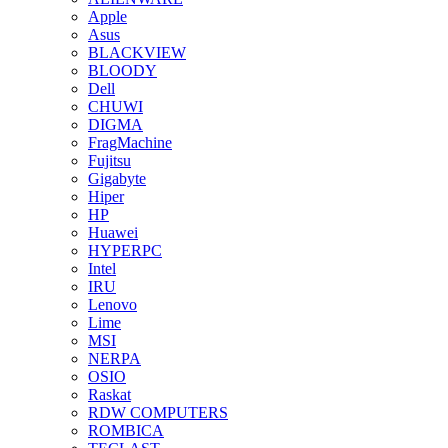
Apple
Asus
BLACKVIEW
BLOODY
Dell
CHUWI
DIGMA
FragMachine
Fujitsu
Gigabyte
Hiper
HP
Huawei
HYPERPC
Intel
IRU
Lenovo
Lime
MSI
NERPA
OSIO
Raskat
RDW COMPUTERS
ROMBICA