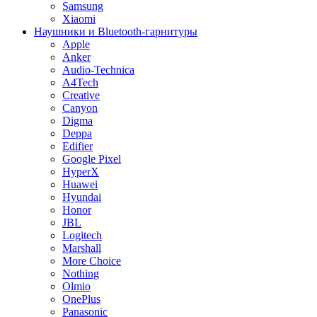
Samsung
Xiaomi
Наушники и Bluetooth-гарнитуры
Apple
Anker
Audio-Technica
A4Tech
Creative
Canyon
Digma
Deppa
Edifier
Google Pixel
HyperX
Huawei
Hyundai
Honor
JBL
Logitech
Marshall
More Choice
Nothing
Olmio
OnePlus
Panasonic