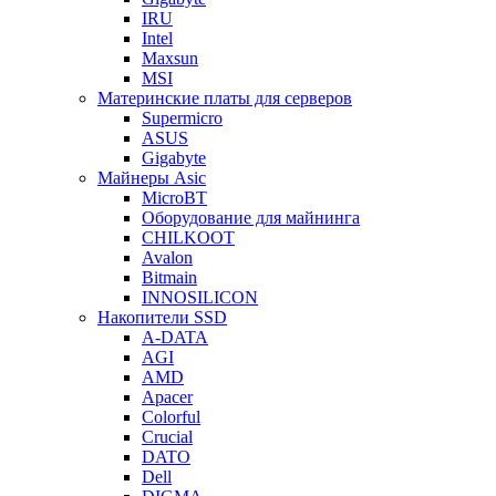
IRU
Intel
Maxsun
MSI
Материнские платы для серверов
Supermicro
ASUS
Gigabyte
Майнеры Asic
MicroBT
Оборудование для майнинга
CHILKOOT
Avalon
Bitmain
INNOSILICON
Накопители SSD
A-DATA
AGI
AMD
Apacer
Colorful
Crucial
DATO
Dell