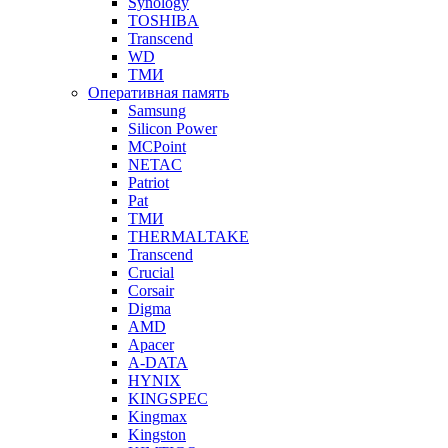
Synology
TOSHIBA
Transcend
WD
ТМИ
Оперативная память
Samsung
Silicon Power
MCPoint
NETAC
Patriot
Pat
ТМИ
THERMALTAKE
Transcend
Crucial
Corsair
Digma
AMD
Apacer
A-DATA
HYNIX
KINGSPEC
Kingmax
Kingston