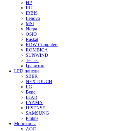
HP
IRU
IRBIS
Lenovo
MSI
Nerpa
OSIO
Raskat
RDW Computers
ROMBICA
SUNWIND
Teclast
Гравитон
LED панели
SBER
NEXTOUCH
LG
Benq
IKAR
IIYAMA
HISENSE
SAMSUNG
Philips
Мониторы
AOC