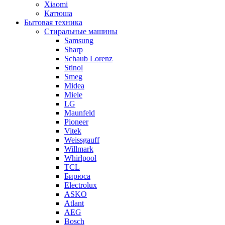
Xiaomi
Катюша
Бытовая техника
Стиральные машины
Samsung
Sharp
Schaub Lorenz
Stinol
Smeg
Midea
Miele
LG
Maunfeld
Pioneer
Vitek
Weissgauff
Willmark
Whirlpool
TCL
Бирюса
Electrolux
ASKO
Atlant
AEG
Bosch