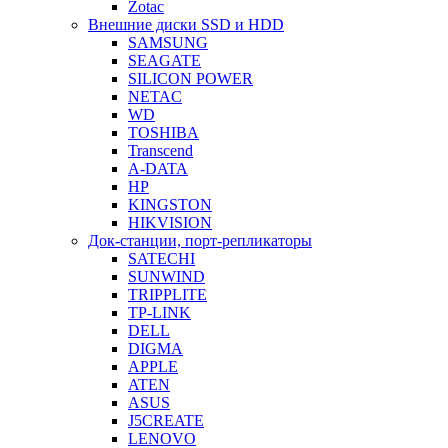
Zotac
Внешние диски SSD и HDD
SAMSUNG
SEAGATE
SILICON POWER
NETAC
WD
TOSHIBA
Transcend
A-DATA
HP
KINGSTON
HIKVISION
Док-станции, порт-репликаторы
SATECHI
SUNWIND
TRIPPLITE
TP-LINK
DELL
DIGMA
APPLE
ATEN
ASUS
J5CREATE
LENOVO