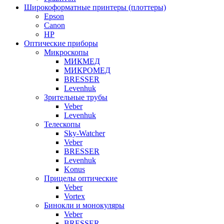
Широкоформатные принтеры (плоттеры)
Epson
Canon
HP
Оптические приборы
Микроскопы
МИКМЕД
МИКРОМЕД
BRESSER
Levenhuk
Зрительные трубы
Veber
Levenhuk
Телескопы
Sky-Watcher
Veber
BRESSER
Levenhuk
Konus
Прицелы оптические
Veber
Vortex
Бинокли и монокуляры
Veber
BRESSER