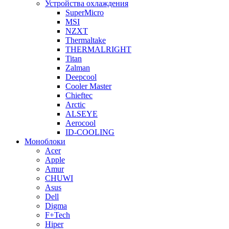
Устройства охлаждения
SuperMicro
MSI
NZXT
Thermaltake
THERMALRIGHT
Titan
Zalman
Deepcool
Cooler Master
Chieftec
Arctic
ALSEYE
Aerocool
ID-COOLING
Моноблоки
Acer
Apple
Amur
CHUWI
Asus
Dell
Digma
F+Tech
Hiper