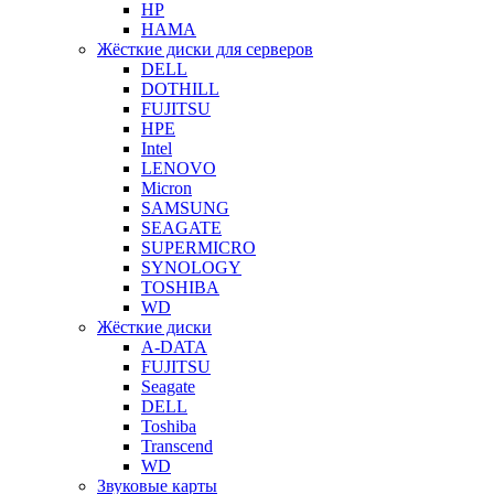
HP
HAMA
Жёсткие диски для серверов
DELL
DOTHILL
FUJITSU
HPE
Intel
LENOVO
Micron
SAMSUNG
SEAGATE
SUPERMICRO
SYNOLOGY
TOSHIBA
WD
Жёсткие диски
A-DATA
FUJITSU
Seagate
DELL
Toshiba
Transcend
WD
Звуковые карты