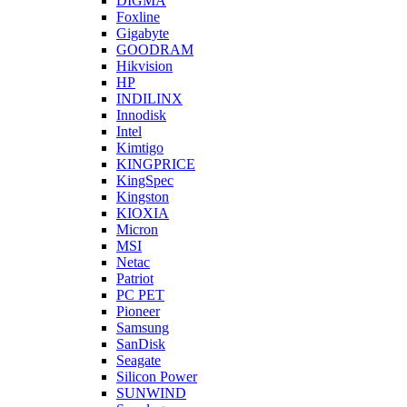
DIGMA
Foxline
Gigabyte
GOODRAM
Hikvision
HP
INDILINX
Innodisk
Intel
Kimtigo
KINGPRICE
KingSpec
Kingston
KIOXIA
Micron
MSI
Netac
Patriot
PC PET
Pioneer
Samsung
SanDisk
Seagate
Silicon Power
SUNWIND