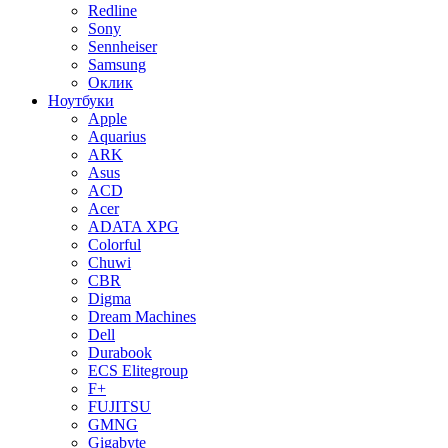
Redline
Sony
Sennheiser
Samsung
Оклик
Ноутбуки
Apple
Aquarius
ARK
Asus
ACD
Acer
ADATA XPG
Colorful
Chuwi
CBR
Digma
Dream Machines
Dell
Durabook
ECS Elitegroup
F+
FUJITSU
GMNG
Gigabyte