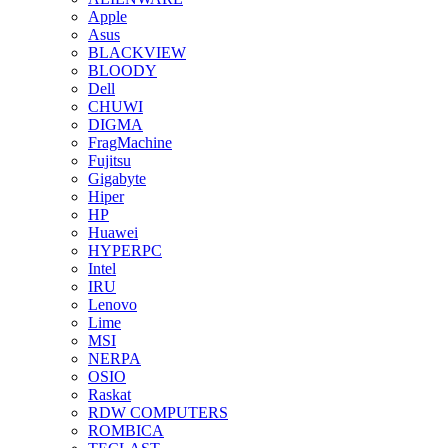
Apple
Asus
BLACKVIEW
BLOODY
Dell
CHUWI
DIGMA
FragMachine
Fujitsu
Gigabyte
Hiper
HP
Huawei
HYPERPC
Intel
IRU
Lenovo
Lime
MSI
NERPA
OSIO
Raskat
RDW COMPUTERS
ROMBICA