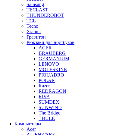
Samsung
TECLAST
THUNDEROBOT
TCL
Tecno
Xiaomi
Гравитон
Рюкзаки для ноутбуков
ACER
BRAUBERG
GERMANIUM
LENOVO
MOLESKINE
PIQUADRO
POLAR
Razer
REDRAGON
RIVA
SUMDEX
SUNWIND
The Bridge
THULE
Компьютеры
Acer
ALIENWARE