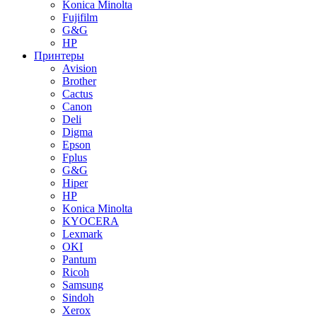
Konica Minolta
Fujifilm
G&G
HP
Принтеры
Avision
Brother
Cactus
Canon
Deli
Digma
Epson
Fplus
G&G
Hiper
HP
Konica Minolta
KYOCERA
Lexmark
OKI
Pantum
Ricoh
Samsung
Sindoh
Xerox