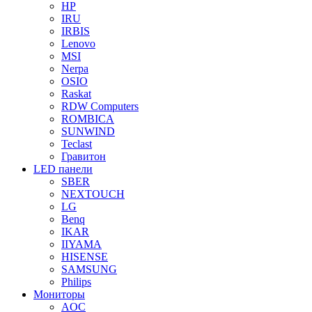
HP
IRU
IRBIS
Lenovo
MSI
Nerpa
OSIO
Raskat
RDW Computers
ROMBICA
SUNWIND
Teclast
Гравитон
LED панели
SBER
NEXTOUCH
LG
Benq
IKAR
IIYAMA
HISENSE
SAMSUNG
Philips
Мониторы
AOC