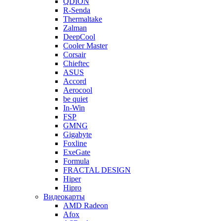
QDION
R-Senda
Thermaltake
Zalman
DeepCool
Cooler Master
Corsair
Chieftec
ASUS
Accord
Aerocool
be quiet
In-Win
FSP
GMNG
Gigabyte
Foxline
ExeGate
Formula
FRACTAL DESIGN
Hiper
Hipro
Видеокарты
AMD Radeon
Afox