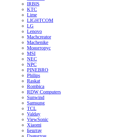
IRBIS
KTC
Lime
LIGHTCOM
LG
Lenovo
Machcreator
Machenike
Мониторус
MSI
NEC
NPC
PINEBRO
Philips
Raskat
Rombica
RDW Computers
Sunwind
Samsung
TCL
Valday
ViewSonic
Xiaomi
Бештау
Гравитон