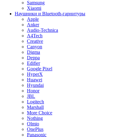
Samsung
Xiaomi
Наушники и Bluetooth-гарнитуры
Apple
Anker
Audio-Technica
A4Tech
Creative
Canyon
Digma
Deppa
Edifier
Google Pixel
HyperX
Huawei
Hyundai
Honor
JBL
Logitech
Marshall
More Choice
Nothing
Olmio
OnePlus
Panasonic