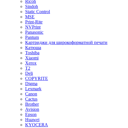
Ricoh
Sindoh
Static Control
MSE
Print-Rite
NVPrint
Panasonic
Pantum
Картриджи для широкоформатной печати
Катюша
Toshiba
Xiaomi
Xerox
T2
Deli
COPYRITE
Digma
Lexmark
Canon
Cactus
Brother
Avision
Epson
Huawei
KYOCERA