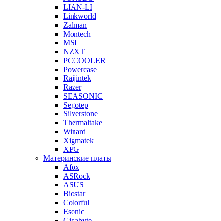
LIAN-LI
Linkworld
Zalman
Montech
MSI
NZXT
PCCOOLER
Powercase
Raijintek
Razer
SEASONIC
Segotep
Silverstone
Thermaltake
Winard
Xigmatek
XPG
Материнские платы
Afox
ASRock
ASUS
Biostar
Colorful
Esonic
Gigabyte