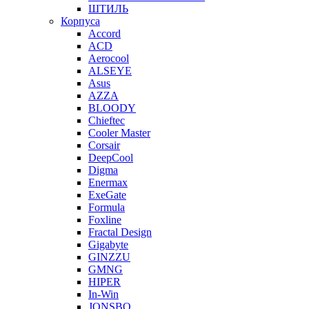
ШТИЛЬ
Корпуса
Accord
ACD
Aerocool
ALSEYE
Asus
AZZA
BLOODY
Chieftec
Cooler Master
Corsair
DeepCool
Digma
Enermax
ExeGate
Formula
Foxline
Fractal Design
Gigabyte
GINZZU
GMNG
HIPER
In-Win
JONSBO