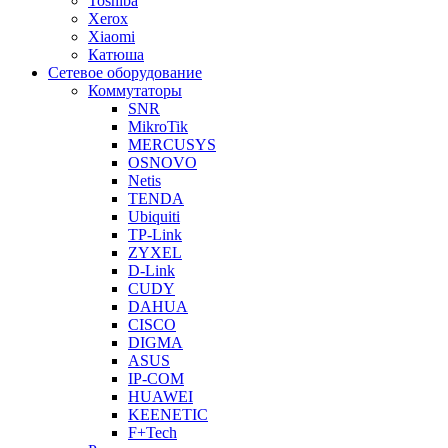
Toshiba
Xerox
Xiaomi
Катюша
Сетевое оборудование
Коммутаторы
SNR
MikroTik
MERCUSYS
OSNOVO
Netis
TENDA
Ubiquiti
TP-Link
ZYXEL
D-Link
CUDY
DAHUA
CISCO
DIGMA
ASUS
IP-COM
HUAWEI
KEENETIC
F+Tech