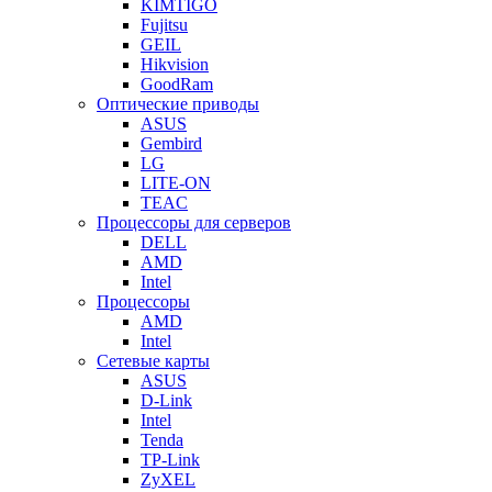
KIMTIGO
Fujitsu
GEIL
Hikvision
GoodRam
Оптические приводы
ASUS
Gembird
LG
LITE-ON
TEAC
Процессоры для серверов
DELL
AMD
Intel
Процессоры
AMD
Intel
Сетевые карты
ASUS
D-Link
Intel
Tenda
TP-Link
ZyXEL