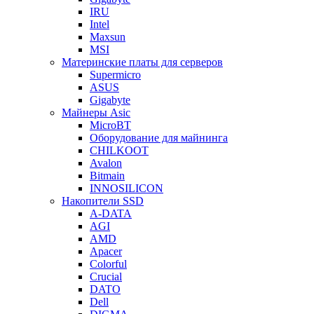
IRU
Intel
Maxsun
MSI
Материнские платы для серверов
Supermicro
ASUS
Gigabyte
Майнеры Asic
MicroBT
Оборудование для майнинга
CHILKOOT
Avalon
Bitmain
INNOSILICON
Накопители SSD
A-DATA
AGI
AMD
Apacer
Colorful
Crucial
DATO
Dell