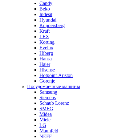
Candy
Beko
Indesit
Hyundai
Kuppersberg
Kraft
LEX
Korting
Evelux
Hiberg
Hansa
Haier
Hisense
Hotpoint-Ariston
Gorenje
Посудомоечные машины
Samsung
Siemens
Schaub Lorenz
SMEG
Midea
Miele
LG
Maunfeld
NEFF