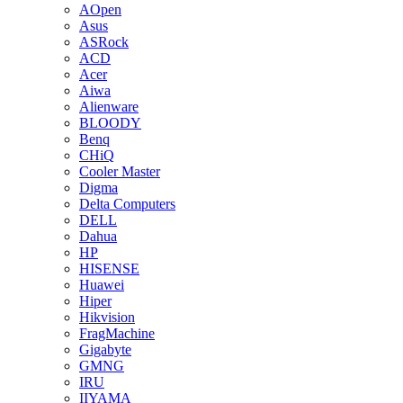
AOpen
Asus
ASRock
ACD
Acer
Aiwa
Alienware
BLOODY
Benq
CHiQ
Cooler Master
Digma
Delta Computers
DELL
Dahua
HP
HISENSE
Huawei
Hiper
Hikvision
FragMachine
Gigabyte
GMNG
IRU
IIYAMA