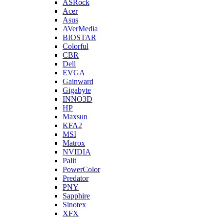
ASRock
Acer
Asus
AVerMedia
BIOSTAR
Colorful
CBR
Dell
EVGA
Gainward
Gigabyte
INNO3D
HP
Maxsun
KFA2
MSI
Matrox
NVIDIA
Palit
PowerColor
Predator
PNY
Sapphire
Sinotex
XFX