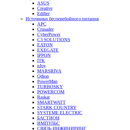
ASUS
Creative
Edifier
Источники бесперебойного питания
APC
Crusader
CyberPower
C3 SOLUTIONS
EATON
EXEGATE
IPPON
ITK
nJoy
MARSRIVA
Qdion
PowerMan
TURBOSKY
POWERCOM
Raskat
SMARTWATT
STARK COUNTRY
SYSTEME ELECTRIC
БАСТИОН
ИМПУЛЬС
СВЯЗЬ ИНЖИНИРИНГ