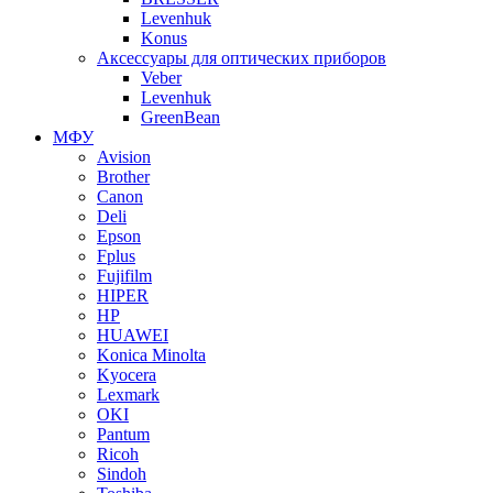
Levenhuk
Konus
Аксессуары для оптических приборов
Veber
Levenhuk
GreenBean
МФУ
Avision
Brother
Canon
Deli
Epson
Fplus
Fujifilm
HIPER
HP
HUAWEI
Konica Minolta
Kyocera
Lexmark
OKI
Pantum
Ricoh
Sindoh