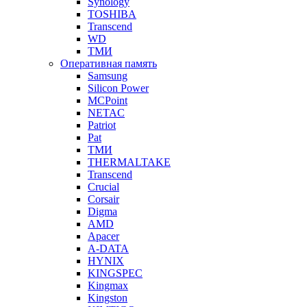
Synology
TOSHIBA
Transcend
WD
ТМИ
Оперативная память
Samsung
Silicon Power
MCPoint
NETAC
Patriot
Pat
ТМИ
THERMALTAKE
Transcend
Crucial
Corsair
Digma
AMD
Apacer
A-DATA
HYNIX
KINGSPEC
Kingmax
Kingston