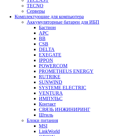
TECLAST
TECNO
Серверы
Комплектующие для компьютера
Аккумуляторные батареи для ИБП
Бастион
APC
BB
CSB
DELTA
EXEGATE
IPPON
POWERCOM
PROMETHEUS ENERGY
RUTRIKE
SUNWIND
SYSTEME ELECTRIC
VENTURA
ИМПУЛЬС
Контакт
СВЯЗЬ ИНЖИНИРИНГ
Штиль
Блоки питания
MSI
LinkWorld