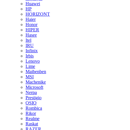
Huawei
HP
HORIZONT
Haier
Honor
HIPER
Hasee
Itel
IRU
Infinix
Irbis
Lenovo
Lime
Maibenben
MSI
Machenike
Microsoft
Nerpa
Prestigio
OSIO
Rombica
Rikor
Realme
Raskat
RAZER