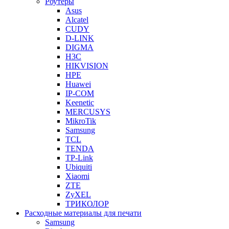
Роутеры
Asus
Alcatel
CUDY
D-LINK
DIGMA
H3C
HIKVISION
HPE
Huawei
IP-COM
Keenetic
MERCUSYS
MikroTik
Samsung
TCL
TENDA
TP-Link
Ubiquiti
Xiaomi
ZTE
ZyXEL
ТРИКОЛОР
Расходные материалы для печати
Samsung