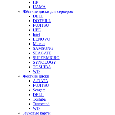
HP
HAMA
Жёсткие диски для серверов
DELL
DOTHILL
FUJITSU
HPE
Intel
LENOVO
Micron
SAMSUNG
SEAGATE
SUPERMICRO
SYNOLOGY
TOSHIBA
WD
Жёсткие диски
A-DATA
FUJITSU
Seagate
DELL
Toshiba
Transcend
WD
Звуковые карты