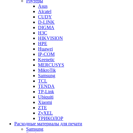
Роутеры
Asus
Alcatel
CUDY
D-LINK
DIGMA
H3C
HIKVISION
HPE
Huawei
IP-COM
Keenetic
MERCUSYS
MikroTik
Samsung
TCL
TENDA
TP-Link
Ubiquiti
Xiaomi
ZTE
ZyXEL
ТРИКОЛОР
Расходные материалы для печати
Samsung