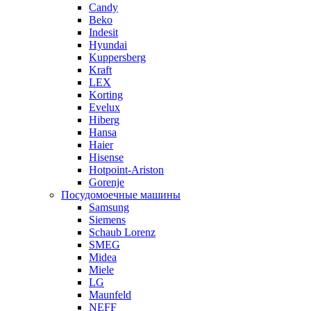
Candy
Beko
Indesit
Hyundai
Kuppersberg
Kraft
LEX
Korting
Evelux
Hiberg
Hansa
Haier
Hisense
Hotpoint-Ariston
Gorenje
Посудомоечные машины
Samsung
Siemens
Schaub Lorenz
SMEG
Midea
Miele
LG
Maunfeld
NEFF