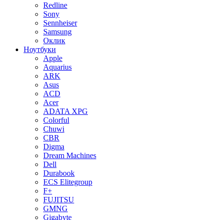
Redline
Sony
Sennheiser
Samsung
Оклик
Ноутбуки
Apple
Aquarius
ARK
Asus
ACD
Acer
ADATA XPG
Colorful
Chuwi
CBR
Digma
Dream Machines
Dell
Durabook
ECS Elitegroup
F+
FUJITSU
GMNG
Gigabyte