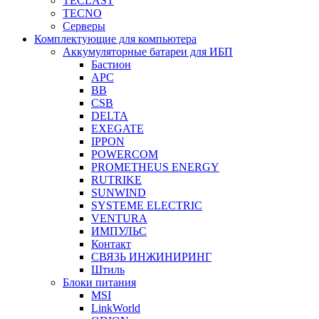
TECLAST
TECNO
Серверы
Комплектующие для компьютера
Аккумуляторные батареи для ИБП
Бастион
APC
BB
CSB
DELTA
EXEGATE
IPPON
POWERCOM
PROMETHEUS ENERGY
RUTRIKE
SUNWIND
SYSTEME ELECTRIC
VENTURA
ИМПУЛЬС
Контакт
СВЯЗЬ ИНЖИНИРИНГ
Штиль
Блоки питания
MSI
LinkWorld