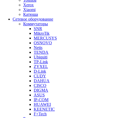
Toshiba
Xerox
Xiaomi
Катюша
Сетевое оборудование
Коммутаторы
SNR
MikroTik
MERCUSYS
OSNOVO
Netis
TENDA
Ubiquiti
TP-Link
ZYXEL
D-Link
CUDY
DAHUA
CISCO
DIGMA
ASUS
IP-COM
HUAWEI
KEENETIC
F+Tech