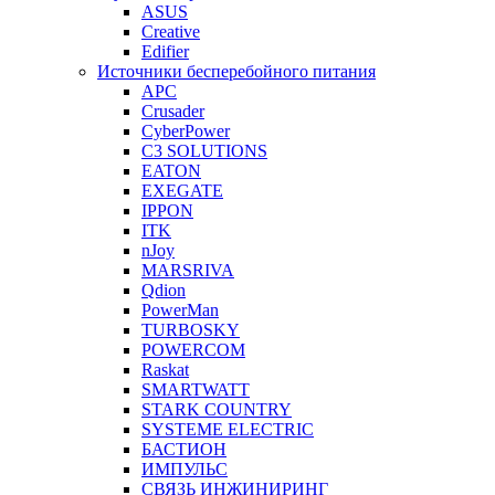
ASUS
Creative
Edifier
Источники бесперебойного питания
APC
Crusader
CyberPower
C3 SOLUTIONS
EATON
EXEGATE
IPPON
ITK
nJoy
MARSRIVA
Qdion
PowerMan
TURBOSKY
POWERCOM
Raskat
SMARTWATT
STARK COUNTRY
SYSTEME ELECTRIC
БАСТИОН
ИМПУЛЬС
СВЯЗЬ ИНЖИНИРИНГ