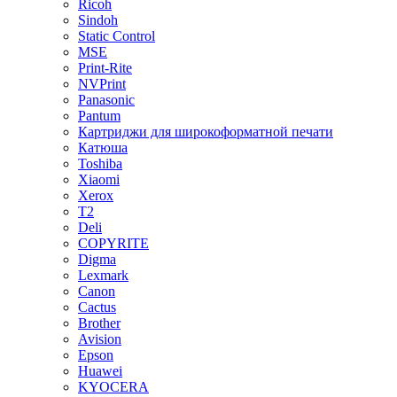
Ricoh
Sindoh
Static Control
MSE
Print-Rite
NVPrint
Panasonic
Pantum
Картриджи для широкоформатной печати
Катюша
Toshiba
Xiaomi
Xerox
T2
Deli
COPYRITE
Digma
Lexmark
Canon
Cactus
Brother
Avision
Epson
Huawei
KYOCERA