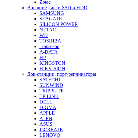
Zotac
Внешние диски SSD и HDD
SAMSUNG
SEAGATE
SILICON POWER
NETAC
WD
TOSHIBA
Transcend
A-DATA
HP
KINGSTON
HIKVISION
Док-станции, порт-репликаторы
SATECHI
SUNWIND
TRIPPLITE
TP-LINK
DELL
DIGMA
APPLE
ATEN
ASUS
J5CREATE
LENOVO