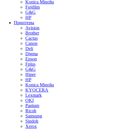
Konica Minolta
Fujifilm
G&G
HP
Принтеры
Avision
Brother
Cactus
Canon
Deli
Digma
Epson
Fplus
G&G
Hiper
HP
Konica Minolta
KYOCERA
Lexmark
OKI
Pantum
Ricoh
Samsung
Sindoh
Xerox