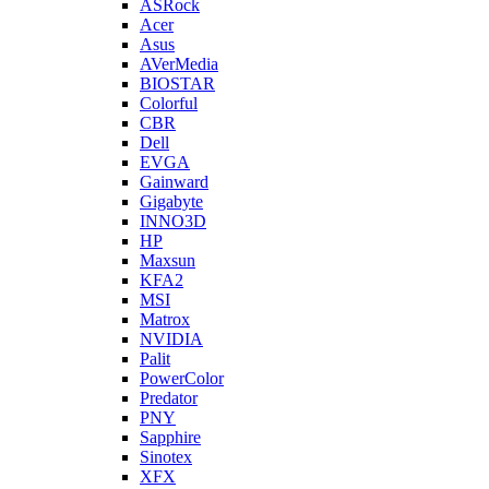
ASRock
Acer
Asus
AVerMedia
BIOSTAR
Colorful
CBR
Dell
EVGA
Gainward
Gigabyte
INNO3D
HP
Maxsun
KFA2
MSI
Matrox
NVIDIA
Palit
PowerColor
Predator
PNY
Sapphire
Sinotex
XFX