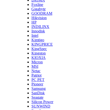
DIGMA
Foxline
Gigabyte
GOODRAM
Hikvision
HP
INDILINX
Innodisk
Intel
Kimtigo
KINGPRICE
KingSpec
Kingston
KIOXIA
Micron
MSI
Netac
Patriot
PC PET
Pioneer
Samsung
SanDisk
Seagate
Silicon Power
SUNWIND