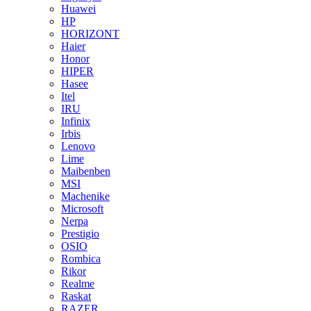
Huawei
HP
HORIZONT
Haier
Honor
HIPER
Hasee
Itel
IRU
Infinix
Irbis
Lenovo
Lime
Maibenben
MSI
Machenike
Microsoft
Nerpa
Prestigio
OSIO
Rombica
Rikor
Realme
Raskat
RAZER