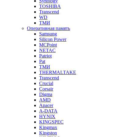
Synology
TOSHIBA
Transcend
WD
ТМИ
Оперативная память
Samsung
Silicon Power
MCPoint
NETAC
Patriot
Pat
ТМИ
THERMALTAKE
Transcend
Crucial
Corsair
Digma
AMD
Apacer
A-DATA
HYNIX
KINGSPEC
Kingmax
Kingston