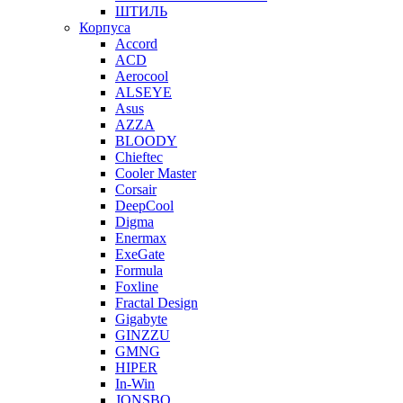
ШТИЛЬ
Корпуса
Accord
ACD
Aerocool
ALSEYE
Asus
AZZA
BLOODY
Chieftec
Cooler Master
Corsair
DeepCool
Digma
Enermax
ExeGate
Formula
Foxline
Fractal Design
Gigabyte
GINZZU
GMNG
HIPER
In-Win
JONSBO