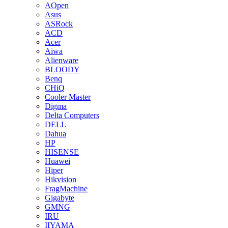
AOpen
Asus
ASRock
ACD
Acer
Aiwa
Alienware
BLOODY
Benq
CHiQ
Cooler Master
Digma
Delta Computers
DELL
Dahua
HP
HISENSE
Huawei
Hiper
Hikvision
FragMachine
Gigabyte
GMNG
IRU
IIYAMA