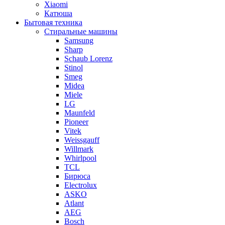
Xiaomi
Катюша
Бытовая техника
Стиральные машины
Samsung
Sharp
Schaub Lorenz
Stinol
Smeg
Midea
Miele
LG
Maunfeld
Pioneer
Vitek
Weissgauff
Willmark
Whirlpool
TCL
Бирюса
Electrolux
ASKO
Atlant
AEG
Bosch