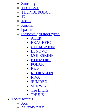
Samsung
TECLAST
THUNDEROBOT
TCL
Tecno
Xiaomi
Гравитон
Рюкзаки для ноутбуков
ACER
BRAUBERG
GERMANIUM
LENOVO
MOLESKINE
PIQUADRO
POLAR
Razer
REDRAGON
RIVA
SUMDEX
SUNWIND
The Bridge
THULE
Компьютеры
Acer
ALIENWARE