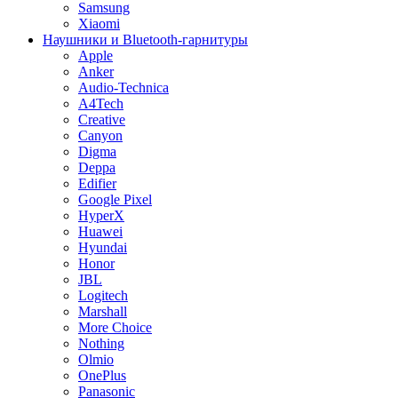
Samsung
Xiaomi
Наушники и Bluetooth-гарнитуры
Apple
Anker
Audio-Technica
A4Tech
Creative
Canyon
Digma
Deppa
Edifier
Google Pixel
HyperX
Huawei
Hyundai
Honor
JBL
Logitech
Marshall
More Choice
Nothing
Olmio
OnePlus
Panasonic