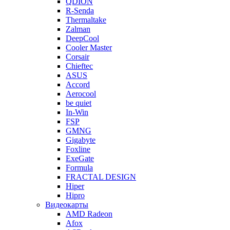
QDION
R-Senda
Thermaltake
Zalman
DeepCool
Cooler Master
Corsair
Chieftec
ASUS
Accord
Aerocool
be quiet
In-Win
FSP
GMNG
Gigabyte
Foxline
ExeGate
Formula
FRACTAL DESIGN
Hiper
Hipro
Видеокарты
AMD Radeon
Afox