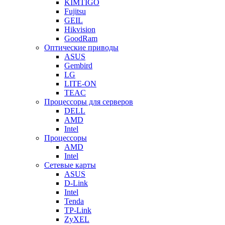
KIMTIGO
Fujitsu
GEIL
Hikvision
GoodRam
Оптические приводы
ASUS
Gembird
LG
LITE-ON
TEAC
Процессоры для серверов
DELL
AMD
Intel
Процессоры
AMD
Intel
Сетевые карты
ASUS
D-Link
Intel
Tenda
TP-Link
ZyXEL