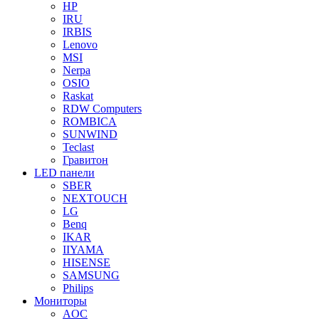
HP
IRU
IRBIS
Lenovo
MSI
Nerpa
OSIO
Raskat
RDW Computers
ROMBICA
SUNWIND
Teclast
Гравитон
LED панели
SBER
NEXTOUCH
LG
Benq
IKAR
IIYAMA
HISENSE
SAMSUNG
Philips
Мониторы
AOC