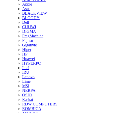
Apple
Asus
BLACKVIEW
BLOODY
Dell
CHUWI
DIGMA
FragMachine
Fujitsu
Gigabyte
Hiper
HP
Huawei
HYPERPC
Intel
IRU
Lenovo
Lime
MSI
NERPA
OSIO
Raskat
RDW COMPUTERS
ROMBICA