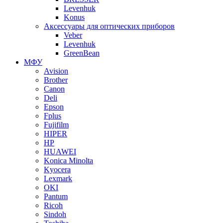
Levenhuk
Konus
Аксессуары для оптических приборов
Veber
Levenhuk
GreenBean
МФУ
Avision
Brother
Canon
Deli
Epson
Fplus
Fujifilm
HIPER
HP
HUAWEI
Konica Minolta
Kyocera
Lexmark
OKI
Pantum
Ricoh
Sindoh