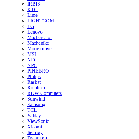
IRBIS
KTC
Lime
LIGHTCOM
LG
Lenovo
Machcreator
Machenike
Мониторус
MSI
NEC
NPC
PINEBRO
Philips
Raskat
Rombica
RDW Computers
Sunwind
Samsung
TCL
Valday
ViewSonic
Xiaomi
Бештау
Гравитон