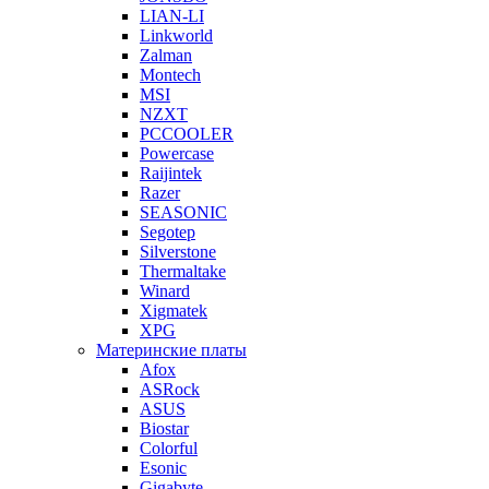
LIAN-LI
Linkworld
Zalman
Montech
MSI
NZXT
PCCOOLER
Powercase
Raijintek
Razer
SEASONIC
Segotep
Silverstone
Thermaltake
Winard
Xigmatek
XPG
Материнские платы
Afox
ASRock
ASUS
Biostar
Colorful
Esonic
Gigabyte