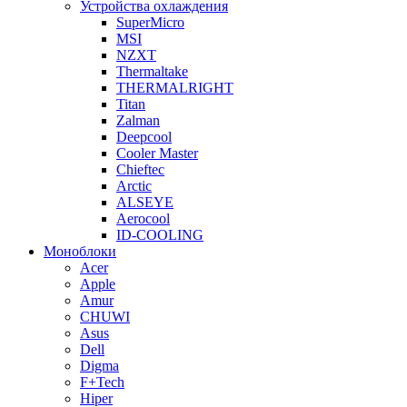
Устройства охлаждения
SuperMicro
MSI
NZXT
Thermaltake
THERMALRIGHT
Titan
Zalman
Deepcool
Cooler Master
Chieftec
Arctic
ALSEYE
Aerocool
ID-COOLING
Моноблоки
Acer
Apple
Amur
CHUWI
Asus
Dell
Digma
F+Tech
Hiper