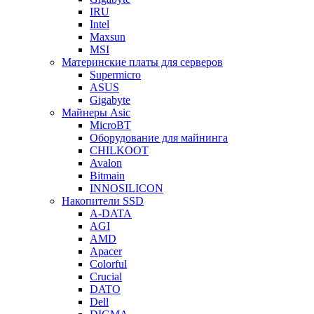
IRU
Intel
Maxsun
MSI
Материнские платы для серверов
Supermicro
ASUS
Gigabyte
Майнеры Asic
MicroBT
Оборудование для майнинга
CHILKOOT
Avalon
Bitmain
INNOSILICON
Накопители SSD
A-DATA
AGI
AMD
Apacer
Colorful
Crucial
DATO
Dell