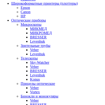
Широкоформатные принтеры (плоттеры)
Epson
Canon
HP
Оптические приборы
Микроскопы
МИКМЕД
МИКРОМЕД
BRESSER
Levenhuk
Зрительные трубы
Veber
Levenhuk
Телескопы
Sky-Watcher
Veber
BRESSER
Levenhuk
Konus
Прицелы оптические
Veber
Vortex
Бинокли и монокуляры
Veber
BRESSER