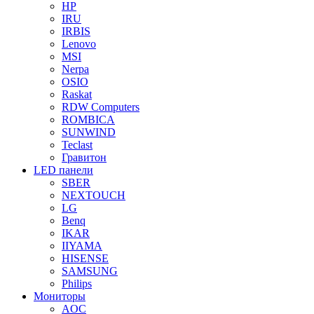
HP
IRU
IRBIS
Lenovo
MSI
Nerpa
OSIO
Raskat
RDW Computers
ROMBICA
SUNWIND
Teclast
Гравитон
LED панели
SBER
NEXTOUCH
LG
Benq
IKAR
IIYAMA
HISENSE
SAMSUNG
Philips
Мониторы
AOC