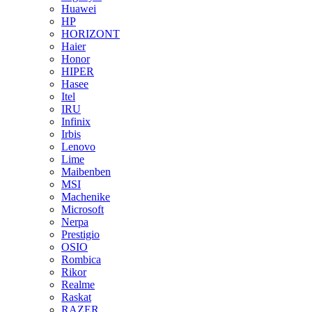
Huawei
HP
HORIZONT
Haier
Honor
HIPER
Hasee
Itel
IRU
Infinix
Irbis
Lenovo
Lime
Maibenben
MSI
Machenike
Microsoft
Nerpa
Prestigio
OSIO
Rombica
Rikor
Realme
Raskat
RAZER