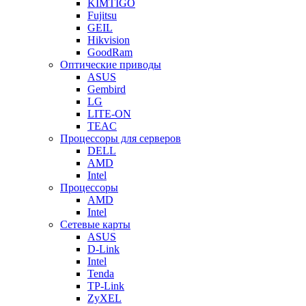
KIMTIGO
Fujitsu
GEIL
Hikvision
GoodRam
Оптические приводы
ASUS
Gembird
LG
LITE-ON
TEAC
Процессоры для серверов
DELL
AMD
Intel
Процессоры
AMD
Intel
Сетевые карты
ASUS
D-Link
Intel
Tenda
TP-Link
ZyXEL