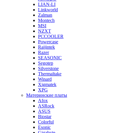
LIAN-LI
Linkworld
Zalman
Montech
MSI
NZXT
PCCOOLER
Powercase
Raijintek
Razer
SEASONIC
Segotep
Silverstone
Thermaltake
Winard
Xigmatek
XPG
Материнские платы
Afox
ASRock
ASUS
Biostar
Colorful
Esonic
Gigabyte