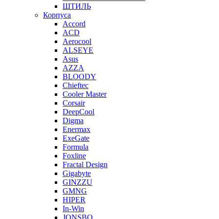
ШТИЛЬ
Корпуса
Accord
ACD
Aerocool
ALSEYE
Asus
AZZA
BLOODY
Chieftec
Cooler Master
Corsair
DeepCool
Digma
Enermax
ExeGate
Formula
Foxline
Fractal Design
Gigabyte
GINZZU
GMNG
HIPER
In-Win
JONSBO