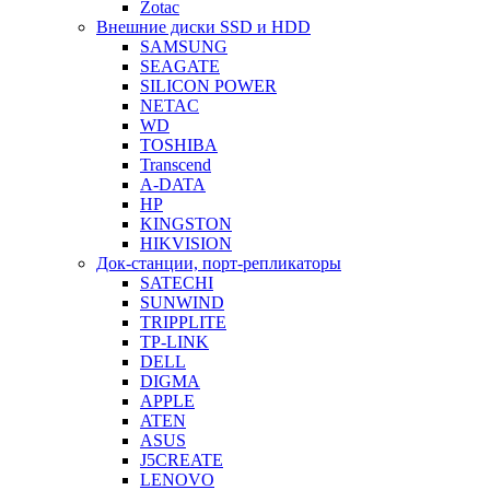
Zotac
Внешние диски SSD и HDD
SAMSUNG
SEAGATE
SILICON POWER
NETAC
WD
TOSHIBA
Transcend
A-DATA
HP
KINGSTON
HIKVISION
Док-станции, порт-репликаторы
SATECHI
SUNWIND
TRIPPLITE
TP-LINK
DELL
DIGMA
APPLE
ATEN
ASUS
J5CREATE
LENOVO