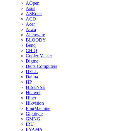
AOpen
Asus
ASRock
ACD
Acer
Aiwa
Alienware
BLOODY
Benq
CHiQ
Cooler Master
Digma
Delta Computers
DELL
Dahua
HP
HISENSE
Huawei
Hiper
Hikvision
FragMachine
Gigabyte
GMNG
IRU
IIYAMA