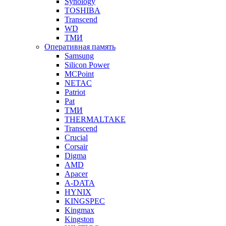
Synology
TOSHIBA
Transcend
WD
ТМИ
Оперативная память
Samsung
Silicon Power
MCPoint
NETAC
Patriot
Pat
ТМИ
THERMALTAKE
Transcend
Crucial
Corsair
Digma
AMD
Apacer
A-DATA
HYNIX
KINGSPEC
Kingmax
Kingston