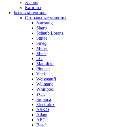
Xiaomi
Катюша
Бытовая техника
Стиральные машины
Samsung
Sharp
Schaub Lorenz
Stinol
Smeg
Midea
Miele
LG
Maunfeld
Pioneer
Vitek
Weissgauff
Willmark
Whirlpool
TCL
Бирюса
Electrolux
ASKO
Atlant
AEG
Bosch