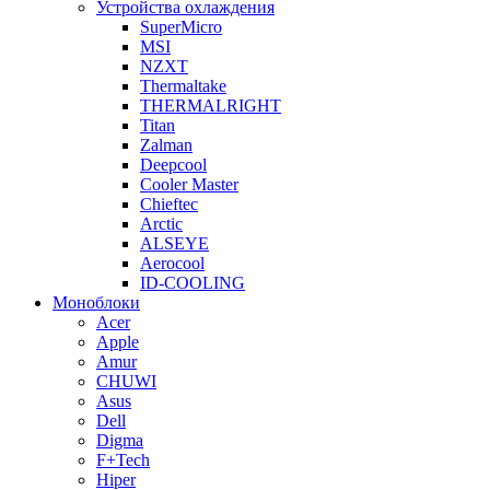
Устройства охлаждения
SuperMicro
MSI
NZXT
Thermaltake
THERMALRIGHT
Titan
Zalman
Deepcool
Cooler Master
Chieftec
Arctic
ALSEYE
Aerocool
ID-COOLING
Моноблоки
Acer
Apple
Amur
CHUWI
Asus
Dell
Digma
F+Tech
Hiper