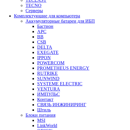
TECLAST
TECNO
Серверы
Комплектующие для компьютера
Аккумуляторные батареи для ИБП
Бастион
APC
BB
CSB
DELTA
EXEGATE
IPPON
POWERCOM
PROMETHEUS ENERGY
RUTRIKE
SUNWIND
SYSTEME ELECTRIC
VENTURA
ИМПУЛЬС
Контакт
СВЯЗЬ ИНЖИНИРИНГ
Штиль
Блоки питания
MSI
LinkWorld