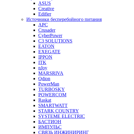
ASUS
Creative
Edifier
Источники бесперебойного питания
APC
Crusader
CyberPower
C3 SOLUTIONS
EATON
EXEGATE
IPPON
ITK
nJoy
MARSRIVA
Qdion
PowerMan
TURBOSKY
POWERCOM
Raskat
SMARTWATT
STARK COUNTRY
SYSTEME ELECTRIC
БАСТИОН
ИМПУЛЬС
СВЯЗЬ ИНЖИНИРИНГ