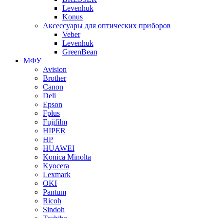
Levenhuk
Konus
Аксессуары для оптических приборов
Veber
Levenhuk
GreenBean
МФУ
Avision
Brother
Canon
Deli
Epson
Fplus
Fujifilm
HIPER
HP
HUAWEI
Konica Minolta
Kyocera
Lexmark
OKI
Pantum
Ricoh
Sindoh