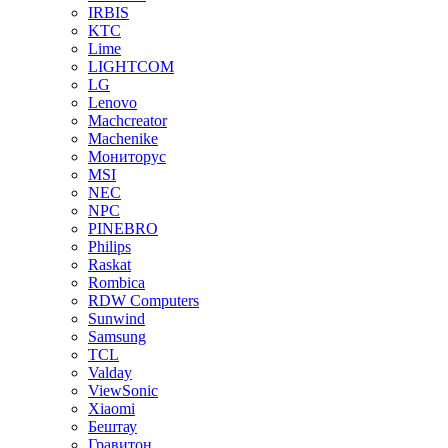
IRBIS
KTC
Lime
LIGHTCOM
LG
Lenovo
Machcreator
Machenike
Мониторус
MSI
NEC
NPC
PINEBRO
Philips
Raskat
Rombica
RDW Computers
Sunwind
Samsung
TCL
Valday
ViewSonic
Xiaomi
Бештау
Гравитон