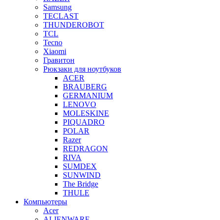
Samsung
TECLAST
THUNDEROBOT
TCL
Tecno
Xiaomi
Гравитон
Рюкзаки для ноутбуков
ACER
BRAUBERG
GERMANIUM
LENOVO
MOLESKINE
PIQUADRO
POLAR
Razer
REDRAGON
RIVA
SUMDEX
SUNWIND
The Bridge
THULE
Компьютеры
Acer
ALIENWARE