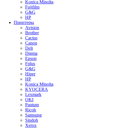
Konica Minolta
Fujifilm
G&G
HP
Принтеры
Avision
Brother
Cactus
Canon
Deli
Digma
Epson
Fplus
G&G
Hiper
HP
Konica Minolta
KYOCERA
Lexmark
OKI
Pantum
Ricoh
Samsung
Sindoh
Xerox