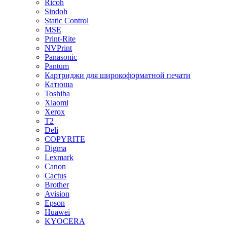
Ricoh
Sindoh
Static Control
MSE
Print-Rite
NVPrint
Panasonic
Pantum
Картриджи для широкоформатной печати
Катюша
Toshiba
Xiaomi
Xerox
T2
Deli
COPYRITE
Digma
Lexmark
Canon
Cactus
Brother
Avision
Epson
Huawei
KYOCERA