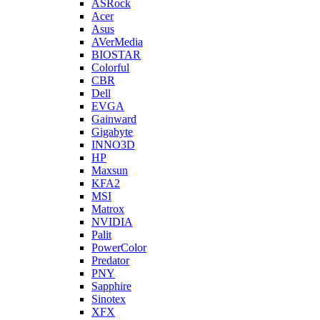
ASRock
Acer
Asus
AVerMedia
BIOSTAR
Colorful
CBR
Dell
EVGA
Gainward
Gigabyte
INNO3D
HP
Maxsun
KFA2
MSI
Matrox
NVIDIA
Palit
PowerColor
Predator
PNY
Sapphire
Sinotex
XFX