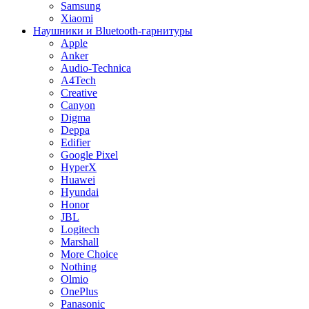
Samsung
Xiaomi
Наушники и Bluetooth-гарнитуры
Apple
Anker
Audio-Technica
A4Tech
Creative
Canyon
Digma
Deppa
Edifier
Google Pixel
HyperX
Huawei
Hyundai
Honor
JBL
Logitech
Marshall
More Choice
Nothing
Olmio
OnePlus
Panasonic