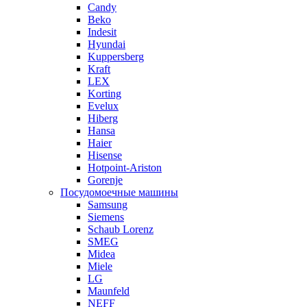
Candy
Beko
Indesit
Hyundai
Kuppersberg
Kraft
LEX
Korting
Evelux
Hiberg
Hansa
Haier
Hisense
Hotpoint-Ariston
Gorenje
Посудомоечные машины
Samsung
Siemens
Schaub Lorenz
SMEG
Midea
Miele
LG
Maunfeld
NEFF