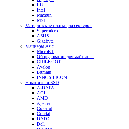
IRU
Intel
Maxsun
MSI
Материнские платы для серверов
Supermicro
ASUS
Gigabyte
Майнеры Asic
MicroBT
Оборудование для майнинга
CHILKOOT
Avalon
Bitmain
INNOSILICON
Накопители SSD
A-DATA
AGI
AMD
Apacer
Colorful
Crucial
DATO
Dell