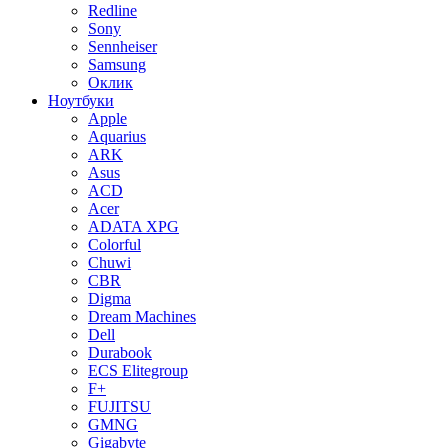
Redline
Sony
Sennheiser
Samsung
Оклик
Ноутбуки
Apple
Aquarius
ARK
Asus
ACD
Acer
ADATA XPG
Colorful
Chuwi
CBR
Digma
Dream Machines
Dell
Durabook
ECS Elitegroup
F+
FUJITSU
GMNG
Gigabyte