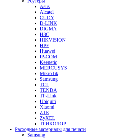
Роутеры
Asus
Alcatel
CUDY
D-LINK
DIGMA
H3C
HIKVISION
HPE
Huawei
IP-COM
Keenetic
MERCUSYS
MikroTik
Samsung
TCL
TENDA
TP-Link
Ubiquiti
Xiaomi
ZTE
ZyXEL
ТРИКОЛОР
Расходные материалы для печати
Samsung