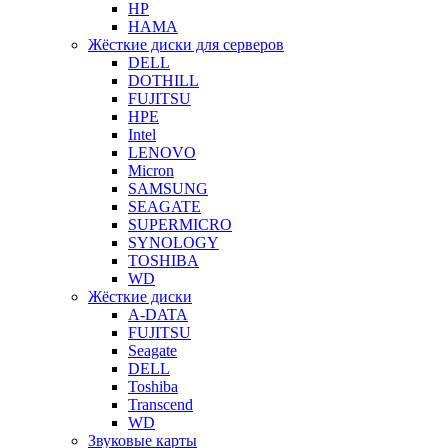
HP
HAMA
Жёсткие диски для серверов
DELL
DOTHILL
FUJITSU
HPE
Intel
LENOVO
Micron
SAMSUNG
SEAGATE
SUPERMICRO
SYNOLOGY
TOSHIBA
WD
Жёсткие диски
A-DATA
FUJITSU
Seagate
DELL
Toshiba
Transcend
WD
Звуковые карты