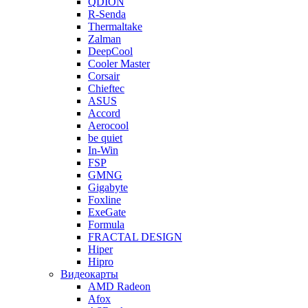
QDION
R-Senda
Thermaltake
Zalman
DeepCool
Cooler Master
Corsair
Chieftec
ASUS
Accord
Aerocool
be quiet
In-Win
FSP
GMNG
Gigabyte
Foxline
ExeGate
Formula
FRACTAL DESIGN
Hiper
Hipro
Видеокарты
AMD Radeon
Afox