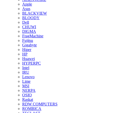
Apple
Asus
BLACKVIEW
BLOODY
Dell
CHUWI
DIGMA
FragMachine
Fujitsu
Gigabyte
Hiper
HP
Huawei
HYPERPC
Intel
IRU
Lenovo
Lime
MSI
NERPA
OSIO
Raskat
RDW COMPUTERS
ROMBICA