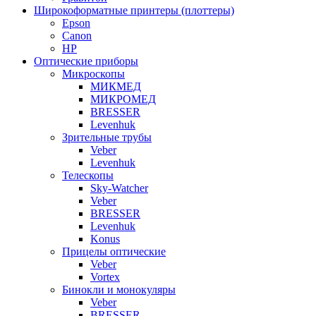
Широкоформатные принтеры (плоттеры)
Epson
Canon
HP
Оптические приборы
Микроскопы
МИКМЕД
МИКРОМЕД
BRESSER
Levenhuk
Зрительные трубы
Veber
Levenhuk
Телескопы
Sky-Watcher
Veber
BRESSER
Levenhuk
Konus
Прицелы оптические
Veber
Vortex
Бинокли и монокуляры
Veber
BRESSER