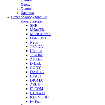
Toshiba
Xerox
Xiaomi
Катюша
Сетевое оборудование
Коммутаторы
SNR
MikroTik
MERCUSYS
OSNOVO
Netis
TENDA
Ubiquiti
TP-Link
ZYXEL
D-Link
CUDY
DAHUA
CISCO
DIGMA
ASUS
IP-COM
HUAWEI
KEENETIC
F+Tech