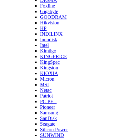
DIGMA
Foxline
Gigabyte
GOODRAM
Hikvision
HP
INDILINX
Innodisk
Intel
Kimtigo
KINGPRICE
KingSpec
Kingston
KIOXIA
Micron
MSI
Netac
Patriot
PC PET
Pioneer
Samsung
SanDisk
Seagate
Silicon Power
SUNWIND