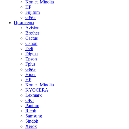
Konica Minolta
HP
Fujifilm
G&G
Принтеры
Avision
Brother
Cactus
Canon
Deli
Digma
Epson
Fplus
G&G
Hiper
HP
Konica Minolta
KYOCERA
Lexmark
OKI
Pantum
Ricoh
Samsung
Sindoh
Xerox