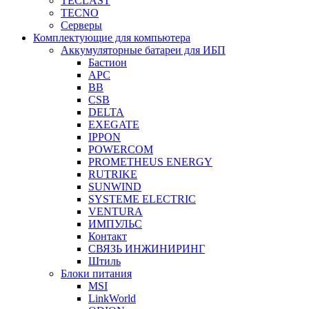
TECLAST
TECNO
Серверы
Комплектующие для компьютера
Аккумуляторные батареи для ИБП
Бастион
APC
BB
CSB
DELTA
EXEGATE
IPPON
POWERCOM
PROMETHEUS ENERGY
RUTRIKE
SUNWIND
SYSTEME ELECTRIC
VENTURA
ИМПУЛЬС
Контакт
СВЯЗЬ ИНЖИНИРИНГ
Штиль
Блоки питания
MSI
LinkWorld