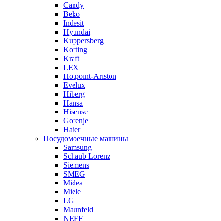
Candy
Beko
Indesit
Hyundai
Kuppersberg
Korting
Kraft
LEX
Hotpoint-Ariston
Evelux
Hiberg
Hansa
Hisense
Gorenje
Haier
Посудомоечные машины
Samsung
Schaub Lorenz
Siemens
SMEG
Midea
Miele
LG
Maunfeld
NEFF