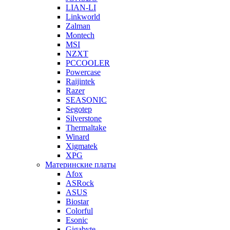
LIAN-LI
Linkworld
Zalman
Montech
MSI
NZXT
PCCOOLER
Powercase
Raijintek
Razer
SEASONIC
Segotep
Silverstone
Thermaltake
Winard
Xigmatek
XPG
Материнские платы
Afox
ASRock
ASUS
Biostar
Colorful
Esonic
Gigabyte