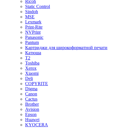
Ricoh
Static Control
Sindoh
MSE
Lexmark
Print-Rite
NVPrint
Panasonic
Pantum
Картриджи для широкоформатной печати
Катюша
T2
Toshiba
Xerox
Xiaomi
Deli
COPYRITE
Digma
Canon
Cactus
Brother
Avision
Epson
Huawei
KYOCERA