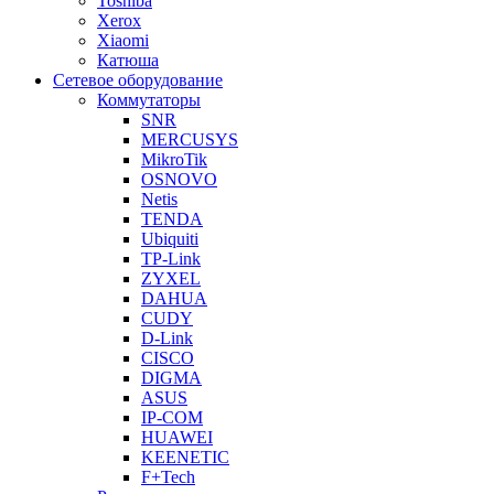
Toshiba
Xerox
Xiaomi
Катюша
Сетевое оборудование
Коммутаторы
SNR
MERCUSYS
MikroTik
OSNOVO
Netis
TENDA
Ubiquiti
TP-Link
ZYXEL
DAHUA
CUDY
D-Link
CISCO
DIGMA
ASUS
IP-COM
HUAWEI
KEENETIC
F+Tech