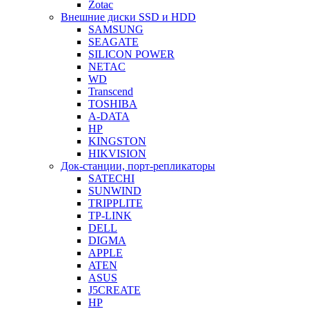
Zotac
Внешние диски SSD и HDD
SAMSUNG
SEAGATE
SILICON POWER
NETAC
WD
Transcend
TOSHIBA
A-DATA
HP
KINGSTON
HIKVISION
Док-станции, порт-репликаторы
SATECHI
SUNWIND
TRIPPLITE
TP-LINK
DELL
DIGMA
APPLE
ATEN
ASUS
J5CREATE
HP