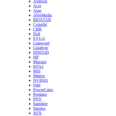
ASRock
Acer
Asus
AVerMedia
BIOSTAR
Colorful
CBR
Dell
EVGA
Gainward
Gigabyte
INNO3D
HP
Maxsun
KFA2
MSI
Matrox
NVIDIA
Palit
PowerColor
Predator
PNY
Sapphire
Sinotex
XFX