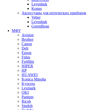
Levenhuk
Konus
Аксессуары для оптических приборов
Veber
Levenhuk
GreenBean
МФУ
Avision
Brother
Canon
Deli
Epson
Fplus
Fujifilm
HIPER
HP
HUAWEI
Konica Minolta
Kyocera
Lexmark
OKI
Pantum
Ricoh
Sindoh