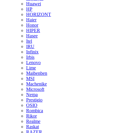
Huawei
HP
HORIZONT
Haier
Honor
HIPER
Hasee
Itel
IRU
Infinix
Irbis
Lenovo
Lime
Maibenben
MSI
Machenike
Microsoft
Nerpa
Prestigio
OSIO
Rombica
Rikor
Realme
Raskat
RAZER