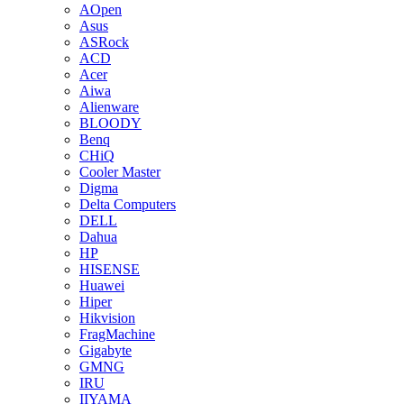
AOpen
Asus
ASRock
ACD
Acer
Aiwa
Alienware
BLOODY
Benq
CHiQ
Cooler Master
Digma
Delta Computers
DELL
Dahua
HP
HISENSE
Huawei
Hiper
Hikvision
FragMachine
Gigabyte
GMNG
IRU
IIYAMA