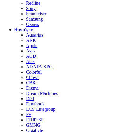
Redline
Sony
Sennheiser
Samsung
Оклик
Ноутбуки
Aquarius
ARK
Apple
Asus
ACD
Acer
ADATA XPG
Colorful
Chuwi
CBR
Digma
Dream Machines
Dell
Durabook
ECS Elitegroup
F+
FUJITSU
GMNG
Gigabyte