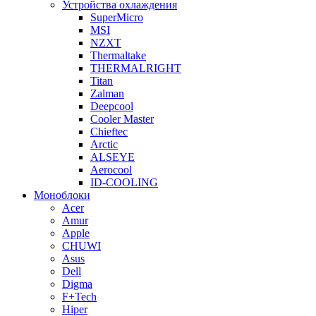
Устройства охлаждения
SuperMicro
MSI
NZXT
Thermaltake
THERMALRIGHT
Titan
Zalman
Deepcool
Cooler Master
Chieftec
Arctic
ALSEYE
Aerocool
ID-COOLING
Моноблоки
Acer
Amur
Apple
CHUWI
Asus
Dell
Digma
F+Tech
Hiper