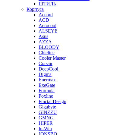
ШТИЛЬ
Корпуса
Accord
ACD
Aerocool
ALSEYE
Asus
AZZA
BLOODY
Chieftec
Cooler Master
Corsair
DeepCool
Digma
Enermax
ExeGate
Formula
Foxline
Fractal Design
Gigabyte
GINZZU
GMNG
HIPER
In-Win
JONSBO