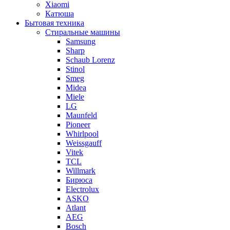
Xiaomi
Катюша
Бытовая техника
Стиральные машины
Samsung
Sharp
Schaub Lorenz
Stinol
Smeg
Midea
Miele
LG
Maunfeld
Pioneer
Whirlpool
Weissgauff
Vitek
TCL
Willmark
Бирюса
Electrolux
ASKO
Atlant
AEG
Bosch