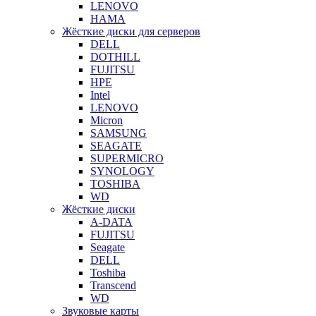
LENOVO
HAMA
Жёсткие диски для серверов
DELL
DOTHILL
FUJITSU
HPE
Intel
LENOVO
Micron
SAMSUNG
SEAGATE
SUPERMICRO
SYNOLOGY
TOSHIBA
WD
Жёсткие диски
A-DATA
FUJITSU
Seagate
DELL
Toshiba
Transcend
WD
Звуковые карты