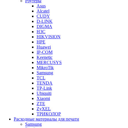
Роутеры
Asus
Alcatel
CUDY
D-LINK
DIGMA
H3C
HIKVISION
HPE
Huawei
IP-COM
Keenetic
MERCUSYS
MikroTik
Samsung
TCL
TENDA
TP-Link
Ubiquiti
Xiaomi
ZTE
ZyXEL
ТРИКОЛОР
Расходные материалы для печати
Samsung