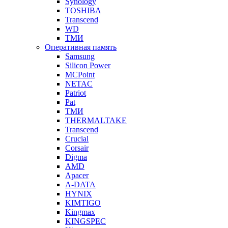
Synology
TOSHIBA
Transcend
WD
ТМИ
Оперативная память
Samsung
Silicon Power
MCPoint
NETAC
Patriot
Pat
ТМИ
THERMALTAKE
Transcend
Crucial
Corsair
Digma
AMD
Apacer
A-DATA
HYNIX
KIMTIGO
Kingmax
KINGSPEC