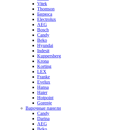
Vitek
Thomson
Бирюса
Electrolux
AEG
Bosch
Candy
Beko
Hyundai
Indesit
Kuppersberg
Krona
Korting
LEX
Franke
Evelux
Hansa
Haier
Hotpoint
Gorenje
Варочные панели
Candy
Darina
AEG
Beko