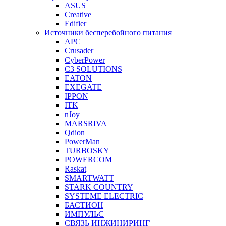
ASUS
Creative
Edifier
Источники бесперебойного питания
APC
Crusader
CyberPower
C3 SOLUTIONS
EATON
EXEGATE
IPPON
ITK
nJoy
MARSRIVA
Qdion
PowerMan
TURBOSKY
POWERCOM
Raskat
SMARTWATT
STARK COUNTRY
SYSTEME ELECTRIC
БАСТИОН
ИМПУЛЬС
СВЯЗЬ ИНЖИНИРИНГ