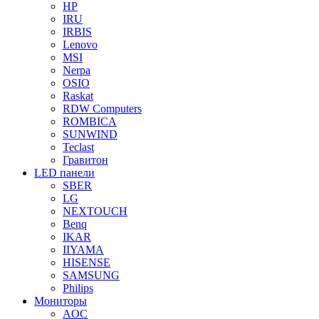
HP
IRU
IRBIS
Lenovo
MSI
Nerpa
OSIO
Raskat
RDW Computers
ROMBICA
SUNWIND
Teclast
Гравитон
LED панели
SBER
LG
NEXTOUCH
Benq
IKAR
IIYAMA
HISENSE
SAMSUNG
Philips
Мониторы
AOC