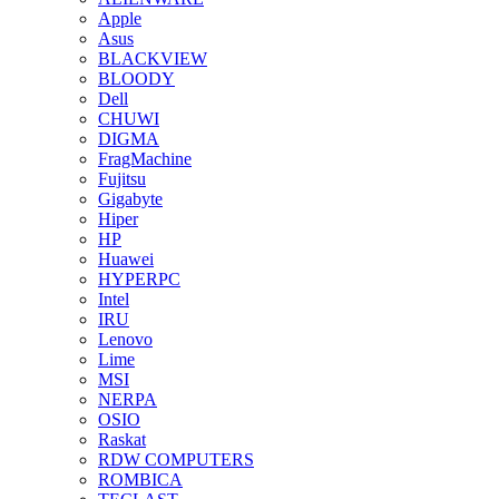
Apple
Asus
BLACKVIEW
BLOODY
Dell
CHUWI
DIGMA
FragMachine
Fujitsu
Gigabyte
Hiper
HP
Huawei
HYPERPC
Intel
IRU
Lenovo
Lime
MSI
NERPA
OSIO
Raskat
RDW COMPUTERS
ROMBICA