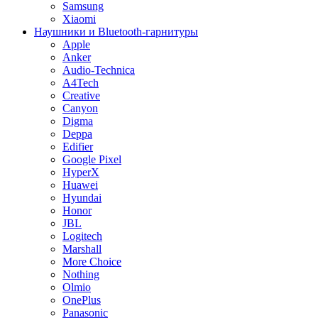
Samsung
Xiaomi
Наушники и Bluetooth-гарнитуры
Apple
Anker
Audio-Technica
A4Tech
Creative
Canyon
Digma
Deppa
Edifier
Google Pixel
HyperX
Huawei
Hyundai
Honor
JBL
Logitech
Marshall
More Choice
Nothing
Olmio
OnePlus
Panasonic