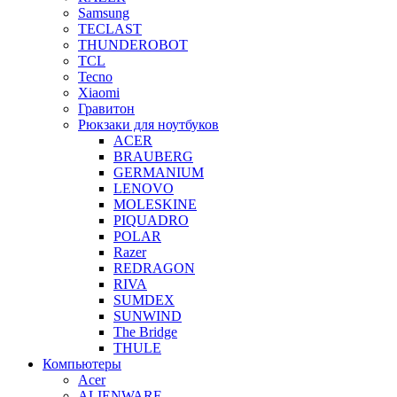
Samsung
TECLAST
THUNDEROBOT
TCL
Tecno
Xiaomi
Гравитон
Рюкзаки для ноутбуков
ACER
BRAUBERG
GERMANIUM
LENOVO
MOLESKINE
PIQUADRO
POLAR
Razer
REDRAGON
RIVA
SUMDEX
SUNWIND
The Bridge
THULE
Компьютеры
Acer
ALIENWARE