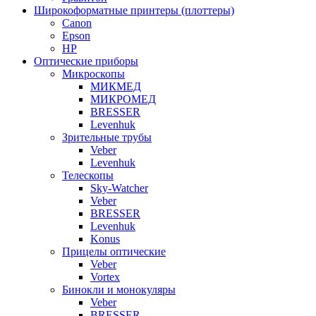
Широкоформатные принтеры (плоттеры)
Canon
Epson
HP
Оптические приборы
Микроскопы
МИКМЕД
МИКРОМЕД
BRESSER
Levenhuk
Зрительные трубы
Veber
Levenhuk
Телескопы
Sky-Watcher
Veber
BRESSER
Levenhuk
Konus
Прицелы оптические
Veber
Vortex
Бинокли и монокуляры
Veber
BRESSER