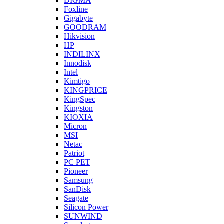
DIGMA
Foxline
Gigabyte
GOODRAM
Hikvision
HP
INDILINX
Innodisk
Intel
Kimtigo
KINGPRICE
KingSpec
Kingston
KIOXIA
Micron
MSI
Netac
Patriot
PC PET
Pioneer
Samsung
SanDisk
Seagate
Silicon Power
SUNWIND