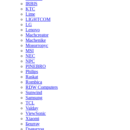
IRBIS
KTC
Lime
LIGHTCOM
LG
Lenovo
Machcreator
Machenike
Мониторус
MSI
NEC
NPC
PINEBRO
Philips
Raskat
Rombica
RDW Computers
Sunwind
Samsung
TCL
Valday
ViewSonic
Xiaomi
Бештау
Гравитон