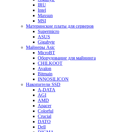
IRU
Intel
Maxsun
MSI
Материнские платы для серверов
Supermicro
ASUS
Gigabyte
Майнеры Asic
MicroBT
Оборудование для майнинга
CHILKOOT
Avalon
Bitmain
INNOSILICON
Накопители SSD
A-DATA
AGI
AMD
Apacer
Colorful
Crucial
DATO
Dell