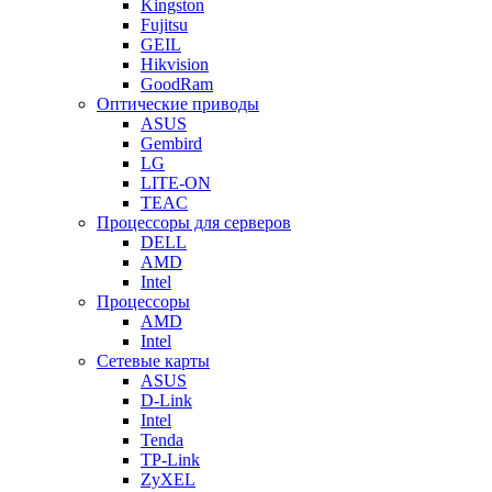
Kingston
Fujitsu
GEIL
Hikvision
GoodRam
Оптические приводы
ASUS
Gembird
LG
LITE-ON
TEAC
Процессоры для серверов
DELL
AMD
Intel
Процессоры
AMD
Intel
Сетевые карты
ASUS
D-Link
Intel
Tenda
TP-Link
ZyXEL