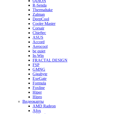
QDION
R-Senda
Thermaltake
Zalman
DeepCool
Cooler Master
Corsair
Chieftec
ASUS
Accord
Aerocool
be quiet
In-Win
FRACTAL DESIGN
FSP
GMNG
Gigabyte
ExeGate
Formula
Foxline
Hiper
Hipro
Видеокарты
AMD Radeon
Afox