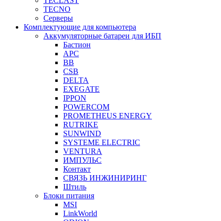
TECLAST
TECNO
Серверы
Комплектующие для компьютера
Аккумуляторные батареи для ИБП
Бастион
APC
BB
CSB
DELTA
EXEGATE
IPPON
POWERCOM
PROMETHEUS ENERGY
RUTRIKE
SUNWIND
SYSTEME ELECTRIC
VENTURA
ИМПУЛЬС
Контакт
СВЯЗЬ ИНЖИНИРИНГ
Штиль
Блоки питания
MSI
LinkWorld