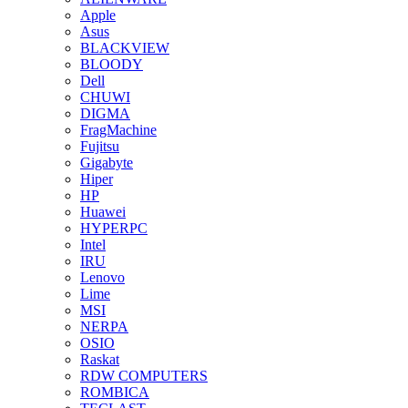
Apple
Asus
BLACKVIEW
BLOODY
Dell
CHUWI
DIGMA
FragMachine
Fujitsu
Gigabyte
Hiper
HP
Huawei
HYPERPC
Intel
IRU
Lenovo
Lime
MSI
NERPA
OSIO
Raskat
RDW COMPUTERS
ROMBICA