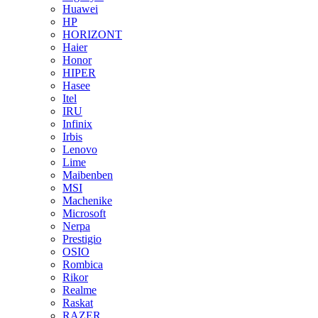
Huawei
HP
HORIZONT
Haier
Honor
HIPER
Hasee
Itel
IRU
Infinix
Irbis
Lenovo
Lime
Maibenben
MSI
Machenike
Microsoft
Nerpa
Prestigio
OSIO
Rombica
Rikor
Realme
Raskat
RAZER