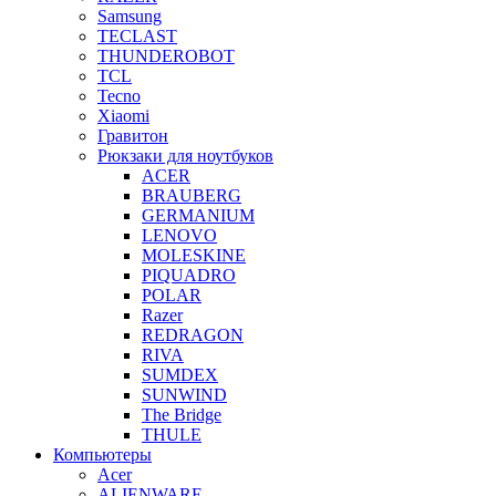
Samsung
TECLAST
THUNDEROBOT
TCL
Tecno
Xiaomi
Гравитон
Рюкзаки для ноутбуков
ACER
BRAUBERG
GERMANIUM
LENOVO
MOLESKINE
PIQUADRO
POLAR
Razer
REDRAGON
RIVA
SUMDEX
SUNWIND
The Bridge
THULE
Компьютеры
Acer
ALIENWARE