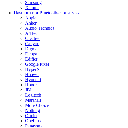
Samsung
Xiaomi
Наушники и Bluetooth-гарнитуры
Apple
Anker
Audio-Technica
A4Tech
Creative
Canyon
Digma
Deppa
Edifier
Google Pixel
HyperX
Huawei
Hyundai
Honor
JBL
Logitech
Marshall
More Choice
Nothing
Olmio
OnePlus
Panasonic