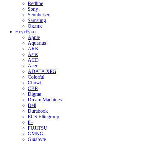
Redline
Sony
Sennheiser
Samsung
Оклик
Ноутбуки
Apple
Aquarius
ARK
Asus
ACD
Acer
ADATA XPG
Colorful
Chuwi
CBR
Digma
Dream Machines
Dell
Durabook
ECS Elitegroup
F+
FUJITSU
GMNG
Gigabyte