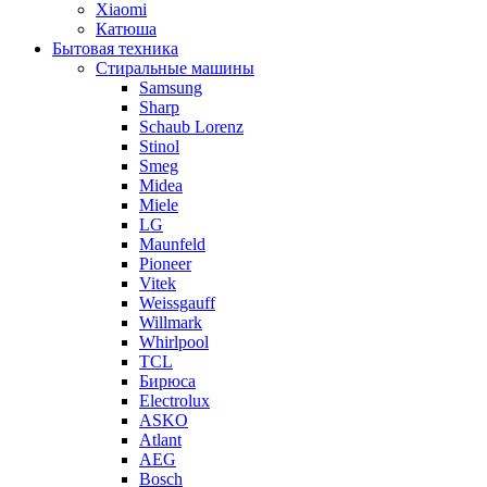
Xiaomi
Катюша
Бытовая техника
Стиральные машины
Samsung
Sharp
Schaub Lorenz
Stinol
Smeg
Midea
Miele
LG
Maunfeld
Pioneer
Vitek
Weissgauff
Willmark
Whirlpool
TCL
Бирюса
Electrolux
ASKO
Atlant
AEG
Bosch