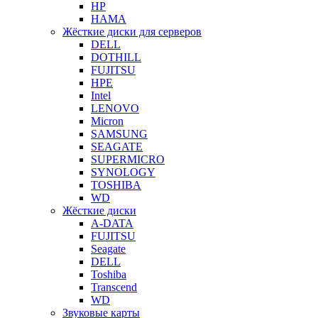
HP
HAMA
Жёсткие диски для серверов
DELL
DOTHILL
FUJITSU
HPE
Intel
LENOVO
Micron
SAMSUNG
SEAGATE
SUPERMICRO
SYNOLOGY
TOSHIBA
WD
Жёсткие диски
A-DATA
FUJITSU
Seagate
DELL
Toshiba
Transcend
WD
Звуковые карты