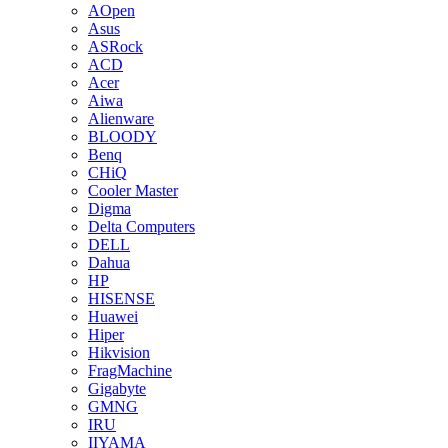
AOpen
Asus
ASRock
ACD
Acer
Aiwa
Alienware
BLOODY
Benq
CHiQ
Cooler Master
Digma
Delta Computers
DELL
Dahua
HP
HISENSE
Huawei
Hiper
Hikvision
FragMachine
Gigabyte
GMNG
IRU
IIYAMA