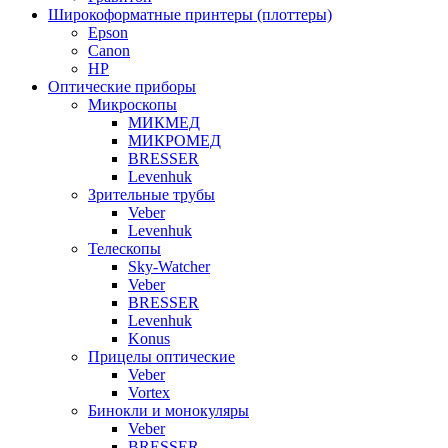
Широкоформатные принтеры (плоттеры)
Epson
Canon
HP
Оптические приборы
Микроскопы
МИКМЕД
МИКРОМЕД
BRESSER
Levenhuk
Зрительные трубы
Veber
Levenhuk
Телескопы
Sky-Watcher
Veber
BRESSER
Levenhuk
Konus
Прицелы оптические
Veber
Vortex
Бинокли и монокуляры
Veber
BRESSER