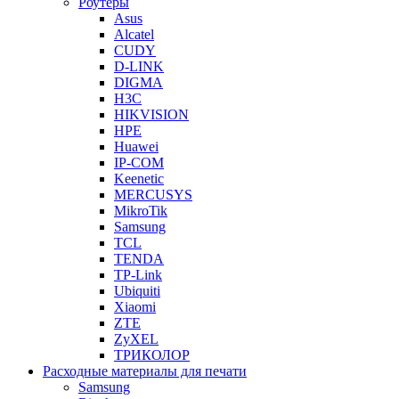
Роутеры
Asus
Alcatel
CUDY
D-LINK
DIGMA
H3C
HIKVISION
HPE
Huawei
IP-COM
Keenetic
MERCUSYS
MikroTik
Samsung
TCL
TENDA
TP-Link
Ubiquiti
Xiaomi
ZTE
ZyXEL
ТРИКОЛОР
Расходные материалы для печати
Samsung