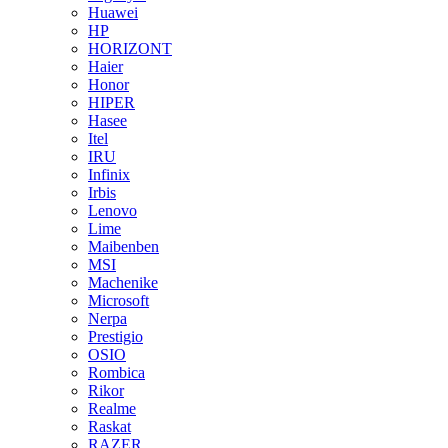
Huawei
HP
HORIZONT
Haier
Honor
HIPER
Hasee
Itel
IRU
Infinix
Irbis
Lenovo
Lime
Maibenben
MSI
Machenike
Microsoft
Nerpa
Prestigio
OSIO
Rombica
Rikor
Realme
Raskat
RAZER