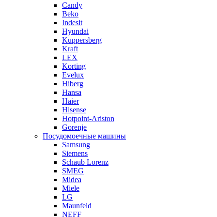
Candy
Beko
Indesit
Hyundai
Kuppersberg
Kraft
LEX
Korting
Evelux
Hiberg
Hansa
Haier
Hisense
Hotpoint-Ariston
Gorenje
Посудомоечные машины
Samsung
Siemens
Schaub Lorenz
SMEG
Midea
Miele
LG
Maunfeld
NEFF