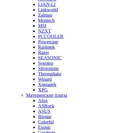
LIAN-LI
Linkworld
Zalman
Montech
MSI
NZXT
PCCOOLER
Powercase
Raijintek
Razer
SEASONIC
Segotep
Silverstone
Thermaltake
Winard
Xigmatek
XPG
Материнские платы
Afox
ASRock
ASUS
Biostar
Colorful
Esonic
Gigabyte