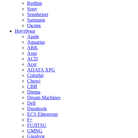
Redline
Sony
Sennheiser
Samsung
Оклик
Ноутбуки
Apple
Aquarius
ARK
Asus
ACD
Acer
ADATA XPG
Colorful
Chuwi
CBR
Digma
Dream Machines
Dell
Durabook
ECS Elitegroup
F+
FUJITSU
GMNG
Gigabyte