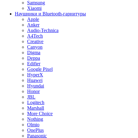
Samsung
Xiaomi
Наушники и Bluetooth-гарнитуры
Apple
Anker
Audio-Technica
A4Tech
Creative
Canyon
Digma
Deppa
Edifier
Google Pixel
HyperX
Huawei
Hyundai
Honor
JBL
Logitech
Marshall
More Choice
Nothing
Olmio
OnePlus
Panasonic