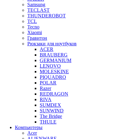
Samsung
TECLAST
THUNDEROBOT
TCL
Tecno
Xiaomi
Гравитон
Рюкзаки для ноутбуков
ACER
BRAUBERG
GERMANIUM
LENOVO
MOLESKINE
PIQUADRO
POLAR
Razer
REDRAGON
RIVA
SUMDEX
SUNWIND
The Bridge
THULE
Компьютеры
Acer
ALIENWARE