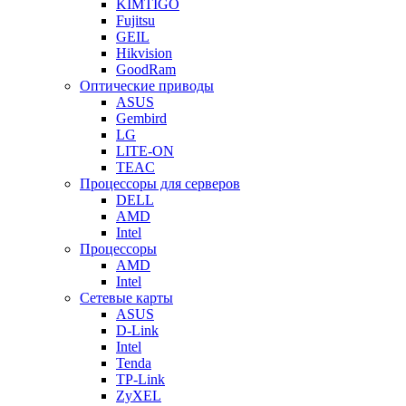
KIMTIGO
Fujitsu
GEIL
Hikvision
GoodRam
Оптические приводы
ASUS
Gembird
LG
LITE-ON
TEAC
Процессоры для серверов
DELL
AMD
Intel
Процессоры
AMD
Intel
Сетевые карты
ASUS
D-Link
Intel
Tenda
TP-Link
ZyXEL