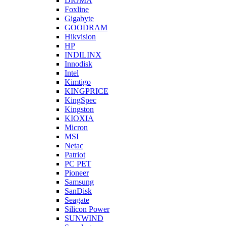
DIGMA
Foxline
Gigabyte
GOODRAM
Hikvision
HP
INDILINX
Innodisk
Intel
Kimtigo
KINGPRICE
KingSpec
Kingston
KIOXIA
Micron
MSI
Netac
Patriot
PC PET
Pioneer
Samsung
SanDisk
Seagate
Silicon Power
SUNWIND