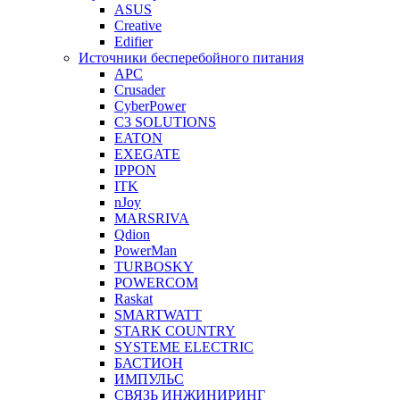
ASUS
Creative
Edifier
Источники бесперебойного питания
APC
Crusader
CyberPower
C3 SOLUTIONS
EATON
EXEGATE
IPPON
ITK
nJoy
MARSRIVA
Qdion
PowerMan
TURBOSKY
POWERCOM
Raskat
SMARTWATT
STARK COUNTRY
SYSTEME ELECTRIC
БАСТИОН
ИМПУЛЬС
СВЯЗЬ ИНЖИНИРИНГ