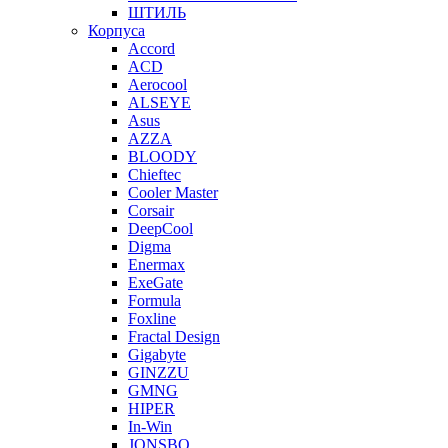
ШТИЛЬ
Корпуса
Accord
ACD
Aerocool
ALSEYE
Asus
AZZA
BLOODY
Chieftec
Cooler Master
Corsair
DeepCool
Digma
Enermax
ExeGate
Formula
Foxline
Fractal Design
Gigabyte
GINZZU
GMNG
HIPER
In-Win
JONSBO