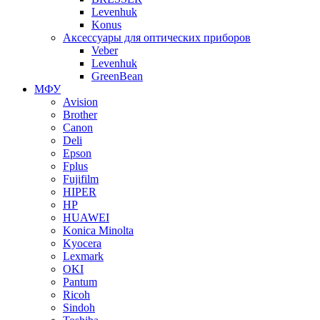
Levenhuk
Konus
Аксессуары для оптических приборов
Veber
Levenhuk
GreenBean
МФУ
Avision
Brother
Canon
Deli
Epson
Fplus
Fujifilm
HIPER
HP
HUAWEI
Konica Minolta
Kyocera
Lexmark
OKI
Pantum
Ricoh
Sindoh