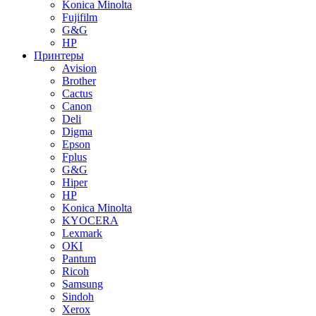
Konica Minolta
Fujifilm
G&G
HP
Принтеры
Avision
Brother
Cactus
Canon
Deli
Digma
Epson
Fplus
G&G
Hiper
HP
Konica Minolta
KYOCERA
Lexmark
OKI
Pantum
Ricoh
Samsung
Sindoh
Xerox