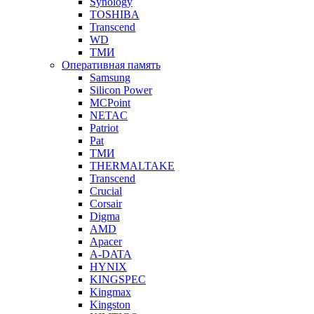
Synology
TOSHIBA
Transcend
WD
ТМИ
Оперативная память
Samsung
Silicon Power
MCPoint
NETAC
Patriot
Pat
ТМИ
THERMALTAKE
Transcend
Crucial
Corsair
Digma
AMD
Apacer
A-DATA
HYNIX
KINGSPEC
Kingmax
Kingston