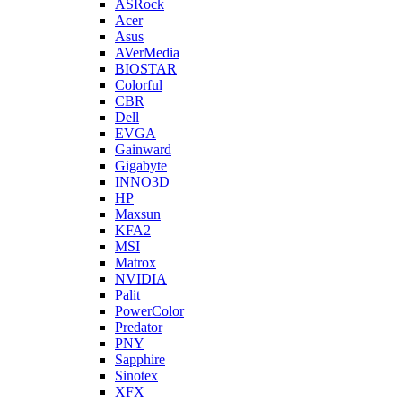
ASRock
Acer
Asus
AVerMedia
BIOSTAR
Colorful
CBR
Dell
EVGA
Gainward
Gigabyte
INNO3D
HP
Maxsun
KFA2
MSI
Matrox
NVIDIA
Palit
PowerColor
Predator
PNY
Sapphire
Sinotex
XFX