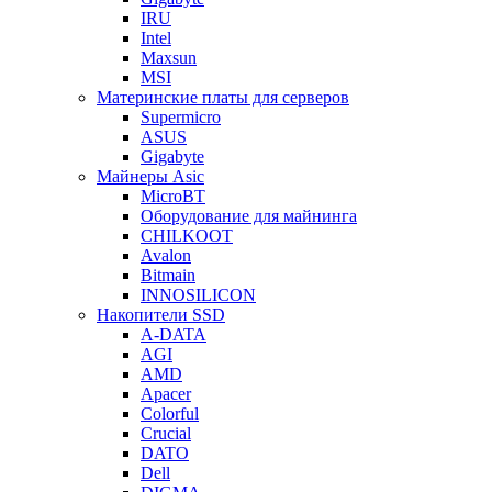
IRU
Intel
Maxsun
MSI
Материнские платы для серверов
Supermicro
ASUS
Gigabyte
Майнеры Asic
MicroBT
Оборудование для майнинга
CHILKOOT
Avalon
Bitmain
INNOSILICON
Накопители SSD
A-DATA
AGI
AMD
Apacer
Colorful
Crucial
DATO
Dell