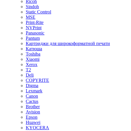
Ricoh
Sindoh
Static Control
MSE
Print-Rite
NVPrint
Panasonic
Pantum
Картриджи для широкоформатной печати
Катюша
Toshiba
Xiaomi
Xerox
T2
Deli
COPYRITE
Digma
Lexmark
Canon
Cactus
Brother
Avision
Epson
Huawei
KYOCERA