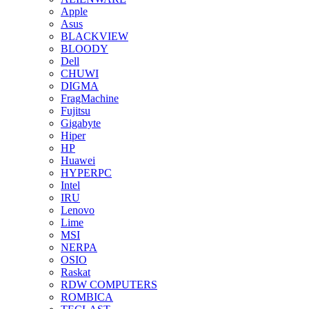
Apple
Asus
BLACKVIEW
BLOODY
Dell
CHUWI
DIGMA
FragMachine
Fujitsu
Gigabyte
Hiper
HP
Huawei
HYPERPC
Intel
IRU
Lenovo
Lime
MSI
NERPA
OSIO
Raskat
RDW COMPUTERS
ROMBICA