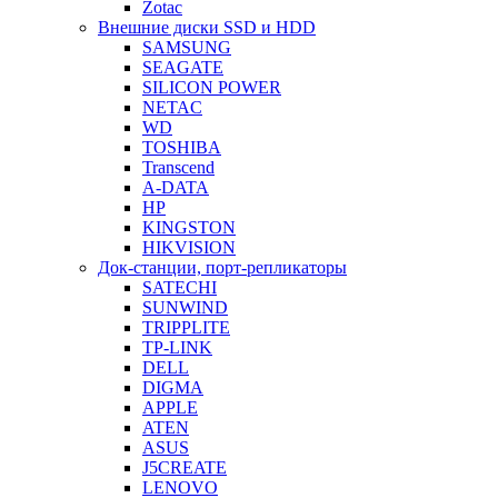
Zotac
Внешние диски SSD и HDD
SAMSUNG
SEAGATE
SILICON POWER
NETAC
WD
TOSHIBA
Transcend
A-DATA
HP
KINGSTON
HIKVISION
Док-станции, порт-репликаторы
SATECHI
SUNWIND
TRIPPLITE
TP-LINK
DELL
DIGMA
APPLE
ATEN
ASUS
J5CREATE
LENOVO