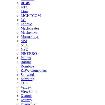
IRBIS
KTC
Lime
LIGHTCOM
LG
Lenovo
Machcreator
Machenike
Мониторус
MSI
NEC
NPC
PINEBRO
Philips
Raskat
Rombica
RDW Computers
Sunwind
Samsung
TCL
Valday
ViewSonic
Xiaomi
Бештау
Гравитон