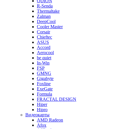
QDION
R-Senda
Thermaltake
Zalman
DeepCool
Cooler Master
Corsair
Chieftec
ASUS
Accord
Aerocool
be quiet
In-Win
FSP
GMNG
Gigabyte
Foxline
ExeGate
Formula
FRACTAL DESIGN
Hiper
Hipro
Видеокарты
AMD Radeon
Afox