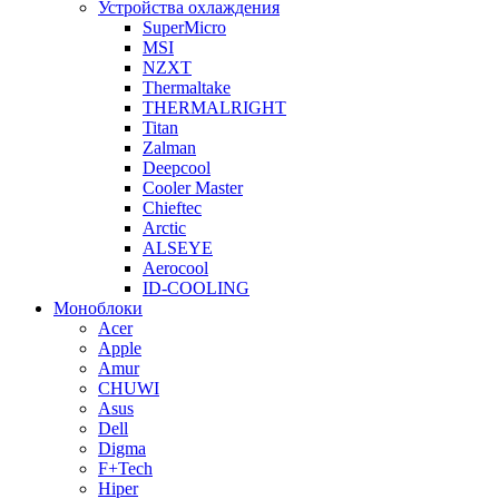
Устройства охлаждения
SuperMicro
MSI
NZXT
Thermaltake
THERMALRIGHT
Titan
Zalman
Deepcool
Cooler Master
Chieftec
Arctic
ALSEYE
Aerocool
ID-COOLING
Моноблоки
Acer
Apple
Amur
CHUWI
Asus
Dell
Digma
F+Tech
Hiper