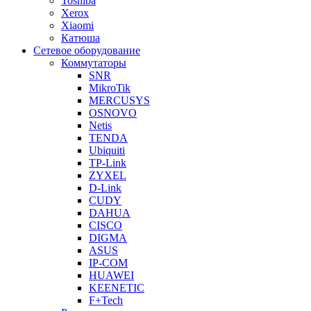
Toshiba
Xerox
Xiaomi
Катюша
Сетевое оборудование
Коммутаторы
SNR
MikroTik
MERCUSYS
OSNOVO
Netis
TENDA
Ubiquiti
TP-Link
ZYXEL
D-Link
CUDY
DAHUA
CISCO
DIGMA
ASUS
IP-COM
HUAWEI
KEENETIC
F+Tech