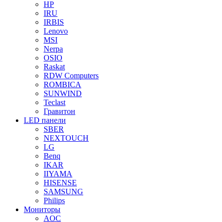
HP
IRU
IRBIS
Lenovo
MSI
Nerpa
OSIO
Raskat
RDW Computers
ROMBICA
SUNWIND
Teclast
Гравитон
LED панели
SBER
NEXTOUCH
LG
Benq
IKAR
IIYAMA
HISENSE
SAMSUNG
Philips
Мониторы
AOC