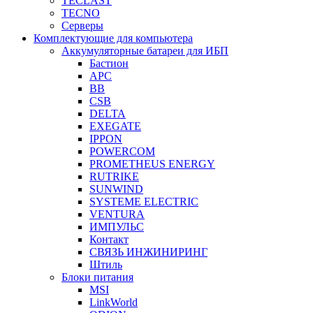
TECLAST
TECNO
Серверы
Комплектующие для компьютера
Аккумуляторные батареи для ИБП
Бастион
APC
BB
CSB
DELTA
EXEGATE
IPPON
POWERCOM
PROMETHEUS ENERGY
RUTRIKE
SUNWIND
SYSTEME ELECTRIC
VENTURA
ИМПУЛЬС
Контакт
СВЯЗЬ ИНЖИНИРИНГ
Штиль
Блоки питания
MSI
LinkWorld