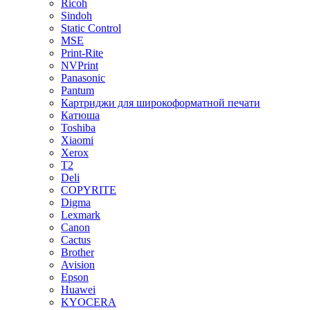
Ricoh
Sindoh
Static Control
MSE
Print-Rite
NVPrint
Panasonic
Pantum
Картриджи для широкоформатной печати
Катюша
Toshiba
Xiaomi
Xerox
T2
Deli
COPYRITE
Digma
Lexmark
Canon
Cactus
Brother
Avision
Epson
Huawei
KYOCERA