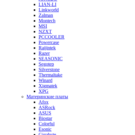
LIAN-LI
Linkworld
Zalman
Montech
MSI
NZXT
PCCOOLER
Powercase
Raijintek
Razer
SEASONIC
Segotep
Silverstone
Thermaltake
Winard
Xigmatek
XPG
Материнские платы
Afox
ASRock
ASUS
Biostar
Colorful
Esonic
Gigabyte