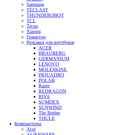
Samsung
TECLAST
THUNDEROBOT
TCL
Tecno
Xiaomi
Гравитон
Рюкзаки для ноутбуков
ACER
BRAUBERG
GERMANIUM
LENOVO
MOLESKINE
PIQUADRO
POLAR
Razer
REDRAGON
RIVA
SUMDEX
SUNWIND
The Bridge
THULE
Компьютеры
Acer
ALIENWARE