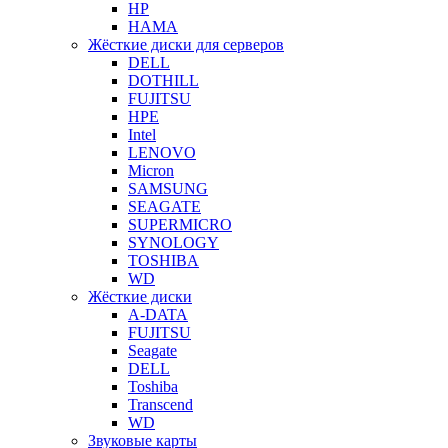
HP
HAMA
Жёсткие диски для серверов
DELL
DOTHILL
FUJITSU
HPE
Intel
LENOVO
Micron
SAMSUNG
SEAGATE
SUPERMICRO
SYNOLOGY
TOSHIBA
WD
Жёсткие диски
A-DATA
FUJITSU
Seagate
DELL
Toshiba
Transcend
WD
Звуковые карты