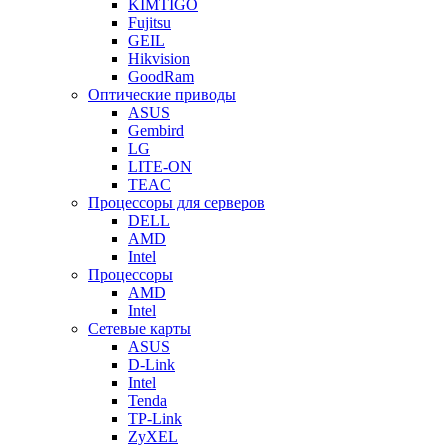
KIMTIGO
Fujitsu
GEIL
Hikvision
GoodRam
Оптические приводы
ASUS
Gembird
LG
LITE-ON
TEAC
Процессоры для серверов
DELL
AMD
Intel
Процессоры
AMD
Intel
Сетевые карты
ASUS
D-Link
Intel
Tenda
TP-Link
ZyXEL