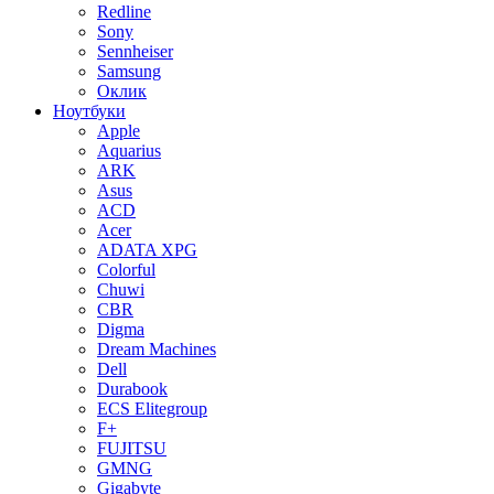
Redline
Sony
Sennheiser
Samsung
Оклик
Ноутбуки
Apple
Aquarius
ARK
Asus
ACD
Acer
ADATA XPG
Colorful
Chuwi
CBR
Digma
Dream Machines
Dell
Durabook
ECS Elitegroup
F+
FUJITSU
GMNG
Gigabyte