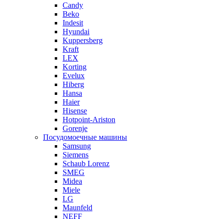
Candy
Beko
Indesit
Hyundai
Kuppersberg
Kraft
LEX
Korting
Evelux
Hiberg
Hansa
Haier
Hisense
Hotpoint-Ariston
Gorenje
Посудомоечные машины
Samsung
Siemens
Schaub Lorenz
SMEG
Midea
Miele
LG
Maunfeld
NEFF