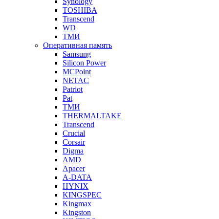
Synology
TOSHIBA
Transcend
WD
ТМИ
Оперативная память
Samsung
Silicon Power
MCPoint
NETAC
Patriot
Pat
ТМИ
THERMALTAKE
Transcend
Crucial
Corsair
Digma
AMD
Apacer
A-DATA
HYNIX
KINGSPEC
Kingmax
Kingston