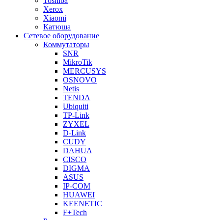
Toshiba
Xerox
Xiaomi
Катюша
Сетевое оборудование
Коммутаторы
SNR
MikroTik
MERCUSYS
OSNOVO
Netis
TENDA
Ubiquiti
TP-Link
ZYXEL
D-Link
CUDY
DAHUA
CISCO
DIGMA
ASUS
IP-COM
HUAWEI
KEENETIC
F+Tech