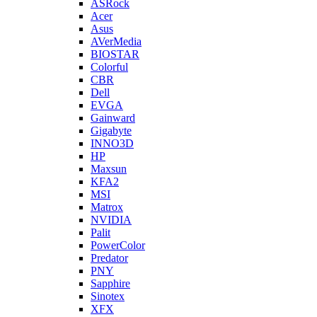
ASRock
Acer
Asus
AVerMedia
BIOSTAR
Colorful
CBR
Dell
EVGA
Gainward
Gigabyte
INNO3D
HP
Maxsun
KFA2
MSI
Matrox
NVIDIA
Palit
PowerColor
Predator
PNY
Sapphire
Sinotex
XFX