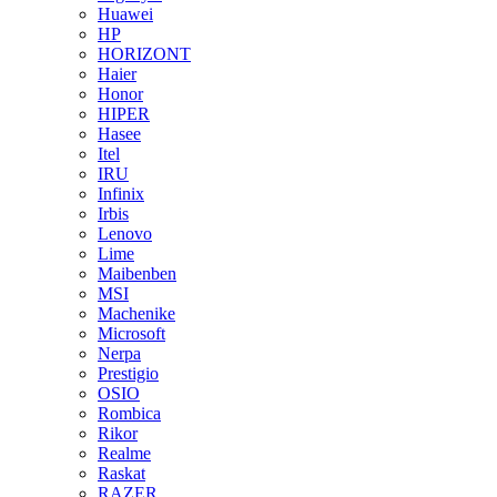
Huawei
HP
HORIZONT
Haier
Honor
HIPER
Hasee
Itel
IRU
Infinix
Irbis
Lenovo
Lime
Maibenben
MSI
Machenike
Microsoft
Nerpa
Prestigio
OSIO
Rombica
Rikor
Realme
Raskat
RAZER