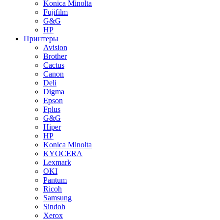
Konica Minolta
Fujifilm
G&G
HP
Принтеры
Avision
Brother
Cactus
Canon
Deli
Digma
Epson
Fplus
G&G
Hiper
HP
Konica Minolta
KYOCERA
Lexmark
OKI
Pantum
Ricoh
Samsung
Sindoh
Xerox