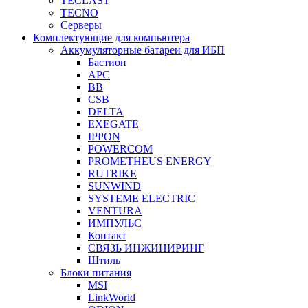
TECLAST
TECNO
Серверы
Комплектующие для компьютера
Аккумуляторные батареи для ИБП
Бастион
APC
BB
CSB
DELTA
EXEGATE
IPPON
POWERCOM
PROMETHEUS ENERGY
RUTRIKE
SUNWIND
SYSTEME ELECTRIC
VENTURA
ИМПУЛЬС
Контакт
СВЯЗЬ ИНЖИНИРИНГ
Штиль
Блоки питания
MSI
LinkWorld