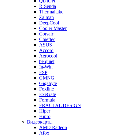
QDION
R-Senda
Thermaltake
Zalman
DeepCool
Cooler Master
Corsair
Chieftec
ASUS
Accord
Aerocool
be quiet
In-Win
FSP
GMNG
Gigabyte
Foxline
ExeGate
Formula
FRACTAL DESIGN
Hiper
Hipro
Видеокарты
AMD Radeon
Afox