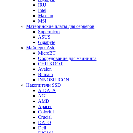
IRU
Intel
Maxsun
MSI
Материнские платы для серверов
Supermicro
ASUS
Gigabyte
Майнеры Asic
MicroBT
Оборудование для майнинга
CHILKOOT
Avalon
Bitmain
INNOSILICON
Накопители SSD
A-DATA
AGI
AMD
Apacer
Colorful
Crucial
DATO
Dell