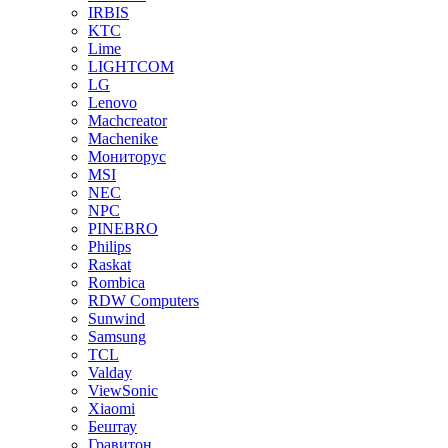
IRBIS
KTC
Lime
LIGHTCOM
LG
Lenovo
Machcreator
Machenike
Мониторус
MSI
NEC
NPC
PINEBRO
Philips
Raskat
Rombica
RDW Computers
Sunwind
Samsung
TCL
Valday
ViewSonic
Xiaomi
Бештау
Гравитон