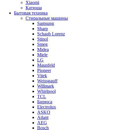
Xiaomi
Катюша
Бытовая техника
Стиральные машины
Samsung
Sharp
Schaub Lorenz
Stinol
Smeg
Midea
Miele
LG
Maunfeld
Pioneer
Vitek
Weissgauff
Willmark
Whirlpool
TCL
Бирюса
Electrolux
ASKO
Atlant
AEG
Bosch