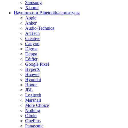
Samsung
Xiaomi
Наушники и Bluetooth-гарнитуры
Apple
Anker
Audio-Technica
A4Tech
Creative
Canyon
Digma
Deppa
Edifier
Google Pixel
HyperX
Huawei
Hyundai
Honor
JBL
Logitech
Marshall
More Choice
Nothing
Olmio
OnePlus
Panasonic