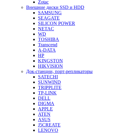
Zotac
Внешние диски SSD и HDD
SAMSUNG
SEAGATE
SILICON POWER
NETAC
WD
TOSHIBA
Transcend
A-DATA
HP
KINGSTON
HIKVISION
Док-станции, порт-репликаторы
SATECHI
SUNWIND
TRIPPLITE
TP-LINK
DELL
DIGMA
APPLE
ATEN
ASUS
J5CREATE
LENOVO