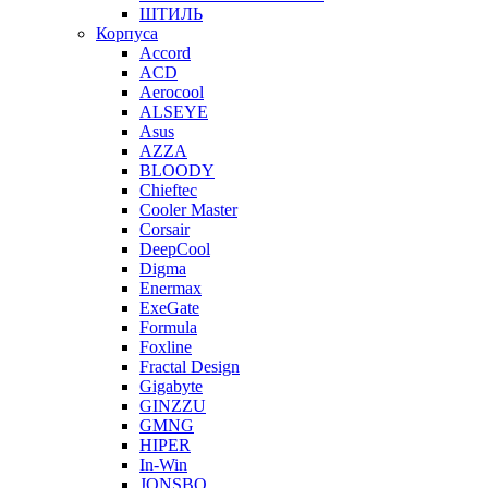
ШТИЛЬ
Корпуса
Accord
ACD
Aerocool
ALSEYE
Asus
AZZA
BLOODY
Chieftec
Cooler Master
Corsair
DeepCool
Digma
Enermax
ExeGate
Formula
Foxline
Fractal Design
Gigabyte
GINZZU
GMNG
HIPER
In-Win
JONSBO