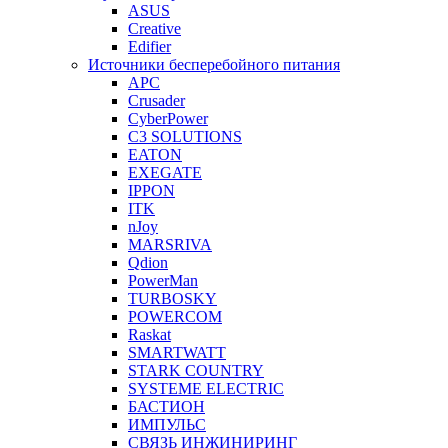
ASUS
Creative
Edifier
Источники бесперебойного питания
APC
Crusader
CyberPower
C3 SOLUTIONS
EATON
EXEGATE
IPPON
ITK
nJoy
MARSRIVA
Qdion
PowerMan
TURBOSKY
POWERCOM
Raskat
SMARTWATT
STARK COUNTRY
SYSTEME ELECTRIC
БАСТИОН
ИМПУЛЬС
СВЯЗЬ ИНЖИНИРИНГ