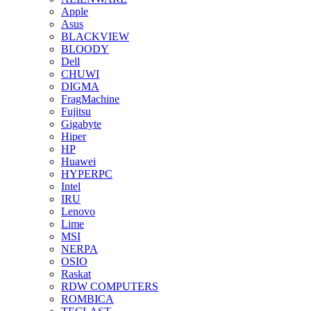
Apple
Asus
BLACKVIEW
BLOODY
Dell
CHUWI
DIGMA
FragMachine
Fujitsu
Gigabyte
Hiper
HP
Huawei
HYPERPC
Intel
IRU
Lenovo
Lime
MSI
NERPA
OSIO
Raskat
RDW COMPUTERS
ROMBICA