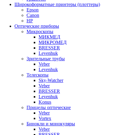
Широкоформатные принтеры (плоттеры)
Epson
Canon
HP
Оптические приборы
Микроскопы
МИКМЕД
МИКРОМЕД
BRESSER
Levenhuk
Зрительные трубы
Veber
Levenhuk
Телескопы
Sky-Watcher
Veber
BRESSER
Levenhuk
Konus
Прицелы оптические
Veber
Vortex
Бинокли и монокуляры
Veber
BRESSER