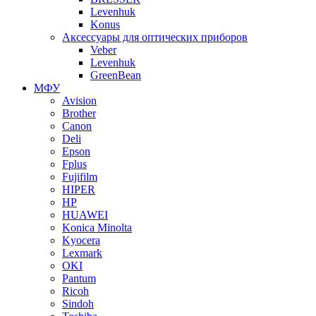
Levenhuk
Konus
Аксессуары для оптических приборов
Veber
Levenhuk
GreenBean
МФУ
Avision
Brother
Canon
Deli
Epson
Fplus
Fujifilm
HIPER
HP
HUAWEI
Konica Minolta
Kyocera
Lexmark
OKI
Pantum
Ricoh
Sindoh