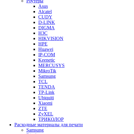
Роутеры
Asus
Alcatel
CUDY
D-LINK
DIGMA
H3C
HIKVISION
HPE
Huawei
IP-COM
Keenetic
MERCUSYS
MikroTik
Samsung
TCL
TENDA
TP-Link
Ubiquiti
Xiaomi
ZTE
ZyXEL
ТРИКОЛОР
Расходные материалы для печати
Samsung