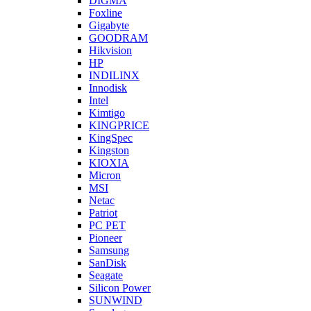
DIGMA
Foxline
Gigabyte
GOODRAM
Hikvision
HP
INDILINX
Innodisk
Intel
Kimtigo
KINGPRICE
KingSpec
Kingston
KIOXIA
Micron
MSI
Netac
Patriot
PC PET
Pioneer
Samsung
SanDisk
Seagate
Silicon Power
SUNWIND