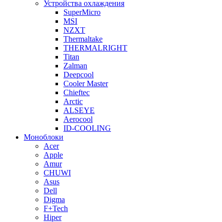
Устройства охлаждения
SuperMicro
MSI
NZXT
Thermaltake
THERMALRIGHT
Titan
Zalman
Deepcool
Cooler Master
Chieftec
Arctic
ALSEYE
Aerocool
ID-COOLING
Моноблоки
Acer
Apple
Amur
CHUWI
Asus
Dell
Digma
F+Tech
Hiper