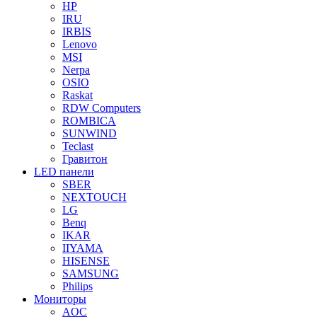
HP
IRU
IRBIS
Lenovo
MSI
Nerpa
OSIO
Raskat
RDW Computers
ROMBICA
SUNWIND
Teclast
Гравитон
LED панели
SBER
NEXTOUCH
LG
Benq
IKAR
IIYAMA
HISENSE
SAMSUNG
Philips
Мониторы
AOC