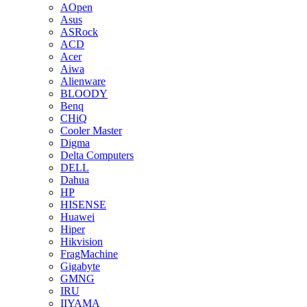
AOpen
Asus
ASRock
ACD
Acer
Aiwa
Alienware
BLOODY
Benq
CHiQ
Cooler Master
Digma
Delta Computers
DELL
Dahua
HP
HISENSE
Huawei
Hiper
Hikvision
FragMachine
Gigabyte
GMNG
IRU
IIYAMA