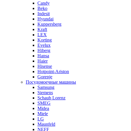
Candy
Beko
Indesit
Hyundai
Kuppersberg
Kraft
LEX
Korting
Evelux
Hiberg
Hansa
Haier
Hisense
Hotpoint-Ariston
Gorenje
Посудомоечные машины
Samsung
Siemens
Schaub Lorenz
SMEG
Midea
Miele
LG
Maunfeld
NEFF