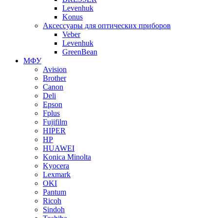
Levenhuk
Konus
Аксессуары для оптических приборов
Veber
Levenhuk
GreenBean
МФУ
Avision
Brother
Canon
Deli
Epson
Fplus
Fujifilm
HIPER
HP
HUAWEI
Konica Minolta
Kyocera
Lexmark
OKI
Pantum
Ricoh
Sindoh