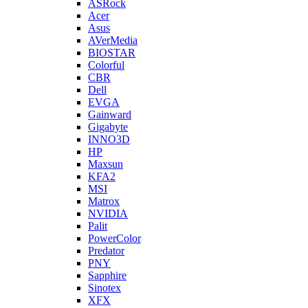
ASRock
Acer
Asus
AVerMedia
BIOSTAR
Colorful
CBR
Dell
EVGA
Gainward
Gigabyte
INNO3D
HP
Maxsun
KFA2
MSI
Matrox
NVIDIA
Palit
PowerColor
Predator
PNY
Sapphire
Sinotex
XFX