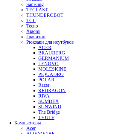
Samsung
TECLAST
THUNDEROBOT
TCL
Tecno
Xiaomi
Гравитон
Рюкзаки для ноутбуков
ACER
BRAUBERG
GERMANIUM
LENOVO
MOLESKINE
PIQUADRO
POLAR
Razer
REDRAGON
RIVA
SUMDEX
SUNWIND
The Bridge
THULE
Компьютеры
Acer
ALIENWARE