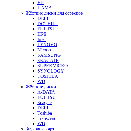
HP
HAMA
Жёсткие диски для серверов
DELL
DOTHILL
FUJITSU
HPE
Intel
LENOVO
Micron
SAMSUNG
SEAGATE
SUPERMICRO
SYNOLOGY
TOSHIBA
WD
Жёсткие диски
A-DATA
FUJITSU
Seagate
DELL
Toshiba
Transcend
WD
Звуковые карты