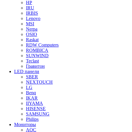
HP
IRU
IRBIS
Lenovo
MSI
Nerpa
OSIO
Raskat
RDW Computers
ROMBICA
SUNWIND
Teclast
Гравитон
LED панели
SBER
NEXTOUCH
LG
Benq
IKAR
IIYAMA
HISENSE
SAMSUNG
Philips
Мониторы
AOC