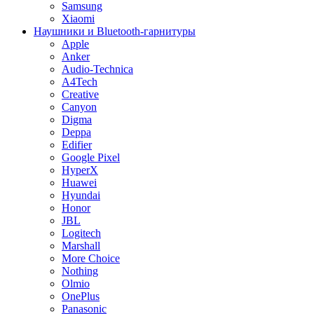
Samsung
Xiaomi
Наушники и Bluetooth-гарнитуры
Apple
Anker
Audio-Technica
A4Tech
Creative
Canyon
Digma
Deppa
Edifier
Google Pixel
HyperX
Huawei
Hyundai
Honor
JBL
Logitech
Marshall
More Choice
Nothing
Olmio
OnePlus
Panasonic