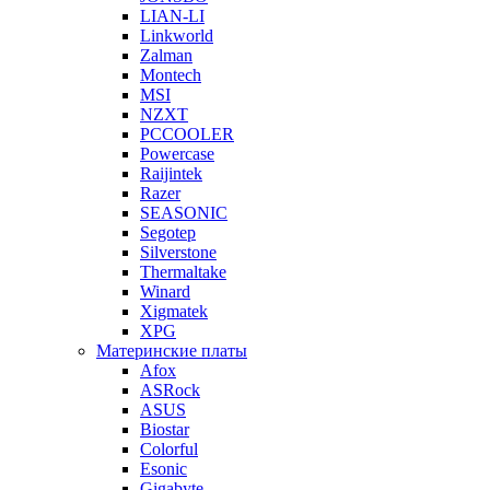
LIAN-LI
Linkworld
Zalman
Montech
MSI
NZXT
PCCOOLER
Powercase
Raijintek
Razer
SEASONIC
Segotep
Silverstone
Thermaltake
Winard
Xigmatek
XPG
Материнские платы
Afox
ASRock
ASUS
Biostar
Colorful
Esonic
Gigabyte