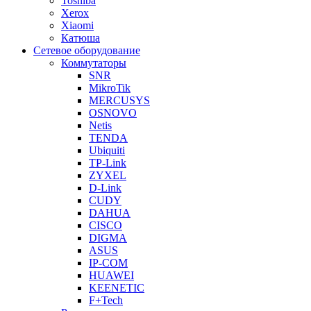
Toshiba
Xerox
Xiaomi
Катюша
Сетевое оборудование
Коммутаторы
SNR
MikroTik
MERCUSYS
OSNOVO
Netis
TENDA
Ubiquiti
TP-Link
ZYXEL
D-Link
CUDY
DAHUA
CISCO
DIGMA
ASUS
IP-COM
HUAWEI
KEENETIC
F+Tech