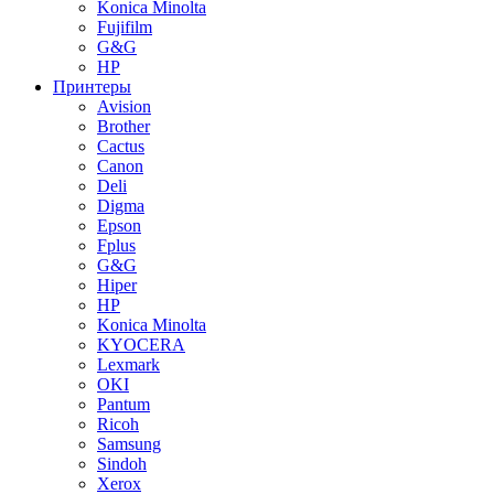
Konica Minolta
Fujifilm
G&G
HP
Принтеры
Avision
Brother
Cactus
Canon
Deli
Digma
Epson
Fplus
G&G
Hiper
HP
Konica Minolta
KYOCERA
Lexmark
OKI
Pantum
Ricoh
Samsung
Sindoh
Xerox