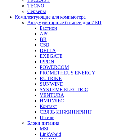
TECLAST
TECNO
Серверы
Комплектующие для компьютера
Аккумуляторные батареи для ИБП
Бастион
APC
BB
CSB
DELTA
EXEGATE
IPPON
POWERCOM
PROMETHEUS ENERGY
RUTRIKE
SUNWIND
SYSTEME ELECTRIC
VENTURA
ИМПУЛЬС
Контакт
СВЯЗЬ ИНЖИНИРИНГ
Штиль
Блоки питания
MSI
LinkWorld