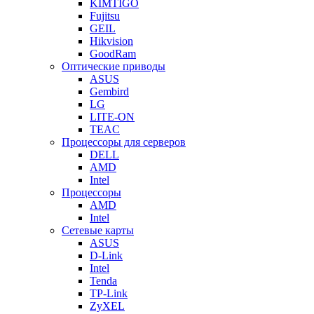
KIMTIGO
Fujitsu
GEIL
Hikvision
GoodRam
Оптические приводы
ASUS
Gembird
LG
LITE-ON
TEAC
Процессоры для серверов
DELL
AMD
Intel
Процессоры
AMD
Intel
Сетевые карты
ASUS
D-Link
Intel
Tenda
TP-Link
ZyXEL