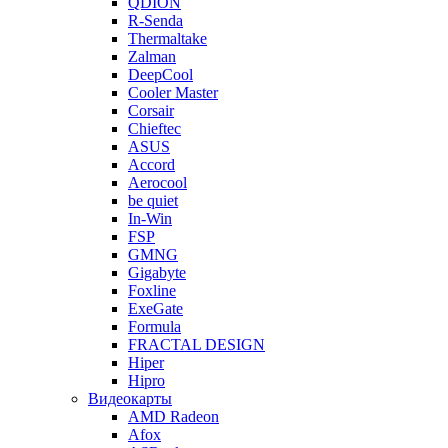
QDION
R-Senda
Thermaltake
Zalman
DeepCool
Cooler Master
Corsair
Chieftec
ASUS
Accord
Aerocool
be quiet
In-Win
FSP
GMNG
Gigabyte
Foxline
ExeGate
Formula
FRACTAL DESIGN
Hiper
Hipro
Видеокарты
AMD Radeon
Afox