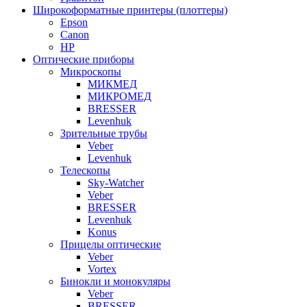
Широкоформатные принтеры (плоттеры)
Epson
Canon
HP
Оптические приборы
Микроскопы
МИКМЕД
МИКРОМЕД
BRESSER
Levenhuk
Зрительные трубы
Veber
Levenhuk
Телескопы
Sky-Watcher
Veber
BRESSER
Levenhuk
Konus
Прицелы оптические
Veber
Vortex
Бинокли и монокуляры
Veber
BRESSER