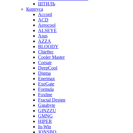
ШТИЛЬ
Корпуса
Accord
ACD
Aerocool
ALSEYE
Asus
AZZA
BLOODY
Chieftec
Cooler Master
Corsair
DeepCool
Digma
Enermax
ExeGate
Formula
Foxline
Fractal Design
Gigabyte
GINZZU
GMNG
HIPER
In-Win
JONSBO