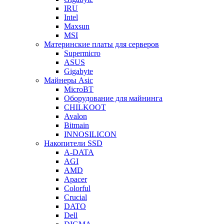
IRU
Intel
Maxsun
MSI
Материнские платы для серверов
Supermicro
ASUS
Gigabyte
Майнеры Asic
MicroBT
Оборудование для майнинга
CHILKOOT
Avalon
Bitmain
INNOSILICON
Накопители SSD
A-DATA
AGI
AMD
Apacer
Colorful
Crucial
DATO
Dell