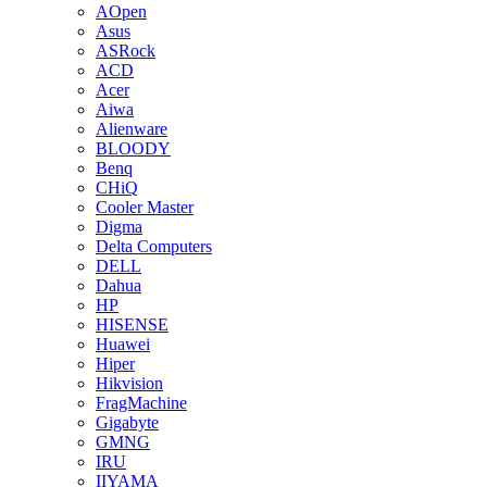
AOpen
Asus
ASRock
ACD
Acer
Aiwa
Alienware
BLOODY
Benq
CHiQ
Cooler Master
Digma
Delta Computers
DELL
Dahua
HP
HISENSE
Huawei
Hiper
Hikvision
FragMachine
Gigabyte
GMNG
IRU
IIYAMA