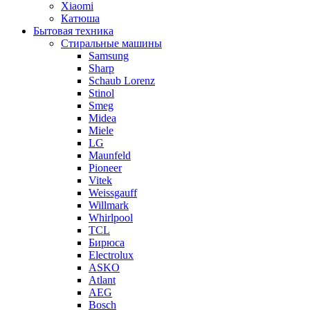
Xiaomi
Катюша
Бытовая техника
Стиральные машины
Samsung
Sharp
Schaub Lorenz
Stinol
Smeg
Midea
Miele
LG
Maunfeld
Pioneer
Vitek
Weissgauff
Willmark
Whirlpool
TCL
Бирюса
Electrolux
ASKO
Atlant
AEG
Bosch