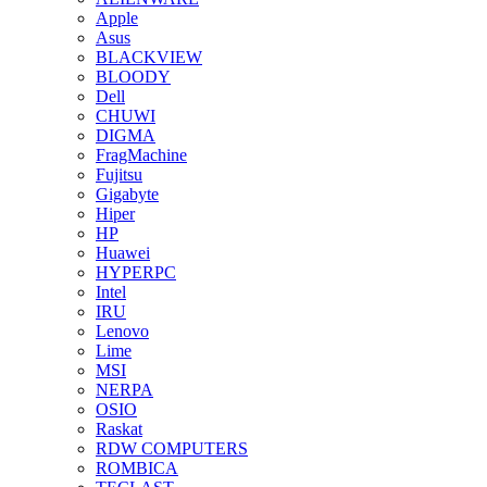
Apple
Asus
BLACKVIEW
BLOODY
Dell
CHUWI
DIGMA
FragMachine
Fujitsu
Gigabyte
Hiper
HP
Huawei
HYPERPC
Intel
IRU
Lenovo
Lime
MSI
NERPA
OSIO
Raskat
RDW COMPUTERS
ROMBICA