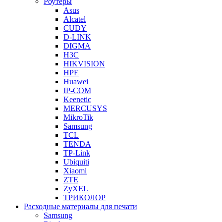
Роутеры
Asus
Alcatel
CUDY
D-LINK
DIGMA
H3C
HIKVISION
HPE
Huawei
IP-COM
Keenetic
MERCUSYS
MikroTik
Samsung
TCL
TENDA
TP-Link
Ubiquiti
Xiaomi
ZTE
ZyXEL
ТРИКОЛОР
Расходные материалы для печати
Samsung