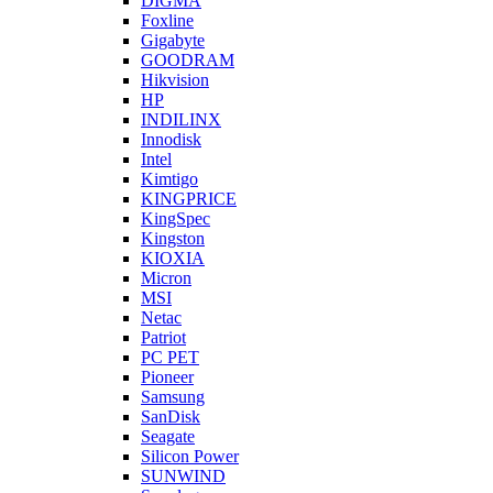
DIGMA
Foxline
Gigabyte
GOODRAM
Hikvision
HP
INDILINX
Innodisk
Intel
Kimtigo
KINGPRICE
KingSpec
Kingston
KIOXIA
Micron
MSI
Netac
Patriot
PC PET
Pioneer
Samsung
SanDisk
Seagate
Silicon Power
SUNWIND