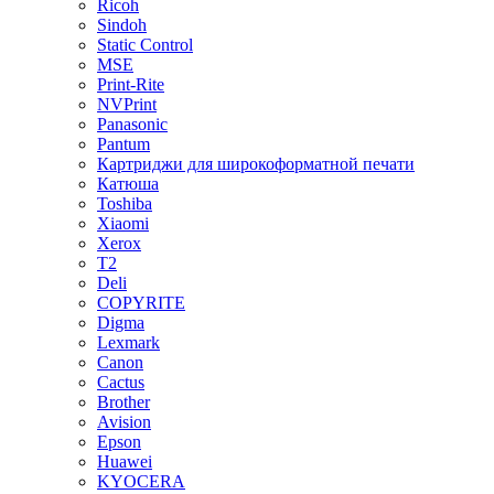
Ricoh
Sindoh
Static Control
MSE
Print-Rite
NVPrint
Panasonic
Pantum
Картриджи для широкоформатной печати
Катюша
Toshiba
Xiaomi
Xerox
T2
Deli
COPYRITE
Digma
Lexmark
Canon
Cactus
Brother
Avision
Epson
Huawei
KYOCERA