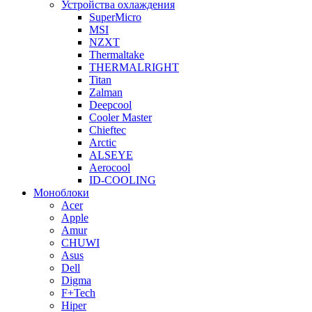
Устройства охлаждения
SuperMicro
MSI
NZXT
Thermaltake
THERMALRIGHT
Titan
Zalman
Deepcool
Cooler Master
Chieftec
Arctic
ALSEYE
Aerocool
ID-COOLING
Моноблоки
Acer
Apple
Amur
CHUWI
Asus
Dell
Digma
F+Tech
Hiper