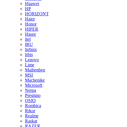
Huawei
HP
HORIZONT
Haier
Honor
HIPER
Hasee
Itel
IRU
Infinix
Irbis
Lenovo
Lime
Maibenben
MSI
Machenike
Microsoft
Nerpa
Prestigio
OSIO
Rombica
Rikor
Realme
Raskat
RAZER