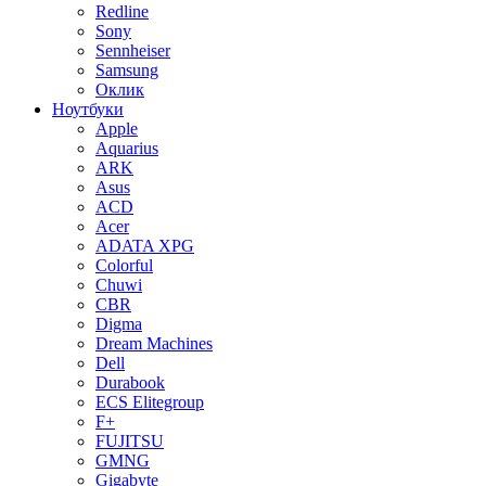
Redline
Sony
Sennheiser
Samsung
Оклик
Ноутбуки
Apple
Aquarius
ARK
Asus
ACD
Acer
ADATA XPG
Colorful
Chuwi
CBR
Digma
Dream Machines
Dell
Durabook
ECS Elitegroup
F+
FUJITSU
GMNG
Gigabyte