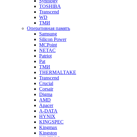
Synology
TOSHIBA
Transcend
WD
ТМИ
Оперативная память
Samsung
Silicon Power
MCPoint
NETAC
Patriot
Pat
ТМИ
THERMALTAKE
Transcend
Crucial
Corsair
Digma
AMD
Apacer
A-DATA
HYNIX
KINGSPEC
Kingmax
Kingston