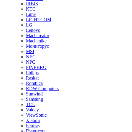
IRBIS
KTC
Lime
LIGHTCOM
LG
Lenovo
Machcreator
Machenike
Мониторус
MSI
NEC
NPC
PINEBRO
Philips
Raskat
Rombica
RDW Computers
Sunwind
Samsung
TCL
Valday
ViewSonic
Xiaomi
Бештау
Гравитон