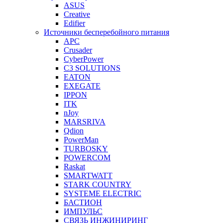
ASUS
Creative
Edifier
Источники бесперебойного питания
APC
Crusader
CyberPower
C3 SOLUTIONS
EATON
EXEGATE
IPPON
ITK
nJoy
MARSRIVA
Qdion
PowerMan
TURBOSKY
POWERCOM
Raskat
SMARTWATT
STARK COUNTRY
SYSTEME ELECTRIC
БАСТИОН
ИМПУЛЬС
СВЯЗЬ ИНЖИНИРИНГ