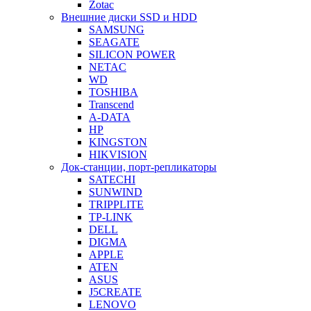
Zotac
Внешние диски SSD и HDD
SAMSUNG
SEAGATE
SILICON POWER
NETAC
WD
TOSHIBA
Transcend
A-DATA
HP
KINGSTON
HIKVISION
Док-станции, порт-репликаторы
SATECHI
SUNWIND
TRIPPLITE
TP-LINK
DELL
DIGMA
APPLE
ATEN
ASUS
J5CREATE
LENOVO