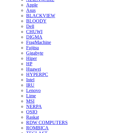
Apple
Asus
BLACKVIEW
BLOODY
Dell
CHUWI
DIGMA
FragMachine
Fujitsu
Gigabyte
Hiper
HP
Huawei
HYPERPC
Intel
IRU
Lenovo
Lime
MSI
NERPA
OSIO
Raskat
RDW COMPUTERS
ROMBICA