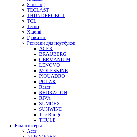
Samsung
TECLAST
THUNDEROBOT
TCL
Tecno
Xiaomi
Гравитон
Рюкзаки для ноутбуков
ACER
BRAUBERG
GERMANIUM
LENOVO
MOLESKINE
PIQUADRO
POLAR
Razer
REDRAGON
RIVA
SUMDEX
SUNWIND
The Bridge
THULE
Компьютеры
Acer
ALIENWARE