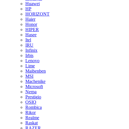
Huawei
HP
HORIZONT
Haier
Honor
HIPER
Hasee
Itel
IRU
Infinix
Irbis
Lenovo
Lime
Maibenben
MSI
Machenike
Microsoft
Nerpa
Prestigio
OSIO
Rombica
Rikor
Realme
Raskat
RAZER