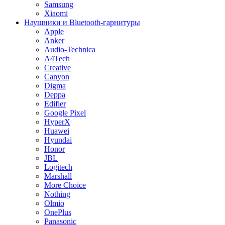
Samsung
Xiaomi
Наушники и Bluetooth-гарнитуры
Apple
Anker
Audio-Technica
A4Tech
Creative
Canyon
Digma
Deppa
Edifier
Google Pixel
HyperX
Huawei
Hyundai
Honor
JBL
Logitech
Marshall
More Choice
Nothing
Olmio
OnePlus
Panasonic