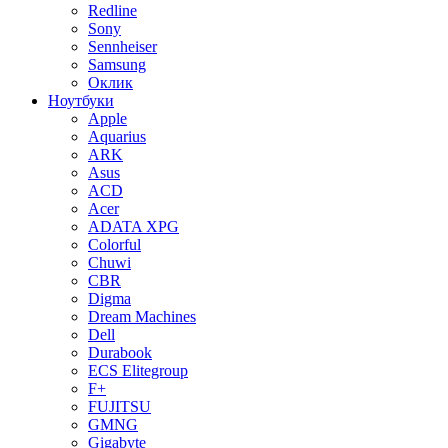
Redline
Sony
Sennheiser
Samsung
Оклик
Ноутбуки
Apple
Aquarius
ARK
Asus
ACD
Acer
ADATA XPG
Colorful
Chuwi
CBR
Digma
Dream Machines
Dell
Durabook
ECS Elitegroup
F+
FUJITSU
GMNG
Gigabyte