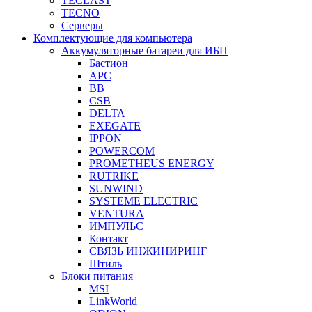
TECLAST
TECNO
Серверы
Комплектующие для компьютера
Аккумуляторные батареи для ИБП
Бастион
APC
BB
CSB
DELTA
EXEGATE
IPPON
POWERCOM
PROMETHEUS ENERGY
RUTRIKE
SUNWIND
SYSTEME ELECTRIC
VENTURA
ИМПУЛЬС
Контакт
СВЯЗЬ ИНЖИНИРИНГ
Штиль
Блоки питания
MSI
LinkWorld