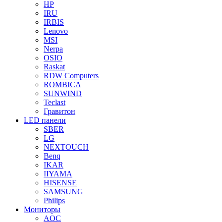
HP
IRU
IRBIS
Lenovo
MSI
Nerpa
OSIO
Raskat
RDW Computers
ROMBICA
SUNWIND
Teclast
Гравитон
LED панели
SBER
LG
NEXTOUCH
Benq
IKAR
IIYAMA
HISENSE
SAMSUNG
Philips
Мониторы
AOC