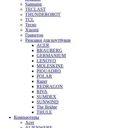
Samsung
TECLAST
THUNDEROBOT
TCL
Tecno
Xiaomi
Гравитон
Рюкзаки для ноутбуков
ACER
BRAUBERG
GERMANIUM
LENOVO
MOLESKINE
PIQUADRO
POLAR
Razer
REDRAGON
RIVA
SUMDEX
SUNWIND
The Bridge
THULE
Компьютеры
Acer
ALIENWARE