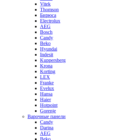
Vitek
Thomson
Бирюса
Electrolux
AEG
Bosch
Candy
Beko
Hyundai
Indesit
Kuppersberg
Krona
Korting
LEX
Franke
Evelux
Hansa
Haier
Hotpoint
Gorenje
Варочные панели
Candy
Darina
AEG
Beko