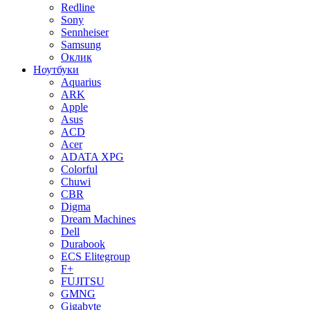
Redline
Sony
Sennheiser
Samsung
Оклик
Ноутбуки
Aquarius
ARK
Apple
Asus
ACD
Acer
ADATA XPG
Colorful
Chuwi
CBR
Digma
Dream Machines
Dell
Durabook
ECS Elitegroup
F+
FUJITSU
GMNG
Gigabyte