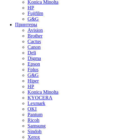
Konica Minolta
HP
Fujifilm
G&G
Принтеры
Avision
Brother
Cactus
Canon
Deli
Digma
Epson
Fplus
G&G
Hiper
HP
Konica Minolta
KYOCERA
Lexmark
OKI
Pantum
Ricoh
Samsung
Sindoh
Xerox