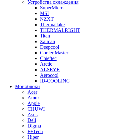
Устройства охлаждения
SuperMicro
MSI
NZXT
Thermaltake
THERMALRIGHT
Titan
Zalman
Deepcool
Cooler Master
Chieftec
Arctic
ALSEYE
Aerocool
ID-COOLING
Моноблоки
Acer
Amur
Apple
CHUWI
Asus
Dell
Digma
F+Tech
Hiper