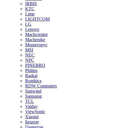
IRBIS
KTC
Lime
LIGHTCOM
LG
Lenovo
Machcreator
Machenike
Мониторус
MSI
NEC
NPC
PINEBRO
Philips
Raskat
Rombica
RDW Computers
Sunwind
Samsung
TCL
Valday
ViewSonic
Xiaomi
Бештау
Гравитон