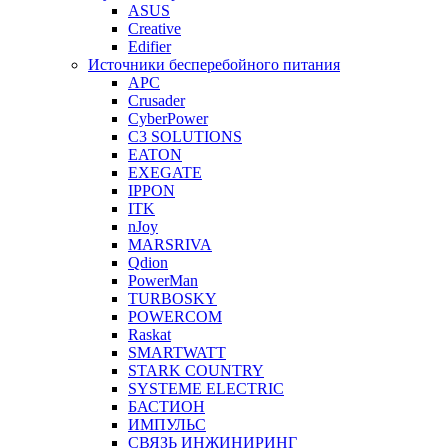
ASUS
Creative
Edifier
Источники бесперебойного питания
APC
Crusader
CyberPower
C3 SOLUTIONS
EATON
EXEGATE
IPPON
ITK
nJoy
MARSRIVA
Qdion
PowerMan
TURBOSKY
POWERCOM
Raskat
SMARTWATT
STARK COUNTRY
SYSTEME ELECTRIC
БАСТИОН
ИМПУЛЬС
СВЯЗЬ ИНЖИНИРИНГ