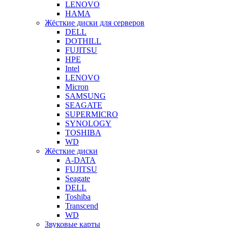
LENOVO
HAMA
Жёсткие диски для серверов
DELL
DOTHILL
FUJITSU
HPE
Intel
LENOVO
Micron
SAMSUNG
SEAGATE
SUPERMICRO
SYNOLOGY
TOSHIBA
WD
Жёсткие диски
A-DATA
FUJITSU
Seagate
DELL
Toshiba
Transcend
WD
Звуковые карты