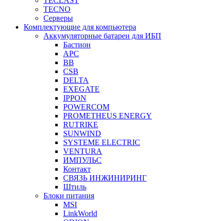
TECLAST
TECNO
Серверы
Комплектующие для компьютера
Аккумуляторные батареи для ИБП
Бастион
APC
BB
CSB
DELTA
EXEGATE
IPPON
POWERCOM
PROMETHEUS ENERGY
RUTRIKE
SUNWIND
SYSTEME ELECTRIC
VENTURA
ИМПУЛЬС
Контакт
СВЯЗЬ ИНЖИНИРИНГ
Штиль
Блоки питания
MSI
LinkWorld