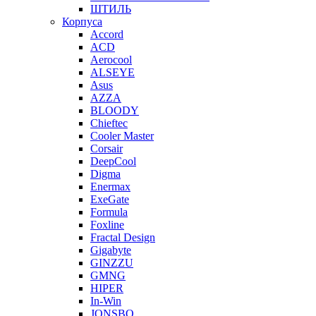
ШТИЛЬ
Корпуса
Accord
ACD
Aerocool
ALSEYE
Asus
AZZA
BLOODY
Chieftec
Cooler Master
Corsair
DeepCool
Digma
Enermax
ExeGate
Formula
Foxline
Fractal Design
Gigabyte
GINZZU
GMNG
HIPER
In-Win
JONSBO