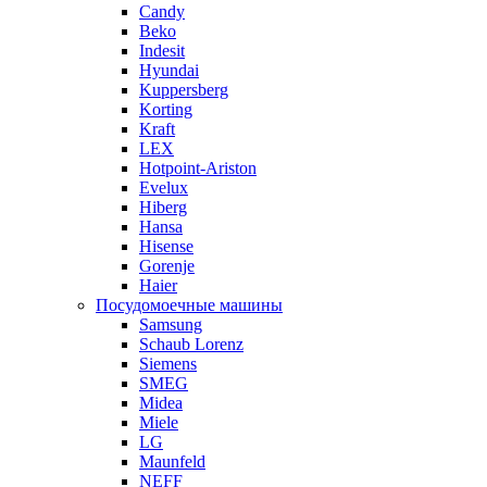
Candy
Beko
Indesit
Hyundai
Kuppersberg
Korting
Kraft
LEX
Hotpoint-Ariston
Evelux
Hiberg
Hansa
Hisense
Gorenje
Haier
Посудомоечные машины
Samsung
Schaub Lorenz
Siemens
SMEG
Midea
Miele
LG
Maunfeld
NEFF