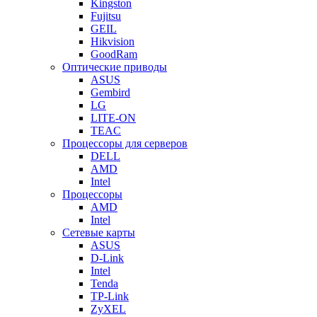
Kingston
Fujitsu
GEIL
Hikvision
GoodRam
Оптические приводы
ASUS
Gembird
LG
LITE-ON
TEAC
Процессоры для серверов
DELL
AMD
Intel
Процессоры
AMD
Intel
Сетевые карты
ASUS
D-Link
Intel
Tenda
TP-Link
ZyXEL