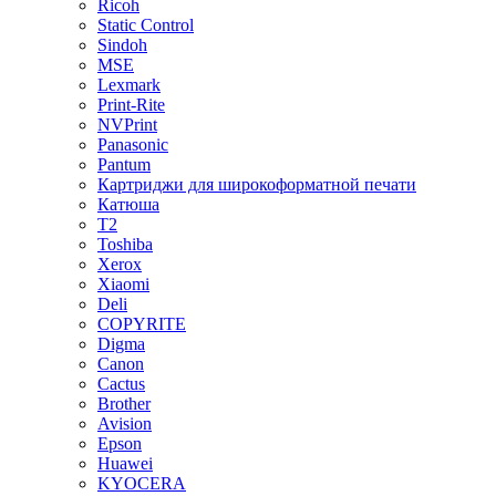
Ricoh
Static Control
Sindoh
MSE
Lexmark
Print-Rite
NVPrint
Panasonic
Pantum
Картриджи для широкоформатной печати
Катюша
T2
Toshiba
Xerox
Xiaomi
Deli
COPYRITE
Digma
Canon
Cactus
Brother
Avision
Epson
Huawei
KYOCERA