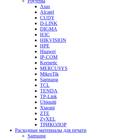
Роутеры
Asus
Alcatel
CUDY
D-LINK
DIGMA
H3C
HIKVISION
HPE
Huawei
IP-COM
Keenetic
MERCUSYS
MikroTik
Samsung
TCL
TENDA
TP-Link
Ubiquiti
Xiaomi
ZTE
ZyXEL
ТРИКОЛОР
Расходные материалы для печати
Samsung