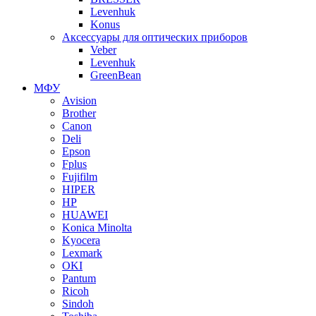
Levenhuk
Konus
Аксессуары для оптических приборов
Veber
Levenhuk
GreenBean
МФУ
Avision
Brother
Canon
Deli
Epson
Fplus
Fujifilm
HIPER
HP
HUAWEI
Konica Minolta
Kyocera
Lexmark
OKI
Pantum
Ricoh
Sindoh