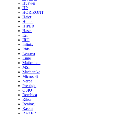
Huawei
HP
HORIZONT
Haier
Honor
HIPER
Hasee
Itel
IRU
Infinix
Irbis
Lenovo
Lime
Maibenben
MSI
Machenike
Microsoft
Nerpa
Prestigio
OSIO
Rombica
Rikor
Realme
Raskat
RAZER