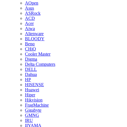
AOpen
Asus
ASRock
ACD
Acer
Aiwa
Alienware
BLOODY
Benq
CHiQ
Cooler Master
Digma
Delta Computers
DELL
Dahua
HP
HISENSE
Huawei
Hiper
Hikvision
FragMachine
Gigabyte
GMNG
IRU
IIYAMA