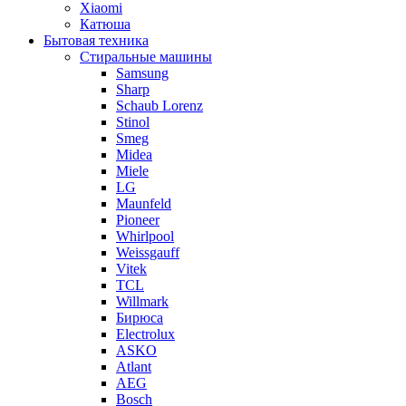
Xiaomi
Катюша
Бытовая техника
Стиральные машины
Samsung
Sharp
Schaub Lorenz
Stinol
Smeg
Midea
Miele
LG
Maunfeld
Pioneer
Whirlpool
Weissgauff
Vitek
TCL
Willmark
Бирюса
Electrolux
ASKO
Atlant
AEG
Bosch