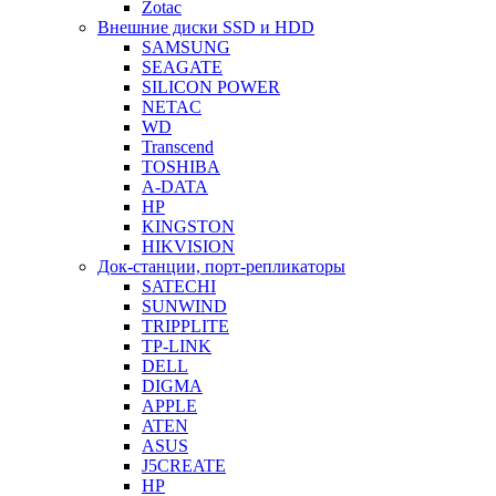
Zotac
Внешние диски SSD и HDD
SAMSUNG
SEAGATE
SILICON POWER
NETAC
WD
Transcend
TOSHIBA
A-DATA
HP
KINGSTON
HIKVISION
Док-станции, порт-репликаторы
SATECHI
SUNWIND
TRIPPLITE
TP-LINK
DELL
DIGMA
APPLE
ATEN
ASUS
J5CREATE
HP