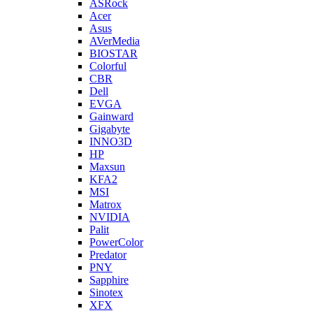
ASRock
Acer
Asus
AVerMedia
BIOSTAR
Colorful
CBR
Dell
EVGA
Gainward
Gigabyte
INNO3D
HP
Maxsun
KFA2
MSI
Matrox
NVIDIA
Palit
PowerColor
Predator
PNY
Sapphire
Sinotex
XFX