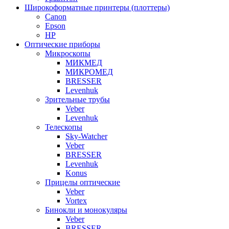
Широкоформатные принтеры (плоттеры)
Canon
Epson
HP
Оптические приборы
Микроскопы
МИКМЕД
МИКРОМЕД
BRESSER
Levenhuk
Зрительные трубы
Veber
Levenhuk
Телескопы
Sky-Watcher
Veber
BRESSER
Levenhuk
Konus
Прицелы оптические
Veber
Vortex
Бинокли и монокуляры
Veber
BRESSER