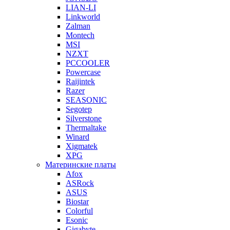
LIAN-LI
Linkworld
Zalman
Montech
MSI
NZXT
PCCOOLER
Powercase
Raijintek
Razer
SEASONIC
Segotep
Silverstone
Thermaltake
Winard
Xigmatek
XPG
Материнские платы
Afox
ASRock
ASUS
Biostar
Colorful
Esonic
Gigabyte