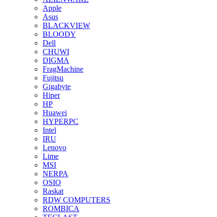
Apple
Asus
BLACKVIEW
BLOODY
Dell
CHUWI
DIGMA
FragMachine
Fujitsu
Gigabyte
Hiper
HP
Huawei
HYPERPC
Intel
IRU
Lenovo
Lime
MSI
NERPA
OSIO
Raskat
RDW COMPUTERS
ROMBICA