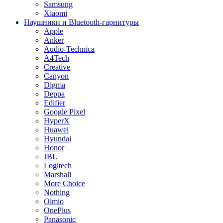
Samsung
Xiaomi
Наушники и Bluetooth-гарнитуры
Apple
Anker
Audio-Technica
A4Tech
Creative
Canyon
Digma
Deppa
Edifier
Google Pixel
HyperX
Huawei
Hyundai
Honor
JBL
Logitech
Marshall
More Choice
Nothing
Olmio
OnePlus
Panasonic