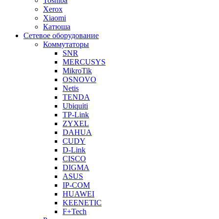
Toshiba
Xerox
Xiaomi
Катюша
Сетевое оборудование
Коммутаторы
SNR
MERCUSYS
MikroTik
OSNOVO
Netis
TENDA
Ubiquiti
TP-Link
ZYXEL
DAHUA
CUDY
D-Link
CISCO
DIGMA
ASUS
IP-COM
HUAWEI
KEENETIC
F+Tech