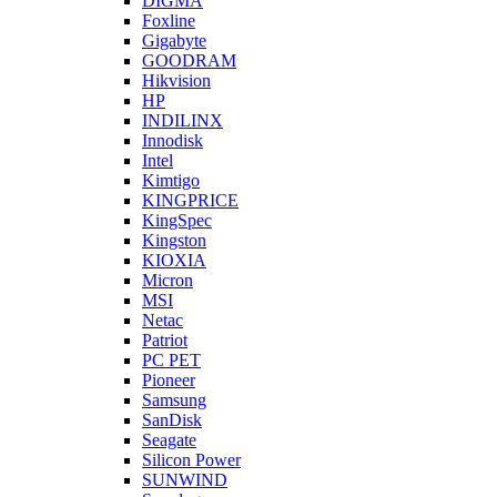
DIGMA
Foxline
Gigabyte
GOODRAM
Hikvision
HP
INDILINX
Innodisk
Intel
Kimtigo
KINGPRICE
KingSpec
Kingston
KIOXIA
Micron
MSI
Netac
Patriot
PC PET
Pioneer
Samsung
SanDisk
Seagate
Silicon Power
SUNWIND