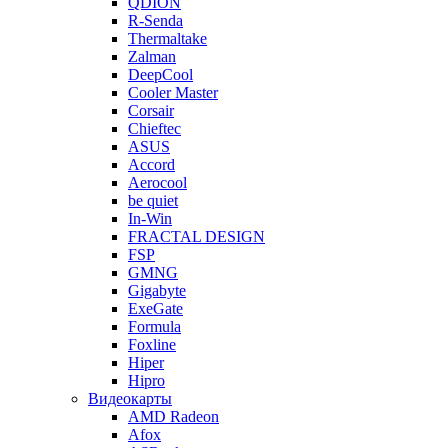
QDION
R-Senda
Thermaltake
Zalman
DeepCool
Cooler Master
Corsair
Chieftec
ASUS
Accord
Aerocool
be quiet
In-Win
FRACTAL DESIGN
FSP
GMNG
Gigabyte
ExeGate
Formula
Foxline
Hiper
Hipro
Видеокарты
AMD Radeon
Afox