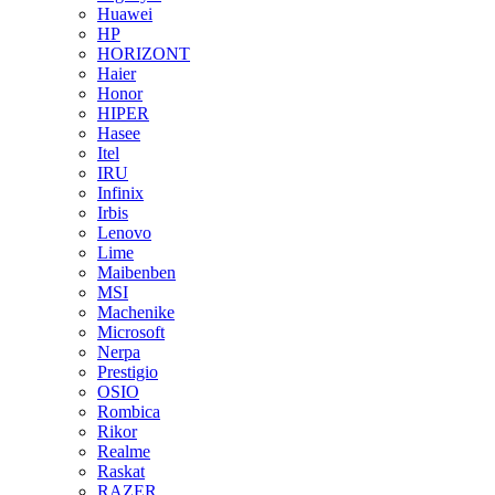
Huawei
HP
HORIZONT
Haier
Honor
HIPER
Hasee
Itel
IRU
Infinix
Irbis
Lenovo
Lime
Maibenben
MSI
Machenike
Microsoft
Nerpa
Prestigio
OSIO
Rombica
Rikor
Realme
Raskat
RAZER