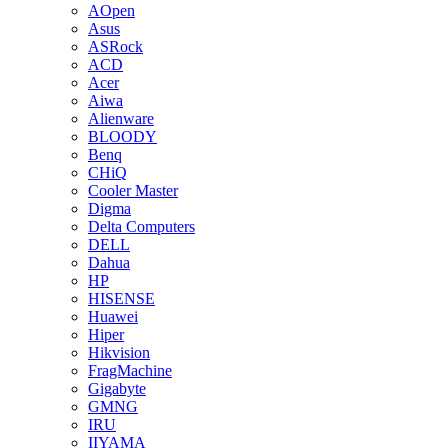
AOpen
Asus
ASRock
ACD
Acer
Aiwa
Alienware
BLOODY
Benq
CHiQ
Cooler Master
Digma
Delta Computers
DELL
Dahua
HP
HISENSE
Huawei
Hiper
Hikvision
FragMachine
Gigabyte
GMNG
IRU
IIYAMA