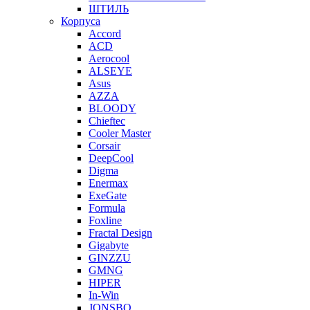
ШТИЛЬ
Корпуса
Accord
ACD
Aerocool
ALSEYE
Asus
AZZA
BLOODY
Chieftec
Cooler Master
Corsair
DeepCool
Digma
Enermax
ExeGate
Formula
Foxline
Fractal Design
Gigabyte
GINZZU
GMNG
HIPER
In-Win
JONSBO