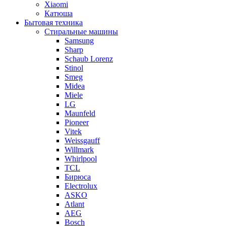
Xiaomi
Катюша
Бытовая техника
Стиральные машины
Samsung
Sharp
Schaub Lorenz
Stinol
Smeg
Midea
Miele
LG
Maunfeld
Pioneer
Vitek
Weissgauff
Willmark
Whirlpool
TCL
Бирюса
Electrolux
ASKO
Atlant
AEG
Bosch