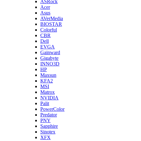
ASRock
Acer
Asus
AVerMedia
BIOSTAR
Colorful
CBR
Dell
EVGA
Gainward
Gigabyte
INNO3D
HP
Maxsun
KFA2
MSI
Matrox
NVIDIA
Palit
PowerColor
Predator
PNY
Sapphire
Sinotex
XFX