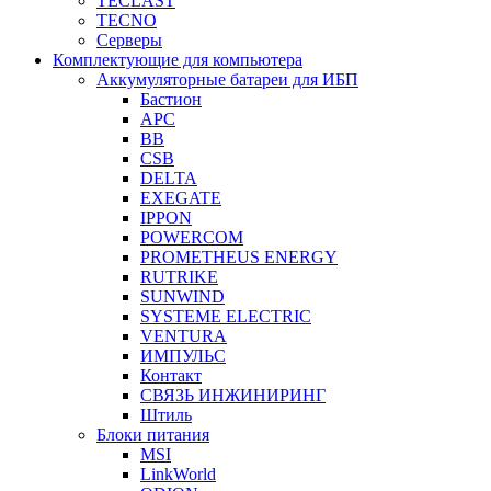
TECLAST
TECNO
Серверы
Комплектующие для компьютера
Аккумуляторные батареи для ИБП
Бастион
APC
BB
CSB
DELTA
EXEGATE
IPPON
POWERCOM
PROMETHEUS ENERGY
RUTRIKE
SUNWIND
SYSTEME ELECTRIC
VENTURA
ИМПУЛЬС
Контакт
СВЯЗЬ ИНЖИНИРИНГ
Штиль
Блоки питания
MSI
LinkWorld