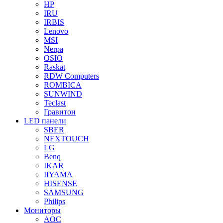
HP
IRU
IRBIS
Lenovo
MSI
Nerpa
OSIO
Raskat
RDW Computers
ROMBICA
SUNWIND
Teclast
Гравитон
LED панели
SBER
NEXTOUCH
LG
Benq
IKAR
IIYAMA
HISENSE
SAMSUNG
Philips
Мониторы
AOC