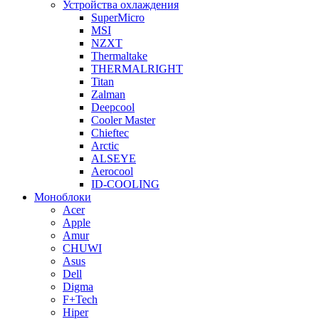
Устройства охлаждения
SuperMicro
MSI
NZXT
Thermaltake
THERMALRIGHT
Titan
Zalman
Deepcool
Cooler Master
Chieftec
Arctic
ALSEYE
Aerocool
ID-COOLING
Моноблоки
Acer
Apple
Amur
CHUWI
Asus
Dell
Digma
F+Tech
Hiper