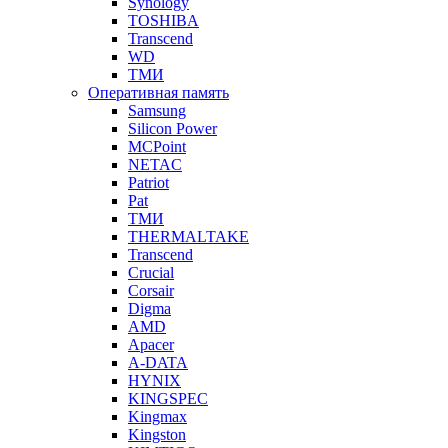
Synology
TOSHIBA
Transcend
WD
ТМИ
Оперативная память
Samsung
Silicon Power
MCPoint
NETAC
Patriot
Pat
ТМИ
THERMALTAKE
Transcend
Crucial
Corsair
Digma
AMD
Apacer
A-DATA
HYNIX
KINGSPEC
Kingmax
Kingston