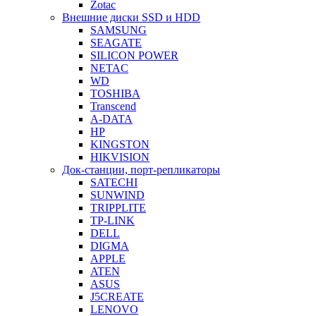
Zotac
Внешние диски SSD и HDD
SAMSUNG
SEAGATE
SILICON POWER
NETAC
WD
TOSHIBA
Transcend
A-DATA
HP
KINGSTON
HIKVISION
Док-станции, порт-репликаторы
SATECHI
SUNWIND
TRIPPLITE
TP-LINK
DELL
DIGMA
APPLE
ATEN
ASUS
J5CREATE
LENOVO