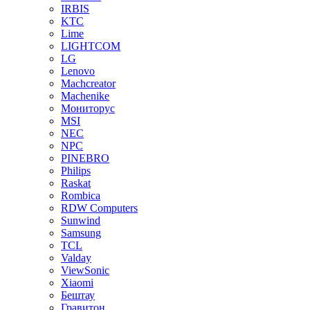
IRBIS
KTC
Lime
LIGHTCOM
LG
Lenovo
Machcreator
Machenike
Мониторус
MSI
NEC
NPC
PINEBRO
Philips
Raskat
Rombica
RDW Computers
Sunwind
Samsung
TCL
Valday
ViewSonic
Xiaomi
Бештау
Гравитон