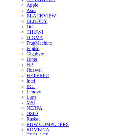
Apple
Asus
BLACKVIEW
BLOODY
Dell
CHUWI
DIGMA
FragMachine
Fujitsu
Gigabyte
Hiper
HP
Huawei
HYPERPC
Intel
IRU
Lenovo
Lime
MSI
NERPA
OSIO
Raskat
RDW COMPUTERS
ROMBICA