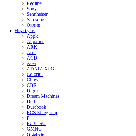
Redline
Sony
Sennheiser
Samsung
Оклик
Ноутбуки
Apple
Aquarius
ARK
Asus
ACD
Acer
ADATA XPG
Colorful
Chuwi
CBR
Digma
Dream Machines
Dell
Durabook
ECS Elitegroup
F+
FUJITSU
GMNG
Gigabyte