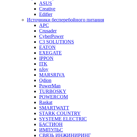
ASUS
Creative
Edifier
Источники бесперебойного питания
APC
Crusader
CyberPower
C3 SOLUTIONS
EATON
EXEGATE
IPPON
ITK
nJoy
MARSRIVA
Qdion
PowerMan
TURBOSKY
POWERCOM
Raskat
SMARTWATT
STARK COUNTRY
SYSTEME ELECTRIC
БАСТИОН
ИМПУЛЬС
СВЯЗЬ ИНЖИНИРИНГ