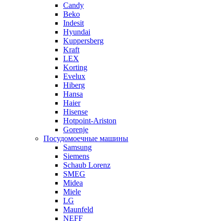
Candy
Beko
Indesit
Hyundai
Kuppersberg
Kraft
LEX
Korting
Evelux
Hiberg
Hansa
Haier
Hisense
Hotpoint-Ariston
Gorenje
Посудомоечные машины
Samsung
Siemens
Schaub Lorenz
SMEG
Midea
Miele
LG
Maunfeld
NEFF