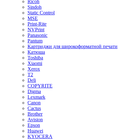
Ricoh
Sindoh
Static Control
MSE
Print-Rite
NVPrint
Panasonic
Pantum
Картриджи для широкоформатной печати
Катюша
Toshiba
Xiaomi
Xerox
T2
Deli
COPYRITE
Digma
Lexmark
Canon
Cactus
Brother
Avision
Epson
Huawei
KYOCERA