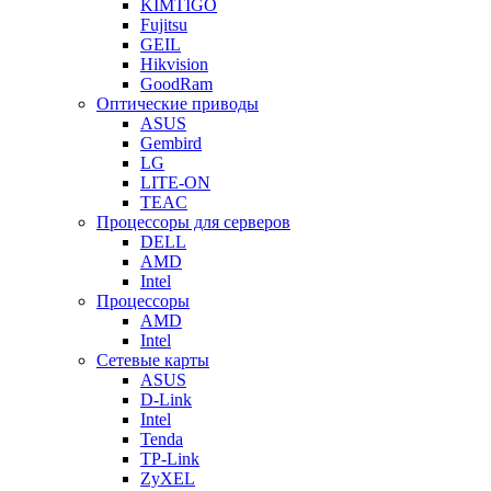
KIMTIGO
Fujitsu
GEIL
Hikvision
GoodRam
Оптические приводы
ASUS
Gembird
LG
LITE-ON
TEAC
Процессоры для серверов
DELL
AMD
Intel
Процессоры
AMD
Intel
Сетевые карты
ASUS
D-Link
Intel
Tenda
TP-Link
ZyXEL