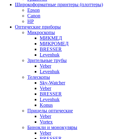
Широкоформатные принтеры (плоттеры)
Epson
Canon
HP
Оптические приборы
Микроскопы
МИКМЕД
МИКРОМЕД
BRESSER
Levenhuk
Зрительные трубы
Veber
Levenhuk
Телескопы
Sky-Watcher
Veber
BRESSER
Levenhuk
Konus
Прицелы оптические
Veber
Vortex
Бинокли и монокуляры
Veber
BRESSER