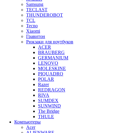
Samsung
TECLAST
THUNDEROBOT
TCL
Tecno
Xiaomi
Гравитон
Рюкзаки для ноутбуков
ACER
BRAUBERG
GERMANIUM
LENOVO
MOLESKINE
PIQUADRO
POLAR
Razer
REDRAGON
RIVA
SUMDEX
SUNWIND
The Bridge
THULE
Компьютеры
Acer
ALIENWARE