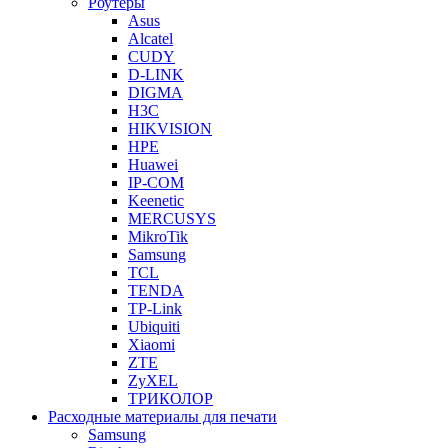
Роутеры
Asus
Alcatel
CUDY
D-LINK
DIGMA
H3C
HIKVISION
HPE
Huawei
IP-COM
Keenetic
MERCUSYS
MikroTik
Samsung
TCL
TENDA
TP-Link
Ubiquiti
Xiaomi
ZTE
ZyXEL
ТРИКОЛОР
Расходные материалы для печати
Samsung