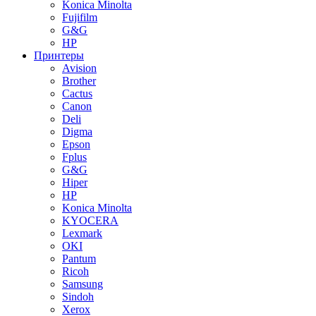
Konica Minolta
Fujifilm
G&G
HP
Принтеры
Avision
Brother
Cactus
Canon
Deli
Digma
Epson
Fplus
G&G
Hiper
HP
Konica Minolta
KYOCERA
Lexmark
OKI
Pantum
Ricoh
Samsung
Sindoh
Xerox