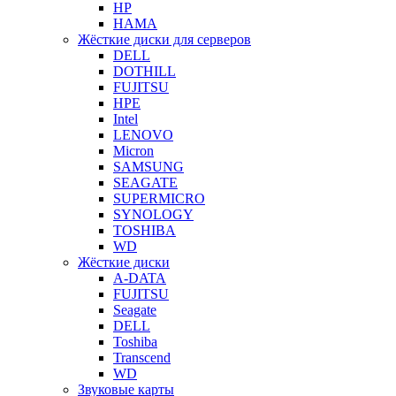
HP
HAMA
Жёсткие диски для серверов
DELL
DOTHILL
FUJITSU
HPE
Intel
LENOVO
Micron
SAMSUNG
SEAGATE
SUPERMICRO
SYNOLOGY
TOSHIBA
WD
Жёсткие диски
A-DATA
FUJITSU
Seagate
DELL
Toshiba
Transcend
WD
Звуковые карты