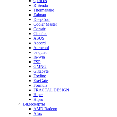
QDION
R-Senda
Thermaltake
Zalman
DeepCool
Cooler Master
Corsair
Chieftec
ASUS
Accord
Aerocool
be quiet
In-Win
FSP
GMNG
Gigabyte
Foxline
ExeGate
Formula
FRACTAL DESIGN
Hiper
Hipro
Видеокарты
AMD Radeon
Afox