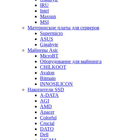
IRU
Intel
Maxsun
MSI
Материнские платы для серверов
Supermicro
ASUS
Gigabyte
Майнеры Asic
MicroBT
Оборудование для майнинга
CHILKOOT
Avalon
Bitmain
INNOSILICON
Накопители SSD
A-DATA
AGI
AMD
Apacer
Colorful
Crucial
DATO
Dell