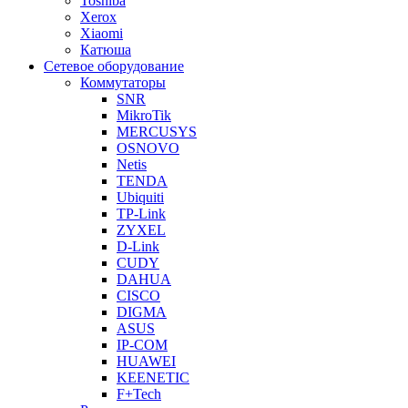
Toshiba
Xerox
Xiaomi
Катюша
Сетевое оборудование
Коммутаторы
SNR
MikroTik
MERCUSYS
OSNOVO
Netis
TENDA
Ubiquiti
TP-Link
ZYXEL
D-Link
CUDY
DAHUA
CISCO
DIGMA
ASUS
IP-COM
HUAWEI
KEENETIC
F+Tech