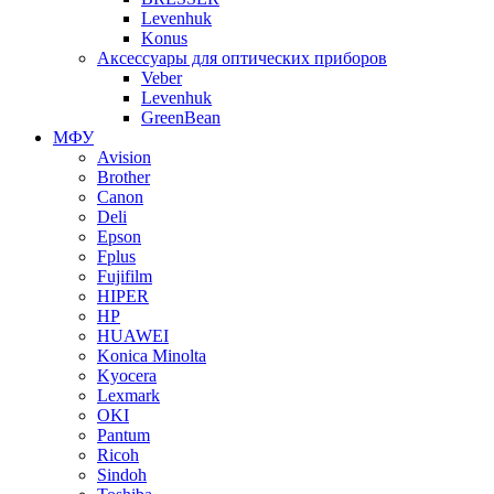
Levenhuk
Konus
Аксессуары для оптических приборов
Veber
Levenhuk
GreenBean
МФУ
Avision
Brother
Canon
Deli
Epson
Fplus
Fujifilm
HIPER
HP
HUAWEI
Konica Minolta
Kyocera
Lexmark
OKI
Pantum
Ricoh
Sindoh