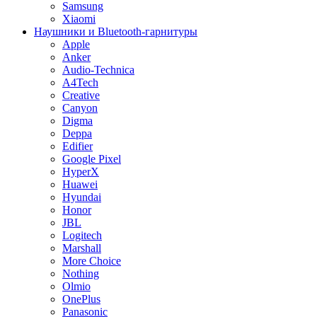
Samsung
Xiaomi
Наушники и Bluetooth-гарнитуры
Apple
Anker
Audio-Technica
A4Tech
Creative
Canyon
Digma
Deppa
Edifier
Google Pixel
HyperX
Huawei
Hyundai
Honor
JBL
Logitech
Marshall
More Choice
Nothing
Olmio
OnePlus
Panasonic