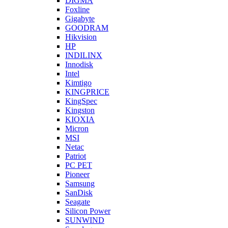
DIGMA
Foxline
Gigabyte
GOODRAM
Hikvision
HP
INDILINX
Innodisk
Intel
Kimtigo
KINGPRICE
KingSpec
Kingston
KIOXIA
Micron
MSI
Netac
Patriot
PC PET
Pioneer
Samsung
SanDisk
Seagate
Silicon Power
SUNWIND