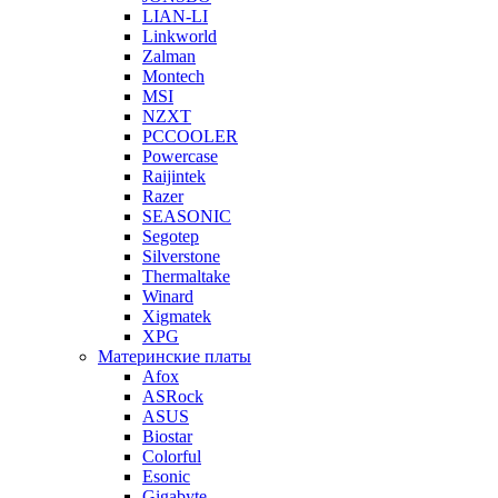
LIAN-LI
Linkworld
Zalman
Montech
MSI
NZXT
PCCOOLER
Powercase
Raijintek
Razer
SEASONIC
Segotep
Silverstone
Thermaltake
Winard
Xigmatek
XPG
Материнские платы
Afox
ASRock
ASUS
Biostar
Colorful
Esonic
Gigabyte