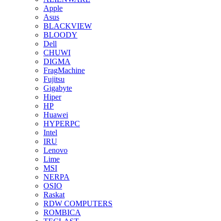
Apple
Asus
BLACKVIEW
BLOODY
Dell
CHUWI
DIGMA
FragMachine
Fujitsu
Gigabyte
Hiper
HP
Huawei
HYPERPC
Intel
IRU
Lenovo
Lime
MSI
NERPA
OSIO
Raskat
RDW COMPUTERS
ROMBICA