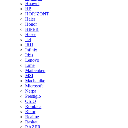
Huawei
HP
HORIZONT
Haier
Honor
HIPER
Hasee
Itel
IRU
Infinix
Irbis
Lenovo
Lime
Maibenben
MSI
Machenike
Microsoft
Nerpa
Prestigio
OSIO
Rombica
Rikor
Realme
Raskat
RAZER