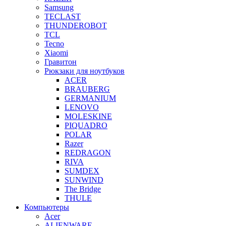
Samsung
TECLAST
THUNDEROBOT
TCL
Tecno
Xiaomi
Гравитон
Рюкзаки для ноутбуков
ACER
BRAUBERG
GERMANIUM
LENOVO
MOLESKINE
PIQUADRO
POLAR
Razer
REDRAGON
RIVA
SUMDEX
SUNWIND
The Bridge
THULE
Компьютеры
Acer
ALIENWARE