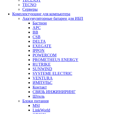
TECLAST
TECNO
Серверы
Комплектующие для компьютера
Аккумуляторные батареи для ИБП
Бастион
APC
BB
CSB
DELTA
EXEGATE
IPPON
POWERCOM
PROMETHEUS ENERGY
RUTRIKE
SUNWIND
SYSTEME ELECTRIC
VENTURA
ИМПУЛЬС
Контакт
СВЯЗЬ ИНЖИНИРИНГ
Штиль
Блоки питания
MSI
LinkWorld