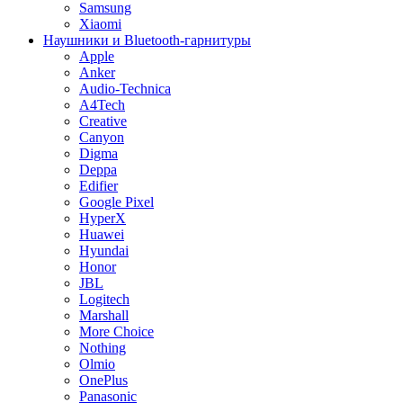
Samsung
Xiaomi
Наушники и Bluetooth-гарнитуры
Apple
Anker
Audio-Technica
A4Tech
Creative
Canyon
Digma
Deppa
Edifier
Google Pixel
HyperX
Huawei
Hyundai
Honor
JBL
Logitech
Marshall
More Choice
Nothing
Olmio
OnePlus
Panasonic