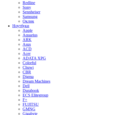
Redline
Sony
Sennheiser
Samsung
Оклик
Ноутбуки
Apple
Aquarius
ARK
Asus
ACD
Acer
ADATA XPG
Colorful
Chuwi
CBR
Digma
Dream Machines
Dell
Durabook
ECS Elitegroup
F+
FUJITSU
GMNG
Gigabyte