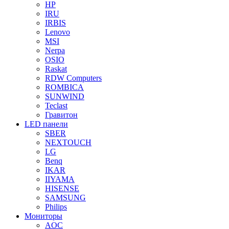
HP
IRU
IRBIS
Lenovo
MSI
Nerpa
OSIO
Raskat
RDW Computers
ROMBICA
SUNWIND
Teclast
Гравитон
LED панели
SBER
NEXTOUCH
LG
Benq
IKAR
IIYAMA
HISENSE
SAMSUNG
Philips
Мониторы
AOC