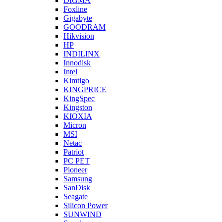
DIGMA
Foxline
Gigabyte
GOODRAM
Hikvision
HP
INDILINX
Innodisk
Intel
Kimtigo
KINGPRICE
KingSpec
Kingston
KIOXIA
Micron
MSI
Netac
Patriot
PC PET
Pioneer
Samsung
SanDisk
Seagate
Silicon Power
SUNWIND