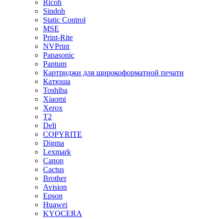
Ricoh
Sindoh
Static Control
MSE
Print-Rite
NVPrint
Panasonic
Pantum
Картриджи для широкоформатной печати
Катюша
Toshiba
Xiaomi
Xerox
T2
Deli
COPYRITE
Digma
Lexmark
Canon
Cactus
Brother
Avision
Epson
Huawei
KYOCERA