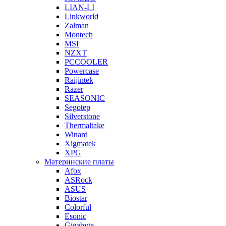
LIAN-LI
Linkworld
Zalman
Montech
MSI
NZXT
PCCOOLER
Powercase
Raijintek
Razer
SEASONIC
Segotep
Silverstone
Thermaltake
Winard
Xigmatek
XPG
Материнские платы
Afox
ASRock
ASUS
Biostar
Colorful
Esonic
Gigabyte