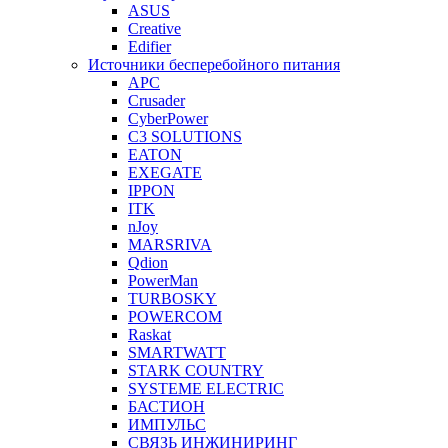
ASUS
Creative
Edifier
Источники бесперебойного питания
APC
Crusader
CyberPower
C3 SOLUTIONS
EATON
EXEGATE
IPPON
ITK
nJoy
MARSRIVA
Qdion
PowerMan
TURBOSKY
POWERCOM
Raskat
SMARTWATT
STARK COUNTRY
SYSTEME ELECTRIC
БАСТИОН
ИМПУЛЬС
СВЯЗЬ ИНЖИНИРИНГ