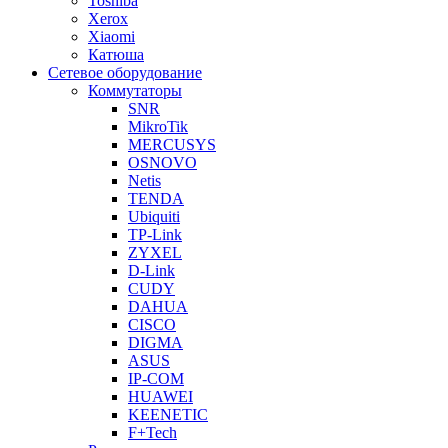
Toshiba
Xerox
Xiaomi
Катюша
Сетевое оборудование
Коммутаторы
SNR
MikroTik
MERCUSYS
OSNOVO
Netis
TENDA
Ubiquiti
TP-Link
ZYXEL
D-Link
CUDY
DAHUA
CISCO
DIGMA
ASUS
IP-COM
HUAWEI
KEENETIC
F+Tech