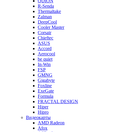
QDION
R-Senda
Thermaltake
Zalman
DeepCool
Cooler Master
Corsair
Chieftec
ASUS
Accord
Aerocool
be quiet
In-Win
FSP
GMNG
Gigabyte
Foxline
ExeGate
Formula
FRACTAL DESIGN
Hiper
Hipro
Видеокарты
AMD Radeon
Afox