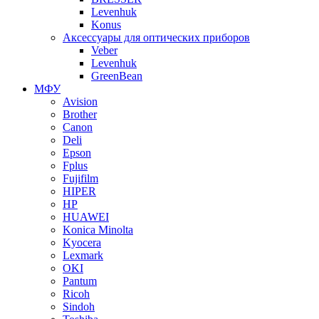
Levenhuk
Konus
Аксессуары для оптических приборов
Veber
Levenhuk
GreenBean
МФУ
Avision
Brother
Canon
Deli
Epson
Fplus
Fujifilm
HIPER
HP
HUAWEI
Konica Minolta
Kyocera
Lexmark
OKI
Pantum
Ricoh
Sindoh