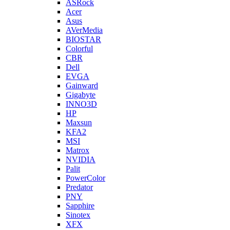
ASRock
Acer
Asus
AVerMedia
BIOSTAR
Colorful
CBR
Dell
EVGA
Gainward
Gigabyte
INNO3D
HP
Maxsun
KFA2
MSI
Matrox
NVIDIA
Palit
PowerColor
Predator
PNY
Sapphire
Sinotex
XFX