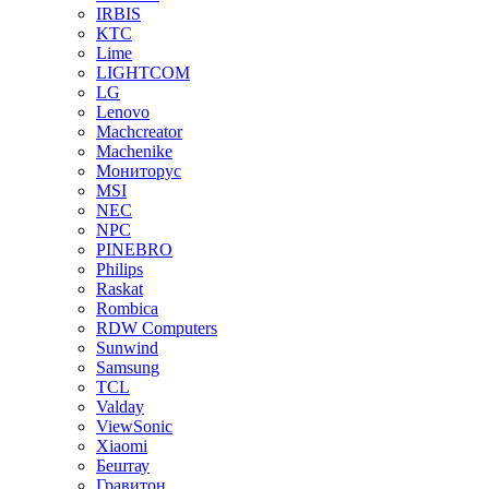
IRBIS
KTC
Lime
LIGHTCOM
LG
Lenovo
Machcreator
Machenike
Мониторус
MSI
NEC
NPC
PINEBRO
Philips
Raskat
Rombica
RDW Computers
Sunwind
Samsung
TCL
Valday
ViewSonic
Xiaomi
Бештау
Гравитон