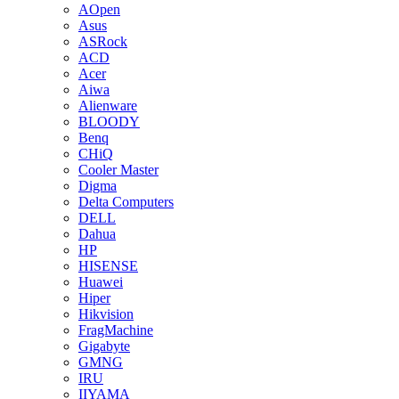
AOpen
Asus
ASRock
ACD
Acer
Aiwa
Alienware
BLOODY
Benq
CHiQ
Cooler Master
Digma
Delta Computers
DELL
Dahua
HP
HISENSE
Huawei
Hiper
Hikvision
FragMachine
Gigabyte
GMNG
IRU
IIYAMA