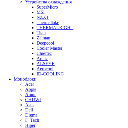
Устройства охлаждения
SuperMicro
MSI
NZXT
Thermaltake
THERMALRIGHT
Titan
Zalman
Deepcool
Cooler Master
Chieftec
Arctic
ALSEYE
Aerocool
ID-COOLING
Моноблоки
Acer
Apple
Amur
CHUWI
Asus
Dell
Digma
F+Tech
Hiper