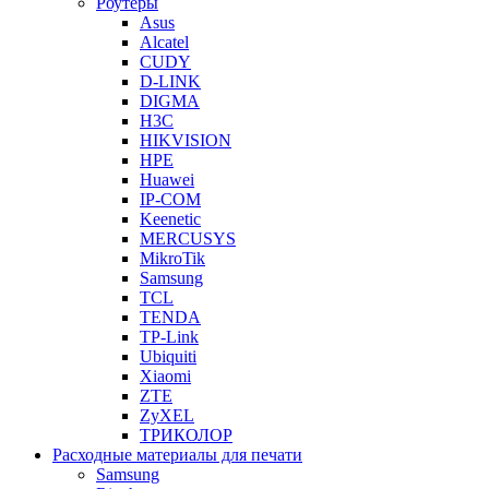
Роутеры
Asus
Alcatel
CUDY
D-LINK
DIGMA
H3C
HIKVISION
HPE
Huawei
IP-COM
Keenetic
MERCUSYS
MikroTik
Samsung
TCL
TENDA
TP-Link
Ubiquiti
Xiaomi
ZTE
ZyXEL
ТРИКОЛОР
Расходные материалы для печати
Samsung