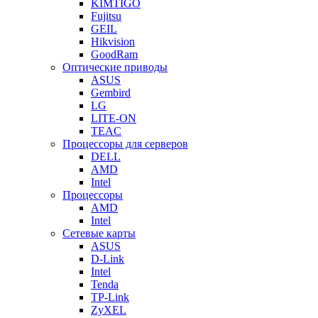
KIMTIGO
Fujitsu
GEIL
Hikvision
GoodRam
Оптические приводы
ASUS
Gembird
LG
LITE-ON
TEAC
Процессоры для серверов
DELL
AMD
Intel
Процессоры
AMD
Intel
Сетевые карты
ASUS
D-Link
Intel
Tenda
TP-Link
ZyXEL