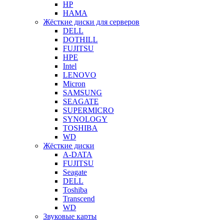
HP
HAMA
Жёсткие диски для серверов
DELL
DOTHILL
FUJITSU
HPE
Intel
LENOVO
Micron
SAMSUNG
SEAGATE
SUPERMICRO
SYNOLOGY
TOSHIBA
WD
Жёсткие диски
A-DATA
FUJITSU
Seagate
DELL
Toshiba
Transcend
WD
Звуковые карты