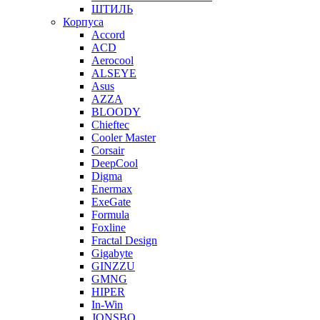
ШТИЛЬ
Корпуса
Accord
ACD
Aerocool
ALSEYE
Asus
AZZA
BLOODY
Chieftec
Cooler Master
Corsair
DeepCool
Digma
Enermax
ExeGate
Formula
Foxline
Fractal Design
Gigabyte
GINZZU
GMNG
HIPER
In-Win
JONSBO