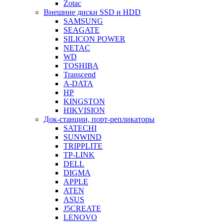
Zotac
Внешние диски SSD и HDD
SAMSUNG
SEAGATE
SILICON POWER
NETAC
WD
TOSHIBA
Transcend
A-DATA
HP
KINGSTON
HIKVISION
Док-станции, порт-репликаторы
SATECHI
SUNWIND
TRIPPLITE
TP-LINK
DELL
DIGMA
APPLE
ATEN
ASUS
J5CREATE
LENOVO