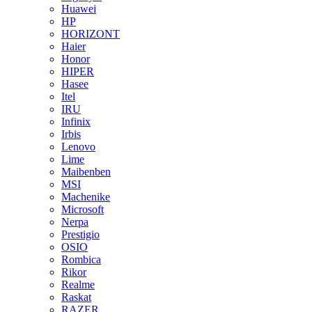
Huawei
HP
HORIZONT
Haier
Honor
HIPER
Hasee
Itel
IRU
Infinix
Irbis
Lenovo
Lime
Maibenben
MSI
Machenike
Microsoft
Nerpa
Prestigio
OSIO
Rombica
Rikor
Realme
Raskat
RAZER