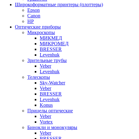
Широкоформатные принтеры (плоттеры)
Epson
Canon
HP
Оптические приборы
Микроскопы
МИКМЕД
МИКРОМЕД
BRESSER
Levenhuk
Зрительные трубы
Veber
Levenhuk
Телескопы
Sky-Watcher
Veber
BRESSER
Levenhuk
Konus
Прицелы оптические
Veber
Vortex
Бинокли и монокуляры
Veber
BRESSER