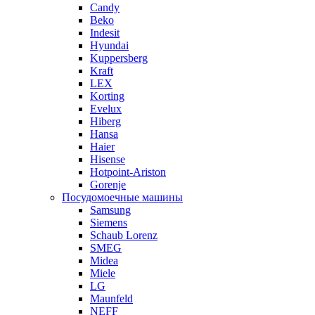
Candy
Beko
Indesit
Hyundai
Kuppersberg
Kraft
LEX
Korting
Evelux
Hiberg
Hansa
Haier
Hisense
Hotpoint-Ariston
Gorenje
Посудомоечные машины
Samsung
Siemens
Schaub Lorenz
SMEG
Midea
Miele
LG
Maunfeld
NEFF