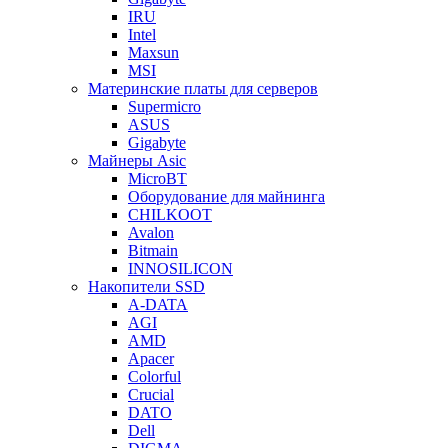
IRU
Intel
Maxsun
MSI
Материнские платы для серверов
Supermicro
ASUS
Gigabyte
Майнеры Asic
MicroBT
Оборудование для майнинга
CHILKOOT
Avalon
Bitmain
INNOSILICON
Накопители SSD
A-DATA
AGI
AMD
Apacer
Colorful
Crucial
DATO
Dell