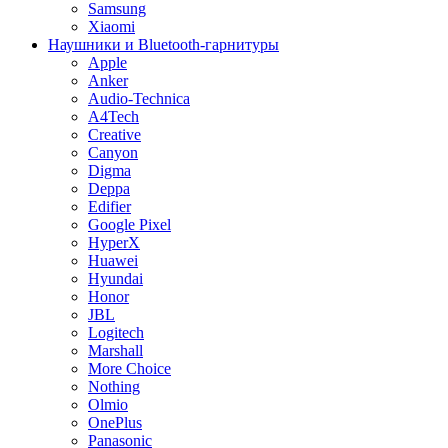
Samsung
Xiaomi
Наушники и Bluetooth-гарнитуры
Apple
Anker
Audio-Technica
A4Tech
Creative
Canyon
Digma
Deppa
Edifier
Google Pixel
HyperX
Huawei
Hyundai
Honor
JBL
Logitech
Marshall
More Choice
Nothing
Olmio
OnePlus
Panasonic