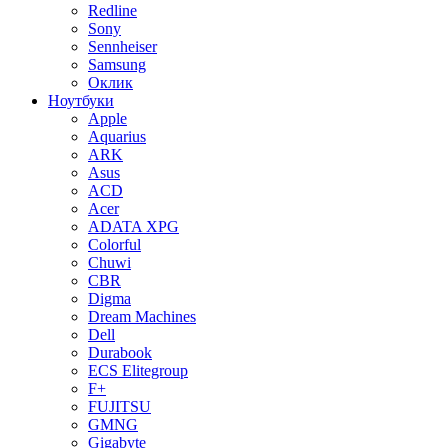
Redline
Sony
Sennheiser
Samsung
Оклик
Ноутбуки
Apple
Aquarius
ARK
Asus
ACD
Acer
ADATA XPG
Colorful
Chuwi
CBR
Digma
Dream Machines
Dell
Durabook
ECS Elitegroup
F+
FUJITSU
GMNG
Gigabyte