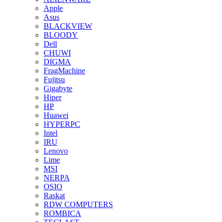
Apple
Asus
BLACKVIEW
BLOODY
Dell
CHUWI
DIGMA
FragMachine
Fujitsu
Gigabyte
Hiper
HP
Huawei
HYPERPC
Intel
IRU
Lenovo
Lime
MSI
NERPA
OSIO
Raskat
RDW COMPUTERS
ROMBICA