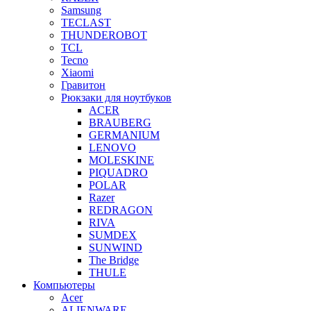
Samsung
TECLAST
THUNDEROBOT
TCL
Tecno
Xiaomi
Гравитон
Рюкзаки для ноутбуков
ACER
BRAUBERG
GERMANIUM
LENOVO
MOLESKINE
PIQUADRO
POLAR
Razer
REDRAGON
RIVA
SUMDEX
SUNWIND
The Bridge
THULE
Компьютеры
Acer
ALIENWARE