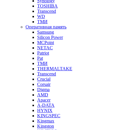
Synology
TOSHIBA
Transcend
WD
ТМИ
Оперативная память
Samsung
Silicon Power
MCPoint
NETAC
Patriot
Pat
ТМИ
THERMALTAKE
Transcend
Crucial
Corsair
Digma
AMD
Apacer
A-DATA
HYNIX
KINGSPEC
Kingmax
Kingston