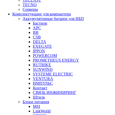
TECLAST
TECNO
Серверы
Комплектующие для компьютера
Аккумуляторные батареи для ИБП
Бастион
APC
BB
CSB
DELTA
EXEGATE
IPPON
POWERCOM
PROMETHEUS ENERGY
RUTRIKE
SUNWIND
SYSTEME ELECTRIC
VENTURA
ИМПУЛЬС
Контакт
СВЯЗЬ ИНЖИНИРИНГ
Штиль
Блоки питания
MSI
LinkWorld