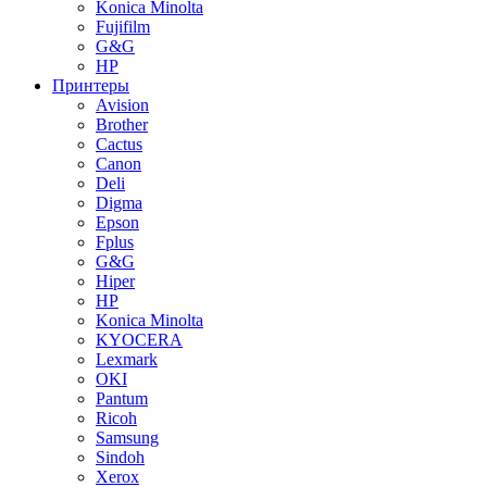
Konica Minolta
Fujifilm
G&G
HP
Принтеры
Avision
Brother
Cactus
Canon
Deli
Digma
Epson
Fplus
G&G
Hiper
HP
Konica Minolta
KYOCERA
Lexmark
OKI
Pantum
Ricoh
Samsung
Sindoh
Xerox