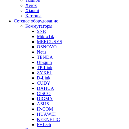
Toshiba
Xerox
Xiaomi
Катюша
Сетевое оборудование
Коммутаторы
SNR
MikroTik
MERCUSYS
OSNOVO
Netis
TENDA
Ubiquiti
TP-Link
ZYXEL
D-Link
CUDY
DAHUA
CISCO
DIGMA
ASUS
IP-COM
HUAWEI
KEENETIC
F+Tech