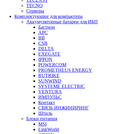
TECLAST
TECNO
Серверы
Комплектующие для компьютера
Аккумуляторные батареи для ИБП
Бастион
APC
BB
CSB
DELTA
EXEGATE
IPPON
POWERCOM
PROMETHEUS ENERGY
RUTRIKE
SUNWIND
SYSTEME ELECTRIC
VENTURA
ИМПУЛЬС
Контакт
СВЯЗЬ ИНЖИНИРИНГ
Штиль
Блоки питания
MSI
LinkWorld