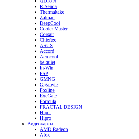
QDION
R-Senda
Thermaltake
Zalman
DeepCool
Cooler Master
Corsair
Chieftec
ASUS
Accord
Aerocool
be quiet
In-Win
FSP
GMNG
Gigabyte
Foxline
ExeGate
Formula
FRACTAL DESIGN
Hiper
Hipro
Видеокарты
AMD Radeon
Afox