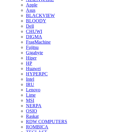
Apple
Asus
BLACKVIEW
BLOODY
Dell
CHUWI
DIGMA
FragMachine
Fujitsu
Gigabyte
Hiper
HP
Huawei
HYPERPC
Intel
IRU
Lenovo
Lime
MSI
NERPA
OSIO
Raskat
RDW COMPUTERS
ROMBICA