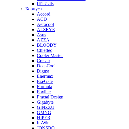
ШТИЛЬ
Корпуса
Accord
ACD
Aerocool
ALSEYE
Asus
AZZA
BLOODY
Chieftec
Cooler Master
Corsair
DeepCool
Digma
Enermax
ExeGate
Formula
Foxline
Fractal Design
Gigabyte
GINZZU
GMNG
HIPER
In-Win
JONSBO