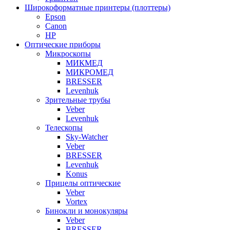
Широкоформатные принтеры (плоттеры)
Epson
Canon
HP
Оптические приборы
Микроскопы
МИКМЕД
МИКРОМЕД
BRESSER
Levenhuk
Зрительные трубы
Veber
Levenhuk
Телескопы
Sky-Watcher
Veber
BRESSER
Levenhuk
Konus
Прицелы оптические
Veber
Vortex
Бинокли и монокуляры
Veber
BRESSER