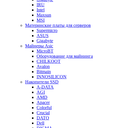
IRU
Intel
Maxsun
MSI
Материнские платы для серверов
Supermicro
ASUS
Gigabyte
Майнеры Asic
MicroBT
Оборудование для майнинга
CHILKOOT
Avalon
Bitmain
INNOSILICON
Накопители SSD
A-DATA
AGI
AMD
Apacer
Colorful
Crucial
DATO
Dell