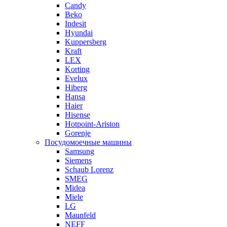
Candy
Beko
Indesit
Hyundai
Kuppersberg
Kraft
LEX
Korting
Evelux
Hiberg
Hansa
Haier
Hisense
Hotpoint-Ariston
Gorenje
Посудомоечные машины
Samsung
Siemens
Schaub Lorenz
SMEG
Midea
Miele
LG
Maunfeld
NEFF