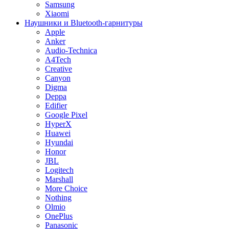
Samsung
Xiaomi
Наушники и Bluetooth-гарнитуры
Apple
Anker
Audio-Technica
A4Tech
Creative
Canyon
Digma
Deppa
Edifier
Google Pixel
HyperX
Huawei
Hyundai
Honor
JBL
Logitech
Marshall
More Choice
Nothing
Olmio
OnePlus
Panasonic