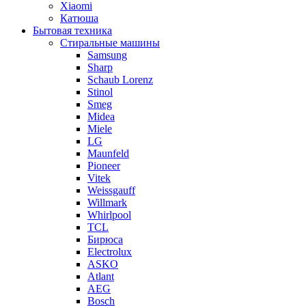
Xiaomi
Катюша
Бытовая техника
Стиральные машины
Samsung
Sharp
Schaub Lorenz
Stinol
Smeg
Midea
Miele
LG
Maunfeld
Pioneer
Vitek
Weissgauff
Willmark
Whirlpool
TCL
Бирюса
Electrolux
ASKO
Atlant
AEG
Bosch