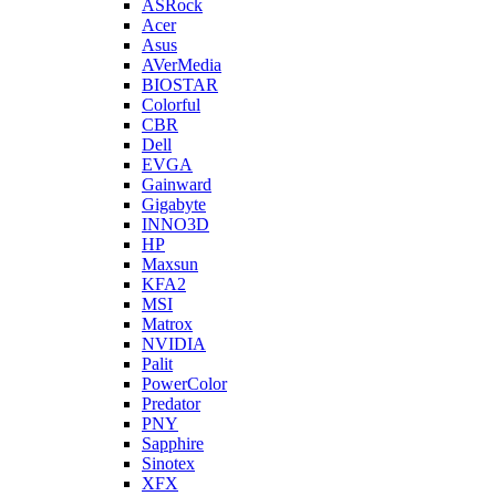
ASRock
Acer
Asus
AVerMedia
BIOSTAR
Colorful
CBR
Dell
EVGA
Gainward
Gigabyte
INNO3D
HP
Maxsun
KFA2
MSI
Matrox
NVIDIA
Palit
PowerColor
Predator
PNY
Sapphire
Sinotex
XFX