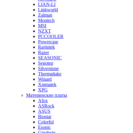
LIAN-LI
Linkworld
Zalman
Montech
MSI
NZXT
PCCOOLER
Powercase
Raijintek
Razer
SEASONIC
Segotep
Silverstone
Thermaltake
Winard
Xigmatek
XPG
Материнские платы
Afox
ASRock
ASUS
Biostar
Colorful
Esonic
Gigabyte