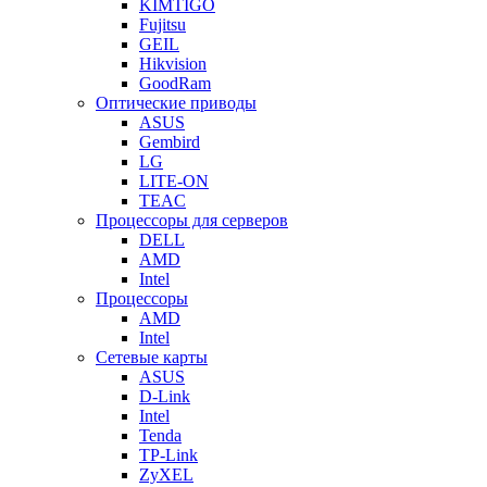
KIMTIGO
Fujitsu
GEIL
Hikvision
GoodRam
Оптические приводы
ASUS
Gembird
LG
LITE-ON
TEAC
Процессоры для серверов
DELL
AMD
Intel
Процессоры
AMD
Intel
Сетевые карты
ASUS
D-Link
Intel
Tenda
TP-Link
ZyXEL