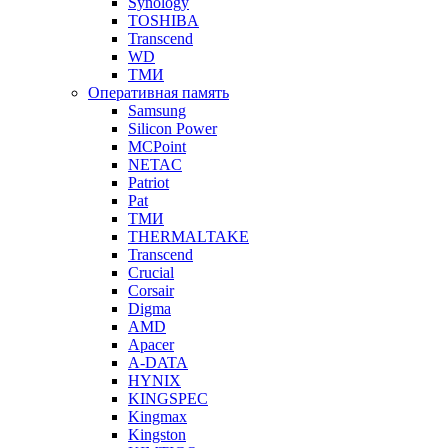
Synology
TOSHIBA
Transcend
WD
ТМИ
Оперативная память
Samsung
Silicon Power
MCPoint
NETAC
Patriot
Pat
ТМИ
THERMALTAKE
Transcend
Crucial
Corsair
Digma
AMD
Apacer
A-DATA
HYNIX
KINGSPEC
Kingmax
Kingston