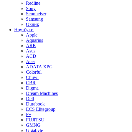
Redline
Sony
Sennheiser
Samsung
Оклик
Ноутбуки
Apple
Aquarius
ARK
Asus
ACD
Acer
ADATA XPG
Colorful
Chuwi
CBR
Digma
Dream Machines
Dell
Durabook
ECS Elitegroup
F+
FUJITSU
GMNG
Gigabyte