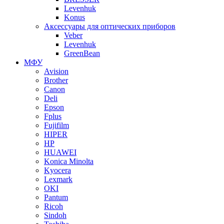
Levenhuk
Konus
Аксессуары для оптических приборов
Veber
Levenhuk
GreenBean
МФУ
Avision
Brother
Canon
Deli
Epson
Fplus
Fujifilm
HIPER
HP
HUAWEI
Konica Minolta
Kyocera
Lexmark
OKI
Pantum
Ricoh
Sindoh