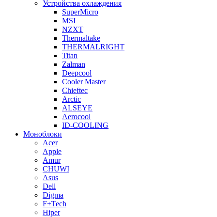
Устройства охлаждения
SuperMicro
MSI
NZXT
Thermaltake
THERMALRIGHT
Titan
Zalman
Deepcool
Cooler Master
Chieftec
Arctic
ALSEYE
Aerocool
ID-COOLING
Моноблоки
Acer
Apple
Amur
CHUWI
Asus
Dell
Digma
F+Tech
Hiper