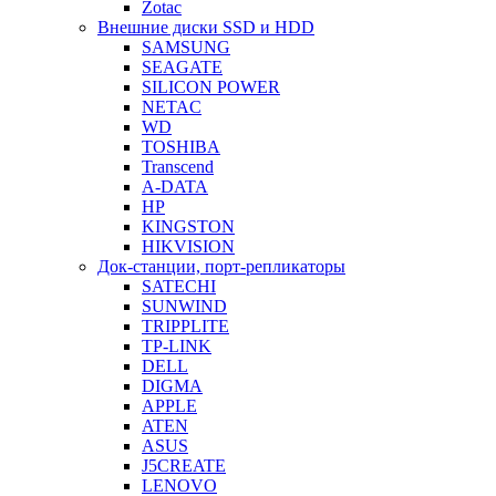
Zotac
Внешние диски SSD и HDD
SAMSUNG
SEAGATE
SILICON POWER
NETAC
WD
TOSHIBA
Transcend
A-DATA
HP
KINGSTON
HIKVISION
Док-станции, порт-репликаторы
SATECHI
SUNWIND
TRIPPLITE
TP-LINK
DELL
DIGMA
APPLE
ATEN
ASUS
J5CREATE
LENOVO