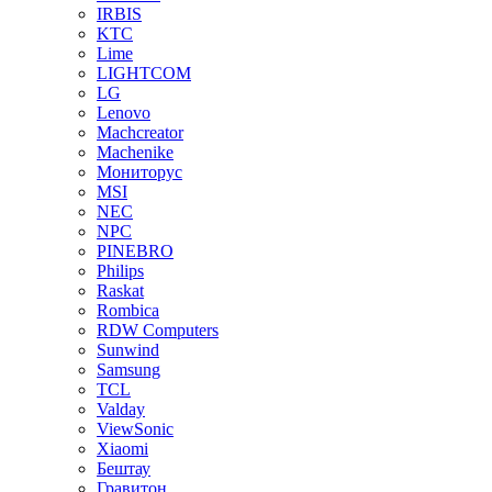
IRBIS
KTC
Lime
LIGHTCOM
LG
Lenovo
Machcreator
Machenike
Мониторус
MSI
NEC
NPC
PINEBRO
Philips
Raskat
Rombica
RDW Computers
Sunwind
Samsung
TCL
Valday
ViewSonic
Xiaomi
Бештау
Гравитон