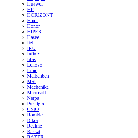
Huawei
HP
HORIZONT
Haier
Honor
HIPER
Hasee
Itel
IRU
Infinix
Irbis
Lenovo
Lime
Maibenben
MSI
Machenike
Microsoft
Nerpa
Prestigio
OSIO
Rombica
Rikor
Realme
Raskat
RAZER