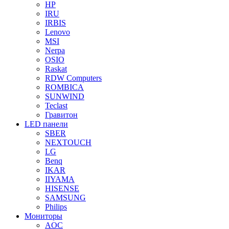
HP
IRU
IRBIS
Lenovo
MSI
Nerpa
OSIO
Raskat
RDW Computers
ROMBICA
SUNWIND
Teclast
Гравитон
LED панели
SBER
NEXTOUCH
LG
Benq
IKAR
IIYAMA
HISENSE
SAMSUNG
Philips
Мониторы
AOC