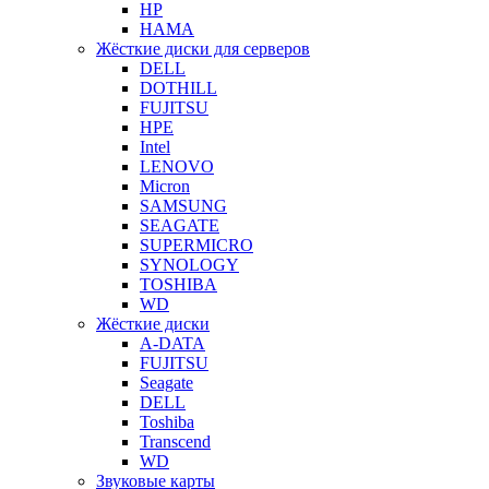
HP
HAMA
Жёсткие диски для серверов
DELL
DOTHILL
FUJITSU
HPE
Intel
LENOVO
Micron
SAMSUNG
SEAGATE
SUPERMICRO
SYNOLOGY
TOSHIBA
WD
Жёсткие диски
A-DATA
FUJITSU
Seagate
DELL
Toshiba
Transcend
WD
Звуковые карты