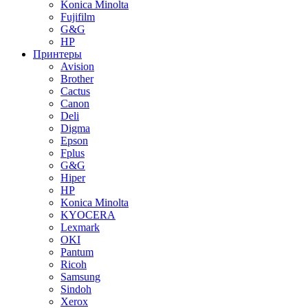
Konica Minolta
Fujifilm
G&G
HP
Принтеры
Avision
Brother
Cactus
Canon
Deli
Digma
Epson
Fplus
G&G
Hiper
HP
Konica Minolta
KYOCERA
Lexmark
OKI
Pantum
Ricoh
Samsung
Sindoh
Xerox