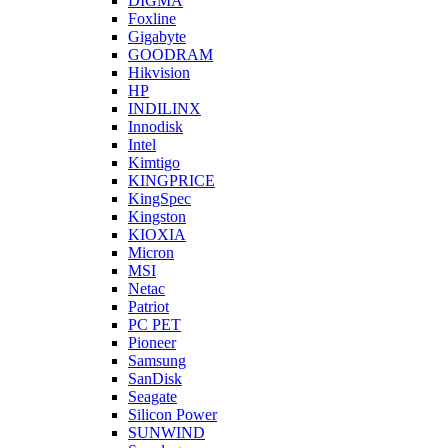
DIGMA
Foxline
Gigabyte
GOODRAM
Hikvision
HP
INDILINX
Innodisk
Intel
Kimtigo
KINGPRICE
KingSpec
Kingston
KIOXIA
Micron
MSI
Netac
Patriot
PC PET
Pioneer
Samsung
SanDisk
Seagate
Silicon Power
SUNWIND