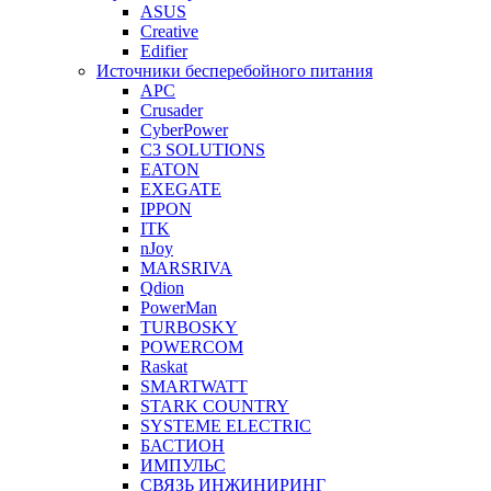
ASUS
Creative
Edifier
Источники бесперебойного питания
APC
Crusader
CyberPower
C3 SOLUTIONS
EATON
EXEGATE
IPPON
ITK
nJoy
MARSRIVA
Qdion
PowerMan
TURBOSKY
POWERCOM
Raskat
SMARTWATT
STARK COUNTRY
SYSTEME ELECTRIC
БАСТИОН
ИМПУЛЬС
СВЯЗЬ ИНЖИНИРИНГ