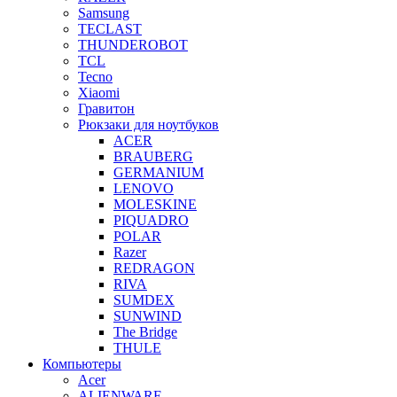
Samsung
TECLAST
THUNDEROBOT
TCL
Tecno
Xiaomi
Гравитон
Рюкзаки для ноутбуков
ACER
BRAUBERG
GERMANIUM
LENOVO
MOLESKINE
PIQUADRO
POLAR
Razer
REDRAGON
RIVA
SUMDEX
SUNWIND
The Bridge
THULE
Компьютеры
Acer
ALIENWARE