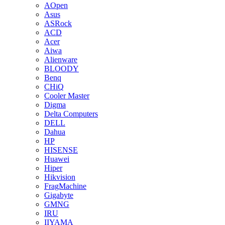
AOpen
Asus
ASRock
ACD
Acer
Aiwa
Alienware
BLOODY
Benq
CHiQ
Cooler Master
Digma
Delta Computers
DELL
Dahua
HP
HISENSE
Huawei
Hiper
Hikvision
FragMachine
Gigabyte
GMNG
IRU
IIYAMA