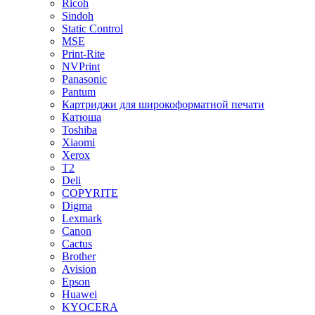
Ricoh
Sindoh
Static Control
MSE
Print-Rite
NVPrint
Panasonic
Pantum
Картриджи для широкоформатной печати
Катюша
Toshiba
Xiaomi
Xerox
T2
Deli
COPYRITE
Digma
Lexmark
Canon
Cactus
Brother
Avision
Epson
Huawei
KYOCERA