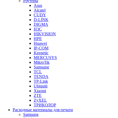
Роутеры
Asus
Alcatel
CUDY
D-LINK
DIGMA
H3C
HIKVISION
HPE
Huawei
IP-COM
Keenetic
MERCUSYS
MikroTik
Samsung
TCL
TENDA
TP-Link
Ubiquiti
Xiaomi
ZTE
ZyXEL
ТРИКОЛОР
Расходные материалы для печати
Samsung