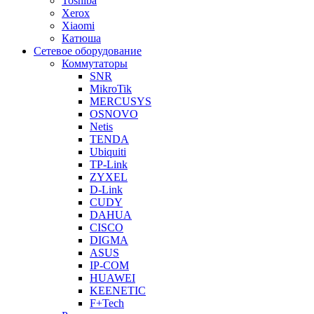
Toshiba
Xerox
Xiaomi
Катюша
Сетевое оборудование
Коммутаторы
SNR
MikroTik
MERCUSYS
OSNOVO
Netis
TENDA
Ubiquiti
TP-Link
ZYXEL
D-Link
CUDY
DAHUA
CISCO
DIGMA
ASUS
IP-COM
HUAWEI
KEENETIC
F+Tech