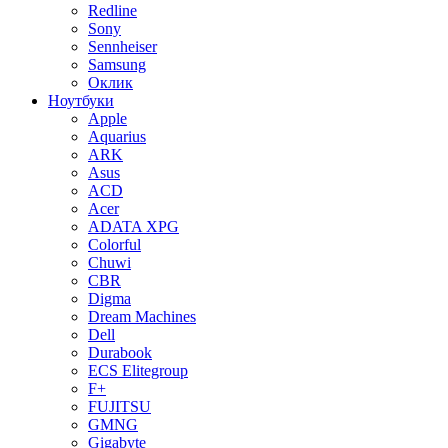
Redline
Sony
Sennheiser
Samsung
Оклик
Ноутбуки
Apple
Aquarius
ARK
Asus
ACD
Acer
ADATA XPG
Colorful
Chuwi
CBR
Digma
Dream Machines
Dell
Durabook
ECS Elitegroup
F+
FUJITSU
GMNG
Gigabyte