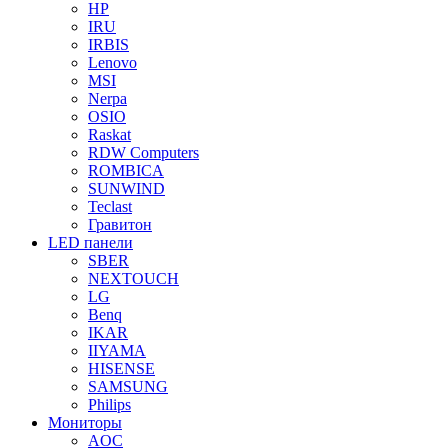
HP
IRU
IRBIS
Lenovo
MSI
Nerpa
OSIO
Raskat
RDW Computers
ROMBICA
SUNWIND
Teclast
Гравитон
LED панели
SBER
NEXTOUCH
LG
Benq
IKAR
IIYAMA
HISENSE
SAMSUNG
Philips
Мониторы
AOC