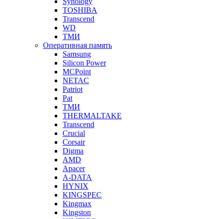
Synology
TOSHIBA
Transcend
WD
ТМИ
Оперативная память
Samsung
Silicon Power
MCPoint
NETAC
Patriot
Pat
ТМИ
THERMALTAKE
Transcend
Crucial
Corsair
Digma
AMD
Apacer
A-DATA
HYNIX
KINGSPEC
Kingmax
Kingston