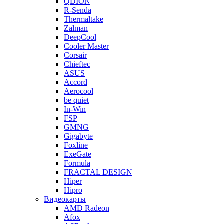
QDION
R-Senda
Thermaltake
Zalman
DeepCool
Cooler Master
Corsair
Chieftec
ASUS
Accord
Aerocool
be quiet
In-Win
FSP
GMNG
Gigabyte
Foxline
ExeGate
Formula
FRACTAL DESIGN
Hiper
Hipro
Видеокарты
AMD Radeon
Afox