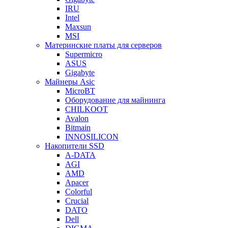
IRU
Intel
Maxsun
MSI
Материнские платы для серверов
Supermicro
ASUS
Gigabyte
Майнеры Asic
MicroBT
Оборудование для майнинга
CHILKOOT
Avalon
Bitmain
INNOSILICON
Накопители SSD
A-DATA
AGI
AMD
Apacer
Colorful
Crucial
DATO
Dell