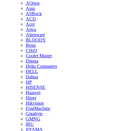
AOpen
Asus
ASRock
ACD
Acer
Aiwa
Alienware
BLOODY
Benq
CHiQ
Cooler Master
Digma
Delta Computers
DELL
Dahua
HP
HISENSE
Huawei
Hiper
Hikvision
FragMachine
Gigabyte
GMNG
IRU
IIYAMA