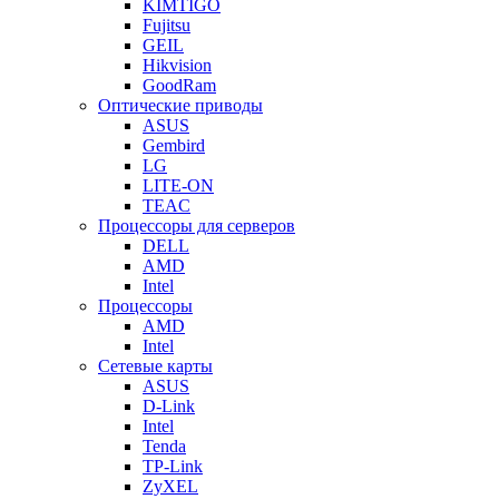
KIMTIGO
Fujitsu
GEIL
Hikvision
GoodRam
Оптические приводы
ASUS
Gembird
LG
LITE-ON
TEAC
Процессоры для серверов
DELL
AMD
Intel
Процессоры
AMD
Intel
Сетевые карты
ASUS
D-Link
Intel
Tenda
TP-Link
ZyXEL