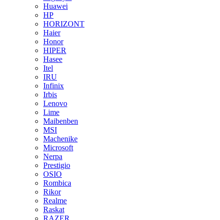
Huawei
HP
HORIZONT
Haier
Honor
HIPER
Hasee
Itel
IRU
Infinix
Irbis
Lenovo
Lime
Maibenben
MSI
Machenike
Microsoft
Nerpa
Prestigio
OSIO
Rombica
Rikor
Realme
Raskat
RAZER