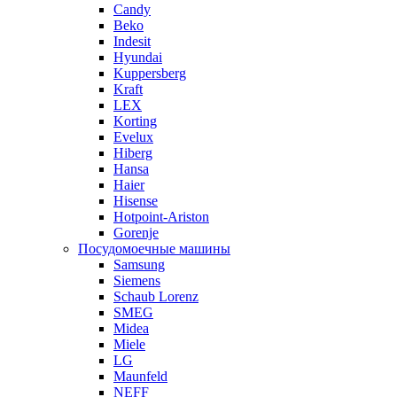
Candy
Beko
Indesit
Hyundai
Kuppersberg
Kraft
LEX
Korting
Evelux
Hiberg
Hansa
Haier
Hisense
Hotpoint-Ariston
Gorenje
Посудомоечные машины
Samsung
Siemens
Schaub Lorenz
SMEG
Midea
Miele
LG
Maunfeld
NEFF