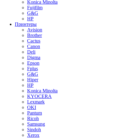
Konica Minolta
Fujifilm
G&G
HP
Принтеры
Avision
Brother
Cactus
Canon
Deli
Digma
Epson
Fplus
G&G
Hiper
HP
Konica Minolta
KYOCERA
Lexmark
OKI
Pantum
Ricoh
Samsung
Sindoh
Xerox