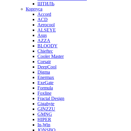
ШТИЛЬ
Корпуса
Accord
ACD
Aerocool
ALSEYE
Asus
AZZA
BLOODY
Chieftec
Cooler Master
Corsair
DeepCool
Digma
Enermax
ExeGate
Formula
Foxline
Fractal Design
Gigabyte
GINZZU
GMNG
HIPER
In-Win
JONSBO