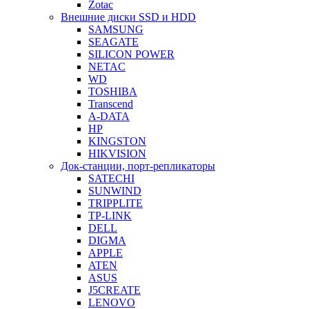
Zotac
Внешние диски SSD и HDD
SAMSUNG
SEAGATE
SILICON POWER
NETAC
WD
TOSHIBA
Transcend
A-DATA
HP
KINGSTON
HIKVISION
Док-станции, порт-репликаторы
SATECHI
SUNWIND
TRIPPLITE
TP-LINK
DELL
DIGMA
APPLE
ATEN
ASUS
J5CREATE
LENOVO