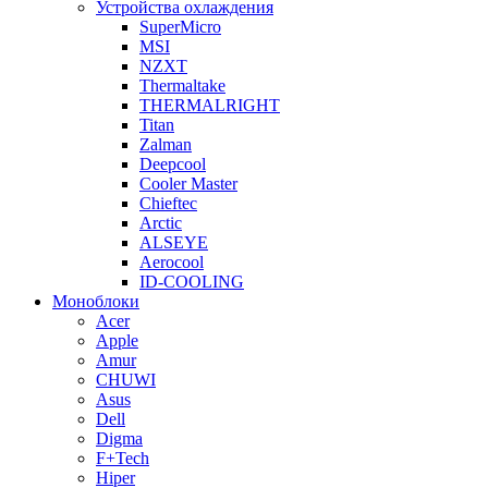
Устройства охлаждения
SuperMicro
MSI
NZXT
Thermaltake
THERMALRIGHT
Titan
Zalman
Deepcool
Cooler Master
Chieftec
Arctic
ALSEYE
Aerocool
ID-COOLING
Моноблоки
Acer
Apple
Amur
CHUWI
Asus
Dell
Digma
F+Tech
Hiper