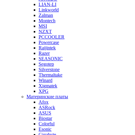
LIAN-LI
Linkworld
Zalman
Montech
MSI
NZXT
PCCOOLER
Powercase
Raijintek
Razer
SEASONIC
Segotep
Silverstone
Thermaltake
Winard
Xigmatek
XPG
Материнские платы
Afox
ASRock
ASUS
Biostar
Colorful
Esonic
Gigabyte