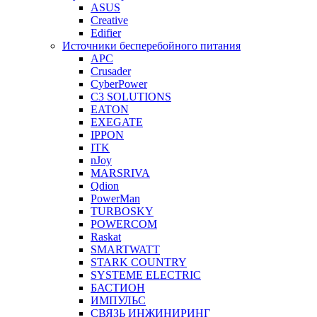
ASUS
Creative
Edifier
Источники бесперебойного питания
APC
Crusader
CyberPower
C3 SOLUTIONS
EATON
EXEGATE
IPPON
ITK
nJoy
MARSRIVA
Qdion
PowerMan
TURBOSKY
POWERCOM
Raskat
SMARTWATT
STARK COUNTRY
SYSTEME ELECTRIC
БАСТИОН
ИМПУЛЬС
СВЯЗЬ ИНЖИНИРИНГ