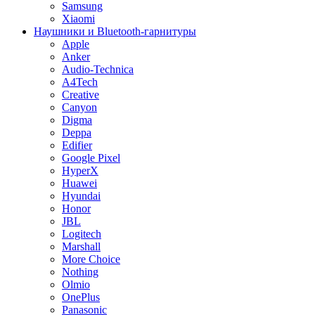
Samsung
Xiaomi
Наушники и Bluetooth-гарнитуры
Apple
Anker
Audio-Technica
A4Tech
Creative
Canyon
Digma
Deppa
Edifier
Google Pixel
HyperX
Huawei
Hyundai
Honor
JBL
Logitech
Marshall
More Choice
Nothing
Olmio
OnePlus
Panasonic