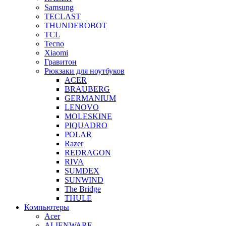
Samsung
TECLAST
THUNDEROBOT
TCL
Tecno
Xiaomi
Гравитон
Рюкзаки для ноутбуков
ACER
BRAUBERG
GERMANIUM
LENOVO
MOLESKINE
PIQUADRO
POLAR
Razer
REDRAGON
RIVA
SUMDEX
SUNWIND
The Bridge
THULE
Компьютеры
Acer
ALIENWARE