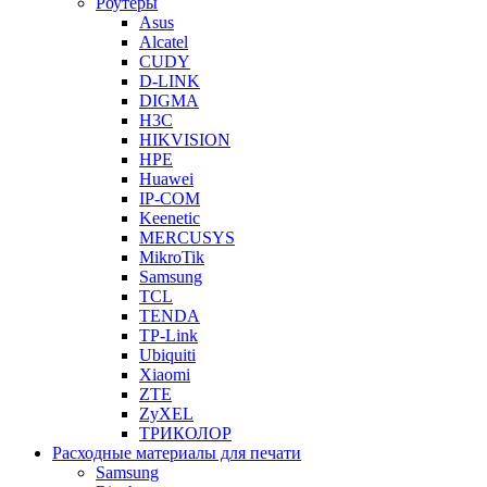
Роутеры
Asus
Alcatel
CUDY
D-LINK
DIGMA
H3C
HIKVISION
HPE
Huawei
IP-COM
Keenetic
MERCUSYS
MikroTik
Samsung
TCL
TENDA
TP-Link
Ubiquiti
Xiaomi
ZTE
ZyXEL
ТРИКОЛОР
Расходные материалы для печати
Samsung