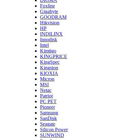
DIGMA
Foxline
Gigabyte
GOODRAM
Hikvision
HP
INDILINX
Innodisk
Intel
Kimtigo
KINGPRICE
KingSpec
Kingston
KIOXIA
Micron
MSI
Netac
Patriot
PC PET
Pioneer
Samsung
SanDisk
Seagate
Silicon Power
SUNWIND