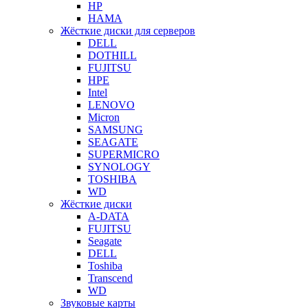
HP
HAMA
Жёсткие диски для серверов
DELL
DOTHILL
FUJITSU
HPE
Intel
LENOVO
Micron
SAMSUNG
SEAGATE
SUPERMICRO
SYNOLOGY
TOSHIBA
WD
Жёсткие диски
A-DATA
FUJITSU
Seagate
DELL
Toshiba
Transcend
WD
Звуковые карты