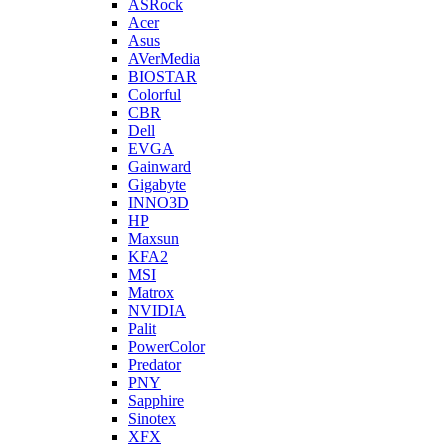
ASRock
Acer
Asus
AVerMedia
BIOSTAR
Colorful
CBR
Dell
EVGA
Gainward
Gigabyte
INNO3D
HP
Maxsun
KFA2
MSI
Matrox
NVIDIA
Palit
PowerColor
Predator
PNY
Sapphire
Sinotex
XFX