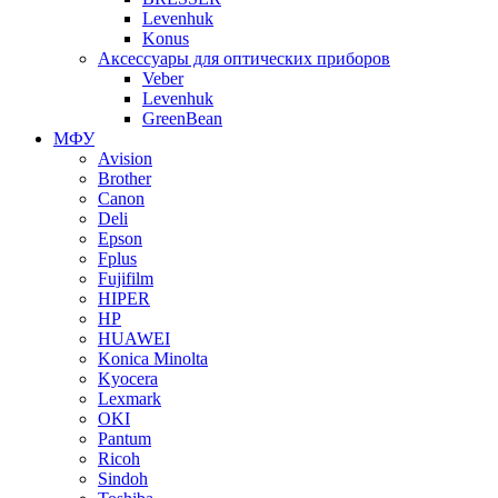
Levenhuk
Konus
Аксессуары для оптических приборов
Veber
Levenhuk
GreenBean
МФУ
Avision
Brother
Canon
Deli
Epson
Fplus
Fujifilm
HIPER
HP
HUAWEI
Konica Minolta
Kyocera
Lexmark
OKI
Pantum
Ricoh
Sindoh