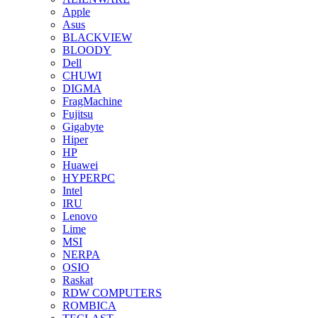
Apple
Asus
BLACKVIEW
BLOODY
Dell
CHUWI
DIGMA
FragMachine
Fujitsu
Gigabyte
Hiper
HP
Huawei
HYPERPC
Intel
IRU
Lenovo
Lime
MSI
NERPA
OSIO
Raskat
RDW COMPUTERS
ROMBICA