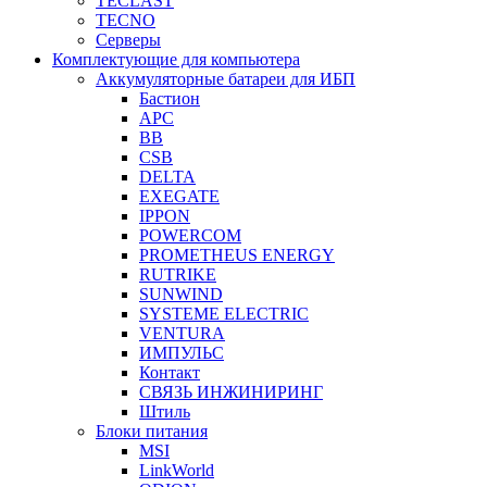
TECLAST
TECNO
Серверы
Комплектующие для компьютера
Аккумуляторные батареи для ИБП
Бастион
APC
BB
CSB
DELTA
EXEGATE
IPPON
POWERCOM
PROMETHEUS ENERGY
RUTRIKE
SUNWIND
SYSTEME ELECTRIC
VENTURA
ИМПУЛЬС
Контакт
СВЯЗЬ ИНЖИНИРИНГ
Штиль
Блоки питания
MSI
LinkWorld