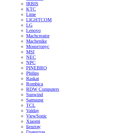
IRBIS
KTC
Lime
LIGHTCOM
LG
Lenovo
Machcreator
Machenike
Мониторус
MSI
NEC
NPC
PINEBRO
Philips
Raskat
Rombica
RDW Computers
Sunwind
Samsung
TCL
Valday
ViewSonic
Xiaomi
Бештау
Гравитон