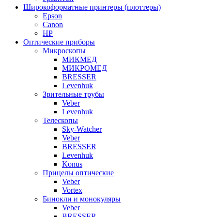
Широкоформатные принтеры (плоттеры)
Epson
Canon
HP
Оптические приборы
Микроскопы
МИКМЕД
МИКРОМЕД
BRESSER
Levenhuk
Зрительные трубы
Veber
Levenhuk
Телескопы
Sky-Watcher
Veber
BRESSER
Levenhuk
Konus
Прицелы оптические
Veber
Vortex
Бинокли и монокуляры
Veber
BRESSER