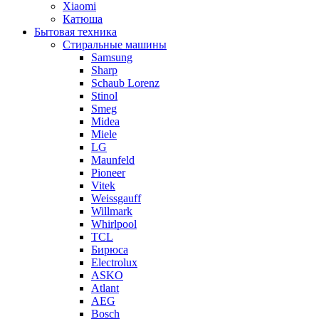
Xiaomi
Катюша
Бытовая техника
Стиральные машины
Samsung
Sharp
Schaub Lorenz
Stinol
Smeg
Midea
Miele
LG
Maunfeld
Pioneer
Vitek
Weissgauff
Willmark
Whirlpool
TCL
Бирюса
Electrolux
ASKO
Atlant
AEG
Bosch