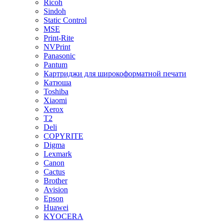
Ricoh
Sindoh
Static Control
MSE
Print-Rite
NVPrint
Panasonic
Pantum
Картриджи для широкоформатной печати
Катюша
Toshiba
Xiaomi
Xerox
T2
Deli
COPYRITE
Digma
Lexmark
Canon
Cactus
Brother
Avision
Epson
Huawei
KYOCERA