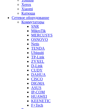
Toshiba
Xerox
Xiaomi
Катюша
Сетевое оборудование
Коммутаторы
SNR
MikroTik
MERCUSYS
OSNOVO
Netis
TENDA
Ubiquiti
TP-Link
ZYXEL
D-Link
CUDY
DAHUA
CISCO
DIGMA
ASUS
IP-COM
HUAWEI
KEENETIC
F+Tech