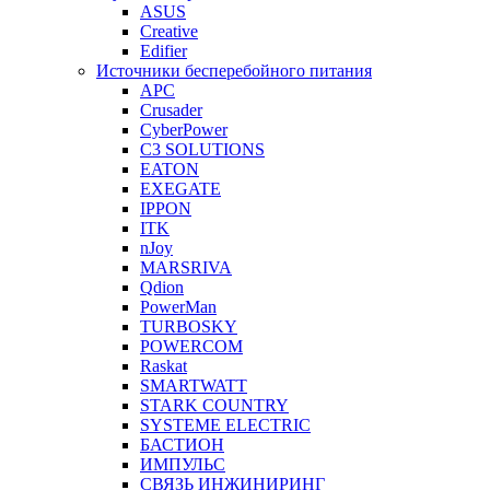
ASUS
Creative
Edifier
Источники бесперебойного питания
APC
Crusader
CyberPower
C3 SOLUTIONS
EATON
EXEGATE
IPPON
ITK
nJoy
MARSRIVA
Qdion
PowerMan
TURBOSKY
POWERCOM
Raskat
SMARTWATT
STARK COUNTRY
SYSTEME ELECTRIC
БАСТИОН
ИМПУЛЬС
СВЯЗЬ ИНЖИНИРИНГ