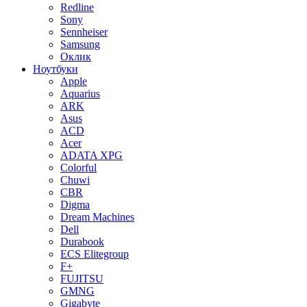
Redline
Sony
Sennheiser
Samsung
Оклик
Ноутбуки
Apple
Aquarius
ARK
Asus
ACD
Acer
ADATA XPG
Colorful
Chuwi
CBR
Digma
Dream Machines
Dell
Durabook
ECS Elitegroup
F+
FUJITSU
GMNG
Gigabyte