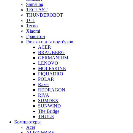
Samsung
TECLAST
THUNDEROBOT
TCL
Tecno
Xiaomi
Гравитон
Рюкзаки для ноутбуков
ACER
BRAUBERG
GERMANIUM
LENOVO
MOLESKINE
PIQUADRO
POLAR
Razer
REDRAGON
RIVA
SUMDEX
SUNWIND
The Bridge
THULE
Компьютеры
Acer
ALIENWARE