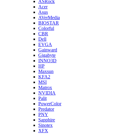
ASRock
Acer
Asus
AVerMedia
BIOSTAR
Colorful
CBR
Dell
EVGA
Gainward
Gigabyte
INNO3D
HP
Maxsun
KFA2
MSI
Matrox
NVIDIA
Palit
PowerColor
Predator
PNY
Sapphire
Sinotex
XFX