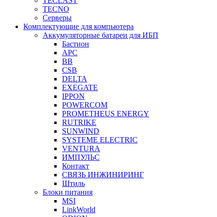
TECLAST
TECNO
Серверы
Комплектующие для компьютера
Аккумуляторные батареи для ИБП
Бастион
APC
BB
CSB
DELTA
EXEGATE
IPPON
POWERCOM
PROMETHEUS ENERGY
RUTRIKE
SUNWIND
SYSTEME ELECTRIC
VENTURA
ИМПУЛЬС
Контакт
СВЯЗЬ ИНЖИНИРИНГ
Штиль
Блоки питания
MSI
LinkWorld