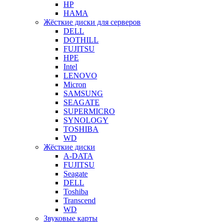
HP
HAMA
Жёсткие диски для серверов
DELL
DOTHILL
FUJITSU
HPE
Intel
LENOVO
Micron
SAMSUNG
SEAGATE
SUPERMICRO
SYNOLOGY
TOSHIBA
WD
Жёсткие диски
A-DATA
FUJITSU
Seagate
DELL
Toshiba
Transcend
WD
Звуковые карты