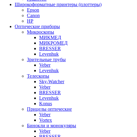
Широкоформатные принтеры (плоттеры)
Epson
Canon
HP
Оптические приборы
Микроскопы
МИКМЕД
МИКРОМЕД
BRESSER
Levenhuk
Зрительные трубы
Veber
Levenhuk
Телескопы
Sky-Watcher
Veber
BRESSER
Levenhuk
Konus
Прицелы оптические
Veber
Vortex
Бинокли и монокуляры
Veber
BRESSER