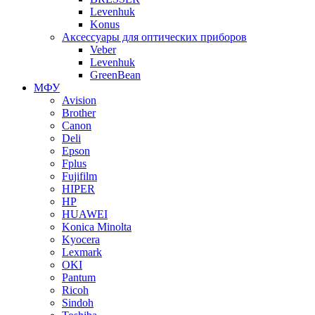
Levenhuk
Konus
Аксессуары для оптических приборов
Veber
Levenhuk
GreenBean
МФУ
Avision
Brother
Canon
Deli
Epson
Fplus
Fujifilm
HIPER
HP
HUAWEI
Konica Minolta
Kyocera
Lexmark
OKI
Pantum
Ricoh
Sindoh