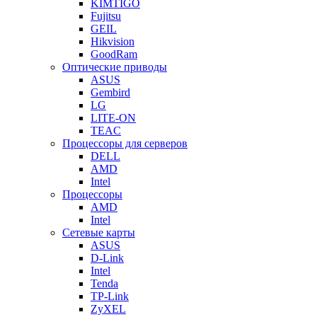
KIMTIGO
Fujitsu
GEIL
Hikvision
GoodRam
Оптические приводы
ASUS
Gembird
LG
LITE-ON
TEAC
Процессоры для серверов
DELL
AMD
Intel
Процессоры
AMD
Intel
Сетевые карты
ASUS
D-Link
Intel
Tenda
TP-Link
ZyXEL