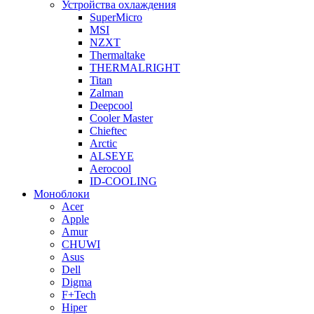
Устройства охлаждения
SuperMicro
MSI
NZXT
Thermaltake
THERMALRIGHT
Titan
Zalman
Deepcool
Cooler Master
Chieftec
Arctic
ALSEYE
Aerocool
ID-COOLING
Моноблоки
Acer
Apple
Amur
CHUWI
Asus
Dell
Digma
F+Tech
Hiper