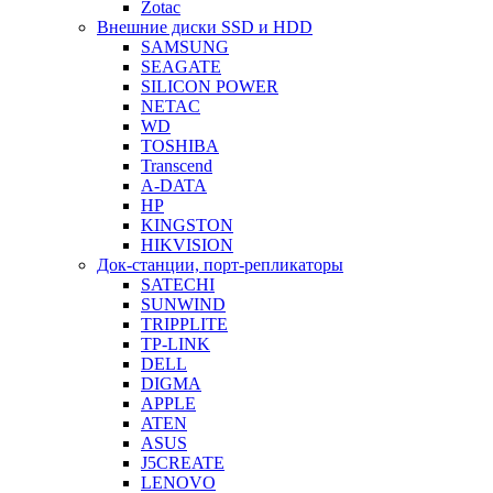
Zotac
Внешние диски SSD и HDD
SAMSUNG
SEAGATE
SILICON POWER
NETAC
WD
TOSHIBA
Transcend
A-DATA
HP
KINGSTON
HIKVISION
Док-станции, порт-репликаторы
SATECHI
SUNWIND
TRIPPLITE
TP-LINK
DELL
DIGMA
APPLE
ATEN
ASUS
J5CREATE
LENOVO