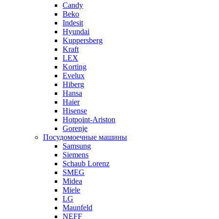
Candy
Beko
Indesit
Hyundai
Kuppersberg
Kraft
LEX
Korting
Evelux
Hiberg
Hansa
Haier
Hisense
Hotpoint-Ariston
Gorenje
Посудомоечные машины
Samsung
Siemens
Schaub Lorenz
SMEG
Midea
Miele
LG
Maunfeld
NEFF