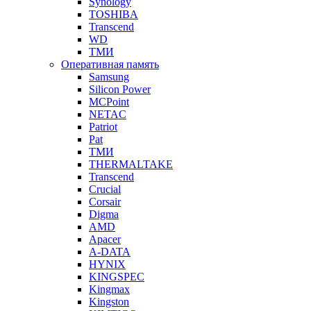
Synology
TOSHIBA
Transcend
WD
ТМИ
Оперативная память
Samsung
Silicon Power
MCPoint
NETAC
Patriot
Pat
ТМИ
THERMALTAKE
Transcend
Crucial
Corsair
Digma
AMD
Apacer
A-DATA
HYNIX
KINGSPEC
Kingmax
Kingston