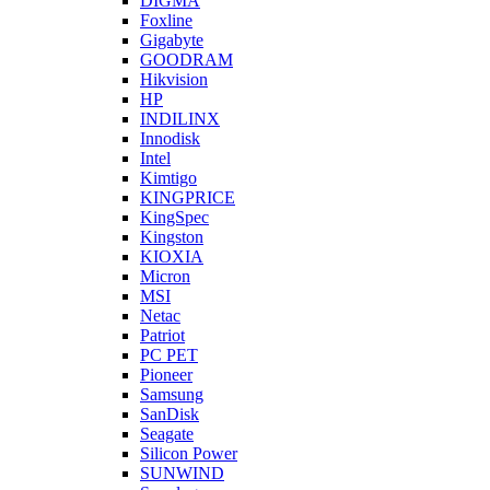
DIGMA
Foxline
Gigabyte
GOODRAM
Hikvision
HP
INDILINX
Innodisk
Intel
Kimtigo
KINGPRICE
KingSpec
Kingston
KIOXIA
Micron
MSI
Netac
Patriot
PC PET
Pioneer
Samsung
SanDisk
Seagate
Silicon Power
SUNWIND