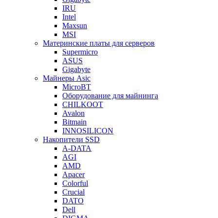
IRU
Intel
Maxsun
MSI
Материнские платы для серверов
Supermicro
ASUS
Gigabyte
Майнеры Asic
MicroBT
Оборудование для майнинга
CHILKOOT
Avalon
Bitmain
INNOSILICON
Накопители SSD
A-DATA
AGI
AMD
Apacer
Colorful
Crucial
DATO
Dell