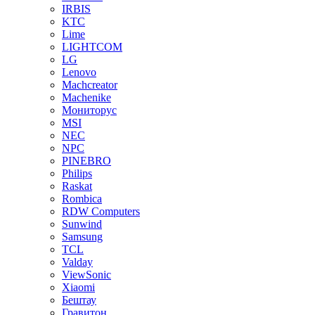
IRBIS
KTC
Lime
LIGHTCOM
LG
Lenovo
Machcreator
Machenike
Мониторус
MSI
NEC
NPC
PINEBRO
Philips
Raskat
Rombica
RDW Computers
Sunwind
Samsung
TCL
Valday
ViewSonic
Xiaomi
Бештау
Гравитон