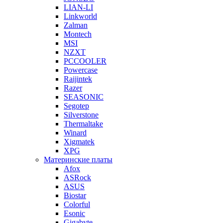
LIAN-LI
Linkworld
Zalman
Montech
MSI
NZXT
PCCOOLER
Powercase
Raijintek
Razer
SEASONIC
Segotep
Silverstone
Thermaltake
Winard
Xigmatek
XPG
Материнские платы
Afox
ASRock
ASUS
Biostar
Colorful
Esonic
Gigabyte