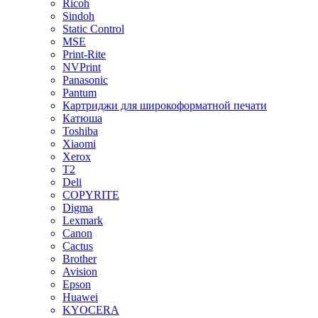
Ricoh
Sindoh
Static Control
MSE
Print-Rite
NVPrint
Panasonic
Pantum
Картриджи для широкоформатной печати
Катюша
Toshiba
Xiaomi
Xerox
T2
Deli
COPYRITE
Digma
Lexmark
Canon
Cactus
Brother
Avision
Epson
Huawei
KYOCERA