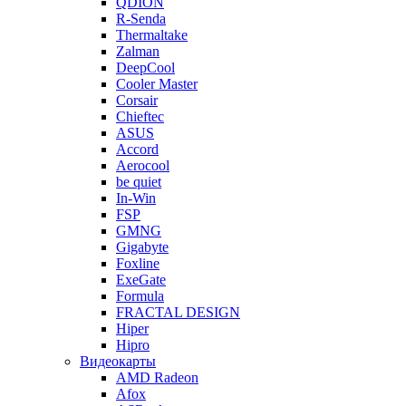
QDION
R-Senda
Thermaltake
Zalman
DeepCool
Cooler Master
Corsair
Chieftec
ASUS
Accord
Aerocool
be quiet
In-Win
FSP
GMNG
Gigabyte
Foxline
ExeGate
Formula
FRACTAL DESIGN
Hiper
Hipro
Видеокарты
AMD Radeon
Afox