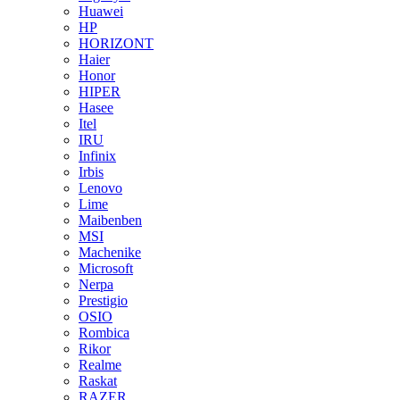
Huawei
HP
HORIZONT
Haier
Honor
HIPER
Hasee
Itel
IRU
Infinix
Irbis
Lenovo
Lime
Maibenben
MSI
Machenike
Microsoft
Nerpa
Prestigio
OSIO
Rombica
Rikor
Realme
Raskat
RAZER