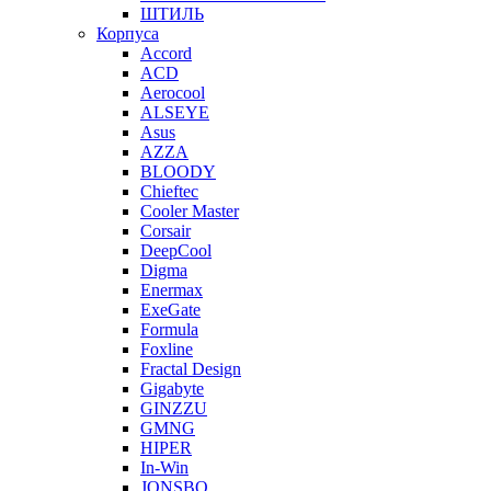
ШТИЛЬ
Корпуса
Accord
ACD
Aerocool
ALSEYE
Asus
AZZA
BLOODY
Chieftec
Cooler Master
Corsair
DeepCool
Digma
Enermax
ExeGate
Formula
Foxline
Fractal Design
Gigabyte
GINZZU
GMNG
HIPER
In-Win
JONSBO