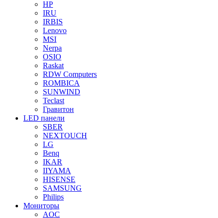
HP
IRU
IRBIS
Lenovo
MSI
Nerpa
OSIO
Raskat
RDW Computers
ROMBICA
SUNWIND
Teclast
Гравитон
LED панели
SBER
NEXTOUCH
LG
Benq
IKAR
IIYAMA
HISENSE
SAMSUNG
Philips
Мониторы
AOC