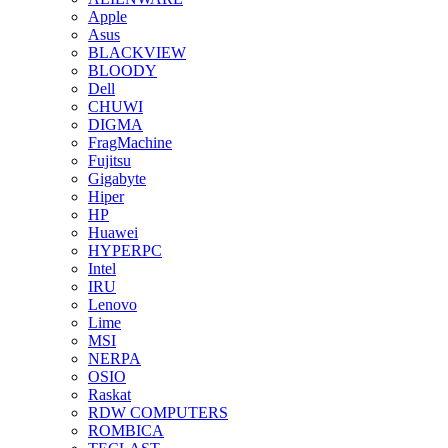
Apple
Asus
BLACKVIEW
BLOODY
Dell
CHUWI
DIGMA
FragMachine
Fujitsu
Gigabyte
Hiper
HP
Huawei
HYPERPC
Intel
IRU
Lenovo
Lime
MSI
NERPA
OSIO
Raskat
RDW COMPUTERS
ROMBICA