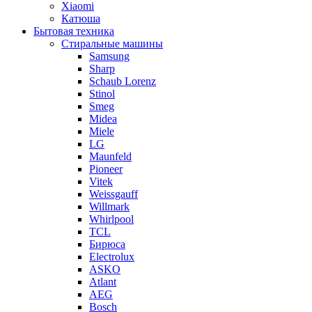
Xiaomi
Катюша
Бытовая техника
Стиральные машины
Samsung
Sharp
Schaub Lorenz
Stinol
Smeg
Midea
Miele
LG
Maunfeld
Pioneer
Vitek
Weissgauff
Willmark
Whirlpool
TCL
Бирюса
Electrolux
ASKO
Atlant
AEG
Bosch