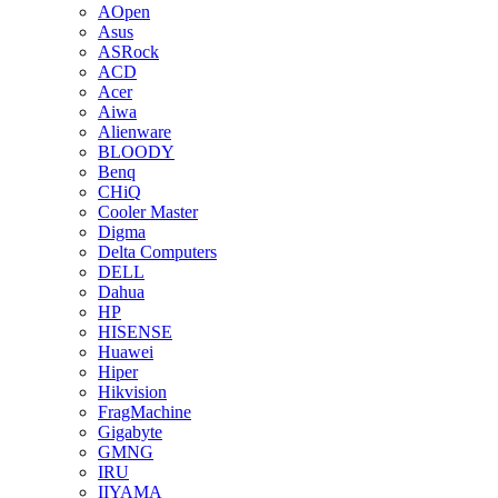
AOpen
Asus
ASRock
ACD
Acer
Aiwa
Alienware
BLOODY
Benq
CHiQ
Cooler Master
Digma
Delta Computers
DELL
Dahua
HP
HISENSE
Huawei
Hiper
Hikvision
FragMachine
Gigabyte
GMNG
IRU
IIYAMA