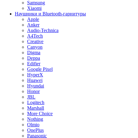
Samsung
Xiaomi
Наушники и Bluetooth-гарнитуры
Apple
Anker
Audio-Technica
A4Tech
Creative
Canyon
Digma
Deppa
Edifier
Google Pixel
HyperX
Huawei
Hyundai
Honor
JBL
Logitech
Marshall
More Choice
Nothing
Olmio
OnePlus
Panasonic