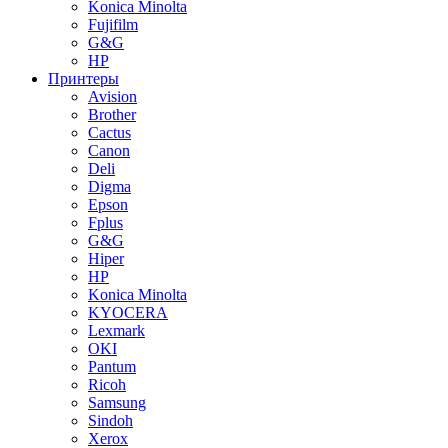
Konica Minolta
Fujifilm
G&G
HP
Принтеры
Avision
Brother
Cactus
Canon
Deli
Digma
Epson
Fplus
G&G
Hiper
HP
Konica Minolta
KYOCERA
Lexmark
OKI
Pantum
Ricoh
Samsung
Sindoh
Xerox