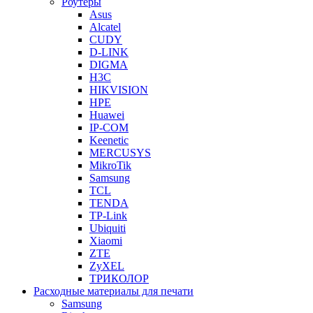
Роутеры
Asus
Alcatel
CUDY
D-LINK
DIGMA
H3C
HIKVISION
HPE
Huawei
IP-COM
Keenetic
MERCUSYS
MikroTik
Samsung
TCL
TENDA
TP-Link
Ubiquiti
Xiaomi
ZTE
ZyXEL
ТРИКОЛОР
Расходные материалы для печати
Samsung