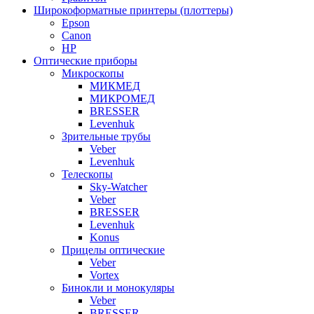
Широкоформатные принтеры (плоттеры)
Epson
Canon
HP
Оптические приборы
Микроскопы
МИКМЕД
МИКРОМЕД
BRESSER
Levenhuk
Зрительные трубы
Veber
Levenhuk
Телескопы
Sky-Watcher
Veber
BRESSER
Levenhuk
Konus
Прицелы оптические
Veber
Vortex
Бинокли и монокуляры
Veber
BRESSER