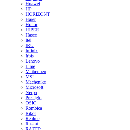
Huawei
HP
HORIZONT
Haier
Honor
HIPER
Hasee
Itel
IRU
Infinix
Irbis
Lenovo
Lime
Maibenben
MSI
Machenike
Microsoft
Nerpa
Prestigio
OSIO
Rombica
Rikor
Realme
Raskat
RAZER