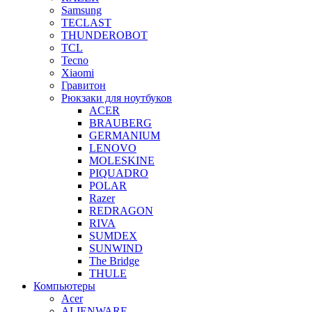
Samsung
TECLAST
THUNDEROBOT
TCL
Tecno
Xiaomi
Гравитон
Рюкзаки для ноутбуков
ACER
BRAUBERG
GERMANIUM
LENOVO
MOLESKINE
PIQUADRO
POLAR
Razer
REDRAGON
RIVA
SUMDEX
SUNWIND
The Bridge
THULE
Компьютеры
Acer
ALIENWARE