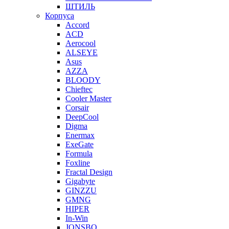
ШТИЛЬ
Корпуса
Accord
ACD
Aerocool
ALSEYE
Asus
AZZA
BLOODY
Chieftec
Cooler Master
Corsair
DeepCool
Digma
Enermax
ExeGate
Formula
Foxline
Fractal Design
Gigabyte
GINZZU
GMNG
HIPER
In-Win
JONSBO