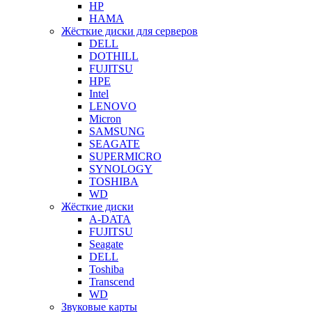
HP
HAMA
Жёсткие диски для серверов
DELL
DOTHILL
FUJITSU
HPE
Intel
LENOVO
Micron
SAMSUNG
SEAGATE
SUPERMICRO
SYNOLOGY
TOSHIBA
WD
Жёсткие диски
A-DATA
FUJITSU
Seagate
DELL
Toshiba
Transcend
WD
Звуковые карты