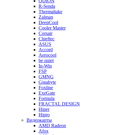
QDION
R-Senda
Thermaltake
Zalman
DeepCool
Cooler Master
Corsair
Chieftec
ASUS
Accord
Aerocool
be quiet
In-Win
FSP
GMNG
Gigabyte
Foxline
ExeGate
Formula
FRACTAL DESIGN
Hiper
Hipro
Видеокарты
AMD Radeon
Afox