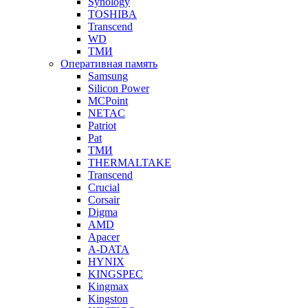
Synology
TOSHIBA
Transcend
WD
ТМИ
Оперативная память
Samsung
Silicon Power
MCPoint
NETAC
Patriot
Pat
ТМИ
THERMALTAKE
Transcend
Crucial
Corsair
Digma
AMD
Apacer
A-DATA
HYNIX
KINGSPEC
Kingmax
Kingston