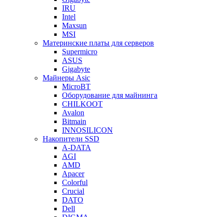
IRU
Intel
Maxsun
MSI
Материнские платы для серверов
Supermicro
ASUS
Gigabyte
Майнеры Asic
MicroBT
Оборудование для майнинга
CHILKOOT
Avalon
Bitmain
INNOSILICON
Накопители SSD
A-DATA
AGI
AMD
Apacer
Colorful
Crucial
DATO
Dell