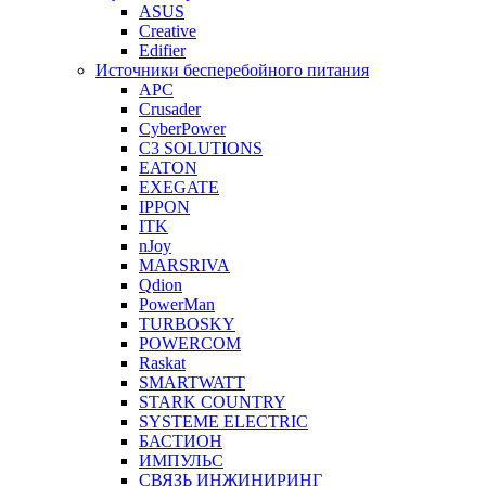
ASUS
Creative
Edifier
Источники бесперебойного питания
APC
Crusader
CyberPower
C3 SOLUTIONS
EATON
EXEGATE
IPPON
ITK
nJoy
MARSRIVA
Qdion
PowerMan
TURBOSKY
POWERCOM
Raskat
SMARTWATT
STARK COUNTRY
SYSTEME ELECTRIC
БАСТИОН
ИМПУЛЬС
СВЯЗЬ ИНЖИНИРИНГ