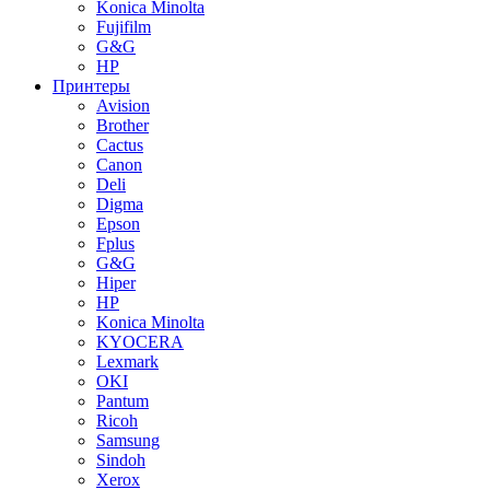
Konica Minolta
Fujifilm
G&G
HP
Принтеры
Avision
Brother
Cactus
Canon
Deli
Digma
Epson
Fplus
G&G
Hiper
HP
Konica Minolta
KYOCERA
Lexmark
OKI
Pantum
Ricoh
Samsung
Sindoh
Xerox