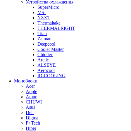
Устройства охлаждения
SuperMicro
MSI
NZXT
Thermaltake
THERMALRIGHT
Titan
Zalman
Deepcool
Cooler Master
Chieftec
Arctic
ALSEYE
Aerocool
ID-COOLING
Моноблоки
Acer
Apple
Amur
CHUWI
Asus
Dell
Digma
F+Tech
Hiper