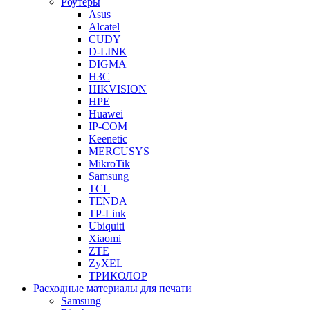
Роутеры
Asus
Alcatel
CUDY
D-LINK
DIGMA
H3C
HIKVISION
HPE
Huawei
IP-COM
Keenetic
MERCUSYS
MikroTik
Samsung
TCL
TENDA
TP-Link
Ubiquiti
Xiaomi
ZTE
ZyXEL
ТРИКОЛОР
Расходные материалы для печати
Samsung