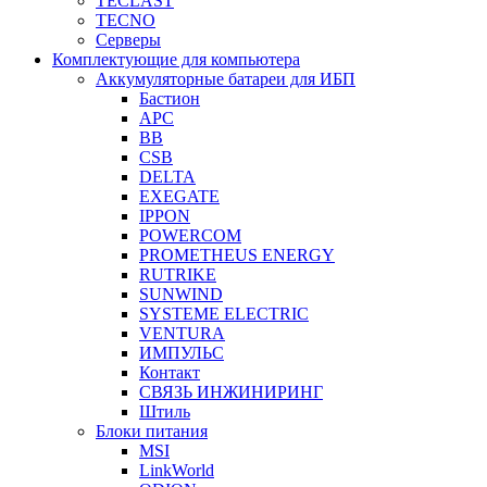
TECLAST
TECNO
Серверы
Комплектующие для компьютера
Аккумуляторные батареи для ИБП
Бастион
APC
BB
CSB
DELTA
EXEGATE
IPPON
POWERCOM
PROMETHEUS ENERGY
RUTRIKE
SUNWIND
SYSTEME ELECTRIC
VENTURA
ИМПУЛЬС
Контакт
СВЯЗЬ ИНЖИНИРИНГ
Штиль
Блоки питания
MSI
LinkWorld