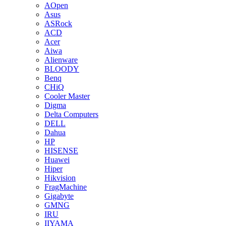
AOpen
Asus
ASRock
ACD
Acer
Aiwa
Alienware
BLOODY
Benq
CHiQ
Cooler Master
Digma
Delta Computers
DELL
Dahua
HP
HISENSE
Huawei
Hiper
Hikvision
FragMachine
Gigabyte
GMNG
IRU
IIYAMA