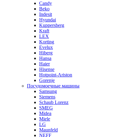
Candy
Beko
Indesit
Hyundai
Kuppersberg
Kraft
LEX
Korting
Evelux
Hiberg
Hansa
Haier
Hisense
Hotpoint-Ariston
Gorenje
Посудомоечные машины
Samsung
Siemens
Schaub Lorenz
SMEG
Midea
Miele
LG
Maunfeld
NEFF