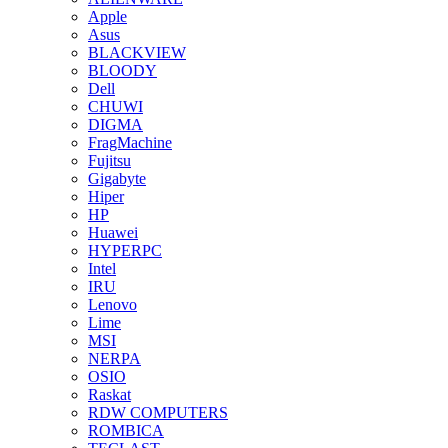
Apple
Asus
BLACKVIEW
BLOODY
Dell
CHUWI
DIGMA
FragMachine
Fujitsu
Gigabyte
Hiper
HP
Huawei
HYPERPC
Intel
IRU
Lenovo
Lime
MSI
NERPA
OSIO
Raskat
RDW COMPUTERS
ROMBICA