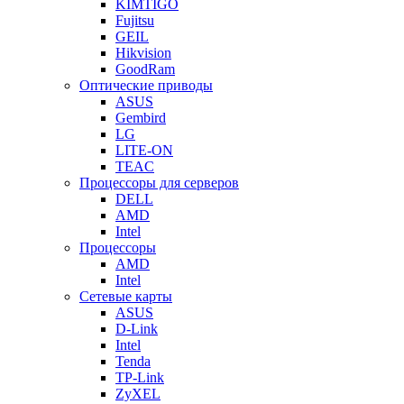
KIMTIGO
Fujitsu
GEIL
Hikvision
GoodRam
Оптические приводы
ASUS
Gembird
LG
LITE-ON
TEAC
Процессоры для серверов
DELL
AMD
Intel
Процессоры
AMD
Intel
Сетевые карты
ASUS
D-Link
Intel
Tenda
TP-Link
ZyXEL