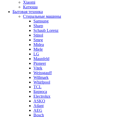
Xiaomi
Катюша
Бытовая техника
Стиральные машины
Samsung
Sharp
Schaub Lorenz
Stinol
Smeg
Midea
Miele
LG
Maunfeld
Pioneer
Vitek
Weissgauff
Willmark
Whirlpool
TCL
Бирюса
Electrolux
ASKO
Atlant
AEG
Bosch