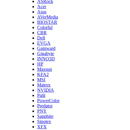
ASRock
Acer
Asus
AVerMedia
BIOSTAR
Colorful
CBR
Dell
EVGA
Gainward
Gigabyte
INNO3D
HP
Maxsun
KFA2
MSI
Matrox
NVIDIA
Palit
PowerColor
Predator
PNY
Sapphire
Sinotex
XFX