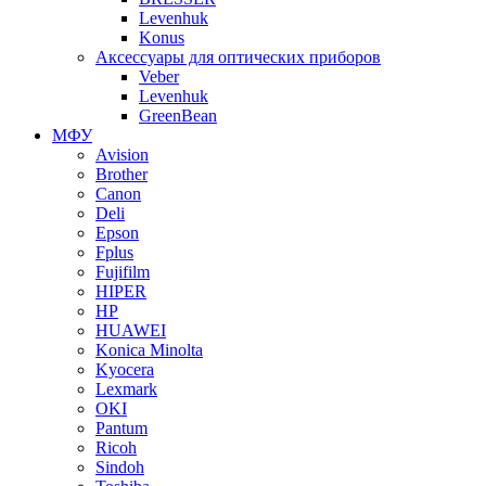
Levenhuk
Konus
Аксессуары для оптических приборов
Veber
Levenhuk
GreenBean
МФУ
Avision
Brother
Canon
Deli
Epson
Fplus
Fujifilm
HIPER
HP
HUAWEI
Konica Minolta
Kyocera
Lexmark
OKI
Pantum
Ricoh
Sindoh