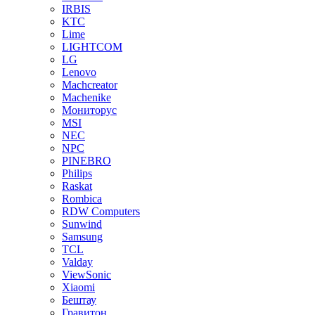
IRBIS
KTC
Lime
LIGHTCOM
LG
Lenovo
Machcreator
Machenike
Мониторус
MSI
NEC
NPC
PINEBRO
Philips
Raskat
Rombica
RDW Computers
Sunwind
Samsung
TCL
Valday
ViewSonic
Xiaomi
Бештау
Гравитон