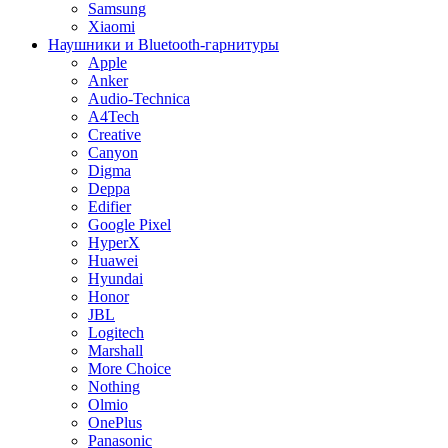
Samsung
Xiaomi
Наушники и Bluetooth-гарнитуры
Apple
Anker
Audio-Technica
A4Tech
Creative
Canyon
Digma
Deppa
Edifier
Google Pixel
HyperX
Huawei
Hyundai
Honor
JBL
Logitech
Marshall
More Choice
Nothing
Olmio
OnePlus
Panasonic