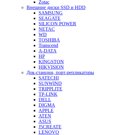
Zotac
Внешние диски SSD и HDD
SAMSUNG
SEAGATE
SILICON POWER
NETAC
WD
TOSHIBA
Transcend
A-DATA
HP
KINGSTON
HIKVISION
Док-станции, порт-репликаторы
SATECHI
SUNWIND
TRIPPLITE
TP-LINK
DELL
DIGMA
APPLE
ATEN
ASUS
J5CREATE
LENOVO