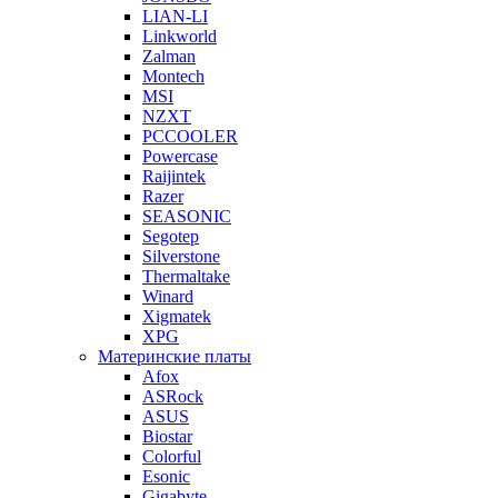
LIAN-LI
Linkworld
Zalman
Montech
MSI
NZXT
PCCOOLER
Powercase
Raijintek
Razer
SEASONIC
Segotep
Silverstone
Thermaltake
Winard
Xigmatek
XPG
Материнские платы
Afox
ASRock
ASUS
Biostar
Colorful
Esonic
Gigabyte