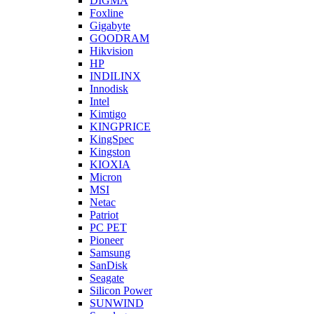
DIGMA
Foxline
Gigabyte
GOODRAM
Hikvision
HP
INDILINX
Innodisk
Intel
Kimtigo
KINGPRICE
KingSpec
Kingston
KIOXIA
Micron
MSI
Netac
Patriot
PC PET
Pioneer
Samsung
SanDisk
Seagate
Silicon Power
SUNWIND