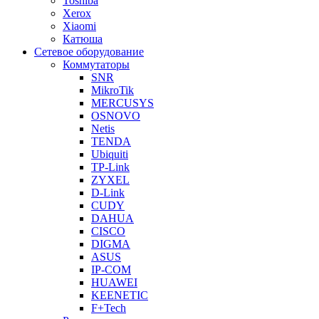
Toshiba
Xerox
Xiaomi
Катюша
Сетевое оборудование
Коммутаторы
SNR
MikroTik
MERCUSYS
OSNOVO
Netis
TENDA
Ubiquiti
TP-Link
ZYXEL
D-Link
CUDY
DAHUA
CISCO
DIGMA
ASUS
IP-COM
HUAWEI
KEENETIC
F+Tech