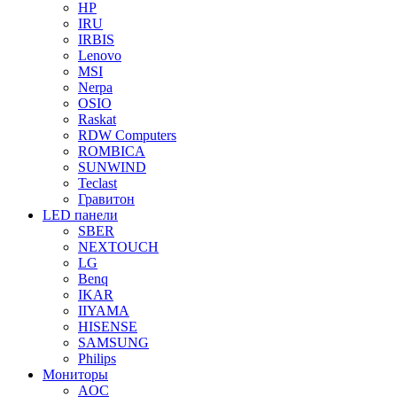
HP
IRU
IRBIS
Lenovo
MSI
Nerpa
OSIO
Raskat
RDW Computers
ROMBICA
SUNWIND
Teclast
Гравитон
LED панели
SBER
NEXTOUCH
LG
Benq
IKAR
IIYAMA
HISENSE
SAMSUNG
Philips
Мониторы
AOC