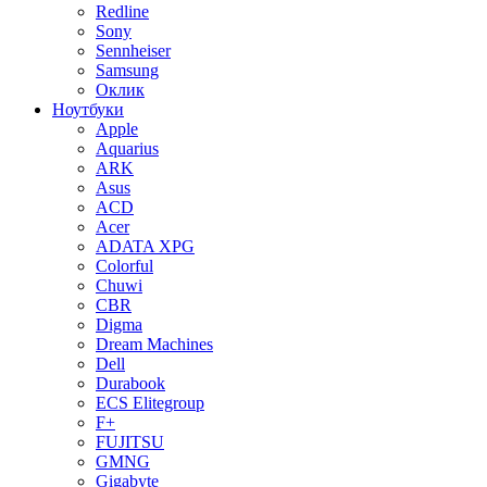
Redline
Sony
Sennheiser
Samsung
Оклик
Ноутбуки
Apple
Aquarius
ARK
Asus
ACD
Acer
ADATA XPG
Colorful
Chuwi
CBR
Digma
Dream Machines
Dell
Durabook
ECS Elitegroup
F+
FUJITSU
GMNG
Gigabyte