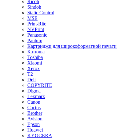
Ricoh
Sindoh
Static Control
MSE
Print-Rite
NVPrint
Panasonic
Pantum
Картриджи для широкоформатной печати
Катюша
Toshiba
Xiaomi
Xerox
T2
Deli
COPYRITE
Digma
Lexmark
Canon
Cactus
Brother
Avision
Epson
Huawei
KYOCERA