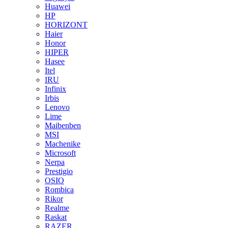
Huawei
HP
HORIZONT
Haier
Honor
HIPER
Hasee
Itel
IRU
Infinix
Irbis
Lenovo
Lime
Maibenben
MSI
Machenike
Microsoft
Nerpa
Prestigio
OSIO
Rombica
Rikor
Realme
Raskat
RAZER