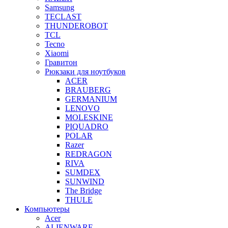
Samsung
TECLAST
THUNDEROBOT
TCL
Tecno
Xiaomi
Гравитон
Рюкзаки для ноутбуков
ACER
BRAUBERG
GERMANIUM
LENOVO
MOLESKINE
PIQUADRO
POLAR
Razer
REDRAGON
RIVA
SUMDEX
SUNWIND
The Bridge
THULE
Компьютеры
Acer
ALIENWARE