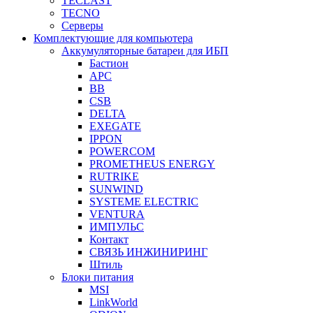
TECLAST
TECNO
Серверы
Комплектующие для компьютера
Аккумуляторные батареи для ИБП
Бастион
APC
BB
CSB
DELTA
EXEGATE
IPPON
POWERCOM
PROMETHEUS ENERGY
RUTRIKE
SUNWIND
SYSTEME ELECTRIC
VENTURA
ИМПУЛЬС
Контакт
СВЯЗЬ ИНЖИНИРИНГ
Штиль
Блоки питания
MSI
LinkWorld