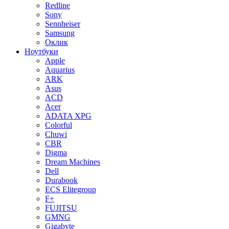
Redline
Sony
Sennheiser
Samsung
Оклик
Ноутбуки
Apple
Aquarius
ARK
Asus
ACD
Acer
ADATA XPG
Colorful
Chuwi
CBR
Digma
Dream Machines
Dell
Durabook
ECS Elitegroup
F+
FUJITSU
GMNG
Gigabyte