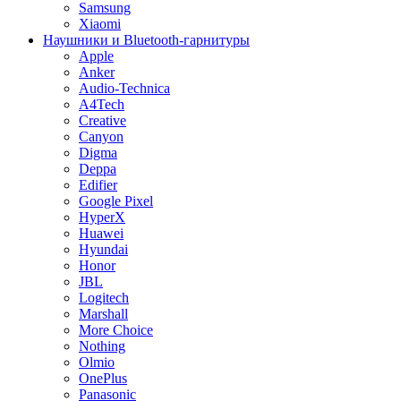
Samsung
Xiaomi
Наушники и Bluetooth-гарнитуры
Apple
Anker
Audio-Technica
A4Tech
Creative
Canyon
Digma
Deppa
Edifier
Google Pixel
HyperX
Huawei
Hyundai
Honor
JBL
Logitech
Marshall
More Choice
Nothing
Olmio
OnePlus
Panasonic